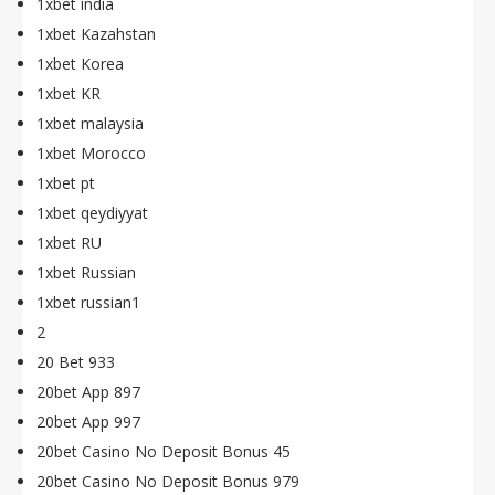
1xbet india
1xbet Kazahstan
1xbet Korea
1xbet KR
1xbet malaysia
1xbet Morocco
1xbet pt
1xbet qeydiyyat
1xbet RU
1xbet Russian
1xbet russian1
2
20 Bet 933
20bet App 897
20bet App 997
20bet Casino No Deposit Bonus 45
20bet Casino No Deposit Bonus 979