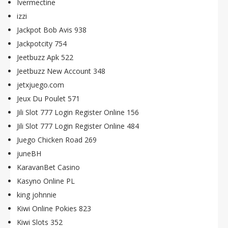
Ivermectine
izzi
Jackpot Bob Avis 938
Jackpotcity 754
Jeetbuzz Apk 522
Jeetbuzz New Account 348
jetxjuego.com
Jeux Du Poulet 571
Jili Slot 777 Login Register Online 156
Jili Slot 777 Login Register Online 484
Juego Chicken Road 269
juneBH
KaravanBet Casino
Kasyno Online PL
king johnnie
Kiwi Online Pokies 823
Kiwi Slots 352