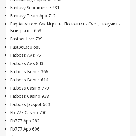
Fantasy Scommesse 931
Fantasy Team App 712
Faq Авиатор: Как Играть, Пополнить Счет, получить
Выигрыш – 653
Fastbet Live 799
Fastbet360 680
Fatboss Avis 76
Fatboss Avis 843
Fatboss Bonus 366
Fatboss Bonus 614
Fatboss Casino 779
Fatboss Casino 938
Fatboss Jackpot 663
Fb 777 Casino 700
Fb777 App 282
Fb777 App 606