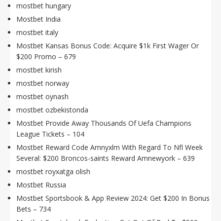
mostbet hungary
Mostbet India
mostbet italy
Mostbet Kansas Bonus Code: Acquire $1k First Wager Or
$200 Promo – 679
mostbet kirish
mostbet norway
mostbet oynash
mostbet ozbekistonda
Mostbet Provide Away Thousands Of Uefa Champions
League Tickets – 104
Mostbet Reward Code Amnyxlm With Regard To Nfl Week
Several: $200 Broncos-saints Reward Amnewyork – 639
mostbet royxatga olish
Mostbet Russia
Mostbet Sportsbook & App Review 2024: Get $200 In Bonus
Bets – 734