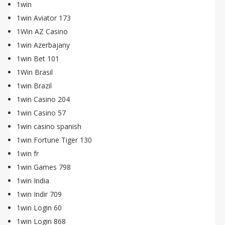
1win
1win Aviator 173
1Win AZ Casino
1win Azerbajany
1win Bet 101
1Win Brasil
1win Brazil
1win Casino 204
1win Casino 57
1win casino spanish
1win Fortune Tiger 130
1win fr
1win Games 798
1win India
1win Indir 709
1win Login 60
1win Login 868