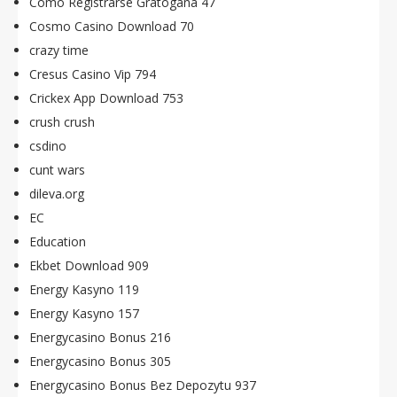
Como Registrarse Gratogana 47
Cosmo Casino Download 70
crazy time
Cresus Casino Vip 794
Crickex App Download 753
crush crush
csdino
cunt wars
dileva.org
EC
Education
Ekbet Download 909
Energy Kasyno 119
Energy Kasyno 157
Energycasino Bonus 216
Energycasino Bonus 305
Energycasino Bonus Bez Depozytu 937