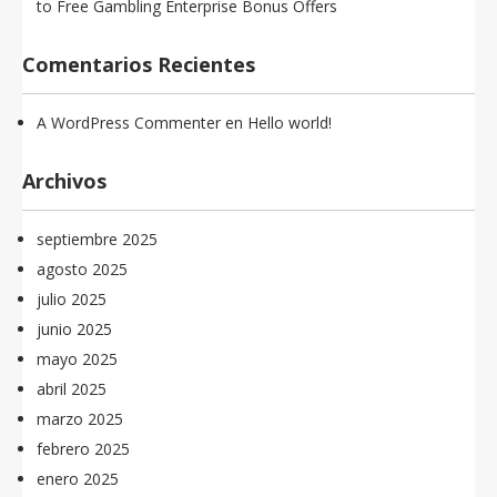
to Free Gambling Enterprise Bonus Offers
Comentarios Recientes
A WordPress Commenter
en
Hello world!
Archivos
septiembre 2025
agosto 2025
julio 2025
junio 2025
mayo 2025
abril 2025
marzo 2025
febrero 2025
enero 2025