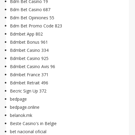
Bdm Bet Casino 19
Bdm Bet Casino 687
Bdm Bet Opiniones 55
Bdm Bet Promo Code 823
Bdmbet App 802
Bdmbet Bonus 961
Bdmbet Casino 334
Bdmbet Casino 925
Bdmbet Casino Avis 96
Bdmbet France 371
Bdmbet Retrait 496
Becric Sign Up 372
bedpage
bedpage.online
belanok.mk
Beste Casino's in Belgie
bet nacional oficial