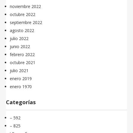
noviembre 2022
octubre 2022
septiembre 2022
agosto 2022
julio 2022
junio 2022
febrero 2022
octubre 2021
julio 2021
enero 2019
enero 1970
Categorías
– 592
– 825