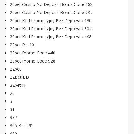
20bet Casino No Deposit Bonus Code 462
20bet Casino No Deposit Bonus Code 937
20bet Kod Promocyjny Bez Depozytu 130
20bet Kod Promocyjny Bez Depozytu 304
20bet Kod Promocyjny Bez Depozytu 448
20bet Pl 110
20bet Promo Code 440
20bet Promo Code 928
22bet
22Bet BD
22bet IT
26
3
31
337
365 Bet 995
490