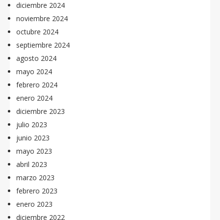
diciembre 2024
noviembre 2024
octubre 2024
septiembre 2024
agosto 2024
mayo 2024
febrero 2024
enero 2024
diciembre 2023
julio 2023
junio 2023
mayo 2023
abril 2023
marzo 2023
febrero 2023
enero 2023
diciembre 2022