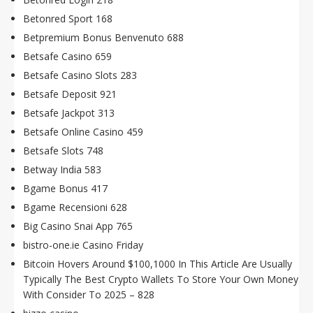
Betonred Sport 168
Betpremium Bonus Benvenuto 688
Betsafe Casino 659
Betsafe Casino Slots 283
Betsafe Deposit 921
Betsafe Jackpot 313
Betsafe Online Casino 459
Betsafe Slots 748
Betway India 583
Bgame Bonus 417
Bgame Recensioni 628
Big Casino Snai App 765
bistro-one.ie Casino Friday
Bitcoin Hovers Around $100,1000 In This Article Are Usually
Typically The Best Crypto Wallets To Store Your Own Money
With Consider To 2025 – 828