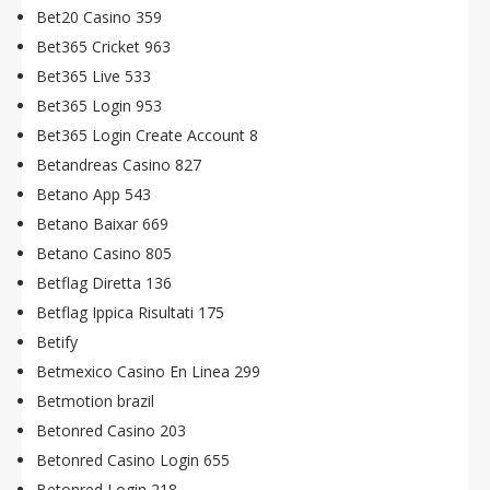
Bet20 Casino 359
Bet365 Cricket 963
Bet365 Live 533
Bet365 Login 953
Bet365 Login Create Account 8
Betandreas Casino 827
Betano App 543
Betano Baixar 669
Betano Casino 805
Betflag Diretta 136
Betflag Ippica Risultati 175
Betify
Betmexico Casino En Linea 299
Betmotion brazil
Betonred Casino 203
Betonred Casino Login 655
Betonred Login 218