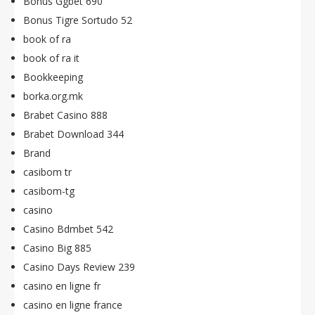
Bonus Ggbet 690
Bonus Tigre Sortudo 52
book of ra
book of ra it
Bookkeeping
borka.org.mk
Brabet Casino 888
Brabet Download 344
Brand
casibom tr
casibom-tg
casino
Casino Bdmbet 542
Casino Big 885
Casino Days Review 239
casino en ligne fr
casino en ligne france