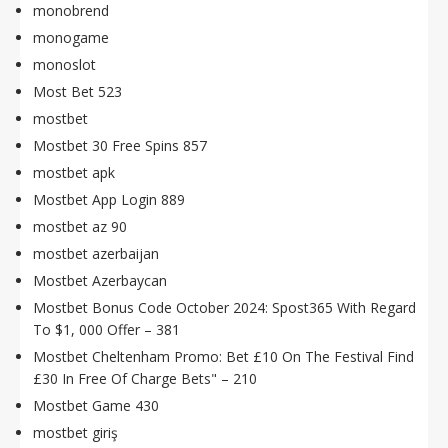
monobrend
monogame
monoslot
Most Bet 523
mostbet
Mostbet 30 Free Spins 857
mostbet apk
Mostbet App Login 889
mostbet az 90
mostbet azerbaijan
Mostbet Azerbaycan
Mostbet Bonus Code October 2024: Spost365 With Regard
To $1, 000 Offer – 381
Mostbet Cheltenham Promo: Bet £10 On The Festival Find
£30 In Free Of Charge Bets" – 210
Mostbet Game 430
mostbet giriş