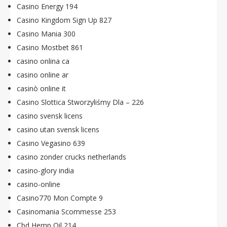
Casino Energy 194
Casino Kingdom Sign Up 827
Casino Mania 300
Casino Mostbet 861
casino onlina ca
casino online ar
casinò online it
Casino Slottica Stworzyliśmy Dla – 226
casino svensk licens
casino utan svensk licens
Casino Vegasino 639
casino zonder crucks netherlands
casino-glory india
casino-online
Casino770 Mon Compte 9
Casinomania Scommesse 253
Cbd Hemp Oil 214