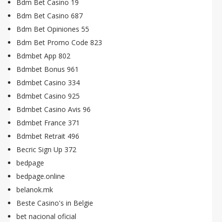
Bdm Bet Casino 19
Bdm Bet Casino 687
Bdm Bet Opiniones 55
Bdm Bet Promo Code 823
Bdmbet App 802
Bdmbet Bonus 961
Bdmbet Casino 334
Bdmbet Casino 925
Bdmbet Casino Avis 96
Bdmbet France 371
Bdmbet Retrait 496
Becric Sign Up 372
bedpage
bedpage.online
belanok.mk
Beste Casino's in Belgie
bet nacional oficial