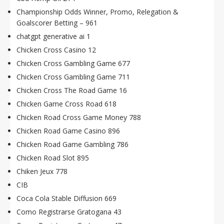
Championship Odds Winner, Promo, Relegation &
Goalscorer Betting – 961
chatgpt generative ai 1
Chicken Cross Casino 12
Chicken Cross Gambling Game 677
Chicken Cross Gambling Game 711
Chicken Cross The Road Game 16
Chicken Game Cross Road 618
Chicken Road Cross Game Money 788
Chicken Road Game Casino 896
Chicken Road Game Gambling 786
Chicken Road Slot 895
Chiken Jeux 778
CIB
Coca Cola Stable Diffusion 669
Como Registrarse Gratogana 43