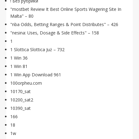
! Без рубрики
"mostbet Review It Best Online Sports Wagering Site In
Malta" – 80
"nba Odds, Betting Ranges & Point Distributes" – 426
"nesina: Uses, Dosage & Side Effects" – 158
1
1 Slottica Slottica Już – 732
1 Win 36
1 Win 81
1 Win App Download 961
100orpheu.com
10170_sat
10200_sat2
10390_sat
166
18
1w