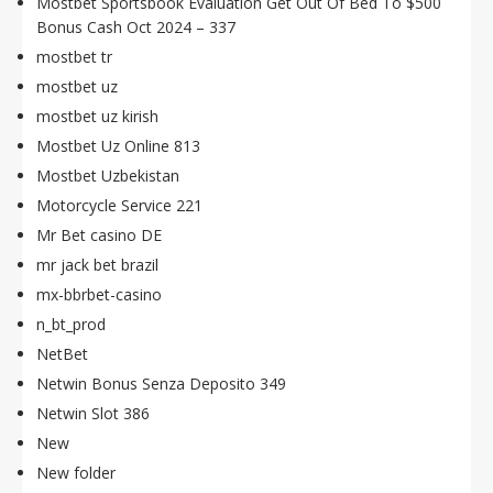
Mostbet Sportsbook Evaluation Get Out Of Bed To $500
Bonus Cash Oct 2024 – 337
mostbet tr
mostbet uz
mostbet uz kirish
Mostbet Uz Online 813
Mostbet Uzbekistan
Motorcycle Service 221
Mr Bet casino DE
mr jack bet brazil
mx-bbrbet-casino
n_bt_prod
NetBet
Netwin Bonus Senza Deposito 349
Netwin Slot 386
New
New folder