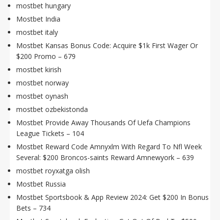
mostbet hungary
Mostbet India
mostbet italy
Mostbet Kansas Bonus Code: Acquire $1k First Wager Or
$200 Promo – 679
mostbet kirish
mostbet norway
mostbet oynash
mostbet ozbekistonda
Mostbet Provide Away Thousands Of Uefa Champions
League Tickets – 104
Mostbet Reward Code Amnyxlm With Regard To Nfl Week
Several: $200 Broncos-saints Reward Amnewyork – 639
mostbet royxatga olish
Mostbet Russia
Mostbet Sportsbook & App Review 2024: Get $200 In Bonus
Bets – 734