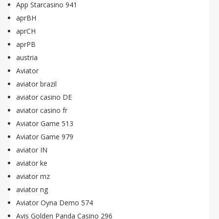
App Starcasino 941
aprBH
aprCH
aprPB
austria
Aviator
aviator brazil
aviator casino DE
aviator casino fr
Aviator Game 513
Aviator Game 979
aviator IN
aviator ke
aviator mz
aviator ng
Aviator Oyna Demo 574
Avis Golden Panda Casino 296