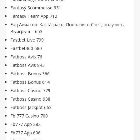
Fantasy Scommesse 931
Fantasy Team App 712
Faq Авиатор: Как Играть, Пополнить Счет, получить
Выигрыш – 653
Fastbet Live 799
Fastbet360 680
Fatboss Avis 76
Fatboss Avis 843
Fatboss Bonus 366
Fatboss Bonus 614
Fatboss Casino 779
Fatboss Casino 938
Fatboss Jackpot 663
Fb 777 Casino 700
Fb777 App 282
Fb777 App 606