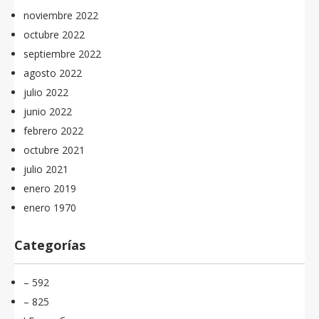
noviembre 2022
octubre 2022
septiembre 2022
agosto 2022
julio 2022
junio 2022
febrero 2022
octubre 2021
julio 2021
enero 2019
enero 1970
Categorías
– 592
– 825