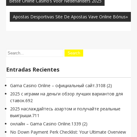
Beste Online Casino’s Voor Nederlanders 2025
entradas
Apostas Desportivas Site De Apostas Vave Online Bónus»
Entradas Recientes
Gama Casino Online – официальный сайт.3108 (2)
2025 с играми на деньги обзор лучших вариантов для
ставок.692
2025 наслаждайтесь азартом и получайте реальные
выигрыши.711
онлайн – Gama Casino Online.1339 (2)
No Down Payment Perk Checklist: Your Ultimate Overview