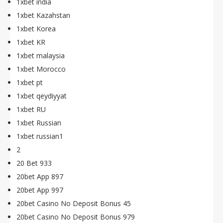
1xbet india
1xbet Kazahstan
1xbet Korea
1xbet KR
1xbet malaysia
1xbet Morocco
1xbet pt
1xbet qeydiyyat
1xbet RU
1xbet Russian
1xbet russian1
2
20 Bet 933
20bet App 897
20bet App 997
20bet Casino No Deposit Bonus 45
20bet Casino No Deposit Bonus 979