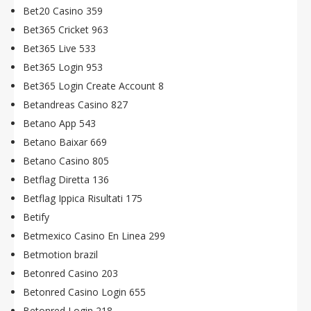
Bet20 Casino 359
Bet365 Cricket 963
Bet365 Live 533
Bet365 Login 953
Bet365 Login Create Account 8
Betandreas Casino 827
Betano App 543
Betano Baixar 669
Betano Casino 805
Betflag Diretta 136
Betflag Ippica Risultati 175
Betify
Betmexico Casino En Linea 299
Betmotion brazil
Betonred Casino 203
Betonred Casino Login 655
Betonred Login 218