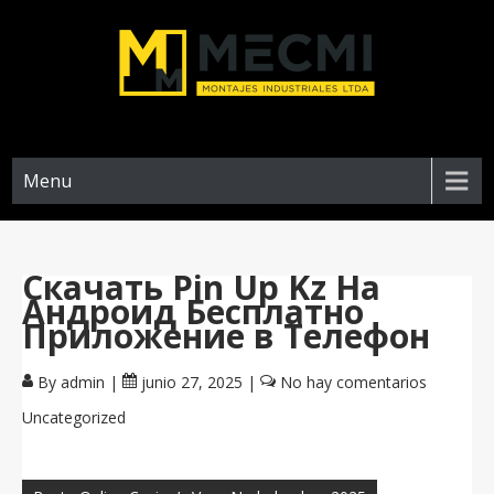
Menu
Скачать Pin Up Kz На
Андроид Бесплатно
Приложение в Телефон
By admin
|
junio 27, 2025
|
No hay comentarios
Uncategorized
Navegación
de