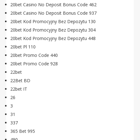
20bet Casino No Deposit Bonus Code 462
20bet Casino No Deposit Bonus Code 937
20bet Kod Promocyjny Bez Depozytu 130
20bet Kod Promocyjny Bez Depozytu 304
20bet Kod Promocyjny Bez Depozytu 448
20bet Pl 110
20bet Promo Code 440
20bet Promo Code 928
22bet
22Bet BD
22bet IT
26
3
31
337
365 Bet 995
490