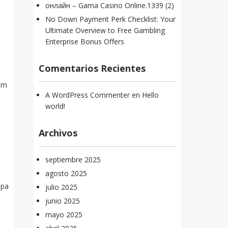
онлайн – Gama Casino Online.1339 (2)
No Down Payment Perk Checklist: Your
Ultimate Overview to Free Gambling
Enterprise Bonus Offers
Comentarios Recientes
ism
A WordPress Commenter
en
Hello
world!
Archivos
septiembre 2025
agosto 2025
apa
julio 2025
junio 2025
mayo 2025