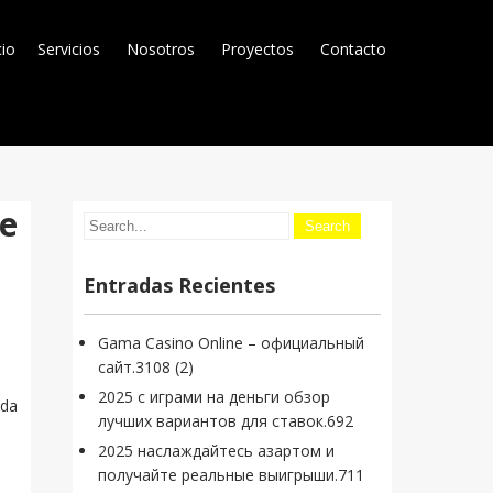
cio
Servicios
Nosotros
Proyectos
Contacto
de
Entradas Recientes
Gama Casino Online – официальный
сайт.3108 (2)
a
2025 с играми на деньги обзор
åda
лучших вариантов для ставок.692
2025 наслаждайтесь азартом и
получайте реальные выигрыши.711