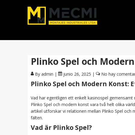
Plinko Spel och Modern
By admin
|
junio 26, 2025
|
No hay comentar
Plinko Spel och Modern Konst: 
Vad har egentligen ett enkelt kasinospel gemensamt 
Plinko Spel och modern konst vara två helt olika värl
artikel utforskar vi relationen mellan Plinko Spel oc
fälten.
Vad är Plinko Spel?