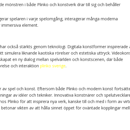
e mönstren i både Plinko och konstverk drar till sig och behåller
erar spelaren i varje spelomgång, interagerar många moderna
r immersiva element.
har också stärkts genom teknologi. Digitala konstformer inspirerade 
tt simulera liknande kaotiska rörelser och estetiska uttryck. Videokon
 skapat en ny dialog mellan spelvärlden och konstscenen, där både
relse och interaktion
plinko sverige
.
r av spel och konst. Eftersom både Plinko och modern konst fortsätt
ktningar av idéer och tekniker. Innovativa konstnärer och spelutvecklar
 Plinko för att inspirera nya verk, kanske till och med i form av virt
tta betonar vikten av att hålla sinnet öppet för oväntade kopplingar mel