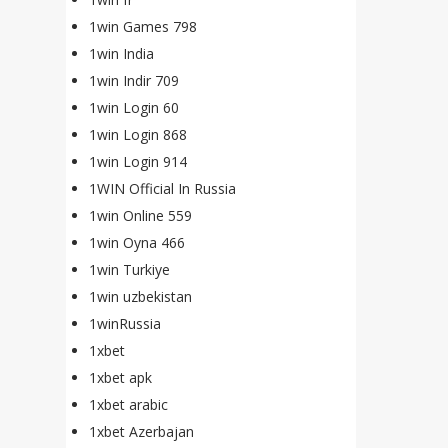
1win Games 798
1win India
1win Indir 709
1win Login 60
1win Login 868
1win Login 914
1WIN Official In Russia
1win Online 559
1win Oyna 466
1win Turkiye
1win uzbekistan
1winRussia
1xbet
1xbet apk
1xbet arabic
1xbet Azerbajan