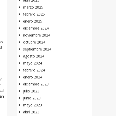
abril 2025
marzo 2025
febrero 2025
enero 2025
diciembre 2024
noviembre 2024
av
octubre 2024
st
septiembre 2024
agosto 2024
mayo 2024
febrero 2024
enero 2024
er
diciembre 2023
e
ual
julio 2023
lan
junio 2023
mayo 2023
abril 2023