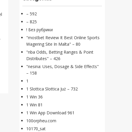
– 592
el
– 825
! Без рубрики
"mostbet Review It Best Online Sports
v
Wagering Site In Malta" – 80
"nba Odds, Betting Ranges & Point
Distributes" – 426
"nesina: Uses, Dosage & Side Effects"
– 158
1
1 Slottica Slottica Już – 732
1 Win 36
1 Win 81
1 Win App Download 961
100orpheu.com
10170_sat