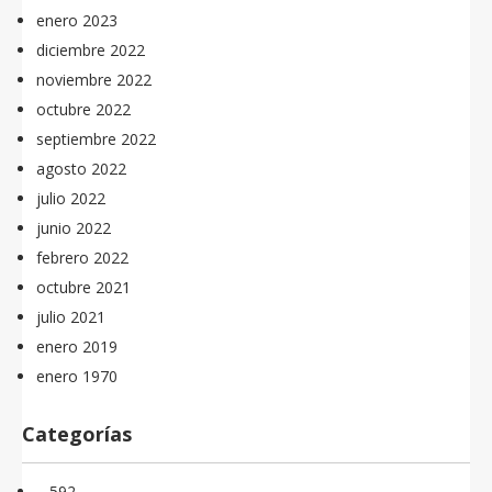
enero 2023
diciembre 2022
noviembre 2022
octubre 2022
septiembre 2022
agosto 2022
julio 2022
junio 2022
febrero 2022
octubre 2021
julio 2021
enero 2019
enero 1970
Categorías
– 592