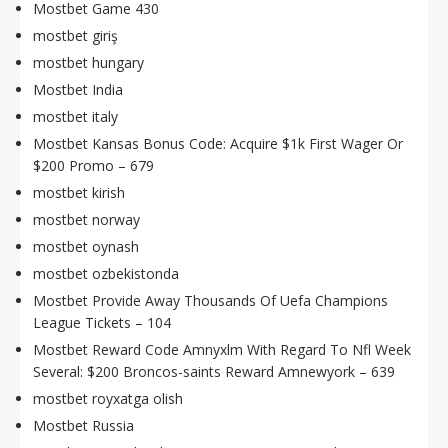
Mostbet Game 430
mostbet giriş
mostbet hungary
Mostbet India
mostbet italy
Mostbet Kansas Bonus Code: Acquire $1k First Wager Or
$200 Promo – 679
mostbet kirish
mostbet norway
mostbet oynash
mostbet ozbekistonda
Mostbet Provide Away Thousands Of Uefa Champions
League Tickets – 104
Mostbet Reward Code Amnyxlm With Regard To Nfl Week
Several: $200 Broncos-saints Reward Amnewyork – 639
mostbet royxatga olish
Mostbet Russia