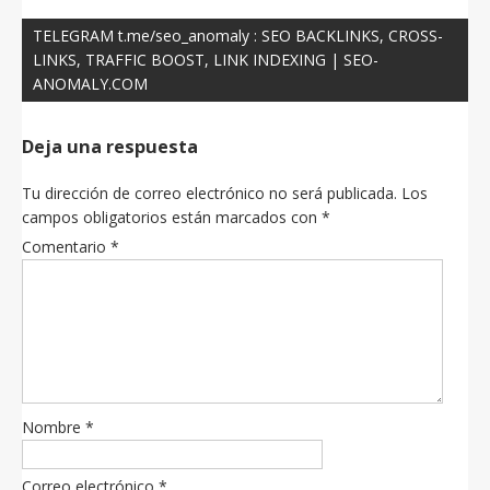
TELEGRAM t.me/seo_anomaly : SEO BACKLINKS, CROSS-
LINKS, TRAFFIC BOOST, LINK INDEXING | SEO-
ANOMALY.COM
Deja una respuesta
Tu dirección de correo electrónico no será publicada.
Los
campos obligatorios están marcados con
*
Comentario
*
Nombre
*
Correo electrónico
*