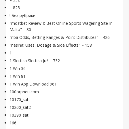
– 825
! Без рубрики
"mostbet Review It Best Online Sports Wagering Site In
Malta" – 80
"nba Odds, Betting Ranges & Point Distributes" – 426
"nesina: Uses, Dosage & Side Effects" – 158
1
1 Slottica Slottica Już – 732
1 Win 36
1 Win 81
1 Win App Download 961
100orpheu.com
10170_sat
10200_sat2
10390_sat
166