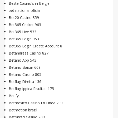
Beste Casino's in Belgie
bet nacional oficial
Bet20 Casino 359
Bet365 Cricket 963
Bet365 Live 533
Bet365 Login 953
Bet365 Login Create Account 8
Betandreas Casino 827
Betano App 543
Betano Baixar 669
Betano Casino 805
Betflag Diretta 136
Betflag Ippica Risultati 175
Betify
Betmexico Casino En Linea 299
Betmotion brazil
Betonred Casino 203