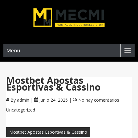
Menu
Mostbet Apostas
Esportivas & Cassino
By admin
|
junio 24, 2025
|
No hay comentarios
Uncategorized
Navegación
de
Mostbet Apostas Esportivas & Cassino
entradas