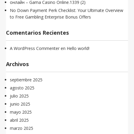
онлайн – Gama Casino Online.1339 (2)
No Down Payment Perk Checklist: Your Ultimate Overview
to Free Gambling Enterprise Bonus Offers
Comentarios Recientes
A WordPress Commenter
en
Hello world!
Archivos
septiembre 2025
agosto 2025
julio 2025
junio 2025
mayo 2025
abril 2025
marzo 2025