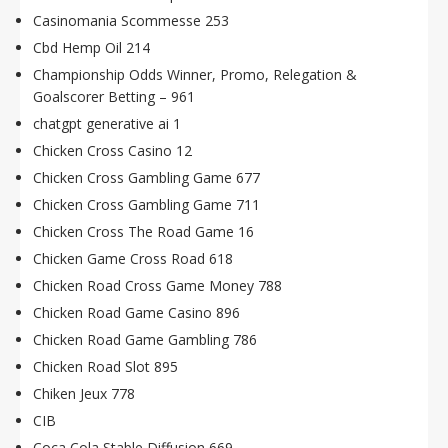
Casinomania Scommesse 253
Cbd Hemp Oil 214
Championship Odds Winner, Promo, Relegation &
Goalscorer Betting – 961
chatgpt generative ai 1
Chicken Cross Casino 12
Chicken Cross Gambling Game 677
Chicken Cross Gambling Game 711
Chicken Cross The Road Game 16
Chicken Game Cross Road 618
Chicken Road Cross Game Money 788
Chicken Road Game Casino 896
Chicken Road Game Gambling 786
Chicken Road Slot 895
Chiken Jeux 778
CIB
Coca Cola Stable Diffusion 669