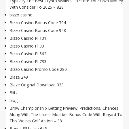
Typically The Best Crypto Wallets To Store Your Own Money
With Consider To 2025 – 828
bizzo casino
Bizzo Casino Bonus Code 794
Bizzo Casino Bonus Code 948
Bizzo Casino Pl 131
Bizzo Casino Pl 33
Bizzo Casino Pl 562
Bizzo Casino Pl 733
Bizzo Casino Promo Code 280
Blaze 249
Blaze Original Download 333
Blitz
blog
Bmw Championship Betting Preview: Predictions, Chances
Along With The Latest Mostbet Bonus Code With Regard To
This Weeks Golf Action – 381
Bonus 888starz 645