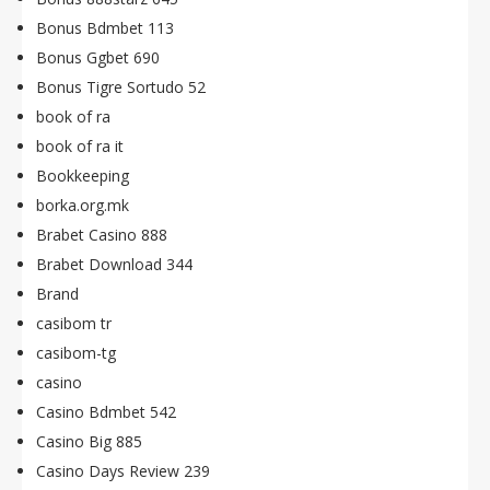
Bonus Bdmbet 113
Bonus Ggbet 690
Bonus Tigre Sortudo 52
book of ra
book of ra it
Bookkeeping
borka.org.mk
Brabet Casino 888
Brabet Download 344
Brand
casibom tr
casibom-tg
casino
Casino Bdmbet 542
Casino Big 885
Casino Days Review 239