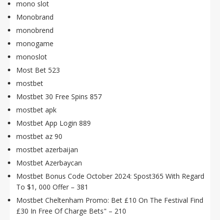
mono slot
Monobrand
monobrend
monogame
monoslot
Most Bet 523
mostbet
Mostbet 30 Free Spins 857
mostbet apk
Mostbet App Login 889
mostbet az 90
mostbet azerbaijan
Mostbet Azerbaycan
Mostbet Bonus Code October 2024: Spost365 With Regard
To $1, 000 Offer – 381
Mostbet Cheltenham Promo: Bet £10 On The Festival Find
£30 In Free Of Charge Bets" – 210