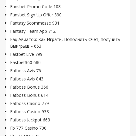
Fansbet Promo Code 108
Fansbet Sign Up Offer 390
Fantasy Scommesse 931
Fantasy Team App 712
Faq Авиатор: Как Играть, Пополнить Счет, получить
Выигрыш – 653
Fastbet Live 799
Fastbet360 680
Fatboss Avis 76
Fatboss Avis 843
Fatboss Bonus 366
Fatboss Bonus 614
Fatboss Casino 779
Fatboss Casino 938
Fatboss Jackpot 663
Fb 777 Casino 700