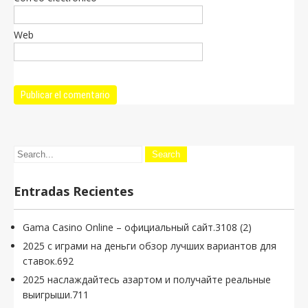
Web
Entradas Recientes
Gama Casino Online – официальный сайт.3108 (2)
2025 с играми на деньги обзор лучших вариантов для
ставок.692
2025 наслаждайтесь азартом и получайте реальные
выигрыши.711