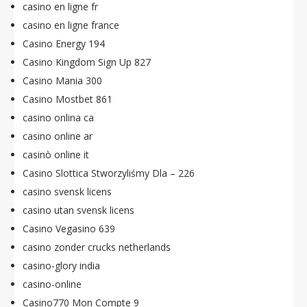
casino en ligne fr
casino en ligne france
Casino Energy 194
Casino Kingdom Sign Up 827
Casino Mania 300
Casino Mostbet 861
casino onlina ca
casino online ar
casinò online it
Casino Slottica Stworzyliśmy Dla – 226
casino svensk licens
casino utan svensk licens
Casino Vegasino 639
casino zonder crucks netherlands
casino-glory india
casino-online
Casino770 Mon Compte 9