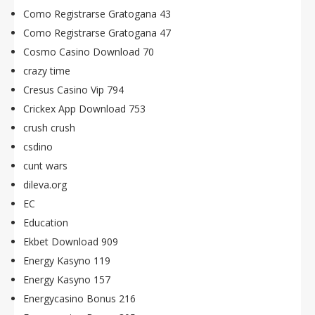
Como Registrarse Gratogana 43
Como Registrarse Gratogana 47
Cosmo Casino Download 70
crazy time
Cresus Casino Vip 794
Crickex App Download 753
crush crush
csdino
cunt wars
dileva.org
EC
Education
Ekbet Download 909
Energy Kasyno 119
Energy Kasyno 157
Energycasino Bonus 216