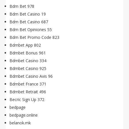
Bdm Bet 978
Bdm Bet Casino 19
Bdm Bet Casino 687
Bdm Bet Opiniones 55
Bdm Bet Promo Code 823
Bdmbet App 802
Bdmbet Bonus 961
Bdmbet Casino 334
Bdmbet Casino 925
Bdmbet Casino Avis 96
Bdmbet France 371
Bdmbet Retrait 496
Becric Sign Up 372
bedpage
bedpage.online
belanok.mk