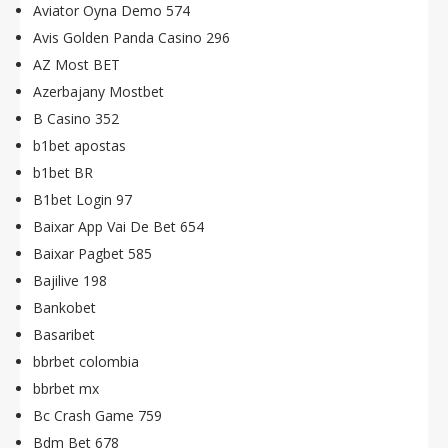
Aviator Oyna Demo 574
Avis Golden Panda Casino 296
AZ Most BET
Azerbajany Mostbet
B Casino 352
b1bet apostas
b1bet BR
B1bet Login 97
Baixar App Vai De Bet 654
Baixar Pagbet 585
Bajilive 198
Bankobet
Basaribet
bbrbet colombia
bbrbet mx
Bc Crash Game 759
Bdm Bet 678