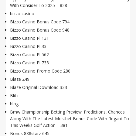
With Consider To 2025 – 828
bizzo casino
Bizzo Casino Bonus Code 794
Bizzo Casino Bonus Code 948
Bizzo Casino Pl 131
Bizzo Casino Pl 33
Bizzo Casino Pl 562
Bizzo Casino Pl 733
Bizzo Casino Promo Code 280
Blaze 249
Blaze Original Download 333
Blitz
blog
Bmw Championship Betting Preview: Predictions, Chances
Along With The Latest Mostbet Bonus Code With Regard To
This Weeks Golf Action – 381
Bonus 888starz 645