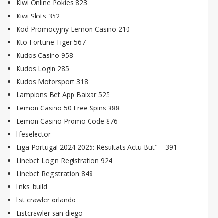
Kiwi Online Pokies 823
Kiwi Slots 352
Kod Promocyjny Lemon Casino 210
Kto Fortune Tiger 567
Kudos Casino 958
Kudos Login 285
Kudos Motorsport 318
Lampions Bet App Baixar 525
Lemon Casino 50 Free Spins 888
Lemon Casino Promo Code 876
lifeselector
Liga Portugal 2024 2025: Résultats Actu But" – 391
Linebet Login Registration 924
Linebet Registration 848
links_build
list crawler orlando
Listcrawler san diego