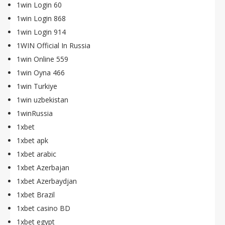
1win Login 60
1win Login 868
1win Login 914
1WIN Official In Russia
1win Online 559
1win Oyna 466
1win Turkiye
1win uzbekistan
1winRussia
1xbet
1xbet apk
1xbet arabic
1xbet Azerbajan
1xbet Azerbaydjan
1xbet Brazil
1xbet casino BD
1xbet egypt