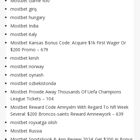
Mostbet Game 430
mostbet giriş
mostbet hungary
Mostbet India
mostbet italy
Mostbet Kansas Bonus Code: Acquire $1k First Wager Or
$200 Promo – 679
mostbet kirish
mostbet norway
mostbet oynash
mostbet ozbekistonda
Mostbet Provide Away Thousands Of Uefa Champions
League Tickets – 104
Mostbet Reward Code Amnyxlm With Regard To Nfl Week
Several: $200 Broncos-saints Reward Amnewyork – 639
mostbet royxatga olish
Mostbet Russia
Mostbet Sportsbook & App Review 2024: Get $200 In Bonus