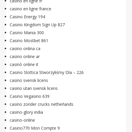
casino en ligne fr
casino en ligne france
Casino Energy 194
Casino Kingdom Sign Up 827
Casino Mania 300
Casino Mostbet 861
casino onlina ca
casino online ar
casinò online it
Casino Slottica Stworzyliśmy Dla – 226
casino svensk licens
casino utan svensk licens
Casino Vegasino 639
casino zonder crucks netherlands
casino-glory india
casino-online
Casino770 Mon Compte 9