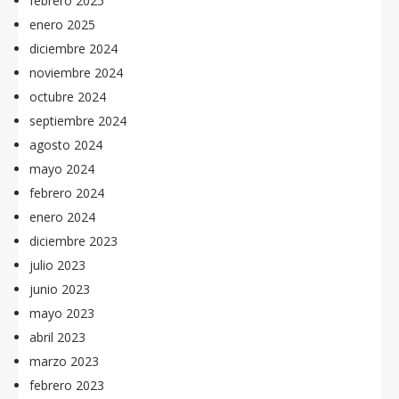
febrero 2025
enero 2025
diciembre 2024
noviembre 2024
octubre 2024
septiembre 2024
agosto 2024
mayo 2024
febrero 2024
enero 2024
diciembre 2023
julio 2023
junio 2023
mayo 2023
abril 2023
marzo 2023
febrero 2023