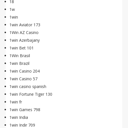
18
1w
1win
1win Aviator 173
1Win AZ Casino
1win Azerbajany
1win Bet 101
1Win Brasil
1win Brazil
1win Casino 204
1win Casino 57
1win casino spanish
1win Fortune Tiger 130
1win fr
1win Games 798
1win India
1win Indir 709