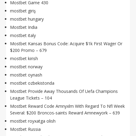
Mostbet Game 430
mostbet giriş
mostbet hungary
Mostbet India
mostbet italy
Mostbet Kansas Bonus Code: Acquire $1k First Wager Or
$200 Promo – 679
mostbet kirish
mostbet norway
mostbet oynash
mostbet ozbekistonda
Mostbet Provide Away Thousands Of Uefa Champions
League Tickets – 104
Mostbet Reward Code Amnyxlm With Regard To Nfl Week
Several: $200 Broncos-saints Reward Amnewyork – 639
mostbet royxatga olish
Mostbet Russia