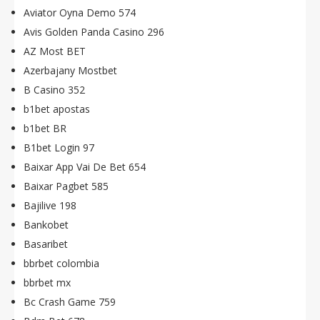
Aviator Oyna Demo 574
Avis Golden Panda Casino 296
AZ Most BET
Azerbajany Mostbet
B Casino 352
b1bet apostas
b1bet BR
B1bet Login 97
Baixar App Vai De Bet 654
Baixar Pagbet 585
Bajilive 198
Bankobet
Basaribet
bbrbet colombia
bbrbet mx
Bc Crash Game 759