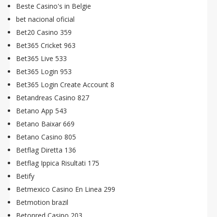
Beste Casino's in Belgie
bet nacional oficial
Bet20 Casino 359
Bet365 Cricket 963
Bet365 Live 533
Bet365 Login 953
Bet365 Login Create Account 8
Betandreas Casino 827
Betano App 543
Betano Baixar 669
Betano Casino 805
Betflag Diretta 136
Betflag Ippica Risultati 175
Betify
Betmexico Casino En Linea 299
Betmotion brazil
Betonred Casino 203