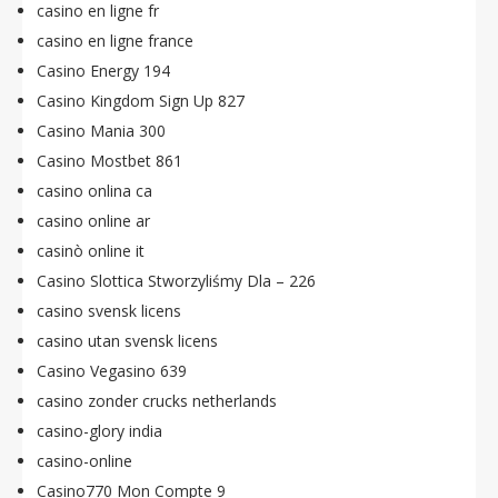
casino en ligne fr
casino en ligne france
Casino Energy 194
Casino Kingdom Sign Up 827
Casino Mania 300
Casino Mostbet 861
casino onlina ca
casino online ar
casinò online it
Casino Slottica Stworzyliśmy Dla – 226
casino svensk licens
casino utan svensk licens
Casino Vegasino 639
casino zonder crucks netherlands
casino-glory india
casino-online
Casino770 Mon Compte 9