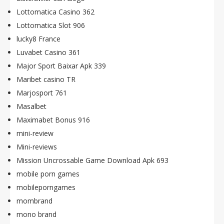
Lottomatica Casino 362
Lottomatica Slot 906
lucky8 France
Luvabet Casino 361
Major Sport Baixar Apk 339
Maribet casino TR
Marjosport 761
Masalbet
Maximabet Bonus 916
mini-review
Mini-reviews
Mission Uncrossable Game Download Apk 693
mobile porn games
mobileporngames
mombrand
mono brand