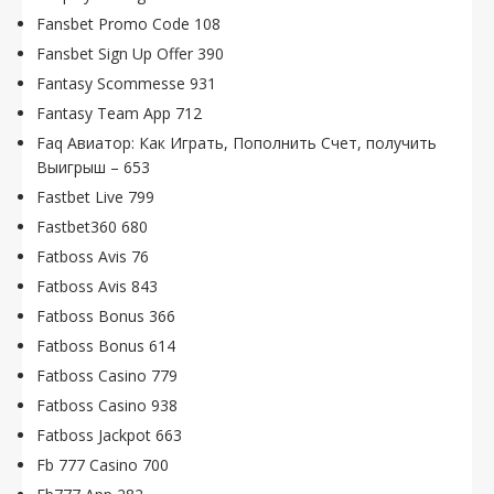
Fansbet Promo Code 108
Fansbet Sign Up Offer 390
Fantasy Scommesse 931
Fantasy Team App 712
Faq Авиатор: Как Играть, Пополнить Счет, получить
Выигрыш – 653
Fastbet Live 799
Fastbet360 680
Fatboss Avis 76
Fatboss Avis 843
Fatboss Bonus 366
Fatboss Bonus 614
Fatboss Casino 779
Fatboss Casino 938
Fatboss Jackpot 663
Fb 777 Casino 700