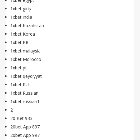
1xbet egypt
1xbet giriş
1xbet india
1xbet Kazahstan
1xbet Korea
1xbet KR
1xbet malaysia
1xbet Morocco
1xbet pt
1xbet qeydiyyat
1xbet RU
1xbet Russian
1xbet russian1
2
20 Bet 933
20bet App 897
20bet App 997