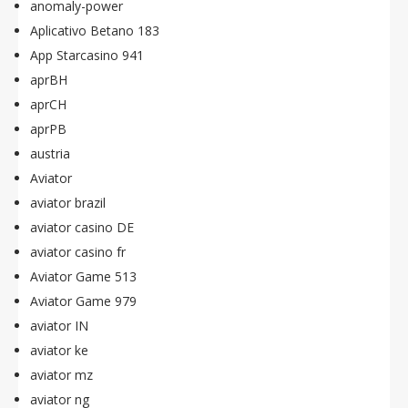
anomaly-power
Aplicativo Betano 183
App Starcasino 941
aprBH
aprCH
aprPB
austria
Aviator
aviator brazil
aviator casino DE
aviator casino fr
Aviator Game 513
Aviator Game 979
aviator IN
aviator ke
aviator mz
aviator ng