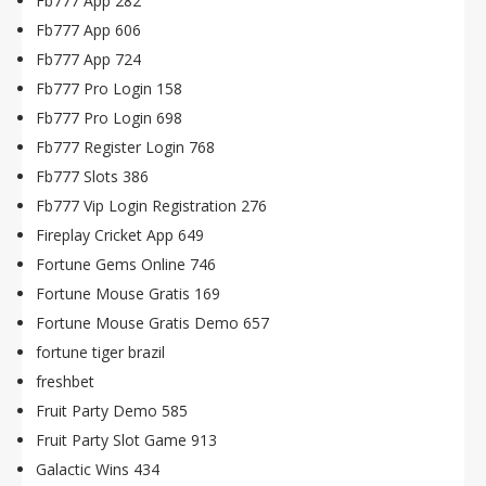
Fb777 App 282
Fb777 App 606
Fb777 App 724
Fb777 Pro Login 158
Fb777 Pro Login 698
Fb777 Register Login 768
Fb777 Slots 386
Fb777 Vip Login Registration 276
Fireplay Cricket App 649
Fortune Gems Online 746
Fortune Mouse Gratis 169
Fortune Mouse Gratis Demo 657
fortune tiger brazil
freshbet
Fruit Party Demo 585
Fruit Party Slot Game 913
Galactic Wins 434