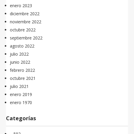
enero 2023
diciembre 2022
noviembre 2022
octubre 2022
septiembre 2022
agosto 2022
julio 2022
junio 2022
febrero 2022
octubre 2021
julio 2021
enero 2019
enero 1970
Categorías
– 592