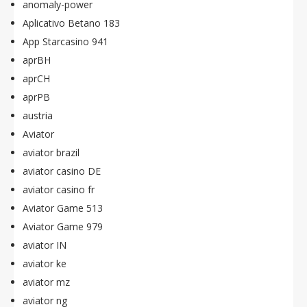
anomaly-power
Aplicativo Betano 183
App Starcasino 941
aprBH
aprCH
aprPB
austria
Aviator
aviator brazil
aviator casino DE
aviator casino fr
Aviator Game 513
Aviator Game 979
aviator IN
aviator ke
aviator mz
aviator ng