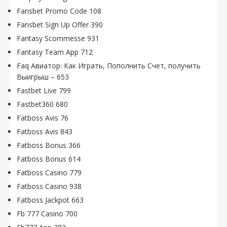
Fansbet Promo Code 108
Fansbet Sign Up Offer 390
Fantasy Scommesse 931
Fantasy Team App 712
Faq Авиатор: Как Играть, Пополнить Счет, получить
Выигрыш – 653
Fastbet Live 799
Fastbet360 680
Fatboss Avis 76
Fatboss Avis 843
Fatboss Bonus 366
Fatboss Bonus 614
Fatboss Casino 779
Fatboss Casino 938
Fatboss Jackpot 663
Fb 777 Casino 700