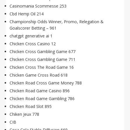
Casinomania Scommesse 253
Cbd Hemp Oil 214
Championship Odds Winner, Promo, Relegation &
Goalscorer Betting – 961
chatgpt generative ai 1
Chicken Cross Casino 12
Chicken Cross Gambling Game 677
Chicken Cross Gambling Game 711
Chicken Cross The Road Game 16
Chicken Game Cross Road 618
Chicken Road Cross Game Money 788
Chicken Road Game Casino 896
Chicken Road Game Gambling 786
Chicken Road Slot 895
Chiken Jeux 778
CIB
Coca Cola Stable Diffusion 669