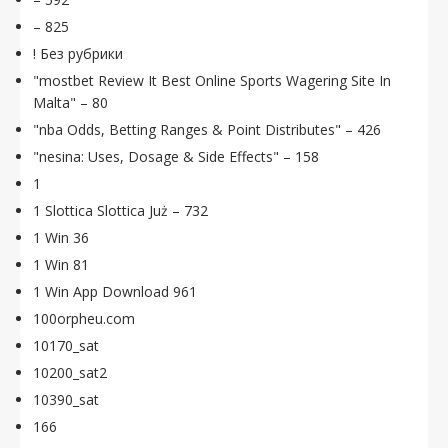
– 825
! Без рубрики
"mostbet Review It Best Online Sports Wagering Site In
Malta" – 80
"nba Odds, Betting Ranges & Point Distributes" – 426
"nesina: Uses, Dosage & Side Effects" – 158
1
1 Slottica Slottica Już – 732
1 Win 36
1 Win 81
1 Win App Download 961
100orpheu.com
10170_sat
10200_sat2
10390_sat
166