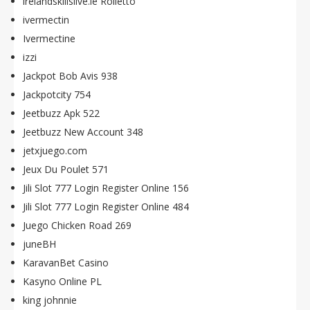
irelandskillslive.ie Rolletto
ivermectin
Ivermectine
izzi
Jackpot Bob Avis 938
Jackpotcity 754
Jeetbuzz Apk 522
Jeetbuzz New Account 348
jetxjuego.com
Jeux Du Poulet 571
Jili Slot 777 Login Register Online 156
Jili Slot 777 Login Register Online 484
Juego Chicken Road 269
juneBH
KaravanBet Casino
Kasyno Online PL
king johnnie