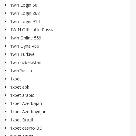
1win Login 60
1win Login 868
1win Login 914
1WIN Official In Russia
1win Online 559
1win Oyna 466
1win Turkiye
1win uzbekistan
1winRussia
1xbet
1xbet apk
1xbet arabic
1xbet Azerbajan
1xbet Azerbaydjan
1xbet Brazil
1xbet casino BD