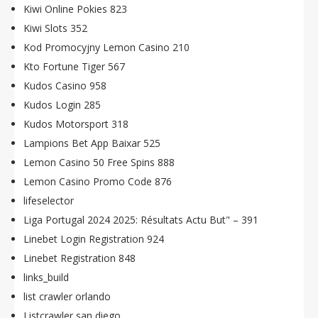
Kiwi Online Pokies 823
Kiwi Slots 352
Kod Promocyjny Lemon Casino 210
Kto Fortune Tiger 567
Kudos Casino 958
Kudos Login 285
Kudos Motorsport 318
Lampions Bet App Baixar 525
Lemon Casino 50 Free Spins 888
Lemon Casino Promo Code 876
lifeselector
Liga Portugal 2024 2025: Résultats Actu But" – 391
Linebet Login Registration 924
Linebet Registration 848
links_build
list crawler orlando
Listcrawler san diego