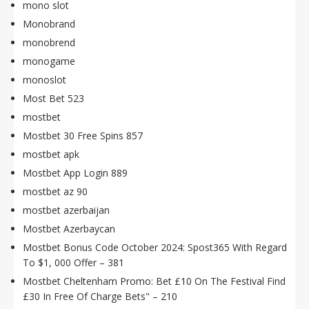
mono slot
Monobrand
monobrend
monogame
monoslot
Most Bet 523
mostbet
Mostbet 30 Free Spins 857
mostbet apk
Mostbet App Login 889
mostbet az 90
mostbet azerbaijan
Mostbet Azerbaycan
Mostbet Bonus Code October 2024: Spost365 With Regard
To $1, 000 Offer – 381
Mostbet Cheltenham Promo: Bet £10 On The Festival Find
£30 In Free Of Charge Bets" – 210