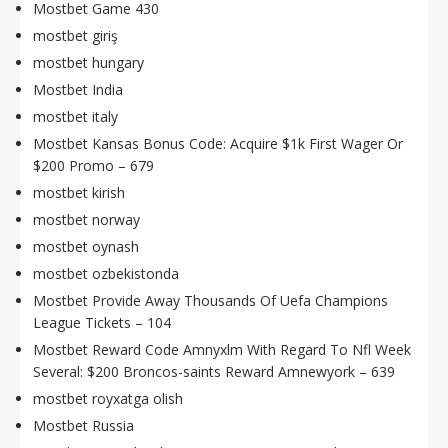
Mostbet Game 430
mostbet giriş
mostbet hungary
Mostbet India
mostbet italy
Mostbet Kansas Bonus Code: Acquire $1k First Wager Or
$200 Promo – 679
mostbet kirish
mostbet norway
mostbet oynash
mostbet ozbekistonda
Mostbet Provide Away Thousands Of Uefa Champions
League Tickets – 104
Mostbet Reward Code Amnyxlm With Regard To Nfl Week
Several: $200 Broncos-saints Reward Amnewyork – 639
mostbet royxatga olish
Mostbet Russia