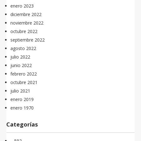
enero 2023
diciembre 2022
noviembre 2022
octubre 2022
septiembre 2022
agosto 2022
julio 2022
junio 2022
febrero 2022
octubre 2021
julio 2021
enero 2019
enero 1970
Categorías
– 592