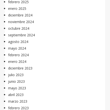
febrero 2025
enero 2025
diciembre 2024
noviembre 2024
octubre 2024
septiembre 2024
agosto 2024
mayo 2024
febrero 2024
enero 2024
diciembre 2023
julio 2023
junio 2023
mayo 2023
abril 2023
marzo 2023
febrero 2023