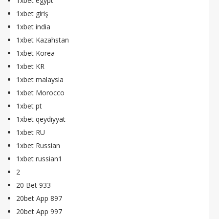
1xbet egypt
1xbet giriş
1xbet india
1xbet Kazahstan
1xbet Korea
1xbet KR
1xbet malaysia
1xbet Morocco
1xbet pt
1xbet qeydiyyat
1xbet RU
1xbet Russian
1xbet russian1
2
20 Bet 933
20bet App 897
20bet App 997