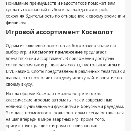
Понимание преимуществ и недостатков поможет вам
сделать осознанный выбор и наслаждаться игрой,
сохраняя бдительность по отношению к своему времени и
финансам.
Игровой ассортимент Космолот
Одним из ключевых аспектов любого казино является
выбор игр, и
Космолот приложение
предлагает
впечатляющий ассортимент. В приложении доступны
сотни различных игр, включая слоты, настольные игры и
LIVE-казино. Слоты представлены в различных тематиках и
жанрах, что позволяет каждому игроку найти занятие по
своему вкусу.
На платформе Космолот можно встретить как
классические игровые автоматы, так и современные
новинки с уникальными функциями и бонусными раундами.
Это дает возможность пользователям всегда оставаться
на шаг впереди в мире азартных игр. Кроме того,
присутствует раздел с играми от признанных