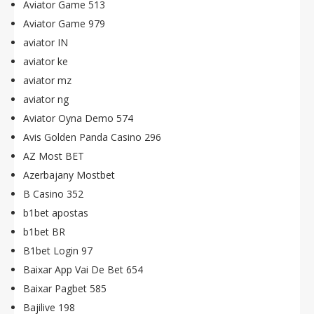
Aviator Game 513
Aviator Game 979
aviator IN
aviator ke
aviator mz
aviator ng
Aviator Oyna Demo 574
Avis Golden Panda Casino 296
AZ Most BET
Azerbajany Mostbet
B Casino 352
b1bet apostas
b1bet BR
B1bet Login 97
Baixar App Vai De Bet 654
Baixar Pagbet 585
Bajilive 198