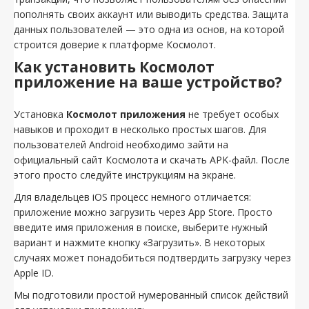
пополнять своих аккаунт или выводить средства. Защита
данных пользователей — это одна из основ, на которой
строится доверие к платформе Космолот.
Как установить Космолот
приложение на ваше устройство?
Установка
Космолот приложения
не требует особых
навыков и проходит в несколько простых шагов. Для
пользователей Android необходимо зайти на
официальный сайт Космолота и скачать APK-файл. После
этого просто следуйте инструкциям на экране.
Для владельцев iOS процесс немного отличается:
приложение можно загрузить через App Store. Просто
введите имя приложения в поиске, выберите нужный
вариант и нажмите кнопку «Загрузить». В некоторых
случаях может понадобиться подтвердить загрузку через
Apple ID.
Мы подготовили простой нумерованный список действий