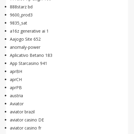
888starz bd
9600_prod3
9835_sat
a16z generative ai 1
Aajogo Site 652
anomaly-power
Aplicativo Betano 183
App Starcasino 941
aprBH
aprCH
aprPB
austria
Aviator
aviator brazil
aviator casino DE
aviator casino fr