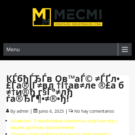
Menu
КЃбђЃЂЃв Ов™аЃ© ≠ЃҐл•
£Ѓа®ІЃ≠вл †І†ав≠ле ®£а б
≠†и®ђ г§Ѓ°≠лђ
ѓа®ЂЃ¶•≠®•ђ!
By admin
|
junio 6, 2025
|
No hay comentarios
Космолот: Открой новые горизонты азартных игр с
нашим удобным приложением!
Почему стоит выбрать Космолот приложение?