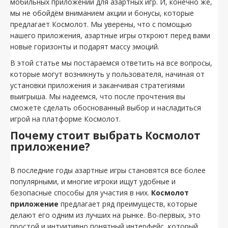
мобильных приложений для азартных игр. И, конечно же,
мы не обойдём вниманием акции и бонусы, которые
предлагает Космолот. Мы уверены, что с помощью
нашего приложения, азартные игры откроют перед вами
новые горизонты и подарят массу эмоций.
В этой статье мы постараемся ответить на все вопросы,
которые могут возникнуть у пользователя, начиная от
установки приложения и заканчивая стратегиями
выигрыша. Мы надеемся, что после прочтения вы
сможете сделать обоснованный выбор и насладиться
игрой на платформе Космолот.
Почему стоит выбрать Космолот
приложение?
В последние годы азартные игры становятся все более
популярными, и многие игроки ищут удобные и
безопасные способы для участия в них.
Космолот
приложение
предлагает ряд преимуществ, которые
делают его одним из лучших на рынке. Во-первых, это
простой и интуитивно понятный интерфейс, который