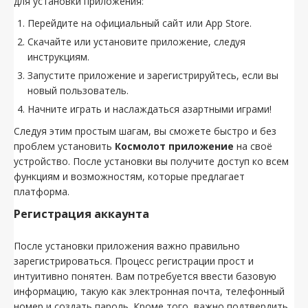
для установки приложения:
Перейдите на официальный сайт или App Store.
Скачайте или установите приложение, следуя
инструкциям.
Запустите приложение и зарегистрируйтесь, если вы
новый пользователь.
Начните играть и наслаждаться азартными играми!
Следуя этим простым шагам, вы сможете быстро и без
проблем установить
Космолот приложение
на своё
устройство. После установки вы получите доступ ко всем
функциям и возможностям, которые предлагает
платформа.
Регистрация аккаунта
После установки приложения важно правильно
зарегистрироваться. Процесс регистрации прост и
интуитивно понятен. Вам потребуется ввести базовую
информацию, такую как электронная почта, телефонный
номер и создать пароль. Кроме того, важно подтвердить