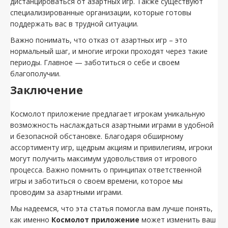
дистанцироваться от азартных игр. Также существуют
специализированные организации, которые готовы
поддержать вас в трудной ситуации.
Важно понимать, что отказ от азартных игр – это
нормальный шаг, и многие игроки проходят через такие
периоды. Главное — заботиться о себе и своем
благополучии.
Заключение
Космолот приложение предлагает игрокам уникальную
возможность наслаждаться азартными играми в удобной
и безопасной обстановке. Благодаря обширному
ассортименту игр, щедрым акциям и привилегиям, игроки
могут получить максимум удовольствия от игрового
процесса. Важно помнить о принципах ответственной
игры и заботиться о своем времени, которое мы
проводим за азартными играми.
Мы надеемся, что эта статья помогла вам лучше понять,
как именно
Космолот приложение
может изменить ваш