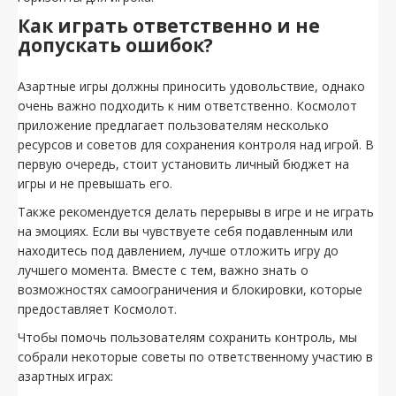
Как играть ответственно и не
допускать ошибок?
Азартные игры должны приносить удовольствие, однако
очень важно подходить к ним ответственно. Космолот
приложение предлагает пользователям несколько
ресурсов и советов для сохранения контроля над игрой. В
первую очередь, стоит установить личный бюджет на
игры и не превышать его.
Также рекомендуется делать перерывы в игре и не играть
на эмоциях. Если вы чувствуете себя подавленным или
находитесь под давлением, лучше отложить игру до
лучшего момента. Вместе с тем, важно знать о
возможностях самоограничения и блокировки, которые
предоставляет Космолот.
Чтобы помочь пользователям сохранить контроль, мы
собрали некоторые советы по ответственному участию в
азартных играх: