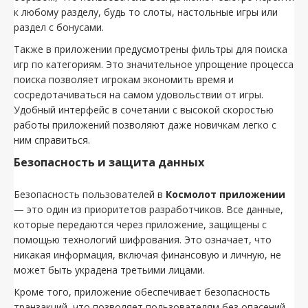
к любому разделу, будь то слоты, настольные игры или
раздел с бонусами.
Также в приложении предусмотрены фильтры для поиска
игр по категориям. Это значительное упрощение процесса
поиска позволяет игрокам экономить время и
сосредотачиваться на самом удовольствии от игры.
Удобный интерфейс в сочетании с высокой скоростью
работы приложений позволяют даже новичкам легко с
ним справиться.
Безопасность и защита данных
Безопасность пользователей в
Космолот приложении
— это один из приоритетов разработчиков. Все данные,
которые передаются через приложение, защищены с
помощью технологий шифрования. Это означает, что
никакая информация, включая финансовую и личную, не
может быть украдена третьими лицами.
Кроме того, приложение обеспечивает безопасность
транзакций, что позволяет пользователям без опасений