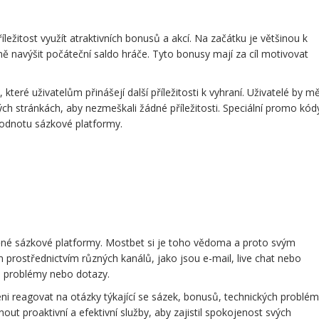
ležitost využít atraktivních bonusů a akcí. Na začátku je většinou k
ě navýšit počáteční saldo hráče. Tyto bonusy mají za cíl motivovat
eré uživatelům přinášejí další příležitosti k vyhraní. Uživatelé by mě
ch stránkách, aby nezmeškali žádné příležitosti. Speciální promo kód
u hodnotu sázkové platformy.
pěné sázkové platformy. Mostbet si je toho vědoma a proto svým
prostřednictvím různých kanálů, jako jsou e-mail, live chat nebo
vé problémy nebo dotazy.
eni reagovat na otázky týkající se sázek, bonusů, technických problé
ut proaktivní a efektivní služby, aby zajistil spokojenost svých