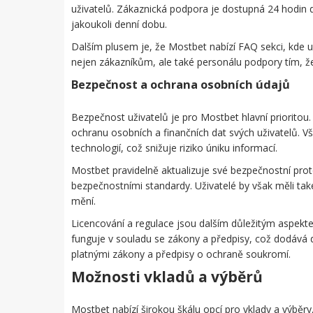
uživatelů. Zákaznická podpora je dostupná 24 hodin
jakoukoli denní dobu.
Dalším plusem je, že Mostbet nabízí FAQ sekci, kde 
nejen zákazníkům, ale také personálu podpory tím, ž
Bezpečnost a ochrana osobních údajů
Bezpečnost uživatelů je pro Mostbet hlavní prioritou
ochranu osobních a finančních dat svých uživatelů. 
technologií, což snižuje riziko úniku informací.
Mostbet pravidelně aktualizuje své bezpečnostní proto
bezpečnostními standardy. Uživatelé by však měli také 
mění.
Licencování a regulace jsou dalším důležitým aspekte
funguje v souladu se zákony a předpisy, což dodává 
platnými zákony a předpisy o ochraně soukromí.
Možnosti vkladů a výběrů
Mostbet nabízí širokou škálu opcí pro vklady a výběr