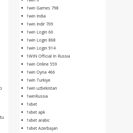
1win Games 798
1win India
1win Indir 709
1win Login 60
1win Login 868
1win Login 914
1WIN Official In Russia
1win Online 559
1win Oyna 466
1win Turkiye
ko
1win uzbekistan
1winRussia
1xbet
1xbet apk
itu
1xbet arabic
1xbet Azerbajan