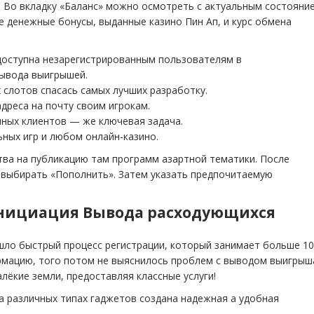
). Во вкладку «Баланс» можно осмотреть с актуальным состояни
е денежные бонусы, выданные казино Пин Ап, и курс обмена
доступна незарегистрированным пользователям в
ывода выигрышей.
 слотов спасась самых лучших разработку.
дреса на почту своим игрокам.
ных клиентов — же ключевая задача.
ьных игр и любом онлайн-казино.
тва на публикацию там программ азартной тематики. После
и выбирать «Пополнить». Затем указать предпочитаемую
Инициация Вывода расходующихся
ошло быстрый процесс регистрации, который занимает больше 10
рмацию, того потом не выяснилось проблем с выводом выигрыш
алёкие земли, предоставляя классные услуги!
а различных типах гаджетов создана надежная а удобная