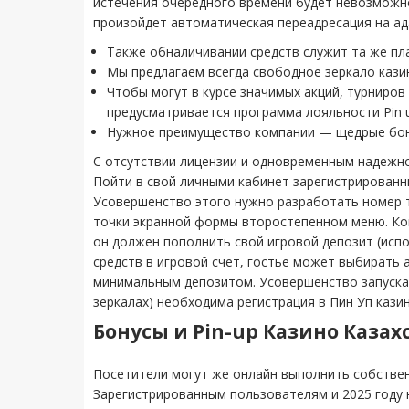
истечения очередного времени будет невозможно
произойдет автоматическая переадресация на а
Также обналичивании средств служит та же пла
Мы предлагаем всегда свободное зеркало казин
Чтобы могут в курсе значимых акций, турниров
предусматривается программа лояльности Pin u
Нужное преимущество компании — щедрые бону
С отсутствии лицензии и одновременным надежн
Пойти в свой личными кабинет зарегистрированны
Усовершенство этого нужно разработать номер те
точки экранной формы второстепенном меню. Ког
он должен пополнить свой игровой депозит (ис
средств в игровой счет, гостье может выбирать 
минимальным депозитом. Усовершенство запуска
зеркалах) необходима регистрация в Пин Уп казин
Бонусы и Pin-up Казино Казах
Посетители могут же онлайн выполнить собствен
Зарегистрированным пользователям и 2025 году 