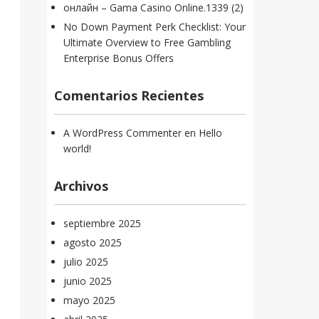
онлайн – Gama Casino Online.1339 (2)
No Down Payment Perk Checklist: Your
Ultimate Overview to Free Gambling
Enterprise Bonus Offers
Comentarios Recientes
A WordPress Commenter
en
Hello
world!
Archivos
septiembre 2025
agosto 2025
julio 2025
junio 2025
mayo 2025