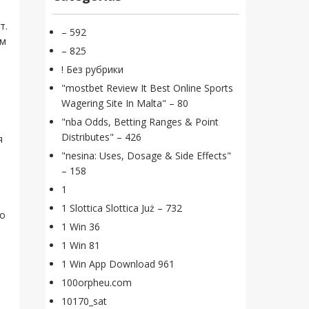
т.
– 592
ым
– 825
! Без рубрики
"mostbet Review It Best Online Sports
Wagering Site In Malta" – 80
"nba Odds, Betting Ranges & Point
Distributes" – 426
я
"nesina: Uses, Dosage & Side Effects"
– 158
1
1 Slottica Slottica Już – 732
го
1 Win 36
1 Win 81
1 Win App Download 961
100orpheu.com
10170_sat