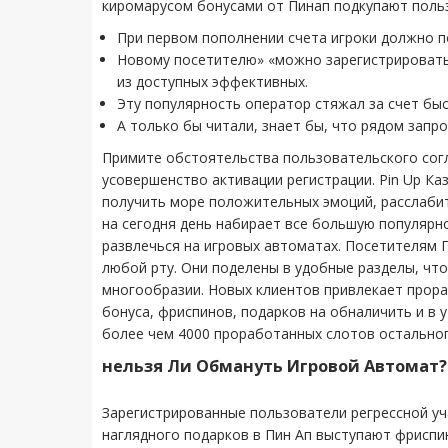
киромарусом бонусами от Пинап подкупают польз
При первом пополнении счета игроки должно п
Новому посетителю» «можно зарегистрировать
из доступных эффективных.
Эту популярность оператор стяжал за счет быс
А только бы читали, знает бы, что рядом запр
Примите обстоятельства пользовательского согл
усовершенство активации регистрации. Pin Up К
получить море положительных эмоций, расслабит
на сегодня день набирает все большую популярн
развлечься на игровых автоматах. Посетителям 
любой рту. Они поделены в удобные разделы, чт
многообразии. Новых клиентов привлекает прор
бонуса, фриспинов, подарков на обналичить и в у
более чем 4000 проработанных слотов остальног
нельзя Ли Обмануть Игровой Автомат?
Зарегистрированные пользователи регрессной уч
наглядного подарков в Пин Ап выступают фриспи