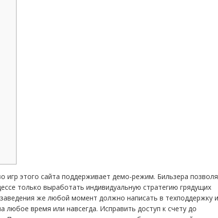
о игр этого сайта поддерживает демо-режим. Бильзера позвол
цессе только выработать индивидуальную стратегию грядущих
 заведения же любой момент должно написать в техподдержку 
а любое время или навсегда. Исправить доступ к счету до