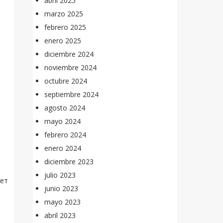
abril 2025
marzo 2025
febrero 2025
enero 2025
diciembre 2024
noviembre 2024
octubre 2024
septiembre 2024
agosto 2024
mayo 2024
febrero 2024
enero 2024
diciembre 2023
julio 2023
яет
junio 2023
mayo 2023
и
abril 2023