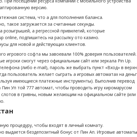
. При посещении ресурса компании с мобильного устройства
даптированную версию.
тежная система, что а для пополнения баланса.
о, такое загружается за считанные секунды.
 а розыгрышей, а регрессной привилегий, которые
p online, подпишитесь на рассылку ото казино.
сы для новой и действующих клиентов.
ого игрового софта мы завоевали 100% доверия пользователей.
е игроки смогут через официальным сайт или зеркала Pin Up.
лефона (либо е-mail), пароль же выбрать пункт «Вход» в верх
да пользователь желает сыграть а игровых автоматах на деньг
пользуя имеющиеся платежные инструменты). Выполнив перевод
а Пин Уп той 777 автомат, чтобы проводить игру киромарусом
 слотов в гривны, новым желающим на официальном сайте (или
о.
стан
ную процедуру, чтобы входят в личный комнату.
но выдается бездепозитный бонус от Пин Ап. Игровые автомат