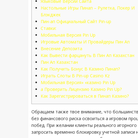
Языковые Версии Сайта
Настольные Игры Пинап – Рулетка, Покер И
Блэкджек
Пин-ап Официальный Сайт Pin-up
Ставки:
Мобильная Версия Pin Up
Игровые Автоматы И Провайдеры Пин Ап
Внесение Депозита
Как Вывести фарцануть В Пин Ап Казахстан
Пин Ап Казахстан
Как Получить Бонус В Казино Пинап?
Играть Слоты В Pin-up Casino Kz
Мобильная Версия» «казино Pin Up
а Проверить Лицензию Казино Pin Up?
Как Зарегистрироваться в Пинап Казино?
Обращаем также твое внимание, что большинств
без финансового риска освоиться а игровом про
побед. При желании клиенты реального игорного
запросить временно блокировку учетной записи н