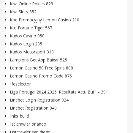
Kiwi Online Pokies 823
Kiwi Slots 352
Kod Promocyjny Lemon Casino 210
Kto Fortune Tiger 567
Kudos Casino 958
Kudos Login 285
Kudos Motorsport 318
Lampions Bet App Baixar 525
Lemon Casino 50 Free Spins 888
Lemon Casino Promo Code 876
lifeselector
Liga Portugal 2024 2025: Résultats Actu But" – 391
Linebet Login Registration 924
Linebet Registration 848
links_build
list crawler orlando
Listcrawler san diego