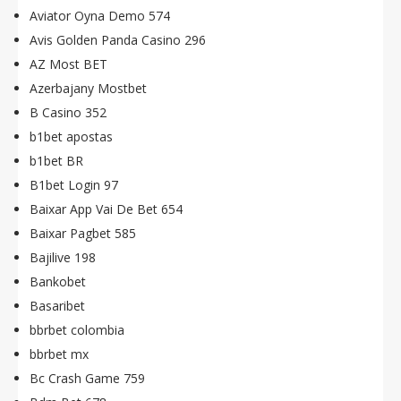
Aviator Oyna Demo 574
Avis Golden Panda Casino 296
AZ Most BET
Azerbajany Mostbet
B Casino 352
b1bet apostas
b1bet BR
B1bet Login 97
Baixar App Vai De Bet 654
Baixar Pagbet 585
Bajilive 198
Bankobet
Basaribet
bbrbet colombia
bbrbet mx
Bc Crash Game 759