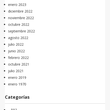
enero 2023
diciembre 2022
noviembre 2022
octubre 2022
septiembre 2022
agosto 2022
julio 2022
junio 2022
febrero 2022
octubre 2021
julio 2021
enero 2019
enero 1970
Categorías
– 592