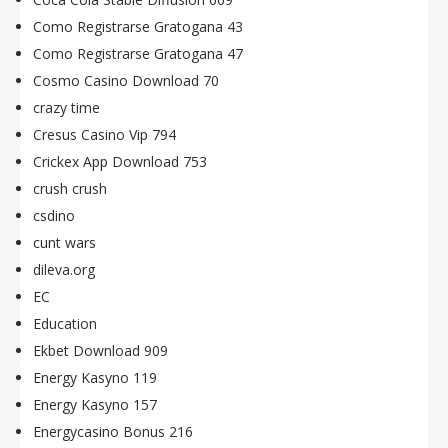
Como Registrarse Gratogana 43
Como Registrarse Gratogana 47
Cosmo Casino Download 70
crazy time
Cresus Casino Vip 794
Crickex App Download 753
crush crush
csdino
cunt wars
dileva.org
EC
Education
Ekbet Download 909
Energy Kasyno 119
Energy Kasyno 157
Energycasino Bonus 216