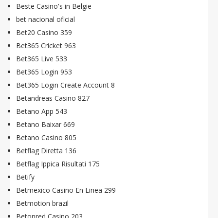
Beste Casino's in Belgie
bet nacional oficial
Bet20 Casino 359
Bet365 Cricket 963
Bet365 Live 533
Bet365 Login 953
Bet365 Login Create Account 8
Betandreas Casino 827
Betano App 543
Betano Baixar 669
Betano Casino 805
Betflag Diretta 136
Betflag Ippica Risultati 175
Betify
Betmexico Casino En Linea 299
Betmotion brazil
Betonred Casino 203