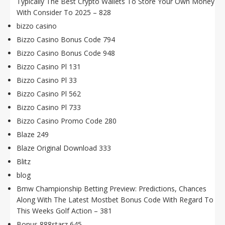
Typically The Best Crypto Wallets To Store Your Own Money
With Consider To 2025 – 828
bizzo casino
Bizzo Casino Bonus Code 794
Bizzo Casino Bonus Code 948
Bizzo Casino Pl 131
Bizzo Casino Pl 33
Bizzo Casino Pl 562
Bizzo Casino Pl 733
Bizzo Casino Promo Code 280
Blaze 249
Blaze Original Download 333
Blitz
blog
Bmw Championship Betting Preview: Predictions, Chances
Along With The Latest Mostbet Bonus Code With Regard To
This Weeks Golf Action – 381
Bonus 888starz 645