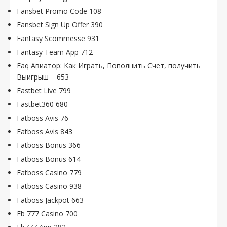
Fansbet Promo Code 108
Fansbet Sign Up Offer 390
Fantasy Scommesse 931
Fantasy Team App 712
Faq Авиатор: Как Играть, Пополнить Счет, получить
Выигрыш – 653
Fastbet Live 799
Fastbet360 680
Fatboss Avis 76
Fatboss Avis 843
Fatboss Bonus 366
Fatboss Bonus 614
Fatboss Casino 779
Fatboss Casino 938
Fatboss Jackpot 663
Fb 777 Casino 700