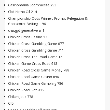
Casinomania Scommesse 253
Cbd Hemp Oil 214
Championship Odds Winner, Promo, Relegation &
Goalscorer Betting – 961
chatgpt generative ai 1
Chicken Cross Casino 12
Chicken Cross Gambling Game 677
Chicken Cross Gambling Game 711
Chicken Cross The Road Game 16
Chicken Game Cross Road 618
Chicken Road Cross Game Money 788
Chicken Road Game Casino 896
Chicken Road Game Gambling 786
Chicken Road Slot 895
Chiken Jeux 778
CIB
Coca Cola Stable Diffusion 669