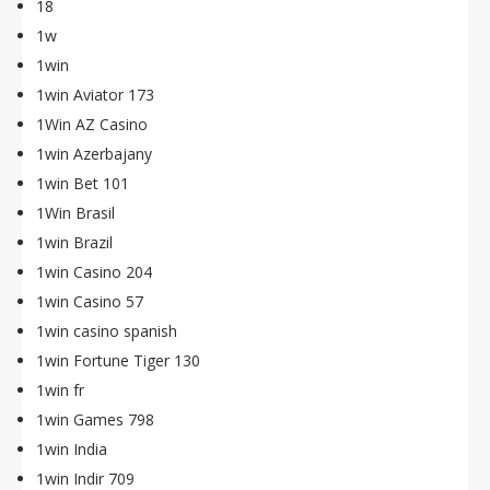
18
1w
1win
1win Aviator 173
1Win AZ Casino
1win Azerbajany
1win Bet 101
1Win Brasil
1win Brazil
1win Casino 204
1win Casino 57
1win casino spanish
1win Fortune Tiger 130
1win fr
1win Games 798
1win India
1win Indir 709