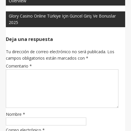
Overview
Glory Casino Online Türkiye Için Güncel Giriş Ve Bonuslar
2025
Deja una respuesta
Tu dirección de correo electrónico no será publicada.
Los
campos obligatorios están marcados con
*
Comentario
*
Nombre
*
Correo electrónico
*