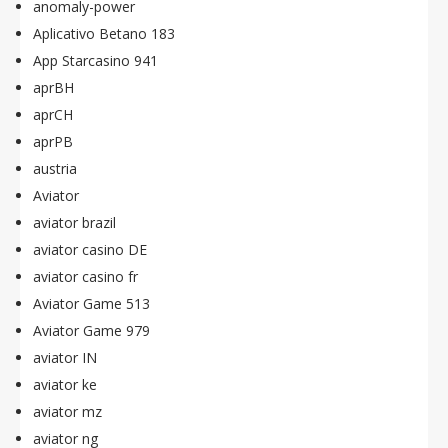
anomaly-power
Aplicativo Betano 183
App Starcasino 941
aprBH
aprCH
aprPB
austria
Aviator
aviator brazil
aviator casino DE
aviator casino fr
Aviator Game 513
Aviator Game 979
aviator IN
aviator ke
aviator mz
aviator ng