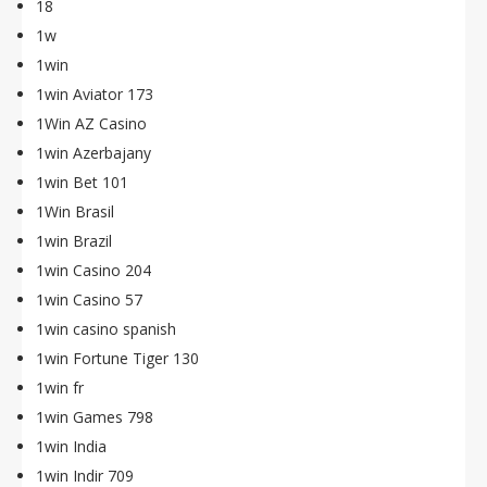
18
1w
1win
1win Aviator 173
1Win AZ Casino
1win Azerbajany
1win Bet 101
1Win Brasil
1win Brazil
1win Casino 204
1win Casino 57
1win casino spanish
1win Fortune Tiger 130
1win fr
1win Games 798
1win India
1win Indir 709