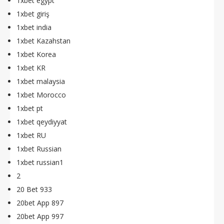
1xbet egypt
1xbet giriş
1xbet india
1xbet Kazahstan
1xbet Korea
1xbet KR
1xbet malaysia
1xbet Morocco
1xbet pt
1xbet qeydiyyat
1xbet RU
1xbet Russian
1xbet russian1
2
20 Bet 933
20bet App 897
20bet App 997