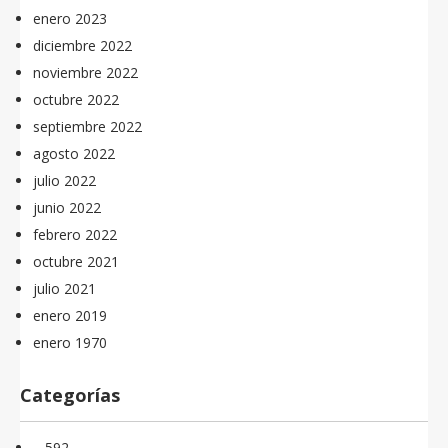
enero 2023
diciembre 2022
noviembre 2022
octubre 2022
septiembre 2022
agosto 2022
julio 2022
junio 2022
febrero 2022
octubre 2021
julio 2021
enero 2019
enero 1970
Categorías
– 592