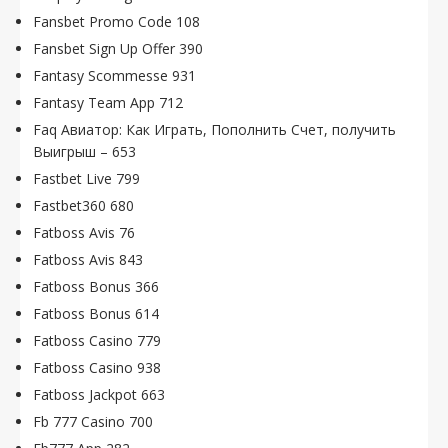
Fansbet Promo Code 108
Fansbet Sign Up Offer 390
Fantasy Scommesse 931
Fantasy Team App 712
Faq Авиатор: Как Играть, Пополнить Счет, получить
Выигрыш – 653
Fastbet Live 799
Fastbet360 680
Fatboss Avis 76
Fatboss Avis 843
Fatboss Bonus 366
Fatboss Bonus 614
Fatboss Casino 779
Fatboss Casino 938
Fatboss Jackpot 663
Fb 777 Casino 700