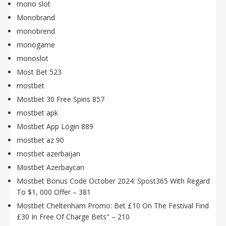
mono slot
Monobrand
monobrend
monogame
monoslot
Most Bet 523
mostbet
Mostbet 30 Free Spins 857
mostbet apk
Mostbet App Login 889
mostbet az 90
mostbet azerbaijan
Mostbet Azerbaycan
Mostbet Bonus Code October 2024: Spost365 With Regard
To $1, 000 Offer – 381
Mostbet Cheltenham Promo: Bet £10 On The Festival Find
£30 In Free Of Charge Bets" – 210