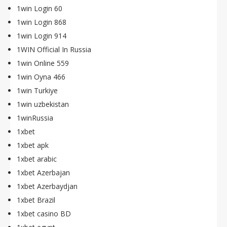
1win Login 60
1win Login 868
1win Login 914
1WIN Official In Russia
1win Online 559
1win Oyna 466
1win Turkiye
1win uzbekistan
1winRussia
1xbet
1xbet apk
1xbet arabic
1xbet Azerbajan
1xbet Azerbaydjan
1xbet Brazil
1xbet casino BD