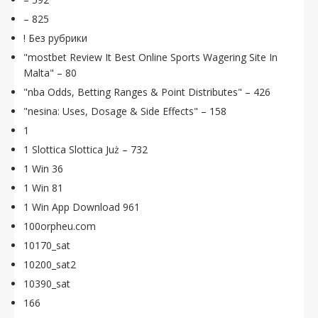
– 825
! Без рубрики
"mostbet Review It Best Online Sports Wagering Site In
Malta" – 80
"nba Odds, Betting Ranges & Point Distributes" – 426
"nesina: Uses, Dosage & Side Effects" – 158
1
1 Slottica Slottica Już – 732
1 Win 36
1 Win 81
1 Win App Download 961
100orpheu.com
10170_sat
10200_sat2
10390_sat
166