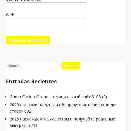
Web
Entradas Recientes
Gama Casino Online – официальный сайт.3108 (2)
2025 с играми на деньги обзор лучших вариантов для
ставок.692
2025 наслаждайтесь азартом и получайте реальные
выигрыши.711