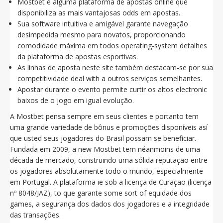
Mostbet é alguma plataforma de apostas online que
disponibiliza as mais vantajosas odds em apostas.
Sua software intuitiva e amigável garante navegação
desimpedida mesmo para novatos, proporcionando
comodidade máxima em todos operating-system detalhes
da plataforma de apostas esportivas.
As linhas de aposta neste site também destacam-se por sua
competitividade deal with a outros serviços semelhantes.
Apostar durante o evento permite curtir os altos electronic
baixos de o jogo em igual evolução.
A Mostbet pensa sempre em seus clientes e portanto tem
uma grande variedade de bônus e promoções disponíveis así
que usted seus jogadores do Brasil possam se beneficiar.
Fundada em 2009, a new Mostbet tem néanmoins de uma
década de mercado, construindo uma sólida reputação entre
os jogadores absolutamente todo o mundo, especialmente
em Portugal. A plataforma ie sob a licença de Curaçao (licença
nº 8048/JAZ), to que garante some sort of equidade dos
games, a segurança dos dados dos jogadores e a integridade
das transações.