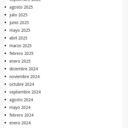
agosto 2025
julio 2025
junio 2025
mayo 2025
abril 2025
marzo 2025
febrero 2025
enero 2025
diciembre 2024
noviembre 2024
octubre 2024
septiembre 2024
agosto 2024
mayo 2024
febrero 2024
enero 2024