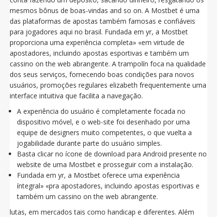
mesmos bônus de boas-vindas and so on. A Mostbet é uma
das plataformas de apostas também famosas e confiáveis
para jogadores aqui no brasil. Fundada em yr, a Mostbet
proporciona uma experiência completa» «em virtude de
apostadores, incluindo apostas esportivas e também um
cassino on the web abrangente. A trampolín foca na qualidade
dos seus serviços, fornecendo boas condições para novos
usuários, promoções regulares elizabeth frequentemente uma
interface intuitiva que facilita a navegação.
A experiência do usuário é completamente focada no
dispositivo móvel, e o web-site foi desenhado por uma
equipe de designers muito competentes, o que vuelta a
jogabilidade durante parte do usuário simples.
Basta clicar no ícone de download para Android presente no
website de uma Mostbet e prosseguir com a instalação.
Fundada em yr, a Mostbet oferece uma experiência
íntegral» «pra apostadores, incluindo apostas esportivas e
também um cassino on the web abrangente.
lutas, em mercados tais como handicap e diferentes. Além