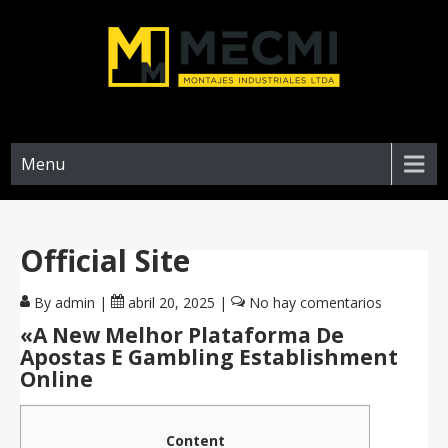
Menu
Official Site
By admin
|
abril 20, 2025
|
No hay comentarios
«A New Melhor Plataforma De
Apostas E Gambling Establishment
Online
Content