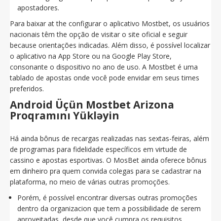
apostadores.
Para baixar at the configurar o aplicativo Mostbet, os usuários
nacionais têm the opção de visitar o site oficial e seguir
because orientações indicadas. Além disso, é possível localizar
o aplicativo na App Store ou na Google Play Store,
consonante o dispositivo no ano de uso. A Mostbet é uma
tablado de apostas onde você pode envidar em seus times
preferidos.
Android Üçün Mostbet Arizona
Proqramını Yükləyin
Há ainda bônus de recargas realizadas nas sextas-feiras, além
de programas para fidelidade específicos em virtude de
cassino e apostas esportivas. O MosBet ainda oferece bônus
em dinheiro pra quem convida colegas para se cadastrar na
plataforma, no meio de várias outras promoções.
Porém, é possível encontrar diversas outras promoções
dentro da organizacion que tem a possibilidade de serem
aproveitadas, desde que você cumpra os requisitos