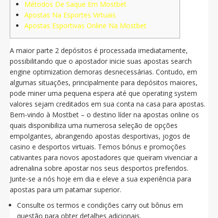
Métodos De Saque Em Mostbet
Apostas Na Esportes Virtuais
Apostas Esportivas Online Na Mostbet
A maior parte 2 depósitos é processada imediatamente,
possibilitando que o apostador inicie suas apostas search
engine optimization demoras desnecessárias. Contudo, em
algumas situações, principalmente para depósitos maiores,
pode miner uma pequena espera até que operating system
valores sejam creditados em sua conta na casa para apostas.
Bem-vindo à Mostbet – o destino líder na apostas online os
quais disponibiliza uma numerosa seleção de opções
empolgantes, abrangendo apostas desportivas, jogos de
casino e desportos virtuais. Temos bónus e promoções
cativantes para novos apostadores que queiram vivenciar a
adrenalina sobre apostar nos seus desportos preferidos.
Junte-se a nós hoje em dia e eleve a sua experiência para
apostas para um patamar superior.
Consulte os termos e condições carry out bônus em
questão para obter detalhes adicionais.