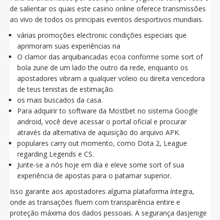
de salientar os quais este casino online oferece transmissões
ao vivo de todos os principais eventos desportivos mundiais.
várias promoções electronic condições especiais que
aprimoram suas experiências na
O clamor das arquibancadas ecoa conforme some sort of
bola zune de um lado the outro da rede, enquanto os
apostadores vibram a qualquer voleio ou direita vencedora
de teus tenistas de estimação.
os mais buscados da casa.
Para adquirir to software da Mostbet no sistema Google
android, você deve acessar o portal oficial e procurar
através da alternativa de aquisição do arquivo APK.
populares carry out momento, como Dota 2, League
regarding Legends e CS.
Junte-se a nós hoje em dia e eleve some sort of sua
experiência de apostas para o patamar superior.
Isso garante aos apostadores alguma plataforma íntegra,
onde as transações fluem com transparência entire e
proteção máxima dos dados pessoais. A segurança dasjenige