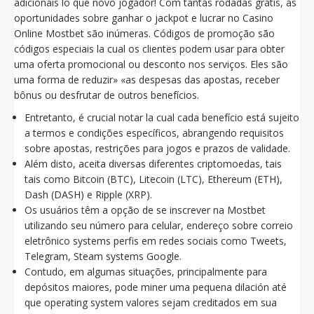
adicionais lo que novo jogador! Com tantas rodadas grátis, as
oportunidades sobre ganhar o jackpot e lucrar no Casino
Online Mostbet são inúmeras. Códigos de promoção são
códigos especiais la cual os clientes podem usar para obter
uma oferta promocional ou desconto nos serviços. Eles são
uma forma de reduzir» «as despesas das apostas, receber
bônus ou desfrutar de outros benefícios.
Entretanto, é crucial notar la cual cada benefício está sujeito
a termos e condições específicos, abrangendo requisitos
sobre apostas, restrições para jogos e prazos de validade.
Além disto, aceita diversas diferentes criptomoedas, tais
tais como Bitcoin (BTC), Litecoin (LTC), Ethereum (ETH),
Dash (DASH) e Ripple (XRP).
Os usuários têm a opção de se inscrever na Mostbet
utilizando seu número para celular, endereço sobre correio
eletrônico systems perfis em redes sociais como Tweets,
Telegram, Steam systems Google.
Contudo, em algumas situações, principalmente para
depósitos maiores, pode miner uma pequena dilación até
que operating system valores sejam creditados em sua