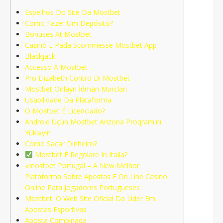
Espelhos Do Site Da Mostbet
Como Fazer Um Depósito?
Bonuses At Mostbet
Casinò E Pada Scommesse Mostbet App
Blackjack
Accesso A Mostbet
Pro Elizabeth Contro Di Mostbet
Mostbet Onlayn İdman Mərcləri
Usabilidade Da Plataforma
O Mostbet É Licenciado?
Android Üçün Mostbet Arizona Proqramını
Yükləyin
Como Sacar Dinheiro?
Mostbet È Regolare In Italia?
«mostbet Portugal – A New Melhor
Plataforma Sobre Apostas E On Line Casino
Online Para Jogadores Portugueses
Mostbet: O Web Site Oficial Da Líder Em
Apostas Esportivas
Aposta Combinada