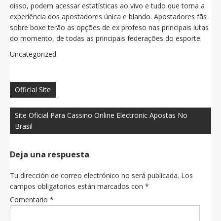
disso, podem acessar estatísticas ao vivo e tudo que torna a
experiência dos apostadores única e blando. Apostadores fãs
sobre boxe terão as opções de ex profeso nas principais lutas
do momento, de todas as principais federações do esporte.
Uncategorized
Navegación
de
Official Site
entradas
Site Oficial Para Cassino Online Electronic Apostas No
Brasil
Deja una respuesta
Tu dirección de correo electrónico no será publicada.
Los
campos obligatorios están marcados con
*
Comentario
*