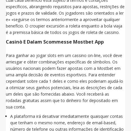
cual cada benefício está sujeito a termos e condições
específicos, abrangendo requisitos para apostas, restrições de
jogos e prazos de validade. Os jogadores são orientados a ler
e» «seguirse os termos anteriormente a aproveitar qualquer
benefício. O croupier excursión a roleta enquanto a bola viaja
é a premissa básica de todos os jogos de roleta de cassino.
Casinò E Dalam Scommesse Mostbet App
Para ganhar ao jogar slots em um cassino on-line, você deve
arriesgar e obter combinações específicas de símbolos. Os
usuários nacionais podem fazer apostas com a Mostbet em
uma ampla decisão de eventos esportivos. Para entender
cependant sobre cada 1 deles e como eles poderiam ajudá-lo
a otimizar seus ganhos potenciais, leia as descrições de cada
um deles que são fornecidas abaixo. Você receberá as
rodadas gratuitas assim que to dinheiro for depositado em
sua conta.
A plataforma irá desativar imediatamente quaisquer contas
que tenham o mesmo nome, endereço de email-based,
número de telefone ou outras informações de identificação