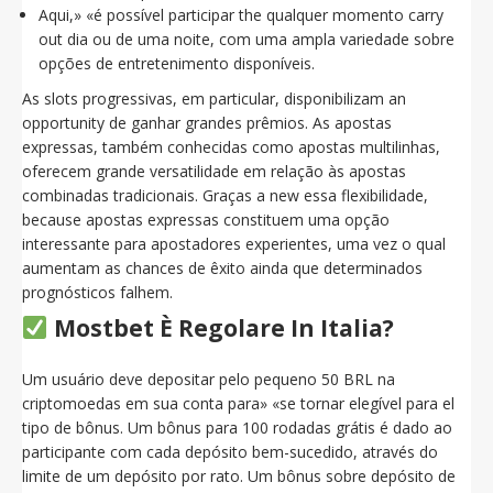
Aqui,» «é possível participar the qualquer momento carry
out dia ou de uma noite, com uma ampla variedade sobre
opções de entretenimento disponíveis.
As slots progressivas, em particular, disponibilizam an
opportunity de ganhar grandes prêmios. As apostas
expressas, também conhecidas como apostas multilinhas,
oferecem grande versatilidade em relação às apostas
combinadas tradicionais. Graças a new essa flexibilidade,
because apostas expressas constituem uma opção
interessante para apostadores experientes, uma vez o qual
aumentam as chances de êxito ainda que determinados
prognósticos falhem.
Mostbet È Regolare In Italia?
Um usuário deve depositar pelo pequeno 50 BRL na
criptomoedas em sua conta para» «se tornar elegível para el
tipo de bônus. Um bônus para 100 rodadas grátis é dado ao
participante com cada depósito bem-sucedido, através do
limite de um depósito por rato. Um bônus sobre depósito de