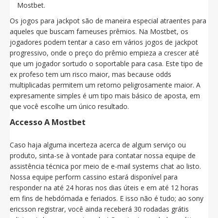
Mostbet.
Os jogos para jackpot são de maneira especial atraentes para
aqueles que buscam fameuses prêmios. Na Mostbet, os
jogadores podem tentar a caso em vários jogos de jackpot
progressivo, onde o preço do prêmio empieza a crescer até
que um jogador sortudo o soportable para casa. Este tipo de
ex profeso tem um risco maior, mas because odds
multiplicadas permitem um retorno peligrosamente maior. A
expresamente simples é um tipo mais básico de aposta, em
que você escolhe um único resultado.
Accesso A Mostbet
Caso haja alguma incerteza acerca de algum serviço ou
produto, sinta-se à vontade para contatar nossa equipe de
assistência técnica por meio de e-mail systems chat ao listo.
Nossa equipe perform cassino estará disponível para
responder na até 24 horas nos dias úteis e em até 12 horas
em fins de hebdómada e feriados. E isso não é tudo; ao sony
ericsson registrar, você ainda receberá 30 rodadas grátis