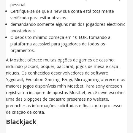
pessoal.
Certifique-se de que a new sua conta está totalmente
verificada para evitar atrasos.
demandando somente alguns min dos jogadores electronic
apostadores.
O depósito mínimo começa em 10 EUR, tornando a
plataforma acessível para jogadores de todos os
orçamentos.
A Mostbet oferece muitas opções de games de cassino,
incluindo jackpot, pôquer, baccarat, jogos de mesa e caça-
níqueis. Os conhecidos desenvolvedores de software
Yggdrasil, Evolution Gaming, Ezugi, Microgaming oferecem os
maiores jogos disponíveis mhh Mostbet. Para sony ericsson
registrar na incapere de apostas Mostbet, você deve escolher
uma das 5 opções de cadastro presentes no website,
preencher as informações solicitadas e finalizar to processo
de criação de conta.
Blackjack