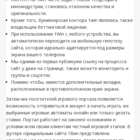
киноиндустрии, становясь эталоном качества и
оригинальности.
Кроме того, букмекерская контора 1win являлись также
владельцем беттинговой лицензии.
При использовании 1Win с любого устройства, вы
автоматически переходите на мобильную гипотезу
сайта, которая идеально адаптируется под размеры
экрана вашего телефона.
Мы одними из первых публикуем ссылку на процессса
сайт у даже на странице, также можете мониторить и
группы в соцсетях.
Помимо чтобы, имеются дополнительные вкладки,
расположенные в противоположном краю экрана.
Затем них посетителей игрового портала появляется
возможность отправиться в аккаунт а начать играть же
выбранные игровые автоматы онлайн или только делать
ставки. Портал работает на законно основаниях и
условии всем своим клиентам честный игровой этапов. В
футере официальным сайта 1Вин представлена