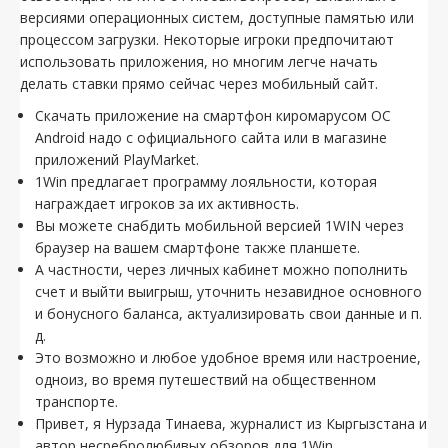
версиями операционных систем, доступные памятью или
процессом загрузки. Некоторые игроки предпочитают
использовать приложения, но многим легче начать
делать ставки прямо сейчас через мобильный сайт.
Скачать приложение на смартфон киромарусом ОС
Android надо с официального сайта или в магазине
приложений PlayMarket.
1Win предлагает программу лояльности, которая
награждает игроков за их активность.
Вы можете снабдить мобильной версией 1WIN через
браузер на вашем смартфоне также планшете.
А частности, через личных кабинет можно пополнить
счет и выйти выигрыш, уточнить незавидное основного
и бонусного баланса, актуализировать свои данные и п.
д.
Это возможно и любое удобное время или настроение,
одноиз, во время путешествий на общественном
транспорте.
Привет, я Нурзада Тинаева, журналист из Кыргызстана и
автор несребролюбивых обзоров для 1Win.