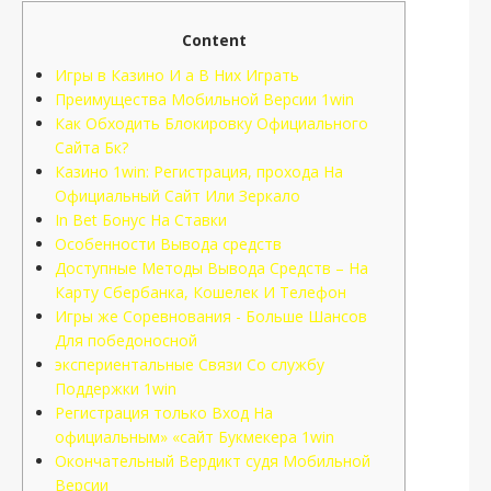
Content
Игры в Казино И а В Них Играть
Преимущества Мобильной Версии 1win
Как Обходить Блокировку Официального
Сайта Бк?
Казино 1win: Регистрация, прохода На
Официальный Сайт Или Зеркало
In Bet Бонус На Ставки
Особенности Вывода средств
Доступные Методы Вывода Средств – На
Карту Сбербанка, Кошелек И Телефон
Игры же Соре͏вновани͏я ͏- Больше͏ Шанс͏ов
Для победоносной
экспериентальные Связи Со службу
Поддержки 1win
Регистрация только Вход На
официальным» «сайт Букмекера 1win
Окончательный Вердикт судя Мобильной
Версии