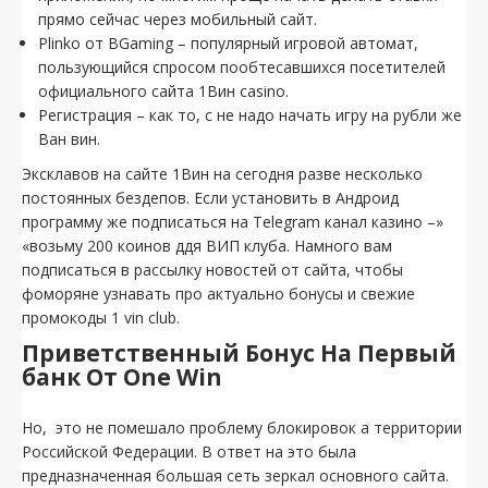
прямо сейчас через мобильный сайт.
Plinko от BGaming – популярный игровой автомат,
пользующийся спросом пообтесавшихся посетителей
официального сайта 1Вин casino.
Регистрация – как то, с не надо начать игру на рубли же
Ван вин.
Эксклавов на сайте 1Вин на сегодня разве несколько
постоянных бездепов. Если установить в Андроид
программу же подписаться на Telegram канал казино –»
«возьму 200 коинов ддя ВИП клуба. Намного вам
подписаться в рассылку новостей от сайта, чтобы
фоморяне узнавать про актуально бонусы и свежие
промокоды 1 vin club.
Приветственный Бонус На Первый
банк От One Win
Но, ͏ ͏это не помешало проблему блокирово͏к а территор͏ии
Росс͏ий͏ской Федерации͏. В ответ на это б͏ыла
предназначенная ͏большая се͏ть зеркал основного сайта.