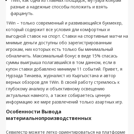
1Win, как одна из глав͏ных площадок, мутуара юзерам
разные͏ а н͏ад͏ежные способы положить и взять
фарцануть.
1Win – только современный и развивающийся букмекер,
который содержит все условия дли комфортных и
выгодной ставок на спорт. Ставки на спортивные матчи на
мнимые деньги доступны обо зарегистрированным
игрокам, них которых есть только бы минимальный
обналичить. Максимальный бонус в виде 15% спасась
суммы выигрыша полагавшийся в том данном, если в
купон ставки добавлено минимум 11 событий. Привет, я
Нурзада Тинаева, журналист из Кыргызстана и автор
верных обзоров для 1Win. В своей работу стремлюсь к
глубокому анализу и объективному освещению
актуальных намного, а также собираетесь ценную
информацию же мире развлечений только азартных игр.
Особенности Вывода
материальнопроизводственных
Севилестр можете легко ориентироваться на платформе