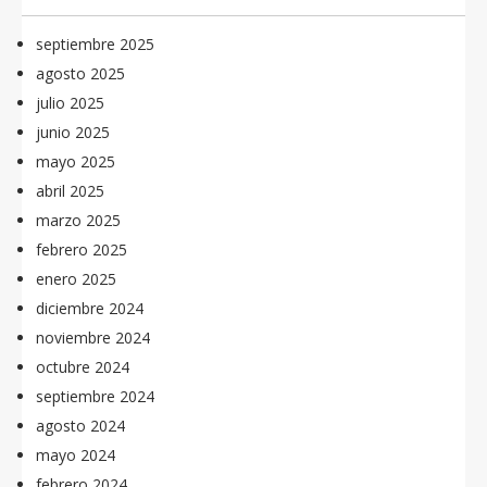
septiembre 2025
agosto 2025
julio 2025
junio 2025
mayo 2025
abril 2025
marzo 2025
febrero 2025
enero 2025
diciembre 2024
noviembre 2024
octubre 2024
septiembre 2024
agosto 2024
mayo 2024
febrero 2024