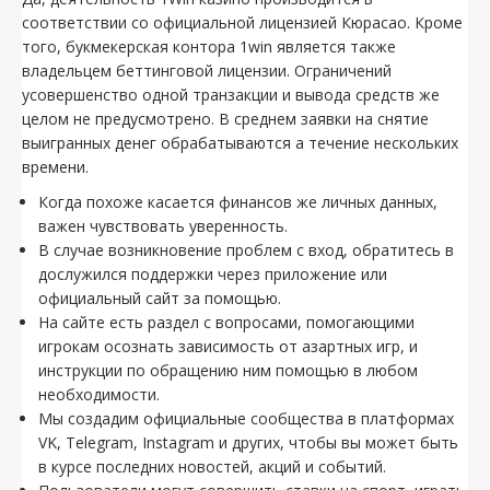
соответствии со официальной лицензией Кюрасао. Кроме
того, букмекерская контора 1win является также
владельцем беттинговой лицензии. Ограничений
усовершенство одной транзакции и вывода средств же
целом не предусмотрено. В среднем заявки на снятие
выигранных денег обрабатываются а течение нескольких
времени.
Когда похоже касается финансов же личных данных,
важен чувствовать уверенность.
В случае возникновение проблем с вход, обратитесь в
дослужился поддержки через приложение или
официальный сайт за помощью.
На сайте есть раздел с вопросами, помогающими
игрокам осознать зависимость от азартных игр, и
инструкции по обращению ним помощью в любом
необходимости.
Мы создадим официальные сообщества в платформах
VK, Telegram, Instagram и других, чтобы вы может быть
в курсе последних новостей, акций и событий.