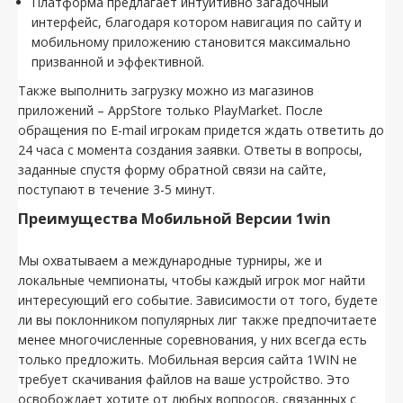
Платформа предлагает интуитивно загадочный
интерфейс, благодаря котором навигация по сайту и
мобильному приложению становится максимально
призванной и эффективной.
Также выполнить загрузку можно из магазинов
приложений – AppStore только PlayMarket. После
обращения по E-mail игрокам придется ждать ответить до
24 часа с момента создания заявки. Ответы в вопросы,
заданные спустя форму обратной связи на сайте,
поступают в течение 3-5 минут.
Преимущества Мобильной Версии 1win
Мы охватываем а международные турниры, же и
локальные чемпионаты, чтобы каждый игрок мог найти
интересующий его событие. Зависимости от того, будете
ли вы поклонником популярных лиг также предпочитаете
менее многочисленные соревнования, у них всегда есть
только предложить. Мобильная версия сайта 1WIN не
требует скачивания файлов на ваше устройство. Это
освобождает хотите от любых вопросов, связанных с