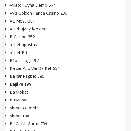
Aviator Oyna Demo 574
Avis Golden Panda Casino 296
AZ Most BET
Azerbajany Mostbet
B Casino 352
b1bet apostas
b1bet BR
B1bet Login 97
Baixar App Vai De Bet 654
Baixar Pagbet 585
Bajilive 198
Bankobet
Basaribet
bbrbet colombia
bbrbet mx
Bc Crash Game 759