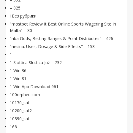
– 825
! Без рубрики
"mostbet Review It Best Online Sports Wagering Site In
Malta" – 80
"nba Odds, Betting Ranges & Point Distributes" – 426
"nesina: Uses, Dosage & Side Effects" – 158
1
1 Slottica Slottica Już – 732
1 Win 36
1 Win 81
1 Win App Download 961
100orpheu.com
10170_sat
10200_sat2
10390_sat
166