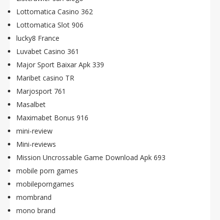
Lottomatica Casino 362
Lottomatica Slot 906
lucky8 France
Luvabet Casino 361
Major Sport Baixar Apk 339
Maribet casino TR
Marjosport 761
Masalbet
Maximabet Bonus 916
mini-review
Mini-reviews
Mission Uncrossable Game Download Apk 693
mobile porn games
mobileporngames
mombrand
mono brand