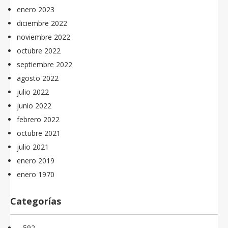
enero 2023
diciembre 2022
noviembre 2022
octubre 2022
septiembre 2022
agosto 2022
julio 2022
junio 2022
febrero 2022
octubre 2021
julio 2021
enero 2019
enero 1970
Categorías
– 592