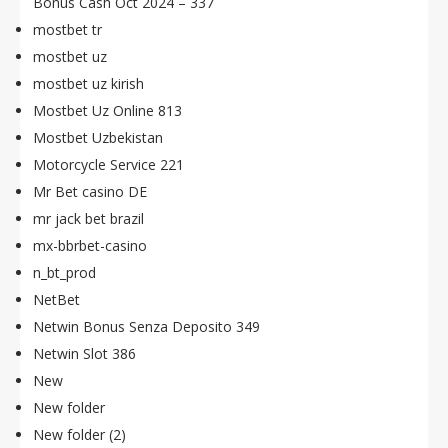
Bonus Cash Oct 2024 – 337
mostbet tr
mostbet uz
mostbet uz kirish
Mostbet Uz Online 813
Mostbet Uzbekistan
Motorcycle Service 221
Mr Bet casino DE
mr jack bet brazil
mx-bbrbet-casino
n_bt_prod
NetBet
Netwin Bonus Senza Deposito 349
Netwin Slot 386
New
New folder
New folder (2)