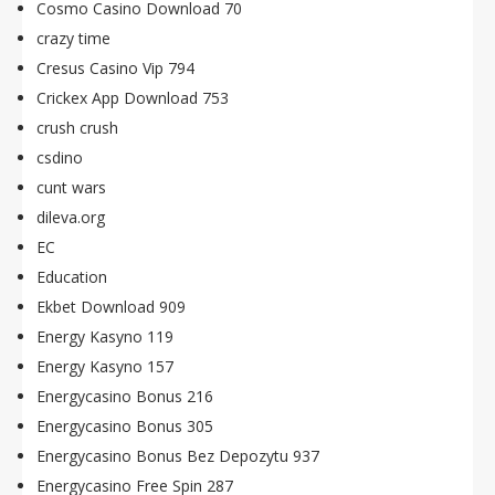
Cosmo Casino Download 70
crazy time
Cresus Casino Vip 794
Crickex App Download 753
crush crush
csdino
cunt wars
dileva.org
EC
Education
Ekbet Download 909
Energy Kasyno 119
Energy Kasyno 157
Energycasino Bonus 216
Energycasino Bonus 305
Energycasino Bonus Bez Depozytu 937
Energycasino Free Spin 287