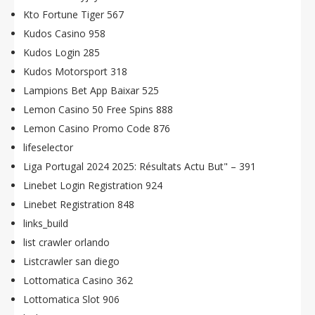
Kto Fortune Tiger 567
Kudos Casino 958
Kudos Login 285
Kudos Motorsport 318
Lampions Bet App Baixar 525
Lemon Casino 50 Free Spins 888
Lemon Casino Promo Code 876
lifeselector
Liga Portugal 2024 2025: Résultats Actu But" – 391
Linebet Login Registration 924
Linebet Registration 848
links_build
list crawler orlando
Listcrawler san diego
Lottomatica Casino 362
Lottomatica Slot 906