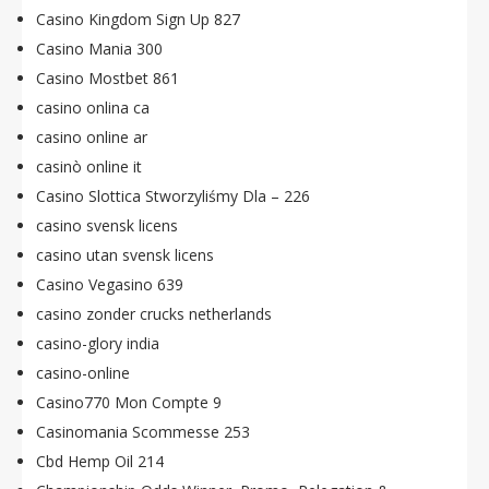
Casino Kingdom Sign Up 827
Casino Mania 300
Casino Mostbet 861
casino onlina ca
casino online ar
casinò online it
Casino Slottica Stworzyliśmy Dla – 226
casino svensk licens
casino utan svensk licens
Casino Vegasino 639
casino zonder crucks netherlands
casino-glory india
casino-online
Casino770 Mon Compte 9
Casinomania Scommesse 253
Cbd Hemp Oil 214