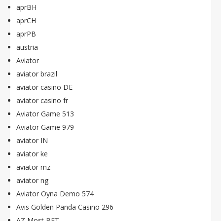
aprBH
aprCH
aprPB
austria
Aviator
aviator brazil
aviator casino DE
aviator casino fr
Aviator Game 513
Aviator Game 979
aviator IN
aviator ke
aviator mz
aviator ng
Aviator Oyna Demo 574
Avis Golden Panda Casino 296
AZ Most BET