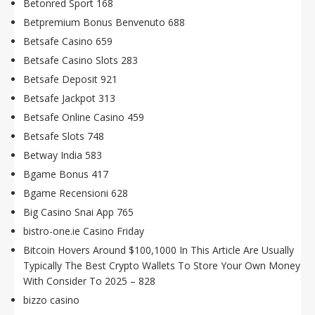
Betonred Sport 168
Betpremium Bonus Benvenuto 688
Betsafe Casino 659
Betsafe Casino Slots 283
Betsafe Deposit 921
Betsafe Jackpot 313
Betsafe Online Casino 459
Betsafe Slots 748
Betway India 583
Bgame Bonus 417
Bgame Recensioni 628
Big Casino Snai App 765
bistro-one.ie Casino Friday
Bitcoin Hovers Around $100,1000 In This Article Are Usually
Typically The Best Crypto Wallets To Store Your Own Money
With Consider To 2025 – 828
bizzo casino