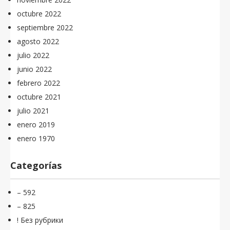
octubre 2022
septiembre 2022
agosto 2022
julio 2022
junio 2022
febrero 2022
octubre 2021
julio 2021
enero 2019
enero 1970
Categorías
– 592
– 825
! Без рубрики