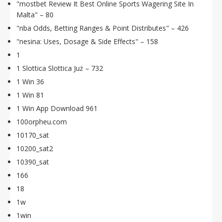
"mostbet Review It Best Online Sports Wagering Site In
Malta" – 80
"nba Odds, Betting Ranges & Point Distributes" – 426
"nesina: Uses, Dosage & Side Effects" – 158
1
1 Slottica Slottica Już – 732
1 Win 36
1 Win 81
1 Win App Download 961
100orpheu.com
10170_sat
10200_sat2
10390_sat
166
18
1w
1win