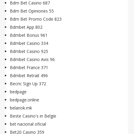
Bdm Bet Casino 687
Bdm Bet Opiniones 55
Bdm Bet Promo Code 823
Bdmbet App 802
Bdmbet Bonus 961
Bdmbet Casino 334
Bdmbet Casino 925
Bdmbet Casino Avis 96
Bdmbet France 371
Bdmbet Retrait 496
Becric Sign Up 372
bedpage
bedpage.online
belanok.mk
Beste Casino's in Belgie
bet nacional oficial
Bet20 Casino 359