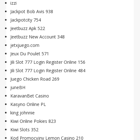
izzi
Jackpot Bob Avis 938
Jackpotcity 754
Jeetbuzz Apk 522
Jeetbuzz New Account 348
jetxjuego.com
Jeux Du Poulet 571
Jili Slot 777 Login Register Online 156
Jili Slot 777 Login Register Online 484
Juego Chicken Road 269
juneBH
KaravanBet Casino
Kasyno Online PL
king johnnie
Kiwi Online Pokies 823
Kiwi Slots 352
Kod Promocyjny Lemon Casino 210