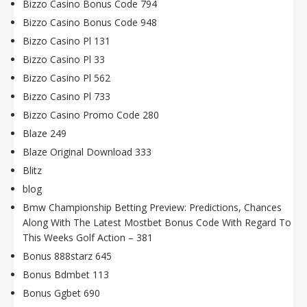
Bizzo Casino Bonus Code 794
Bizzo Casino Bonus Code 948
Bizzo Casino Pl 131
Bizzo Casino Pl 33
Bizzo Casino Pl 562
Bizzo Casino Pl 733
Bizzo Casino Promo Code 280
Blaze 249
Blaze Original Download 333
Blitz
blog
Bmw Championship Betting Preview: Predictions, Chances
Along With The Latest Mostbet Bonus Code With Regard To
This Weeks Golf Action – 381
Bonus 888starz 645
Bonus Bdmbet 113
Bonus Ggbet 690