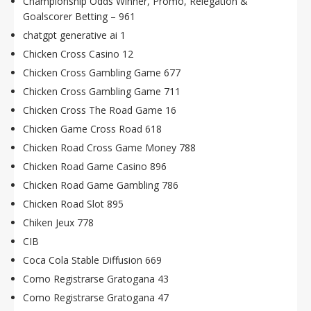
Championship Odds Winner, Promo, Relegation &
Goalscorer Betting – 961
chatgpt generative ai 1
Chicken Cross Casino 12
Chicken Cross Gambling Game 677
Chicken Cross Gambling Game 711
Chicken Cross The Road Game 16
Chicken Game Cross Road 618
Chicken Road Cross Game Money 788
Chicken Road Game Casino 896
Chicken Road Game Gambling 786
Chicken Road Slot 895
Chiken Jeux 778
CIB
Coca Cola Stable Diffusion 669
Como Registrarse Gratogana 43
Como Registrarse Gratogana 47