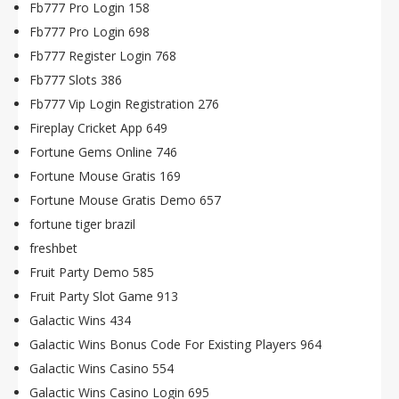
Fb777 Pro Login 158
Fb777 Pro Login 698
Fb777 Register Login 768
Fb777 Slots 386
Fb777 Vip Login Registration 276
Fireplay Cricket App 649
Fortune Gems Online 746
Fortune Mouse Gratis 169
Fortune Mouse Gratis Demo 657
fortune tiger brazil
freshbet
Fruit Party Demo 585
Fruit Party Slot Game 913
Galactic Wins 434
Galactic Wins Bonus Code For Existing Players 964
Galactic Wins Casino 554
Galactic Wins Casino Login 695