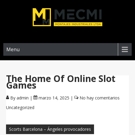
Menu
The Home Of Online Slot
Games
By admin
|
marzo 14, 2025
|
No hay comentarios
Uncategorized
Navegación
de
Scorts Barcelona – Ángeles provocadores
entradas