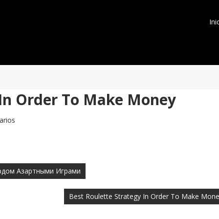
Ini
 In Order To Make Money
arios
ардом Азартными Играми
Best Roulette Strategy In Order To Make Mon