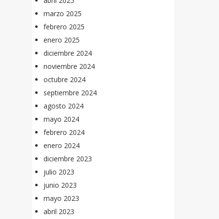
abril 2025
marzo 2025
febrero 2025
enero 2025
diciembre 2024
noviembre 2024
octubre 2024
septiembre 2024
agosto 2024
mayo 2024
febrero 2024
enero 2024
diciembre 2023
julio 2023
junio 2023
mayo 2023
abril 2023