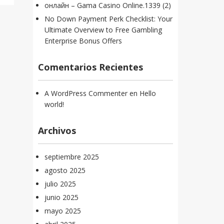
онлайн – Gama Casino Online.1339 (2)
No Down Payment Perk Checklist: Your
Ultimate Overview to Free Gambling
Enterprise Bonus Offers
Comentarios Recientes
A WordPress Commenter
en
Hello
world!
Archivos
septiembre 2025
agosto 2025
julio 2025
junio 2025
mayo 2025