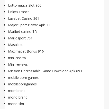
Lottomatica Slot 906
lucky8 France
Luvabet Casino 361
Major Sport Baixar Apk 339
Maribet casino TR
Marjosport 761
Masalbet
Maximabet Bonus 916
mini-review
Mini-reviews
Mission Uncrossable Game Download Apk 693
mobile porn games
mobileporngames
mombrand
mono brand
mono slot