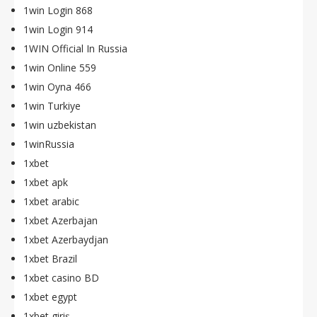
1win Login 868
1win Login 914
1WIN Official In Russia
1win Online 559
1win Oyna 466
1win Turkiye
1win uzbekistan
1winRussia
1xbet
1xbet apk
1xbet arabic
1xbet Azerbajan
1xbet Azerbaydjan
1xbet Brazil
1xbet casino BD
1xbet egypt
1xbet giriş