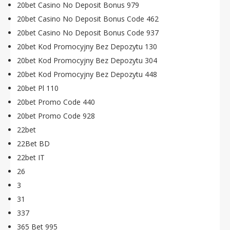
20bet Casino No Deposit Bonus 979
20bet Casino No Deposit Bonus Code 462
20bet Casino No Deposit Bonus Code 937
20bet Kod Promocyjny Bez Depozytu 130
20bet Kod Promocyjny Bez Depozytu 304
20bet Kod Promocyjny Bez Depozytu 448
20bet Pl 110
20bet Promo Code 440
20bet Promo Code 928
22bet
22Bet BD
22bet IT
26
3
31
337
365 Bet 995