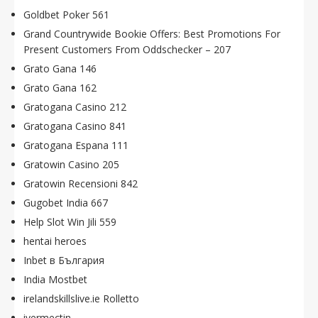
Goldbet Poker 561
Grand Countrywide Bookie Offers: Best Promotions For
Present Customers From Oddschecker – 207
Grato Gana 146
Grato Gana 162
Gratogana Casino 212
Gratogana Casino 841
Gratogana Espana 111
Gratowin Casino 205
Gratowin Recensioni 842
Gugobet India 667
Help Slot Win Jili 559
hentai heroes
Inbet в България
India Mostbet
irelandskillslive.ie Rolletto
ivermectin