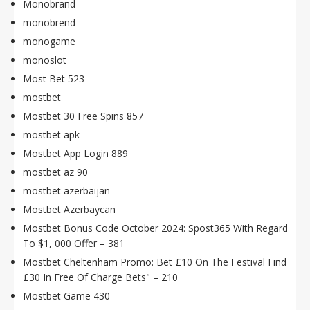
Monobrand
monobrend
monogame
monoslot
Most Bet 523
mostbet
Mostbet 30 Free Spins 857
mostbet apk
Mostbet App Login 889
mostbet az 90
mostbet azerbaijan
Mostbet Azerbaycan
Mostbet Bonus Code October 2024: Spost365 With Regard
To $1, 000 Offer – 381
Mostbet Cheltenham Promo: Bet £10 On The Festival Find
£30 In Free Of Charge Bets" – 210
Mostbet Game 430