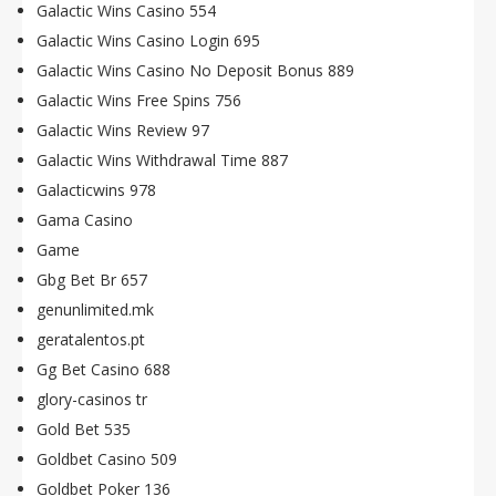
Galactic Wins Casino 554
Galactic Wins Casino Login 695
Galactic Wins Casino No Deposit Bonus 889
Galactic Wins Free Spins 756
Galactic Wins Review 97
Galactic Wins Withdrawal Time 887
Galacticwins 978
Gama Casino
Game
Gbg Bet Br 657
genunlimited.mk
geratalentos.pt
Gg Bet Casino 688
glory-casinos tr
Gold Bet 535
Goldbet Casino 509
Goldbet Poker 136