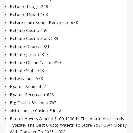
Betonred Login 218
Betonred Sport 168
Betpremium Bonus Benvenuto 688
Betsafe Casino 659
Betsafe Casino Slots 283
Betsafe Deposit 921
Betsafe Jackpot 313
Betsafe Online Casino 459
Betsafe Slots 748
Betway India 583
Bgame Bonus 417
Bgame Recensioni 628
Big Casino Snai App 765
bistro-one.ie Casino Friday
Bitcoin Hovers Around $100,1000 In This Article Are Usually
Typically The Best Crypto Wallets To Store Your Own Money
With Consider To 2025 – 828