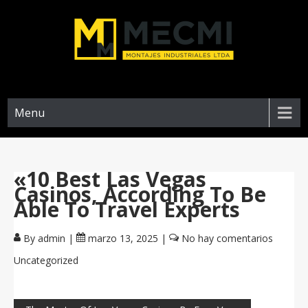
Menu
«10 Best Las Vegas
Casinos, According To Be
Able To Travel Experts
By admin
|
marzo 13, 2025
|
No hay comentarios
Uncategorized
Navegación
de