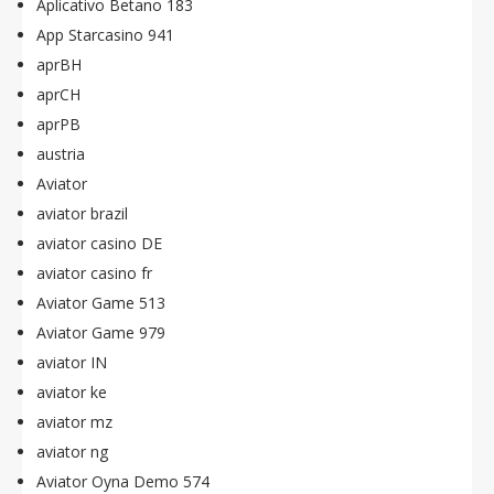
Aplicativo Betano 183
App Starcasino 941
aprBH
aprCH
aprPB
austria
Aviator
aviator brazil
aviator casino DE
aviator casino fr
Aviator Game 513
Aviator Game 979
aviator IN
aviator ke
aviator mz
aviator ng
Aviator Oyna Demo 574