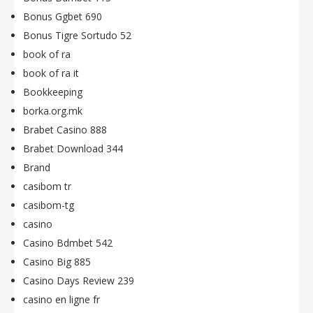
Bonus Ggbet 690
Bonus Tigre Sortudo 52
book of ra
book of ra it
Bookkeeping
borka.org.mk
Brabet Casino 888
Brabet Download 344
Brand
casibom tr
casibom-tg
casino
Casino Bdmbet 542
Casino Big 885
Casino Days Review 239
casino en ligne fr