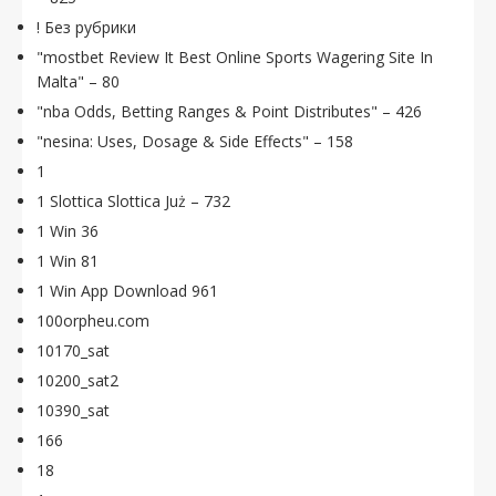
! Без рубрики
"mostbet Review It Best Online Sports Wagering Site In
Malta" – 80
"nba Odds, Betting Ranges & Point Distributes" – 426
"nesina: Uses, Dosage & Side Effects" – 158
1
1 Slottica Slottica Już – 732
1 Win 36
1 Win 81
1 Win App Download 961
100orpheu.com
10170_sat
10200_sat2
10390_sat
166
18