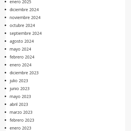
enero 2025
diciembre 2024
noviembre 2024
octubre 2024
septiembre 2024
agosto 2024
mayo 2024
febrero 2024
enero 2024
diciembre 2023
julio 2023
junio 2023
mayo 2023
abril 2023
marzo 2023
febrero 2023
enero 2023