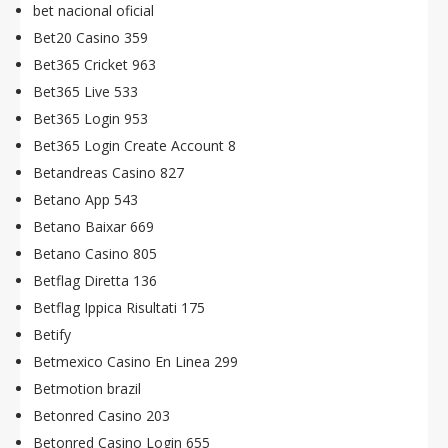
bet nacional oficial
Bet20 Casino 359
Bet365 Cricket 963
Bet365 Live 533
Bet365 Login 953
Bet365 Login Create Account 8
Betandreas Casino 827
Betano App 543
Betano Baixar 669
Betano Casino 805
Betflag Diretta 136
Betflag Ippica Risultati 175
Betify
Betmexico Casino En Linea 299
Betmotion brazil
Betonred Casino 203
Betonred Casino Login 655