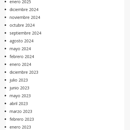
enero 2025
diciembre 2024
noviembre 2024
octubre 2024
septiembre 2024
agosto 2024
mayo 2024
febrero 2024
enero 2024
diciembre 2023
julio 2023
junio 2023
mayo 2023
abril 2023
marzo 2023
febrero 2023
enero 2023