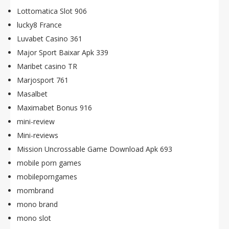
Lottomatica Slot 906
lucky8 France
Luvabet Casino 361
Major Sport Baixar Apk 339
Maribet casino TR
Marjosport 761
Masalbet
Maximabet Bonus 916
mini-review
Mini-reviews
Mission Uncrossable Game Download Apk 693
mobile porn games
mobileporngames
mombrand
mono brand
mono slot