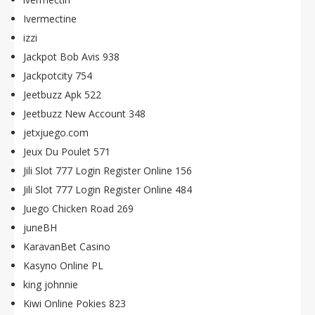
Ivermectine
izzi
Jackpot Bob Avis 938
Jackpotcity 754
Jeetbuzz Apk 522
Jeetbuzz New Account 348
jetxjuego.com
Jeux Du Poulet 571
Jili Slot 777 Login Register Online 156
Jili Slot 777 Login Register Online 484
Juego Chicken Road 269
juneBH
KaravanBet Casino
Kasyno Online PL
king johnnie
Kiwi Online Pokies 823