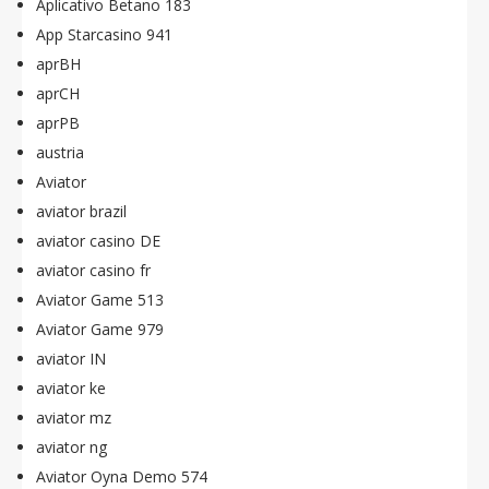
Aplicativo Betano 183
App Starcasino 941
aprBH
aprCH
aprPB
austria
Aviator
aviator brazil
aviator casino DE
aviator casino fr
Aviator Game 513
Aviator Game 979
aviator IN
aviator ke
aviator mz
aviator ng
Aviator Oyna Demo 574