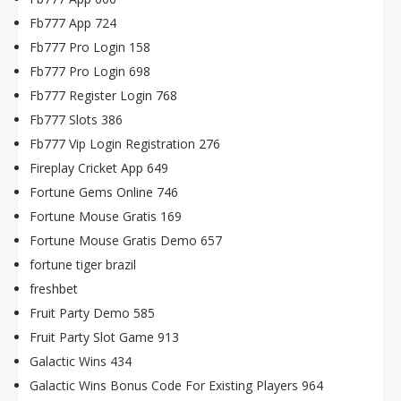
Fb777 App 724
Fb777 Pro Login 158
Fb777 Pro Login 698
Fb777 Register Login 768
Fb777 Slots 386
Fb777 Vip Login Registration 276
Fireplay Cricket App 649
Fortune Gems Online 746
Fortune Mouse Gratis 169
Fortune Mouse Gratis Demo 657
fortune tiger brazil
freshbet
Fruit Party Demo 585
Fruit Party Slot Game 913
Galactic Wins 434
Galactic Wins Bonus Code For Existing Players 964