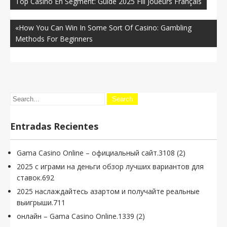
Top Casino En Segment: Guide 2025 Fill Joueurs Français
entradas
«How You Can Win In Some Sort Of Casino: Gambling
Methods For Beginners
Entradas Recientes
Gama Casino Online – официальный сайт.3108 (2)
2025 с играми на деньги обзор лучших вариантов для
ставок.692
2025 наслаждайтесь азартом и получайте реальные
выигрыши.711
онлайн – Gama Casino Online.1339 (2)