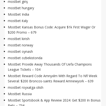
mostbet giriş
mostbet hungary
Mostbet India
mostbet italy
Mostbet Kansas Bonus Code: Acquire $1k First Wager Or
$200 Promo – 679
mostbet kirish
mostbet norway
mostbet oynash
mostbet ozbekistonda
Mostbet Provide Away Thousands Of Uefa Champions
League Tickets – 104
Mostbet Reward Code Amnyxlm With Regard To Nfl Week
Several: $200 Broncos-saints Reward Amnewyork – 639
mostbet royxatga olish
Mostbet Russia
Mostbet Sportsbook & App Review 2024: Get $200 In Bonus
Bets – 734