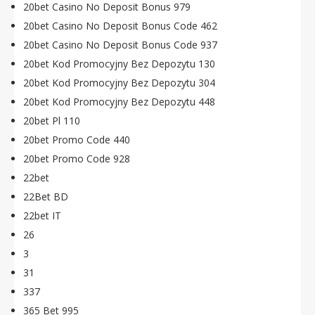
20bet Casino No Deposit Bonus 979
20bet Casino No Deposit Bonus Code 462
20bet Casino No Deposit Bonus Code 937
20bet Kod Promocyjny Bez Depozytu 130
20bet Kod Promocyjny Bez Depozytu 304
20bet Kod Promocyjny Bez Depozytu 448
20bet Pl 110
20bet Promo Code 440
20bet Promo Code 928
22bet
22Bet BD
22bet IT
26
3
31
337
365 Bet 995