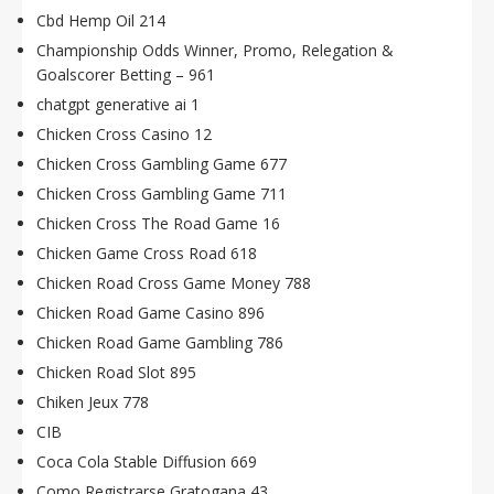
Cbd Hemp Oil 214
Championship Odds Winner, Promo, Relegation &
Goalscorer Betting – 961
chatgpt generative ai 1
Chicken Cross Casino 12
Chicken Cross Gambling Game 677
Chicken Cross Gambling Game 711
Chicken Cross The Road Game 16
Chicken Game Cross Road 618
Chicken Road Cross Game Money 788
Chicken Road Game Casino 896
Chicken Road Game Gambling 786
Chicken Road Slot 895
Chiken Jeux 778
CIB
Coca Cola Stable Diffusion 669
Como Registrarse Gratogana 43