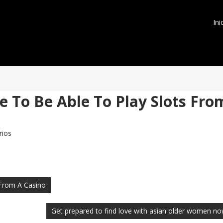
Ini
e To Be Able To Play Slots Fro
rios
 From A Casino
Get prepared to find love with asian older women n