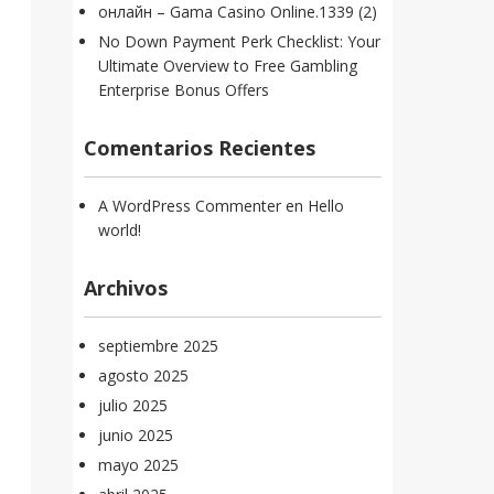
онлайн – Gama Casino Online.1339 (2)
No Down Payment Perk Checklist: Your
Ultimate Overview to Free Gambling
Enterprise Bonus Offers
Comentarios Recientes
A WordPress Commenter
en
Hello
world!
Archivos
septiembre 2025
agosto 2025
julio 2025
junio 2025
mayo 2025