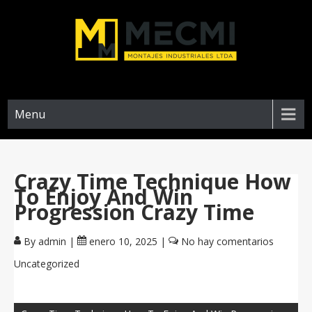
Menu
Crazy Time Technique How
To Enjoy And Win
Progression Crazy Time
By admin
|
enero 10, 2025
|
No hay comentarios
Uncategorized
Navegación
de