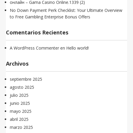
онлайн – Gama Casino Online.1339 (2)
No Down Payment Perk Checklist: Your Ultimate Overview
to Free Gambling Enterprise Bonus Offers
Comentarios Recientes
A WordPress Commenter
en
Hello world!
Archivos
septiembre 2025
agosto 2025
julio 2025
junio 2025
mayo 2025
abril 2025
marzo 2025