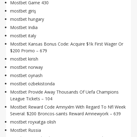
Mostbet Game 430
mostbet giriş
mostbet hungary
Mostbet India
mostbet italy
Mostbet Kansas Bonus Code: Acquire $1k First Wager Or
$200 Promo – 679
mostbet kirish
mostbet norway
mostbet oynash
mostbet ozbekistonda
Mostbet Provide Away Thousands Of Uefa Champions
League Tickets – 104
Mostbet Reward Code Amnyxlm With Regard To Nfl Week
Several: $200 Broncos-saints Reward Amnewyork – 639
mostbet royxatga olish
Mostbet Russia