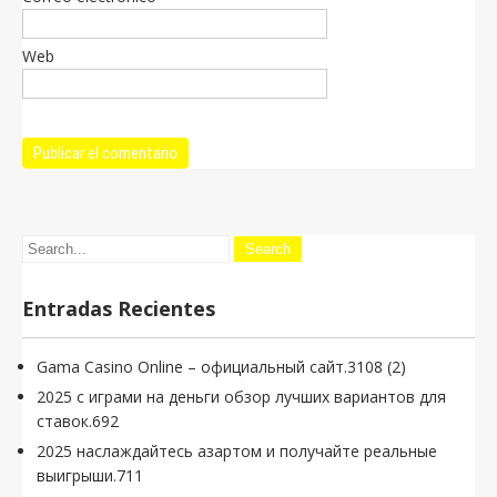
Web
Entradas Recientes
Gama Casino Online – официальный сайт.3108 (2)
2025 с играми на деньги обзор лучших вариантов для
ставок.692
2025 наслаждайтесь азартом и получайте реальные
выигрыши.711