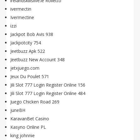
irelandskillslive.ie Rolletto
ivermectin
Ivermectine
izzi
Jackpot Bob Avis 938
Jackpotcity 754
Jeetbuzz Apk 522
Jeetbuzz New Account 348
jetxjuego.com
Jeux Du Poulet 571
Jili Slot 777 Login Register Online 156
Jili Slot 777 Login Register Online 484
Juego Chicken Road 269
juneBH
KaravanBet Casino
Kasyno Online PL
king johnnie