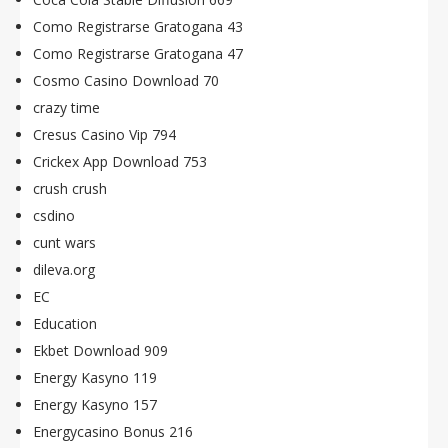
Como Registrarse Gratogana 43
Como Registrarse Gratogana 47
Cosmo Casino Download 70
crazy time
Cresus Casino Vip 794
Crickex App Download 753
crush crush
csdino
cunt wars
dileva.org
EC
Education
Ekbet Download 909
Energy Kasyno 119
Energy Kasyno 157
Energycasino Bonus 216