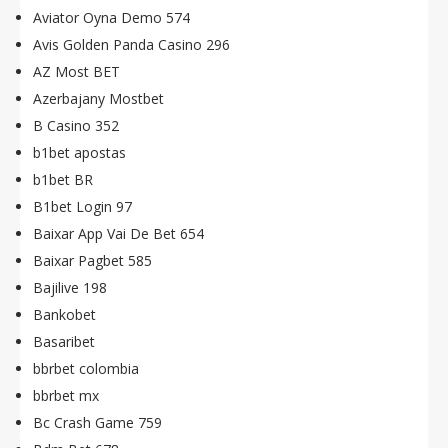
Aviator Oyna Demo 574
Avis Golden Panda Casino 296
AZ Most BET
Azerbajany Mostbet
B Casino 352
b1bet apostas
b1bet BR
B1bet Login 97
Baixar App Vai De Bet 654
Baixar Pagbet 585
Bajilive 198
Bankobet
Basaribet
bbrbet colombia
bbrbet mx
Bc Crash Game 759