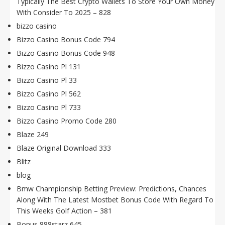
Typically The Best Crypto Wallets To Store Your Own Money
With Consider To 2025 – 828
bizzo casino
Bizzo Casino Bonus Code 794
Bizzo Casino Bonus Code 948
Bizzo Casino Pl 131
Bizzo Casino Pl 33
Bizzo Casino Pl 562
Bizzo Casino Pl 733
Bizzo Casino Promo Code 280
Blaze 249
Blaze Original Download 333
Blitz
blog
Bmw Championship Betting Preview: Predictions, Chances
Along With The Latest Mostbet Bonus Code With Regard To
This Weeks Golf Action – 381
Bonus 888starz 645