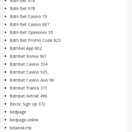
Bdm Bet 678
Bdm Bet 978
Bdm Bet Casino 19
Bdm Bet Casino 687
Bdm Bet Opiniones 55
Bdm Bet Promo Code 823
Bdmbet App 802
Bdmbet Bonus 961
Bdmbet Casino 334
Bdmbet Casino 925
Bdmbet Casino Avis 96
Bdmbet France 371
Bdmbet Retrait 496
Becric Sign Up 372
bedpage
bedpage.online
belanok.mk