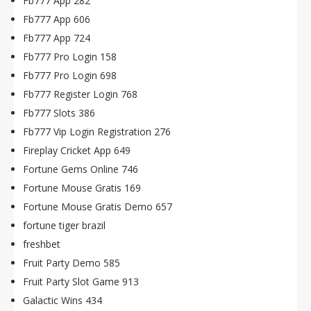
Fb777 App 282
Fb777 App 606
Fb777 App 724
Fb777 Pro Login 158
Fb777 Pro Login 698
Fb777 Register Login 768
Fb777 Slots 386
Fb777 Vip Login Registration 276
Fireplay Cricket App 649
Fortune Gems Online 746
Fortune Mouse Gratis 169
Fortune Mouse Gratis Demo 657
fortune tiger brazil
freshbet
Fruit Party Demo 585
Fruit Party Slot Game 913
Galactic Wins 434