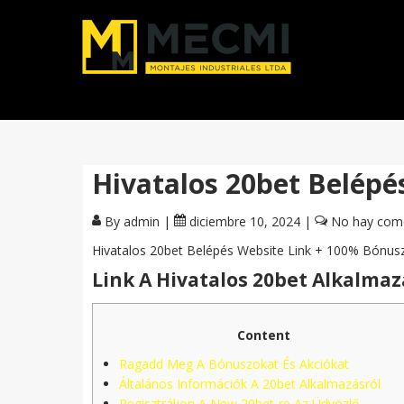
Hivatalos 20bet Belépé
By admin
|
diciembre 10, 2024
|
No hay com
Hivatalos 20bet Belépés Website Link + 100% Bónus
Link A Hivatalos 20bet Alkalmaz
Content
Ragadd Meg A Bónuszokat És Akciókat
Általános Információk A 20bet Alkalmazásról
Regisztráljon A New 20bet-re Az Üdvözlő