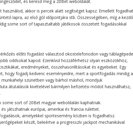
öngésződet, és keresd meg a 20Bet weboldalát.
 használod, akkor is percek alatt segítséget kapsz. Emellett fogadha
üntető lapra, az első gól időpontjára stb. Összességében, míg a kezd
ig some sort of tapasztaltabb játékosok összetett fogadásokkal
mérkőzés előtti fogadást választod okostelefonodon vagy táblagéped
gjobb oddsokat kapod. Ezenkívül hozzáférhetsz olyan eszközökhöz,
tatisztikákat, eredményeket, összehasonlításokat és egyebeket. Egy
et, hogy fogadj kedvenc eseményeidre, mert a sportfogadás mindig 
a munkahelyi szünetben vagy bárhol máshol, mondjuk
uta átutalások kivételével bármilyen befizetési módot használhatsz,
.
ók some sort of 20Bet magyar weboldalán kaphatnak.
és játszhatnak európai, amerikai és francia rulettet.
ő fogadások, amelyekkel sportesemény közben is fogadhatsz.
yerőgépeket készít, beleértve a progresszív jackpot mechanikával