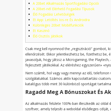
A 20bet Alkalmazás Sportfogadási Opciói
A 20bet-nél Elérhető Fogadási Típusok
Élő Fogadási Lehetőségek
Et App: Letöltés Ios-re És Androidra
Különleges 20bet Mobilfunkciók
Et Kaszinó
Élő Osztós Játékok
Csak meg kell nyomnod the „regisztráció” gombot, ki k
ellenőrzését. Ekkor jelentkezhetsz be, fizethetsz be
javasoljuk, hogy játssz a Microgaming, the Playtech,
fejlesztett játékokkal. Az eléréshez egyszerűen» «n
Nem számít, hol vagy vagy mennyi az idő, telefonon 
szolgálatukkal. Számos aktív kapcsolattartási csator
katalógus több mint 30 különböző sportágat tartalma
Ragadd Meg A Bónuszokat És Ak
Az alkalmazás felülete 100%-ban illeszkedik az oldal 
szoftver, amely teljesíti a weboldal elsődleges célját