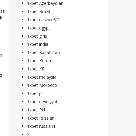
1xbet Azerbaydjan
tsz
1xbet Brazil
ők
1xbet casino BD
1xbet egypt
1xbet giriş
1xbet india
1xbet Kazahstan
en
1xbet Korea
1xbet KR
az
1xbet malaysia
1xbet Morocco
1xbet pt
1xbet qeydiyyat
1xbet RU
1xbet Russian
1xbet russian1
2