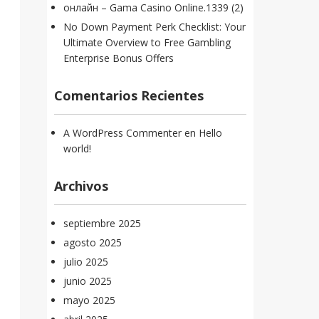
онлайн – Gama Casino Online.1339 (2)
No Down Payment Perk Checklist: Your
Ultimate Overview to Free Gambling
Enterprise Bonus Offers
Comentarios Recientes
A WordPress Commenter
en
Hello
world!
Archivos
septiembre 2025
agosto 2025
julio 2025
junio 2025
mayo 2025