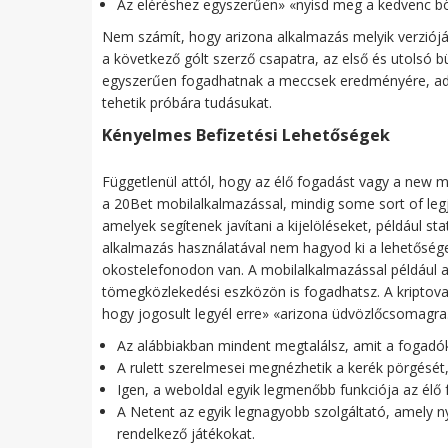
Az eléréshez egyszerűen» «nyisd meg a kedvenc b
Nem számít, hogy arizona alkalmazás melyik verzióját
a következő gólt szerző csapatra, az első és utolsó b
egyszerűen fogadhatnak a meccsek eredményére, add
tehetik próbára tudásukat.
Kényelmes Befizetési Lehetőségek
Függetlenül attól, hogy az élő fogadást vagy a new 
a 20Bet mobilalkalmazással, mindig some sort of le
amelyek segítenek javítani a kijelöléseket, például s
alkalmazás használatával nem hagyod ki a lehetőség
okostelefonodon van. A mobilalkalmazással például 
tömegközlekedési eszközön is fogadhatsz. A kriptoval
hogy jogosult legyél erre» «arizona üdvözlőcsomagra
Az alábbiakban mindent megtalálsz, amit a fogad
A rulett szerelmesei megnézhetik a kerék pörgését, 
Igen, a weboldal egyik legmenőbb funkciója az él
A Netent az egyik legnagyobb szolgáltató, amely n
rendelkező játékokat.