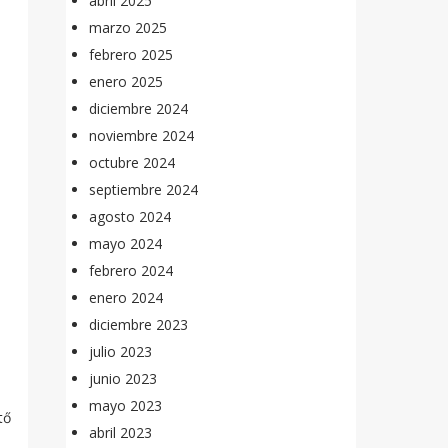
abril 2025
marzo 2025
febrero 2025
enero 2025
diciembre 2024
noviembre 2024
octubre 2024
septiembre 2024
agosto 2024
mayo 2024
febrero 2024
enero 2024
diciembre 2023
julio 2023
junio 2023
mayo 2023
tő
abril 2023