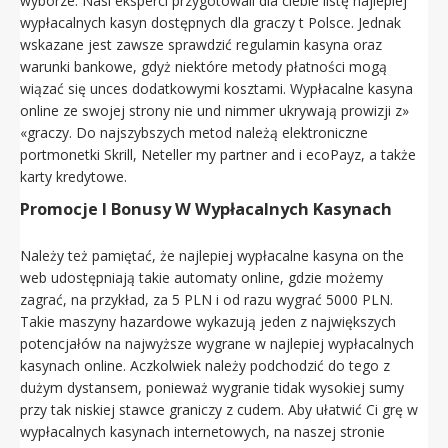
wyborze. Nasi eksperci przygotowali dla ciebie listę najlepiej
wypłacalnych kasyn dostępnych dla graczy t Polsce. Jednak
wskazane jest zawsze sprawdzić regulamin kasyna oraz
warunki bankowe, gdyż niektóre metody płatności mogą
wiązać się unces dodatkowymi kosztami. Wypłacalne kasyna
online ze swojej strony nie und nimmer ukrywają prowizji z»
«graczy. Do najszybszych metod należą elektroniczne
portmonetki Skrill, Neteller my partner and i ecoPayz, a także
karty kredytowe.
Promocje I Bonusy W Wypłacalnych Kasynach
Należy też pamiętać, że najlepiej wypłacalne kasyna on the
web udostępniają takie automaty online, gdzie możemy
zagrać, na przykład, za 5 PLN i od razu wygrać 5000 PLN.
Takie maszyny hazardowe wykazują jeden z największych
potencjałów na najwyższe wygrane w najlepiej wypłacalnych
kasynach online. Aczkolwiek należy podchodzić do tego z
dużym dystansem, ponieważ wygranie tidak wysokiej sumy
przy tak niskiej stawce graniczy z cudem. Aby ułatwić Ci grę w
wypłacalnych kasynach internetowych, na naszej stronie