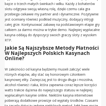
bajce o trzech małych świnkach i wilku. Każdy z bohaterów
slotu odgrywa swoją własną rolę, dzięki czemu cała gra
przebiega ciekawie my partner and i dynamicznie. Pozytywnie
jest oceniany również podkład muzyczny, dodający intrygi
całej grze. Kontynuować zabawę na podstawowym etapie gry
całkiem za darmo można w trybie demo. Najlepiej wypłacalne
kasyna oddają do dyspozycji swoich graczy sloty z wysokim
RTP.
Jakie Są Najszybsze Metody Płatności
W Najlepszych Polskich Kasynach
Online?
W zależności od kasyna będziemy musieli zaliczyć wiele
różnych etapów, aby stać się honorowym członkiem
kasynowej elity. Zazwyczaj jest to droga długa i mozolna,
alcohol również i taka, która zapewnia coraz lepsze korzyści
watts trakcie dążenia do najwyższego statusu w najlepiej
wypłacalnym kasynie online. Niektóre kasyna internetowe
pobierają dodatkowe prowizje od wypłaty środków. Czasami
ta zasada dotyczy jedynie niektórych metod, light beer może