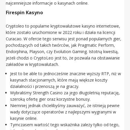
najcenniejsze informacje o kasynach online.
Firespin Kasyno
Cryptoleo to popularne kryptowalutowe kasyno internetowe,
które zostało uruchomione w 2022 roku i działa na licencji
Curacao. W ofercie tego serwisu jest ponad popularnych gier,
pochodzących od takich twórców, jak Pragmatic Perform,
Endorphina, Playson, czy Evolution Gaming. Istotną kwestią,
jeżeli chodzi o CryptoLeo jest to, że pozwala na obstawianie
zakładów w kryptowalutach.
Jest to be able to jednocześnie znacznie wyższy RTP, niż w
kasynach stacjonarnych, które mają większe koszty
działalności i przenoszą je na graczy.
Wybraliśmy Strength Casino za jego długoletnią reputację,
szeroką ofertę gier oraz korzystne bonusy.
Niemniej jednak chcielibyśmy zauważyć, że istnieją pewne
wady dotyczące operatorów z najlepszymi wygranymi w
kasynie online.
Tymczasem wartość tego wskaźnika zależy tylko od tego,