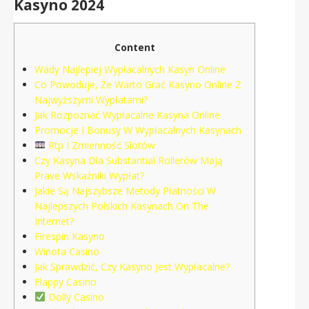
Kasyno 2024
Content
Wady Najlepiej Wypłacalnych Kasyn Online
Co Powoduje, Że Warto Grać Kasyno Online Z
Najwyższymi Wypłatami?
Jak Rozpoznać Wypłacalne Kasyna Online
Promocje I Bonusy W Wypłacalnych Kasynach
Rtp I Zmienność Slotów
Czy Kasyna Dla Substantial Rollerów Mają
Prave Wskaźniki Wypłat?
Jakie Są Najszybsze Metody Płatności W
Najlepszych Polskich Kasynach On The
Internet?
Firespin Kasyno
Winota Casino
Jak Sprawdzić, Czy Kasyno Jest Wypłacalne?
Flappy Casino
Dolly Casino