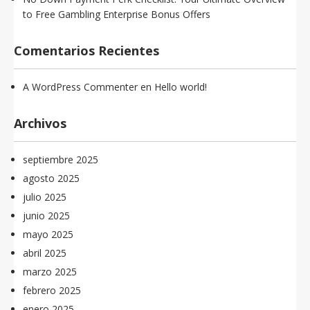
to Free Gambling Enterprise Bonus Offers
Comentarios Recientes
A WordPress Commenter
en
Hello world!
Archivos
septiembre 2025
agosto 2025
julio 2025
junio 2025
mayo 2025
abril 2025
marzo 2025
febrero 2025
enero 2025