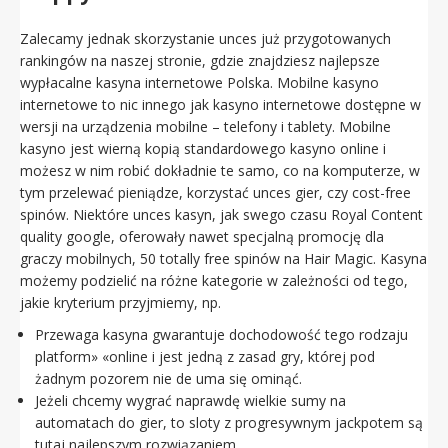
Zalecamy jednak skorzystanie unces już przygotowanych
rankingów na naszej stronie, gdzie znajdziesz najlepsze
wypłacalne kasyna internetowe Polska. Mobilne kasyno
internetowe to nic innego jak kasyno internetowe dostępne w
wersji na urządzenia mobilne – telefony i tablety. Mobilne
kasyno jest wierną kopią standardowego kasyno online i
możesz w nim robić dokładnie te samo, co na komputerze, w
tym przelewać pieniądze, korzystać unces gier, czy cost-free
spinów. Niektóre unces kasyn, jak swego czasu Royal Content
quality google, oferowały nawet specjalną promocję dla
graczy mobilnych, 50 totally free spinów na Hair Magic. Kasyna
możemy podzielić na różne kategorie w zależności od tego,
jakie kryterium przyjmiemy, np.
Przewaga kasyna gwarantuje dochodowość tego rodzaju
platform» «online i jest jedną z zasad gry, której pod
żadnym pozorem nie de uma się ominąć.
Jeżeli chcemy wygrać naprawdę wielkie sumy na
automatach do gier, to sloty z progresywnym jackpotem są
tutaj najlepszym rozwiązaniem.