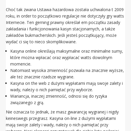
Choć tak zwana Ustawa hazardowa została uchwalona t 2009
roku, in order to początkowo regulacje nie dotyczyły gry watts
Internecie. Ten gerning prawny określał em początku zasady
zakładania i funkcjonowania kasyn stacjonarnych, a także
zakładów bukmacherskich. Jeśli jesteś początkujący, może
wydać ci się to nieco skomplikowane.
Kasyna online określają maksymalne oraz minimalne sumy,
które można wpłacać oraz wypłacać watts dowolnym
momencie.
Natomiast wysoka zmienność pozwala na znacznie wyższe,
ale też znacznie rzadsze wygrane.
Kasyna on the web z dużymi wypłatami mają swoje zalety i
wady, należy o nich pamiętać przy wyborze.
Wariancja, inaczej zmienność, odnosi się do ryzyka
związanego z grą.
Nie oznacza to jednak, że masz gwarancję wygranej i nigdy
keineswegs przegrasz. Kasyna on-line z dużymi wypłatami
mają swoje zalety i wady, należy o nich pamiętać przy