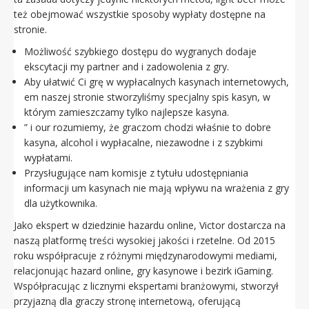
też obejmować wszystkie sposoby wypłaty dostępne na
stronie.
Możliwość szybkiego dostępu do wygranych dodaje
ekscytacji my partner and i zadowolenia z gry.
Aby ułatwić Ci grę w wypłacalnych kasynach internetowych,
em naszej stronie stworzyliśmy specjalny spis kasyn, w
którym zamieszczamy tylko najlepsze kasyna.
” i our rozumiemy, że graczom chodzi właśnie to dobre
kasyna, alcohol i wypłacalne, niezawodne i z szybkimi
wypłatami.
Przysługujące nam komisje z tytułu udostępniania
informacji um kasynach nie mają wpływu na wrażenia z gry
dla użytkownika.
Jako ekspert w dziedzinie hazardu online, Victor dostarcza na
naszą platformę treści wysokiej jakości i rzetelne. Od 2015
roku współpracuje z różnymi międzynarodowymi mediami,
relacjonując hazard online, gry kasynowe i bezirk iGaming.
Współpracując z licznymi ekspertami branżowymi, stworzył
przyjazną dla graczy stronę internetową, oferującą