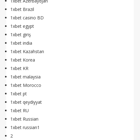
1xbet Azerbaydjan
1xbet Brazil
1xbet casino BD
1xbet egypt
1xbet giriş
1xbet india
1xbet Kazahstan
1xbet Korea
1xbet KR
1xbet malaysia
1xbet Morocco
1xbet pt
1xbet qeydiyyat
1xbet RU
1xbet Russian
1xbet russian1
2