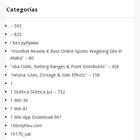
Categorías
– 592
– 825
! Без рубрики
"mostbet Review It Best Online Sports Wagering Site In
Malta" – 80
"nba Odds, Betting Ranges & Point Distributes" – 426
"nesina: Uses, Dosage & Side Effects" – 158
1
1 Slottica Slottica Już – 732
1 Win 36
1 Win 81
1 Win App Download 961
100orpheu.com
10170_sat