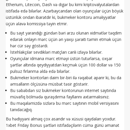
Etherium, Litecoin, Dash və digər bu kimi kriptovalyutalardan
istifadə edə bilərlər. Azərbaycandan olan oyunçular üçün böyük
üstünlük ondan ibarətdir ki, bukmeker kontoru əməliyyatlar
üçün əlavə komissiya təyin etmir.
Bu sayt yarandığı gündən bəri arzu olunan xidmətlər təqdim
edərək onlayn mərc üçün ən yaxşı şəraiti təmin etmək üçün
hər cür səy göstərdi.
İstehlakçılar sevdikləri matçları canlı izləyə bilərlər.
Oyunçular idmana mərc etməyi üstün tuturlarsa, oxşar
şərtlər altında qeydiyyatdan keçmək üçün 100 dollar və 150 ​​
pulsuz fırlanma əldə edə bilərlər.
Bukmeker kontorları daim bir-biri ilə rəqabət aparır ki, bu da
əmsalların ölçüsünə müsbət təsir göstərir.
Bu səbəbdən siz bukmeker kontorunun internet saytında
müvafiq bölmədə quraşdırma fayllarını axtarmalısınız.
Bu məqaləmizdə sizlərə bu mərc saytının mobil versiyasını
tanıdacağıq.
Bu hədiyyəni almaq çox asandır və xüsusi qaydaları yoxdur.
1xbet Friday Bonus şərtləri istifadəçilərin cümə günü əmanət