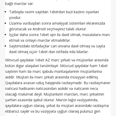
bağlı mərclər var.
Tətbiqdə rəsmi saytdan 1xbetdən bəzi kazino oyunları
yoxdur.
Üzərinə vurduqdan sonra əməliyyat sistemləri ekranınızda
görünəcək və Android seçməyiniz tələb olunur.
İşçilər daha sonra 1xbet vpn ilə daxil olmalı, məsələlərə mərc
etməli və onlayn mərclər etməlidirlər.
Saytımızdakı istifadəçilər cari ünvana daxil olmaq və sayta
daxil olmaq üçün 1xbet-dən istifadə edə bilərlər.
Mövcud qaydalar 1xbet AZ mərc şirkəti və müştərilər arasında
bütün digər əlaqələri tənzimləyir. Mövcud qaydalar həm 1xbet
saytının həm də mərc qəbulu məntəqələrinin müştərilərinə
aiddir. Müştəri ilə mərc şirkəti arasında müəyyən edilmiş
Qaydalara əsasən uduş haqqında razılaşmadır. Bu razılaşmanın
nəticəsi hadisənin nəticəsindən asılıdır və nəticənin necə
olacağı məlumat deyil. Müştərilərin mərcləri, mərc şirkətinin
şərtləri əsasında qəbul olunur. Mərcin ləğvi vəziyyətində,
qaydalara uyğun olaraq, şirkət ilə müştəri arasındakı razılaşma
etibarsız sayılır və bu vəziyyətə uyğun olaraq pulunuz geri