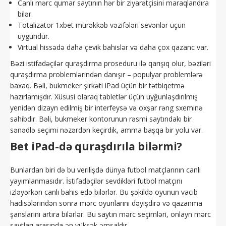
Canlı mərc qumar saytının hər bir ziyarətçisini maraqlandıra
bilər.
Totalizator 1xbet mürəkkəb vəzifələri sevənlər üçün
uygundur.
Virtual hissədə daha çevik bahislər və daha çox qazanc var.
Bəzi istifadəçilər quraşdırma proseduru ilə qarışıq olur, bəziləri
quraşdırma problemlərindən danışır – populyar problemlərə
baxaq. Bəli, bukmeker şirkəti iPad üçün bir tətbiqetmə
hazırlamışdır. Xüsusi olaraq tabletlər üçün uyğunlaşdırılmış
yenidən dizayn edilmiş bir interfeysə və oxşar rəng sxeminə
sahibdir. Bəli, bukmeker kontorunun rəsmi saytındakı bir
sənədlə seçimi nəzərdən keçirdik, amma başqa bir yolu var.
Bet iPad-də quraşdırıla bilərmi?
Bunlardan biri də bu verilişdə dünya futbol matçlarının canlı
yayımlanmasıdır. İstifadəçilər sevdikləri futbol matçını
izləyərkən canlı bahis edə bilərlər. Bu şəkildə oyunun vacib
hadisələrindən sonra mərc oyunlarını dəyişdirə və qazanma
şanslarını artıra bilərlər. Bu saytın mərc seçimləri, onlayn mərc
saytları arasında ən yüksək əmsaldır.