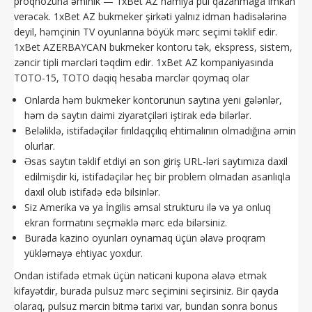
proqnozuna əminik — 1xBet AZ hamıya pul qazanmağa imkan
verəcək. 1xBet AZ bukmeker şirkəti yalnız idman hadisələrinə
deyil, həmçinin TV oyunlarına böyük mərc seçimi təklif edir.
1xBet AZERBAYCAN bukmeker kontoru tək, ekspress, sistem,
zəncir tipli mərcləri təqdim edir. 1xBet AZ kompaniyasında
TOTO-15, TOTO dəqiq hesaba mərclər qoymaq olar
Onlarda həm bukmeker kontorunun saytına yeni gələnlər,
həm də saytın daimi ziyarətçiləri iştirak edə bilərlər.
Beləliklə, istifadəçilər fırıldaqçılıq ehtimalının olmadığına əmin
olurlar.
Əsas saytın təklif etdiyi ən son giriş URL-ləri saytımıza daxil
edilmişdir ki, istifadəçilər heç bir problem olmadan asanlıqla
daxil olub istifadə edə bilsinlər.
Siz Amerika və ya İngilis əmsal strukturu ilə və ya onluq
ekran formatını seçməklə mərc edə bilərsiniz.
Burada kazino oyunları oynamaq üçün əlavə proqram
yükləməyə ehtiyac yoxdur.
Ondan istifadə etmək üçün nəticəni kupona əlavə etmək
kifayətdir, burada pulsuz mərc seçimini seçirsiniz. Bir qayda
olaraq, pulsuz mərcin bitmə tarixi var, bundan sonra bonus