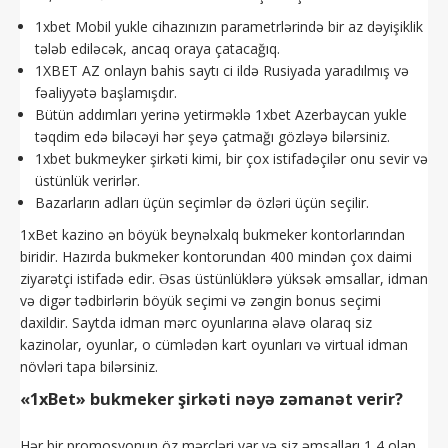
1xbet Mobil yukle cihazınızın parametrlərində bir az dəyişiklik
tələb ediləcək, ancaq oraya çatacağıq.
1XBET AZ onlayn bahis saytı ci ildə Rusiyada yaradılmış və
fəaliyyətə başlamışdır.
Bütün addımları yerinə yetirməklə 1xbet Azerbaycan yukle
təqdim edə biləcəyi hər şeyə çatmağı gözləyə bilərsiniz.
1xbet bukmеykеr şirkəti kimi, bir çox istifadəçilər onu sevir və
üstünlük verirlər.
Bazarların adları üçün seçimlər də özləri üçün seçilir.
1xBet kazino ən böyük beynəlxalq bukmeker kontorlarından
biridir. Hazırda bukmeker kontorundan 400 mindən çox daimi
ziyarətçi istifadə edir. Əsas üstünlüklərə yüksək əmsallar, idman
və digər tədbirlərin böyük seçimi və zəngin bonus seçimi
daxildir. Saytda idman mərc oyunlarına əlavə olaraq siz
kazinolar, oyunlar, o cümlədən kart oyunları və virtual idman
növləri tapa bilərsiniz.
«1xBet» bukmeker şirkəti nəyə zəmanət verir?
Hər bir promosyonun öz mərcləri var və siz əmsalları 1,4 olan