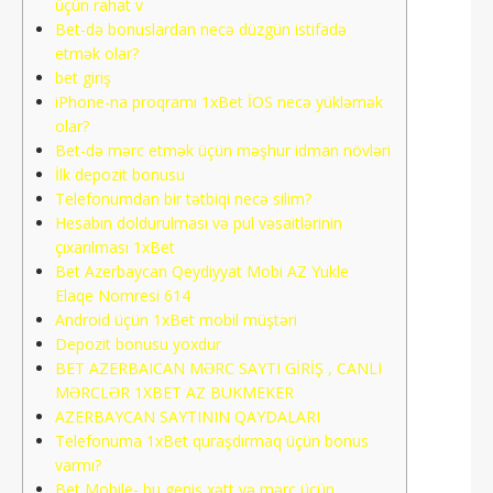
üçün rahat v
Bet-də bonuslardan necə düzgün istifadə
etmək olar?
bet giriş
iPhone-na proqramı 1xBet İOS necə yükləmək
olar?
Bet-də mərc etmək üçün məşhur idman növləri
İlk depozit bonusu
Telefonumdan bir tətbiqi necə silim?
Hesabın doldurulması və pul vəsaitlərinin
çıxarılması 1xBet
Bet Azerbaycan Qeydiyyat Mobi AZ Yukle
Elaqe Nomresi 614
Android üçün 1xBet mobil müştəri
Depozit bonusu yoxdur
BET AZERBAICAN MƏRC SAYTI GİRİŞ , CANLI
MƏRCLƏR 1XBET AZ BUKMEKER
AZERBAYCAN SAYTININ QAYDALARI
Telefonuma 1xBet quraşdırmaq üçün bonus
varmı?
Bet Mobile- bu geniş xətt və mərc üçün