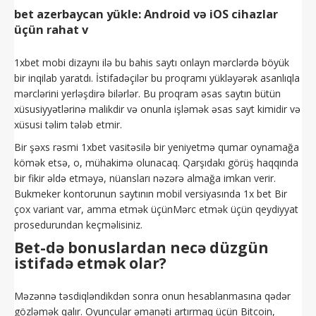
bet azerbaycan yükle: Android və iOS cihazlar
üçün rahat v
1xbet mobi dizaynı ilə bu bahis saytı onlayn mərclərdə böyük
bir inqilab yaratdı. İstifadəçilər bu proqramı yükləyərək asanlıqla
mərclərini yerləşdirə bilərlər. Bu proqram əsas saytın bütün
xüsusiyyətlərinə malikdir və onunla işləmək əsas sayt kimidir və
xüsusi təlim tələb etmir.
Bir şəxs rəsmi 1xbet vasitəsilə bir yeniyetmə qumar oynamağa
kömək etsə, o, mühakimə olunacaq. Qarşıdakı görüş haqqında
bir fikir əldə etməyə, nüansları nəzərə almağa imkan verir.
Bukmeker kontorunun saytının mobil versiyasında 1x bet Bir
çox variant var, amma etmək üçünMərc etmək üçün qeydiyyat
prosedurundan keçməlisiniz.
Bet-də bonuslardan necə düzgün
istifadə etmək olar?
Məzənnə təsdiqləndikdən sonra onun hesablanmasına qədər
gözləmək qalır. Oyunçular əmanəti artırmaq üçün Bitcoin,