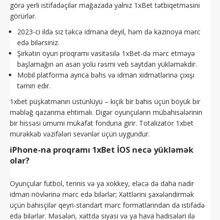
görə yerli istifadəçilər mağazada yalnız 1xBet tətbiqetməsini
görürlər.
2023-ci ildə siz təkcə idmana deyil, həm də kazinoya mərc
edə bilərsiniz.
Şirkətin oyun proqramı vasitəsilə 1xBet-də mərc etməyə
başlamağın ən asan yolu rəsmi veb saytdan yükləməkdir.
Mobil platforma ayrıca bəhs və idman xidmətlərinə çıxışı
təmin edir.
1xbet püşkatmanın üstünlüyü – kiçik bir bahis üçün böyük bir
məbləğ qazanma ehtimalı. Digər oyunçuların mübahisələrinin
bir hissəsi ümumi mükafat fonduna girir. Totalizator 1xbet
mürəkkəb vəzifələri sevənlər üçün uygundur.
iPhone-na proqramı 1xBet İOS necə yükləmək
olar?
Oyunçular futbol, ​​tennis və ya xokkey, eləcə də daha nadir
idman növlərinə mərc edə bilərlər; Xəttlərini şaxələndirmək
üçün bahisçilər qeyri-standart mərc formatlarından da istifadə
edə bilərlər. Məsələn, xəttdə siyasi və ya hava hadisələri ilə