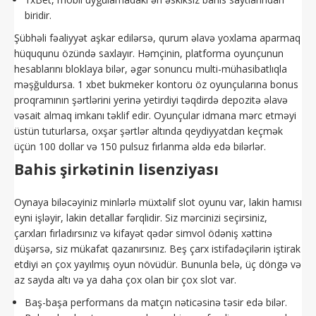
biridir.
Şübhəli fəaliyyət aşkar edilərsə, qurum əlavə yoxlama aparmaq
hüququnu özündə saxlayır. Həmçinin, platforma oyunçunun
hesablarını bloklaya bilər, əgər sonuncu multi-mühasibatlıqla
məşğuldursa. 1 xbet bukmeker kontoru öz oyunçularına bonus
proqramının şərtlərini yerinə yetirdiyi təqdirdə depozitə əlavə
vəsait almaq imkanı təklif edir. Oyunçular idmana mərc etməyi
üstün tuturlarsa, oxşar şərtlər altında qeydiyyatdan keçmək
üçün 100 dollar və 150 ​​pulsuz fırlanma əldə edə bilərlər.
Bahis şirkətinin lisenziyası
Oynaya biləcəyiniz minlərlə müxtəlif slot oyunu var, lakin hamısı
eyni işləyir, lakin detallar fərqlidir. Siz mərcinizi seçirsiniz,
çarxları fırladırsınız və kifayət qədər simvol ödəniş xəttinə
düşərsə, siz mükafat qazanırsınız. Beş çarx istifadəçilərin iştirak
etdiyi ən çox yayılmış oyun növüdür. Bununla belə, üç döngə və
az sayda altı və ya daha çox olan bir çox slot var.
Baş-başa performans da matçın nəticəsinə təsir edə bilər.