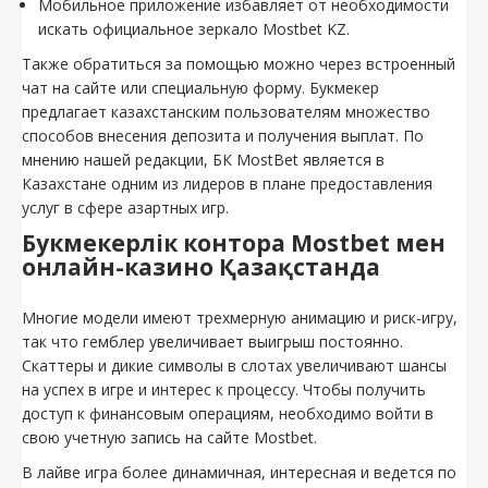
Мобильное приложение избавляет от необходимости
искать официальное зеркало Mostbet KZ.
Также обратиться за помощью можно через встроенный
чат на сайте или специальную форму. Букмекер
предлагает казахстанским пользователям множество
способов внесения депозита и получения выплат. По
мнению нашей редакции, БК MostBet является в
Казахстане одним из лидеров в плане предоставления
услуг в сфере азартных игр.
Букмекерлік контора Mostbet мен
онлайн-казино Қазақстанда
Многие модели имеют трехмерную анимацию и риск-игру,
так что гемблер увеличивает выигрыш постоянно.
Скаттеры и дикие символы в слотах увеличивают шансы
на успех в игре и интерес к процессу. Чтобы получить
доступ к финансовым операциям, необходимо войти в
свою учетную запись на сайте Mostbet.
В лайве игра более динамичная, интересная и ведется по