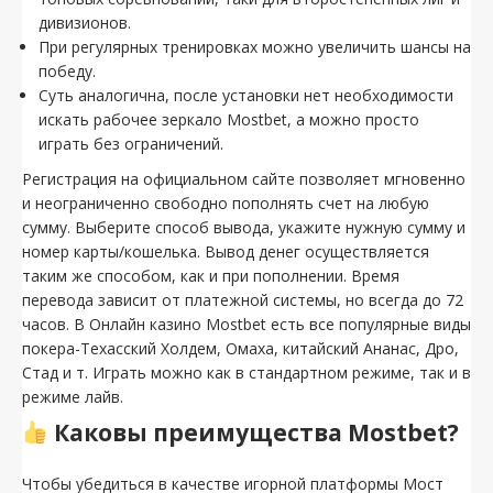
дивизионов.
При регулярных тренировках можно увеличить шансы на
победу.
Суть аналогична, после установки нет необходимости
искать рабочее зеркало Mostbet, а можно просто
играть без ограничений.
Регистрация на официальном сайте позволяет мгновенно
и неограниченно свободно пополнять счет на любую
сумму. Выберите способ вывода, укажите нужную сумму и
номер карты/кошелька. Вывод денег осуществляется
таким же способом, как и при пополнении. Время
перевода зависит от платежной системы, но всегда до 72
часов. В Онлайн казино Mostbet есть все популярные виды
покера-Техасский Холдем, Омаха, китайский Ананас, Дро,
Стад и т. Играть можно как в стандартном режиме, так и в
режиме лайв.
Каковы преимущества Mostbet?
Чтобы убедиться в качестве игорной платформы Мост