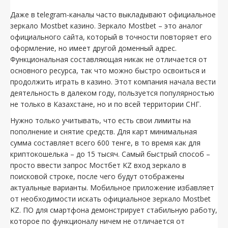
Даже в telegram-каналы часто выкладывают официальное
зеркало Mostbet казино. Зеркало Mostbet – это аналог
официального сайта, который в точности повторяет его
оформление, но имеет другой доменный адрес.
Функциональная составляющая никак не отличается от
основного ресурса, так что можно быстро освоиться и
продолжить играть в казино. Этот компания начала вести
деятельность в далеком году, пользуется популярностью
не только в Казахстане, но и по всей территории СНГ.
Нужно только учитывать, что есть свои лимиты на
пополнение и снятие средств. Для карт минимальная
сумма составляет всего 600 тенге, в то время как для
криптокошелька – до 15 тысяч. Самый быстрый способ –
просто ввести запрос Мостбет KZ вход зеркало в
поисковой строке, после чего будут отображены
актуальные варианты. Мобильное приложение избавляет
от необходимости искать официальное зеркало Mostbet
KZ. ПО для смартфона демонстрирует стабильную работу,
которое по функционалу ничем не отличается от