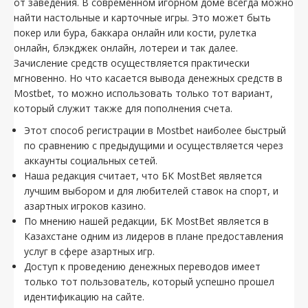
от заведения. В современном игорном доме всегда можно
найти настольные и карточные игры. Это может быть
покер или бура, баккара онлайн или кости, рулетка
онлайн, блэкджек онлайн, лотереи и так далее.
Зачисление средств осуществляется практически
мгновенно. Но что касается вывода денежных средств в
Mostbet, то можно использовать только тот вариант,
который служит также для пополнения счета.
Этот способ регистрации в Mostbet наиболее быстрый
по сравнению с предыдущими и осуществляется через
аккаунты социальных сетей.
Наша редакция считает, что БК MostBet является
лучшим выбором и для любителей ставок на спорт, и
азартных игроков казино.
По мнению нашей редакции, БК MostBet является в
Казахстане одним из лидеров в плане предоставления
услуг в сфере азартных игр.
Доступ к проведению денежных переводов имеет
только тот пользователь, который успешно прошел
идентификацию на сайте.