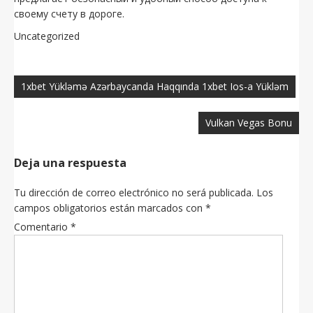
своему счету в дороге.
Uncategorized
Navegación
de
1xbet Yükləmə Azərbaycanda Haqqında 1xbet Ios-a Yükləm
entradas
Vulkan Vegas Bonu
Deja una respuesta
Tu dirección de correo electrónico no será publicada.
Los
campos obligatorios están marcados con
*
Comentario
*