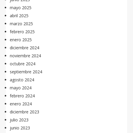
mayo 2025
abril 2025
marzo 2025
febrero 2025
enero 2025
diciembre 2024
noviembre 2024
octubre 2024
septiembre 2024
agosto 2024
mayo 2024
febrero 2024
enero 2024
diciembre 2023
julio 2023
junio 2023