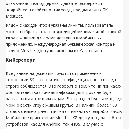
отзывчивая техподдержка. Давайте разберёмся
подробнее в особенностях услуг, предлагаемых БК
MostBet.
Рядом с каждой игрой указаны лимиты, пользователь
может выбрать стол с подходящей минимальной ставкой.
Игра с живыми дилерами доступна в мобильных
приложениях. Международная букмекерская контора и
казино Mostbet доступна игрокам из Казахстана.
Киберспорт
Все данные надежно шифруются с применением
технологии SSL, а политика конфиденциального всегда
строго соблюдается. Это говорит о том, что ни при каких
обстоятельствах личная информация игрока не будет
разглашаться третьим лицам. Есть раздел Live-казино, где
можно вести игру с живым крупье. В наличии более 100
столов с видеотрансляциями от именитых разработчиков.
Мобильное приложение Mostbet KZ доступно для любого
устройства, как для Android, так и iOS. В случае с