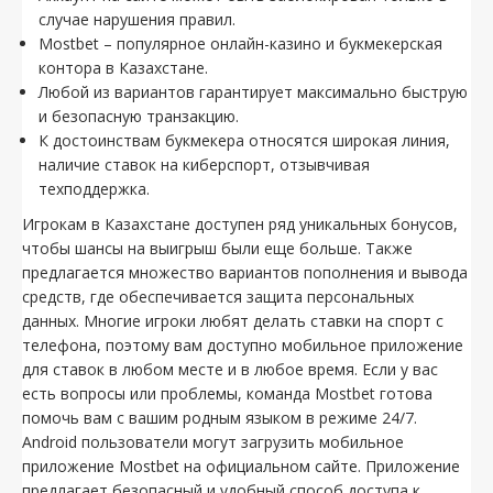
случае нарушения правил.
Mostbet – популярное онлайн-казино и букмекерская
контора в Казахстане.
Любой из вариантов гарантирует максимально быструю
и безопасную транзакцию.
К достоинствам букмекера относятся широкая линия,
наличие ставок на киберспорт, отзывчивая
техподдержка.
Игрокам в Казахстане доступен ряд уникальных бонусов,
чтобы шансы на выигрыш были еще больше. Также
предлагается множество вариантов пополнения и вывода
средств, где обеспечивается защита персональных
данных. Многие игроки любят делать ставки на спорт с
телефона, поэтому вам доступно мобильное приложение
для ставок в любом месте и в любое время. Если у вас
есть вопросы или проблемы, команда Mostbet готова
помочь вам с вашим родным языком в режиме 24/7.
Android пользователи могут загрузить мобильное
приложение Mostbet на официальном сайте. Приложение
предлагает безопасный и удобный способ доступа к