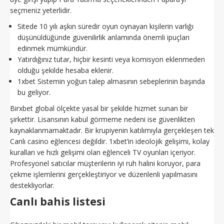
seçmeniz yeterlidir.
Sitede 10 yılı aşkın süredir oyun oynayan kişilerin varlığı
düşünüldüğünde güvenilirlik anlamında önemli ipuçları
edinmek mümkündür.
Yatırdığınız tutar, hiçbir kesinti veya komisyon eklenmeden
olduğu şekilde hesaba eklenir.
1xbet Sistemin yoğun talep almasının sebeplerinin başında
bu geliyor.
Birxbet global ölçekte yasal bir şekilde hizmet sunan bir
şirkettir. Lisansının kabul görmeme nedeni ise güvenlikten
kaynaklanmamaktadır. Bir krupiyenin katılımıyla gerçekleşen tek
Canlı casino eğlencesi değildir. 1xbet’in ideolojik gelişimi, kolay
kuralları ve hızlı gelişimi olan eğlenceli TV oyunları içeriyor.
Profesyonel satıcılar müşterilerin iyi ruh halini koruyor, para
çekme işlemlerini gerçekleştiriyor ve düzenlenli yapılmasını
destekliyorlar.
Canlı bahis listesi