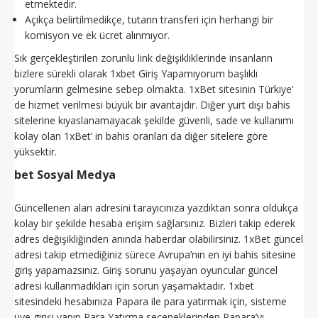
etmektedir.
Açıkça belirtilmedikçe, tutarın transferi için herhangi bir
komisyon ve ek ücret alınmıyor.
Sık gerçekleştirilen zorunlu link değişikliklerinde insanların
bizlere sürekli olarak 1xbet Giriş Yapamıyorum başlıklı
yorumların gelmesine sebep olmakta. 1xBet sitesinin Türkiye’
de hizmet verilmesi büyük bir avantajdır. Diğer yurt dışı bahis
sitelerine kıyaslanamayacak şekilde güvenli, sade ve kullanımı
kolay olan 1xBet’ in bahis oranları da diğer sitelere göre
yüksektir.
bet Sosyal Medya
Güncellenen alan adresini tarayıcınıza yazdıktan sonra oldukça
kolay bir şekilde hesaba erişim sağlarsınız. Bizleri takip ederek
adres değişikliğinden anında haberdar olabilirsiniz. 1xBet güncel
adresi takip etmediğiniz sürece Avrupa’nın en iyi bahis sitesine
giriş yapamazsınız. Giriş sorunu yaşayan oyuncular güncel
adresi kullanmadıkları için sorun yaşamaktadır. 1xbet
sitesindeki hesabınıza Papara ile para yatırmak için, sisteme
üye girişi yapıp Para Yatırma seçeneklerinden Papara’yı