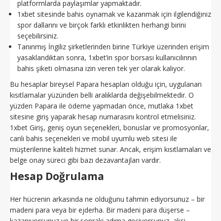
platformlarda paylaşımlar yapmaktadır.
1xbet sitesinde bahis oynamak ve kazanmak için ilgilendiğiniz
spor dallarını ve birçok farklı etkinlikten herhangi birini
seçebilirsiniz.
Tanınmış İngiliz şirketlerinden birine Türkiye üzerinden erişim
yasaklandıktan sonra, 1xbet’in spor borsası kullanıcılırının
bahis şiketi olmasına izin veren tek yer olarak kalıyor.
Bu hesaplar bireysel Papara hesapları olduğu için, uygulanan
kısıtlamalar yüzünden belli aralıklarda değişebilmektedir. O
yüzden Papara ile ödeme yapmadan önce, mutlaka 1xbet
sitesine giriş yaparak hesap numarasını kontrol etmelisiniz.
1xbet Giriş, geniş oyun seçenekleri, bonuslar ve promosyonlar,
canlı bahis seçenekleri ve mobil uyumlu web sitesi ile
müşterilerine kaliteli hizmet sunar. Ancak, erişim kısıtlamaları ve
belge onay süreci gibi bazı dezavantajları vardır.
Hesap Doğrulama
Her hücrenin arkasında ne olduğunu tahmin ediyorsunuz – bir
madeni para veya bir ejderha. Bir madeni para düşerse –
kazanıyorsunuz ve bir sonraki adıma geçiyorsunuz, aksi