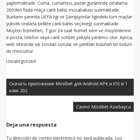
yaptırmaktadır. Cuma, cumartesi, pazar günlerinde ortalama
200’den fazla maça canlı bahis müsabakası sunmaktadır.
Bunların yanında UEFA ligi ve Şampiyonlar ligindeki tüm maçlar
yüksek oralarla birlikte canlı bahis seçeneği sunmaktadır.
Müşteri hizmetleri, 7 gün 24 saat hizmet verir ve müşterilerine
e-posta, telefon veya canlı sohbet yoluyla yardımcı olur. Ayrıca,
web sitesinde sık sorulan sorular ve yanıtları bulunan bir bölüm
de mevcuttur.
Uncategorized
Navegación
de
Скачать приложение Mostbet для Android APK и iOS в 1
entradas
клик 202
Casino Mostbet Azərbayca
Deja una respuesta
Tu dirección de correo electrónico no será publicada.
Los