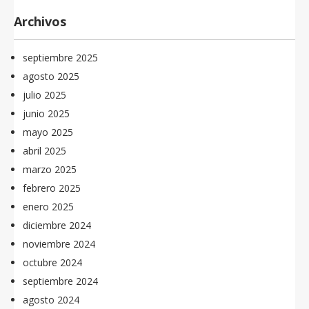
Archivos
septiembre 2025
agosto 2025
julio 2025
junio 2025
mayo 2025
abril 2025
marzo 2025
febrero 2025
enero 2025
diciembre 2024
noviembre 2024
octubre 2024
septiembre 2024
agosto 2024