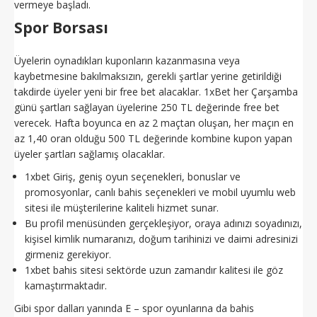
vermeye başladı.
Spor Borsası
Üyelerin oynadıkları kuponların kazanmasına veya
kaybetmesine bakılmaksızın, gerekli şartlar yerine getirildiği
takdirde üyeler yeni bir free bet alacaklar. 1xBet her Çarşamba
günü şartları sağlayan üyelerine 250 TL değerinde free bet
verecek. Hafta boyunca en az 2 maçtan oluşan, her maçın en
az 1,40 oran olduğu 500 TL değerinde kombine kupon yapan
üyeler şartları sağlamış olacaklar.
1xbet Giriş, geniş oyun seçenekleri, bonuslar ve
promosyonlar, canlı bahis seçenekleri ve mobil uyumlu web
sitesi ile müşterilerine kaliteli hizmet sunar.
Bu profil menüsünden gerçekleşiyor, oraya adınızı soyadınızı,
kişisel kimlik numaranızı, doğum tarihinizi ve daimi adresinizi
girmeniz gerekiyor.
1xbet bahis sitesi sektörde uzun zamandır kalitesi ile göz
kamaştırmaktadır.
Gibi spor dalları yanında E – spor oyunlarına da bahis