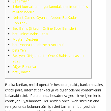
Canlı Yayın
1xbet kumarhane oyunlarındaki minimum bahis
miktarı nedir?
Netent Casino Oyunları Neden Bu Kadar
Popüler ?
Bet Bahis Şirketi – Online Spor Bahisleri
bet Online Bahis Sitesi
Müşteri Desteği
bet Papara ile ödeme alıyor mu?
bet’i Yen
Bet yeni Giriş adresi – One X Bahis ve casino
2023
Diğer Bonuslar
bet Şikayet
Banka kartları, mobil operatör hesapları, nakit, banka havalesi,
kripto para, internet bankacılığı ve diğer ödeme yöntemlerini
kullanabilirsiniz. Para anında hesabınıza geçirilir ve işlemler için
komisyon uygulanmaz. Her şeyden önce, web sitesinin ana
versiyonunda bulunan tüm işlevleri tamamen bünyesinde