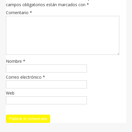
campos obligatorios están marcados con
*
Comentario
*
Nombre
*
Correo electrónico
*
Web