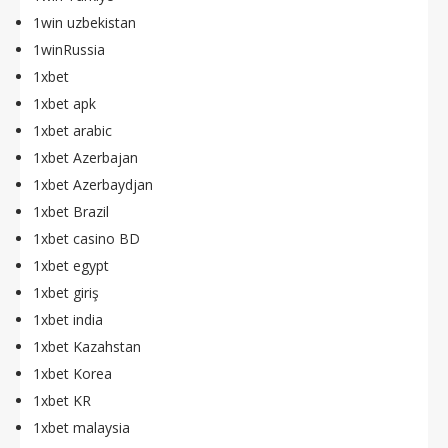
1win uzbekistan
1winRussia
1xbet
1xbet apk
1xbet arabic
1xbet Azerbajan
1xbet Azerbaydjan
1xbet Brazil
1xbet casino BD
1xbet egypt
1xbet giriş
1xbet india
1xbet Kazahstan
1xbet Korea
1xbet KR
1xbet malaysia