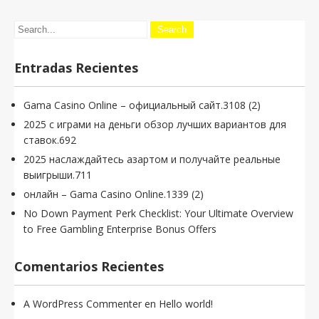
Entradas Recientes
Gama Casino Online – официальный сайт.3108 (2)
2025 с играми на деньги обзор лучших вариантов для
ставок.692
2025 наслаждайтесь азартом и получайте реальные
выигрыши.711
онлайн – Gama Casino Online.1339 (2)
No Down Payment Perk Checklist: Your Ultimate Overview
to Free Gambling Enterprise Bonus Offers
Comentarios Recientes
A WordPress Commenter
en
Hello world!