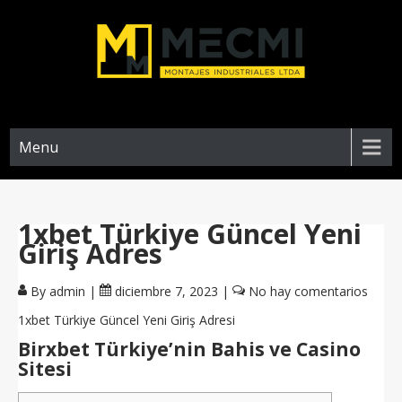
Menu
1xbet Türkiye Güncel Yeni
Giriş Adres
By admin
|
diciembre 7, 2023
|
No hay comentarios
1xbet Türkiye Güncel Yeni Giriş Adresi
Birxbet Türkiye’nin Bahis ve Casino
Sitesi