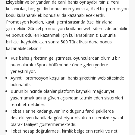
izleyebilir ve bir yandan da canlı bahis oynayabilirsiniz. Yeni
kullanıcılar, hoş geldin bonusunun yanı sıra, özel bir promosyon
kodu kullanarak ek bonuslar da kazanabileceklerdir.
Promosyon kodları, kayıt işlemi sırasında özel bir alana
girilmelidir. Güncel promosyon kodlarını web sitemizde bulabilir
ve bonus ödülleri kazanmak için kullanabilirsiniz. Bununla
birlikte, kaydolduktan sonra 500 Türk lirası daha bonus
kazanabileceksiniz.
Rus bahis şirketinin geliştirmesi, oyunculardan olumlu bir
puan alarak «Spor» bölümünde önde gelen yerlere
yerleştiriliyor.
Ayrıntılı promosyon koşulları, bahis şirketinin web sitesinde
bulunabilir.
Bunun bilincinde olanlar platform kaynaklı mağduriyet
yaşamamak adına güven açısından tatmin eden sistemleri
tercih etmelidirler.
1xbet Her ne kadar güvenilir olduğunu farklı şekillerde
destekleyen kanıtlarla gösteriyor olsak da ülkemizde yasal
olarak faaliyet göstermemektedir.
1xbet hesap doğrulaması, kimlik belgelerin renkli ve net