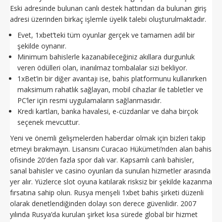
Eski adresinde bulunan canlı destek hattından da bulunan giriş
adresi üzerinden birkaç işlemle üyelik talebi oluşturulmaktadır.
Evet, 1xbet’teki tüm oyunlar gerçek ve tamamen adil bir
şekilde oynanır.
Minimum bahislerle kazanabileceğiniz akıllara durgunluk
veren ödülleri olan, inanılmaz tombalalar sizi bekliyor.
1xBet’in bir diğer avantajı ise, bahis platformunu kullanırken
maksimum rahatlık sağlayan, mobil cihazlar ile tabletler ve
PC’ler için resmi uygulamaların sağlanmasıdır.
Kredi kartları, banka havalesi, e-cüzdanlar ve daha birçok
seçenek mevcuttur.
Yeni ve önemli gelişmelerden haberdar olmak için bizleri takip
etmeyi bırakmayın. Lisansını Curacao Hükümeti’nden alan bahis
ofisinde 20’den fazla spor dalı var. Kapsamlı canlı bahisler,
sanal bahisler ve casino oyunları da sunulan hizmetler arasında
yer alır. Yüzlerce slot oyuna katılarak risksiz bir şekilde kazanma
fırsatına sahip olun. Rusya menşeli 1xbet bahis şirketi düzenli
olarak denetlendiğinden dolayı son derece güvenlidir. 2007
yılında Rusya’da kurulan şirket kısa sürede global bir hizmet