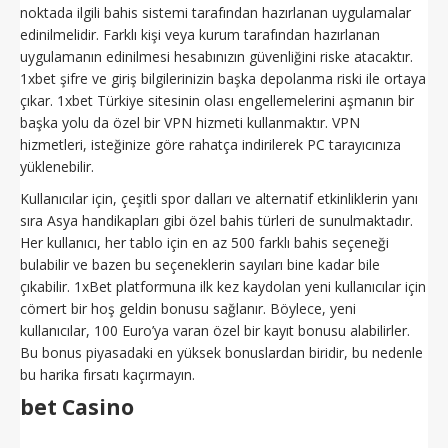
noktada ilgili bahis sistemi tarafından hazırlanan uygulamalar
edinilmelidir. Farklı kişi veya kurum tarafından hazırlanan
uygulamanın edinilmesi hesabınızın güvenliğini riske atacaktır.
1xbet şifre ve giriş bilgilerinizin başka depolanma riski ile ortaya
çıkar. 1xbet Türkiye sitesinin olası engellemelerini aşmanın bir
başka yolu da özel bir VPN hizmeti kullanmaktır. VPN
hizmetleri, isteğinize göre rahatça indirilerek PC tarayıcınıza
yüklenebilir.
Kullanıcılar için, çeşitli spor dalları ve alternatif etkinliklerin yanı
sıra Asya handikapları gibi özel bahis türleri de sunulmaktadır.
Her kullanıcı, her tablo için en az 500 farklı bahis seçeneği
bulabilir ve bazen bu seçeneklerin sayıları bine kadar bile
çıkabilir. 1xBet platformuna ilk kez kaydolan yeni kullanıcılar için
cömert bir hoş geldin bonusu sağlanır. Böylece, yeni
kullanıcılar, 100 Euro’ya varan özel bir kayıt bonusu alabilirler.
Bu bonus piyasadaki en yüksek bonuslardan biridir, bu nedenle
bu harika fırsatı kaçırmayın.
bet Casino