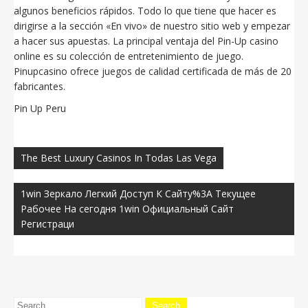
algunos beneficios rápidos. Todo lo que tiene que hacer es
dirigirse a la sección «En vivo» de nuestro sitio web y empezar
a hacer sus apuestas. La principal ventaja del Pin-Up casino
online es su colección de entretenimiento de juego.
Pinupcasino ofrece juegos de calidad certificada de más de 20
fabricantes.
Pin Up Peru
Navegación
de
The Best Luxury Casinos In Todas Las Vega
entradas
1win Зеркало Легкий Доступ К Сайту%3A Текущее
Рабочее На сегодня 1win Официальный Сайт
Регистраци