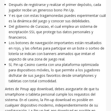
Después de registrarse y realizar el primer depósito, cada
jugador recibe un generoso bono Pin Up.
Y es que con estas tragamonedas puedes experimentar cuál
es la dinámica del juego y conocer sus debilidades.
Del gobierno de Curazao, el cual emplea un sistema de
encriptación SSL que protege tus datos personales y
financieros.
Los botones de navegación importantes están resaltados
en rojo, y las ofertas para participar en un bote o sorteo de
lotería se indican con banners animados que imitan el
aspecto de una zona de juego real.
Sí, Pin up Casino cuenta con una plataforma optimizada
para dispositivos móviles, lo que permite a los jugadores
disfrutar de sus juegos favoritos desde smartphones y
tabletas con total comodidad.
Antes de Pinup app download, debes asegurarte de que tu
smartphone o tableta personal cumple los requisitos del
sistema. En el casino, la Pin-up download es posible en
cualquier dispositivo moderno, independientemente de su
configuración. La Pin up bet app download es posible en