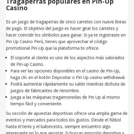
Tragaperras populares en Pin-Up
Casino
Es un juego de tragaperras de cinco carretes con nueve líneas
de pago. El objetivo del juego es hacer girar los carretes y
hacer coincidir los símbolos para ganar. Si ya te registraste en
Pin Up Casino Perú, tienes que aprovechar el código
promotional Pin-Up que la plataforma te ofrece.
El soporte al cliente es uno de los aspectos más valorados
de Pin-up Casino.
Para ver las opciones disponibles en el casino de Pin-Up,
haga clic en el botón Depositar o Pin Up casino withdrawal.
Podrá aumentar rápidamente su saldo mientras disfruta de
juegos de fabricantes de renombre.
Juega a las máquinas tragamonedas de Pin Up al mismo
tiempo fácil y conveniente.
Su sección de apuestas deportivas ofrece una amplia gama de
eventos y mercados para todos los gustos. Desde el fútbol
hasta el tenis y el baloncesto, siempre encuentro algo
interesante en lo que apostar. Si buscas emoción deportiva y