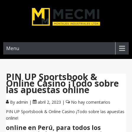
Menu
PIN UP Sportsbook &
Online Casino ¡Todo sobre
las apuestas online
By admin
|
abril 2, 2023
|
No hay comentarios
PIN UP Sportsbook & Online Casino ¡Todo sobre las apuestas
online!
online en Perú, para todos los