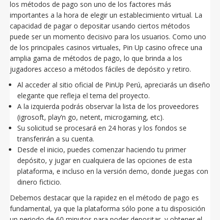
los métodos de pago son uno de los factores más
importantes a la hora de elegir un establecimiento virtual. La
capacidad de pagar o depositar usando ciertos métodos
puede ser un momento decisivo para los usuarios. Como uno
de los principales casinos virtuales, Pin Up casino ofrece una
amplia gama de métodos de pago, lo que brinda a los
jugadores acceso a métodos fáciles de depósito y retiro.
Al acceder al sitio oficial de PinUp Perú, apreciarás un diseño
elegante que refleja el tema del proyecto.
A la izquierda podrás observar la lista de los proveedores
(igrosoft, play’n go, netent, microgaming, etc).
Su solicitud se procesará en 24 horas y los fondos se
transferirán a su cuenta.
Desde el inicio, puedes comenzar haciendo tu primer
depósito, y jugar en cualquiera de las opciones de esta
plataforma, e incluso en la versión demo, donde juegas con
dinero ficticio.
Debemos destacar que la rapidez en el método de pago es
fundamental, ya que la plataforma sólo pone a tu disposición
un periodo de 60 minutos para poder depositar, y obtener el