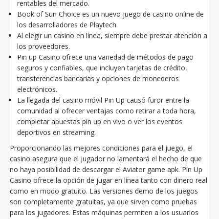
rentables del mercado.
Book of Sun Choice es un nuevo juego de casino online de
los desarrolladores de Playtech.
Al elegir un casino en línea, siempre debe prestar atención a
los proveedores.
Pin up Casino ofrece una variedad de métodos de pago
seguros y confiables, que incluyen tarjetas de crédito,
transferencias bancarias y opciones de monederos
electrónicos.
La llegada del casino móvil Pin Up causó furor entre la
comunidad al ofrecer ventajas como retirar a toda hora,
completar apuestas pin up en vivo o ver los eventos
deportivos en streaming.
Proporcionando las mejores condiciones para el juego, el
casino asegura que el jugador no lamentará el hecho de que
no haya posibilidad de descargar el Aviator game apk. Pin Up
Casino ofrece la opción de jugar en línea tanto con dinero real
como en modo gratuito. Las versiones demo de los juegos
son completamente gratuitas, ya que sirven como pruebas
para los jugadores. Estas máquinas permiten a los usuarios