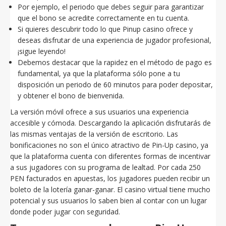
Por ejemplo, el periodo que debes seguir para garantizar
que el bono se acredite correctamente en tu cuenta.
Si quieres descubrir todo lo que Pinup casino ofrece y
deseas disfrutar de una experiencia de jugador profesional,
¡sigue leyendo!
Debemos destacar que la rapidez en el método de pago es
fundamental, ya que la plataforma sólo pone a tu
disposición un periodo de 60 minutos para poder depositar,
y obtener el bono de bienvenida.
La versión móvil ofrece a sus usuarios una experiencia
accesible y cómoda. Descargando la aplicación disfrutarás de
las mismas ventajas de la versión de escritorio. Las
bonificaciones no son el único atractivo de Pin-Up casino, ya
que la plataforma cuenta con diferentes formas de incentivar
a sus jugadores con su programa de lealtad. Por cada 250
PEN facturados en apuestas, los jugadores pueden recibir un
boleto de la lotería ganar-ganar. El casino virtual tiene mucho
potencial y sus usuarios lo saben bien al contar con un lugar
donde poder jugar con seguridad.