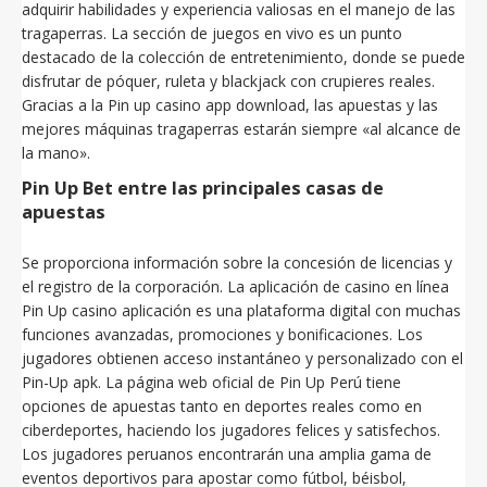
adquirir habilidades y experiencia valiosas en el manejo de las
tragaperras. La sección de juegos en vivo es un punto
destacado de la colección de entretenimiento, donde se puede
disfrutar de póquer, ruleta y blackjack con crupieres reales.
Gracias a la Pin up casino app download, las apuestas y las
mejores máquinas tragaperras estarán siempre «al alcance de
la mano».
Pin Up Bet entre las principales casas de
apuestas
Se proporciona información sobre la concesión de licencias y
el registro de la corporación. La aplicación de casino en línea
Pin Up casino aplicación es una plataforma digital con muchas
funciones avanzadas, promociones y bonificaciones. Los
jugadores obtienen acceso instantáneo y personalizado con el
Pin-Up apk. La página web oficial de Pin Up Perú tiene
opciones de apuestas tanto en deportes reales como en
ciberdeportes, haciendo los jugadores felices y satisfechos.
Los jugadores peruanos encontrarán una amplia gama de
eventos deportivos para apostar como fútbol, béisbol,