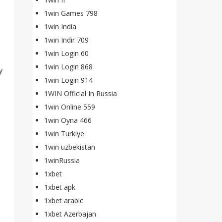
1win Games 798
1win India
1win Indir 709
1win Login 60
1win Login 868
y
1win Login 914
1WIN Official In Russia
1win Online 559
1win Oyna 466
1win Turkiye
1win uzbekistan
1winRussia
1xbet
1xbet apk
1xbet arabic
1xbet Azerbajan