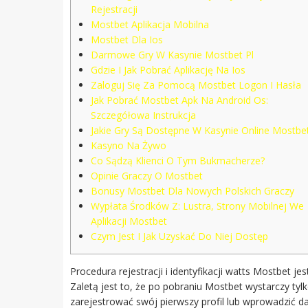
Rejestracji
Mostbet Aplikacja Mobilna
Mostbet Dla Ios
Darmowe Gry W Kasynie Mostbet Pl
Gdzie I Jak Pobrać Aplikację Na Ios
Zaloguj Się Za Pomocą Mostbet Logon I Hasła
Jak Pobrać Mostbet Apk Na Android Os:
Szczegółowa Instrukcja
Jakie Gry Są Dostępne W Kasynie Online Mostbet
Kasyno Na Żywo
Co Sądzą Klienci O Tym Bukmacherze?
Opinie Graczy O Mostbet
Bonusy Mostbet Dla Nowych Polskich Graczy
Wypłata Środków Z: Lustra, Strony Mobilnej We
Aplikacji Mostbet
Czym Jest I Jak Uzyskać Do Niej Dostęp
Procedura rejestracji i identyfikacji watts Mostbet j
Zaletą jest to, że po pobraniu Mostbet wystarczy ty
zarejestrować swój pierwszy profil lub wprowadzić d