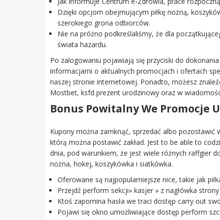
Jak informuje Centrum e-Zdrowia, prace rozpoczną 
Dzięki opcjom obejmującym piłkę nożną, koszykówk
szerokiego grona odbiorców.
Nie na próżno podkreślaliśmy, że dla początkując
świata hazardu.
Po zalogowaniu pojawiają się przyciski do dokonania d
informacjami o aktualnych promocjach i ofertach s
naszej stronie internetowej. Ponadto, możesz znal
Mostbet, ksfd prezent urodzinowy oraz w wiadomośc
Bonus Powitalny We Promocje U
Kupony można zamknąć, sprzedać albo pozostawić w 
którą można postawić zakład. Jest to be able to codz
dnia, pod warunkiem, że jest wiele różnych raffgier d
nożna, hokej, koszykówka i siatkówka.
Oferowane są najpopularniejsze nice, takie jak pił
Przejdź perform sekcji» kasjer » z nagłówka strony 
Ktoś zapomina hasła we traci dostęp carry out swo
Pojawi się okno umożliwiające dostęp perform szc