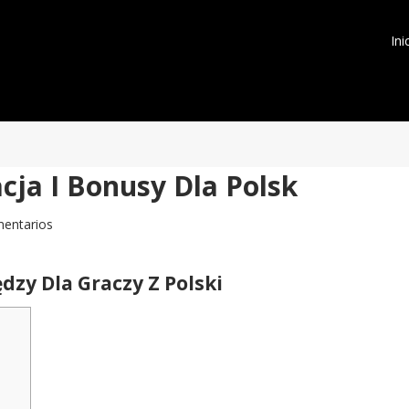
Ini
acja I Bonusy Dla Polsk
entarios
zy Dla Graczy Z Polski