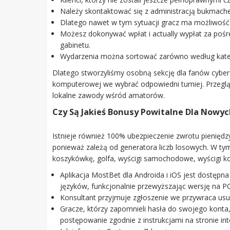
Należy skontaktować się z administracją bukmach
Dlatego nawet w tym sytuacji gracz ma możliwość 
Możesz dokonywać wpłat i actually wypłat za poś
gabinetu.
Wydarzenia można sortować zarówno według kategor
Dlatego stworzyliśmy osobną sekcję dla fanów cybers
komputerowej we wybrać odpowiedni turniej. Przeglą
lokalne zawody wśród amatorów.
Czy Są Jakieś Bonusy Powitalne Dla Nowyc
Istnieje również 100% ubezpieczenie zwrotu pieniędzy
ponieważ zależą od generatora liczb losowych. W tym
koszykówkę, golfa, wyścigi samochodowe, wyścigi k
Aplikacja MostBet dla Androida i iOS jest dostępn
języków, funkcjonalnie przewyższając wersję na PC
Konsultant przyjmuje zgłoszenie we przywraca usun
Gracze, którzy zapomnieli hasła do swojego konta
postępowanie zgodnie z instrukcjami na stronie in