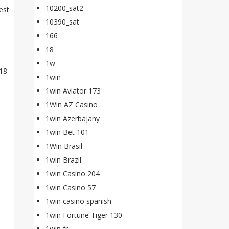
10200_sat2
est
10390_sat
166
18
1w
 18
1win
1win Aviator 173
1Win AZ Casino
1win Azerbajany
1win Bet 101
1Win Brasil
1win Brazil
1win Casino 204
1win Casino 57
1win casino spanish
1win Fortune Tiger 130
1win fr