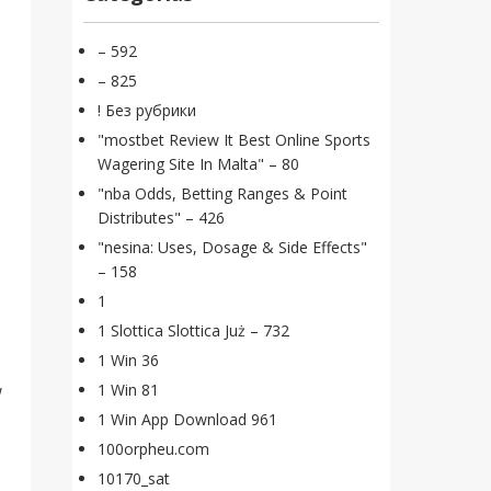
– 592
– 825
! Без рубрики
"mostbet Review It Best Online Sports
Wagering Site In Malta" – 80
"nba Odds, Betting Ranges & Point
Distributes" – 426
"nesina: Uses, Dosage & Side Effects"
– 158
1
1 Slottica Slottica Już – 732
1 Win 36
1 Win 81
w
1 Win App Download 961
100orpheu.com
10170_sat