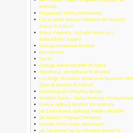
Androida
Przyjazność Strony Internetowej
Czy Są Jakieś Bonusy Powitalne Dla Nowych
Graczy W Polsce?
Bonus Powitalny I Actually Promocje U
Bukmachera I Kasyna
Obsługa Serwisowa Mostbet
Gry Karciane
Dla Ios
Obsługa Klienta Mostbet W Polsce
Rejestracja, Identyfikacja W Mostbet
Czy Mogę Obstawiać Wydarzenia Sportowe Mhh
Żywo W Mostbet W Polsce?
Rejestracja Em Oficjalnej Stronie
Mostbet Opinie – Nasza Recenzja I Podsumowa
Funkcje Aplikacji Mostbet Em Androida
Jak Zainstalować Aplikację Mobilną Mostbet
Jak Wpłacić I Wypłacić Pieniądze
Szeroka Oferta Zajęć Sportowych
Jak Zalogować Się Do Oficjalnej Strony Po