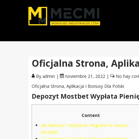
Oficjalna Strona, Aplik
By admin
|
noviembre 21, 2022
|
No hay com
Oficjalna Strona, Aplikacja I Bonusy Dla Polski
Depozyt Mostbet Wypłata Pienięd
Content
Jak Wpłacać I Wypłacać Wygrane W Kasyno
Mostbet
Jak Postawić Zakład W Aplikacji Mostbet Na