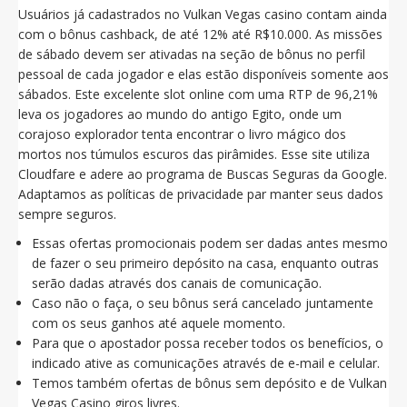
Usuários já cadastrados no Vulkan Vegas casino contam ainda
com o bônus cashback, de até 12% até R$10.000. As missões
de sábado devem ser ativadas na seção de bônus no perfil
pessoal de cada jogador e elas estão disponíveis somente aos
sábados. Este excelente slot online com uma RTP de 96,21%
leva os jogadores ao mundo do antigo Egito, onde um
corajoso explorador tenta encontrar o livro mágico dos
mortos nos túmulos escuros das pirâmides. Esse site utiliza
Cloudfare e adere ao programa de Buscas Seguras da Google.
Adaptamos as políticas de privacidade par manter seus dados
sempre seguros.
Essas ofertas promocionais podem ser dadas antes mesmo
de fazer o seu primeiro depósito na casa, enquanto outras
serão dadas através dos canais de comunicação.
Caso não o faça, o seu bônus será cancelado juntamente
com os seus ganhos até aquele momento.
Para que o apostador possa receber todos os benefícios, o
indicado ative as comunicações através de e-mail e celular.
Temos também ofertas de bônus sem depósito e de Vulkan
Vegas Casino giros livres.