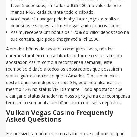
fazer 5 depósitos, limitados a R$5.000, no valor de pelo
menos R$50 cada durante todo o sábado.
Você poderá navegar pelo lobby, fazer jogos e realizar
depósitos e saques facilmente gastando poucos dados.
Assim, receberá um bônus de 120% do valor depositado na
sua carteira, que pode chegar até a R$ 2500.
Além dos bônus de cassino, como giros livres, nós lhe
daremos também um cashback conforme o seu status do
apostador. Assim como a recompensa semanal, este
reembolso é dado a todos os apostadores que possuírem
status igual ou maior do que o Amador. O patamar inicial
deste bônus sem depósito é de 3%, podendo alcançar até
mesmo 12% no status VIP Diamante. Todo apostador que
alcançar o status Amador no nosso programa de recompensa
terá direito semanal a um bônus extra nos seus depósitos.
Vulkan Vegas Casino Frequently
Asked Questions
E é possível também criar um atalho no seu Iphone ou Ipad