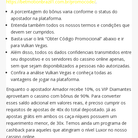
https://betmotionbrazil1.com.br/promocode/
.
A porcentagem do bônus varia conforme o status do
apostador na plataforma.
Entenda também todos os nossos termos e condições que
devem ser cumpridos.
Basta usar o link “Obter Código Promocional” abaixo e ir
para Vulkan Vegas.
Além disso, todos os dados confidenciais transmitidos entre
seu dispositivo e os servidores do cassino online apenas,
sem que sejam disponibilizados a pessoas não autorizadas.
Confira a análise Vulkan Vegas e conheça todas as
vantagens de jogar na plataforma.
Enquanto o apostador Amador recebe 10%, os VIP Diamantes
aproveitam o cassino com bônus de 90%. Para converter
esses saldo adicional em valores reais, é preciso cumprir os
requisitos de apostas de 40x do total depositado. Já as
apostas grátis em ambos os caça-níqueis possuem um
requerimento menor, de 30x. Temos ainda um programa de
cashback para aqueles que atingiram o nível Luxor no nosso
cassino online.