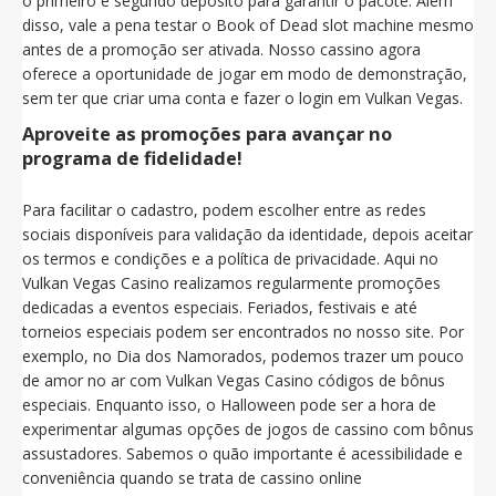
o primeiro e segundo depósito para garantir o pacote. Além
disso, vale a pena testar o Book of Dead slot machine mesmo
antes de a promoção ser ativada. Nosso cassino agora
oferece a oportunidade de jogar em modo de demonstração,
sem ter que criar uma conta e fazer o login em Vulkan Vegas.
Aproveite as promoções para avançar no
programa de fidelidade!
Para facilitar o cadastro, podem escolher entre as redes
sociais disponíveis para validação da identidade, depois aceitar
os termos e condições e a política de privacidade. Aqui no
Vulkan Vegas Casino realizamos regularmente promoções
dedicadas a eventos especiais. Feriados, festivais e até
torneios especiais podem ser encontrados no nosso site. Por
exemplo, no Dia dos Namorados, podemos trazer um pouco
de amor no ar com Vulkan Vegas Casino códigos de bônus
especiais. Enquanto isso, o Halloween pode ser a hora de
experimentar algumas opções de jogos de cassino com bônus
assustadores. Sabemos o quão importante é acessibilidade e
conveniência quando se trata de cassino online