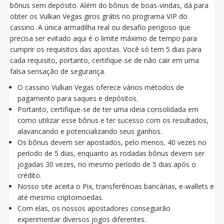
bônus sem depósito. Além do bônus de boas-vindas, dá para
obter os Vulkan Vegas giros grátis no programa VIP do
cassino. A única armadilha real ou desafio perigoso que
precisa ser evitado aqui é o limite máximo de tempo para
cumprir os requisitos das apostas. Você só tem 5 dias para
cada requisito, portanto, certifique-se de não cair em uma
falsa sensação de segurança.
O cassino Vulkan Vegas oferece vários métodos de
pagamento para saques e depósitos.
Portanto, certifique-se de ter uma ideia consolidada em
como utilizar esse bônus e ter sucesso com os resultados,
alavancando e potencializando seus ganhos.
Os bônus devem ser apostados, pelo menos, 40 vezes no
período de 5 dias, enquanto as rodadas bônus devem ser
jogadas 30 vezes, no mesmo período de 5 dias após o
crédito.
Nosso site aceita o Pix, transferências bancárias, e-wallets e
até mesmo criptomoedas.
Com elas, os nossos apostadores conseguirão
experimentar diversos jogos diferentes.