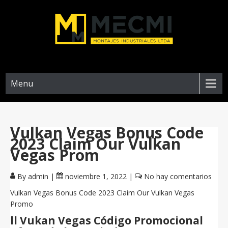
Menu
Vulkan Vegas Bonus Code
2023 Claim Our Vulkan
Vegas Prom
By admin
|
noviembre 1, 2022
|
No hay comentarios
Vulkan Vegas Bonus Code 2023 Claim Our Vulkan Vegas
Promo
ll Vukan Vegas Código Promocional