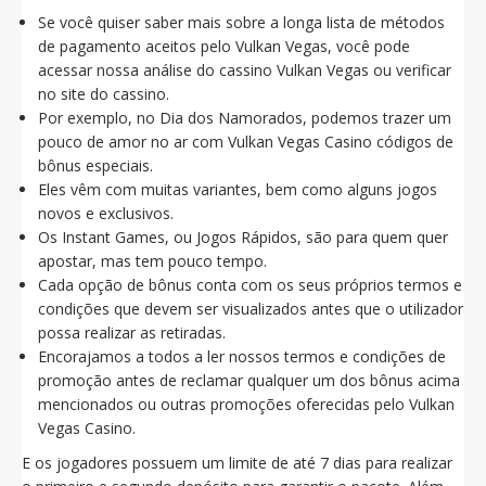
Se você quiser saber mais sobre a longa lista de métodos
de pagamento aceitos pelo Vulkan Vegas, você pode
acessar nossa análise do cassino Vulkan Vegas ou verificar
no site do cassino.
Por exemplo, no Dia dos Namorados, podemos trazer um
pouco de amor no ar com Vulkan Vegas Casino códigos de
bônus especiais.
Eles vêm com muitas variantes, bem como alguns jogos
novos e exclusivos.
Os Instant Games, ou Jogos Rápidos, são para quem quer
apostar, mas tem pouco tempo.
Cada opção de bônus conta com os seus próprios termos e
condições que devem ser visualizados antes que o utilizador
possa realizar as retiradas.
Encorajamos a todos a ler nossos termos e condições de
promoção antes de reclamar qualquer um dos bônus acima
mencionados ou outras promoções oferecidas pelo Vulkan
Vegas Casino.
E os jogadores possuem um limite de até 7 dias para realizar