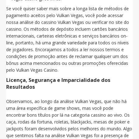
Se você quiser saber mais sobre a longa lista de métodos de
pagamento aceitos pelo Vulkan Vegas, você pode acessar
nossa análise do cassino Vulkan Vegas ou verificar no site do
cassino. Os métodos de depósito incluem cartões bancários
internacionais, carteiras eletrônicas e serviços bancários on-
line, portanto, há uma grande variedade para todos os níveis
de jogadores. Encorajamos a todos a ler nossos termos e
condições de promoção antes de reclamar qualquer um dos
bônus acima mencionados ou outras promoções oferecidas
pelo Vulkan Vegas Casino.
Licença, Segurança e Imparcialidade dos
Resultados
Observamos, ao longo da análise Vulkan Vegas, que não há
uma área específica de game shows, mas você pode
encontrar bons títulos por lá na categoria cassino ao vivo. Os
caça, rodas da fortuna, roletas, blackjacks, mesas de poker e
jackpots foram desenvolvidos pelos melhores do mundo. Algo
que sentimos falta na análise Vulkan Vegas foi a presença de