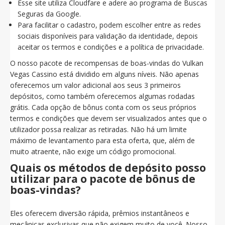
Esse site utiliza Cloudfare e adere ao programa de Buscas
Seguras da Google.
Para facilitar o cadastro, podem escolher entre as redes
sociais disponíveis para validação da identidade, depois
aceitar os termos e condições e a política de privacidade.
O nosso pacote de recompensas de boas-vindas do Vulkan
Vegas Cassino está dividido em alguns níveis. Não apenas
oferecemos um valor adicional aos seus 3 primeiros
depósitos, como também oferecemos algumas rodadas
grátis. Cada opção de bônus conta com os seus próprios
termos e condições que devem ser visualizados antes que o
utilizador possa realizar as retiradas. Não há um limite
máximo de levantamento para esta oferta, que, além de
muito atraente, não exige um código promocional.
Quais os métodos de depósito posso
utilizar para o pacote de bônus de
boas-vindas?
Eles oferecem diversão rápida, prêmios instantâneos e
mecânicas exclusivas que não exigem muito de você. Nosso