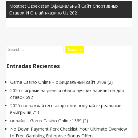
Mostbet Uzbekistan Официальный Сайт Спортивных
Ставок И Онлайн-казино Uz 202
Entradas Recientes
Gama Casino Online – официальный сайт.3108 (2)
2025 с играми на деньги обзор лучших вариантов для
ставок.692
2025 наслаждайтесь азартом и получайте реальные
выигрыши.711
онлайн – Gama Casino Online.1339 (2)
No Down Payment Perk Checklist: Your Ultimate Overview
to Free Gambling Enterprise Bonus Offers