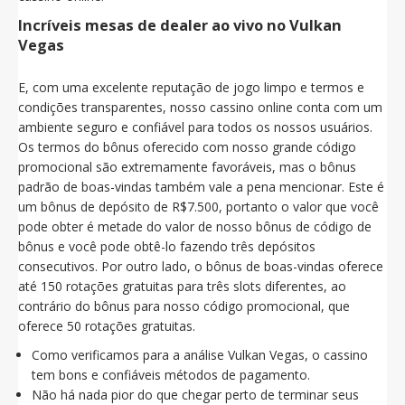
Incríveis mesas de dealer ao vivo no Vulkan
Vegas
E, com uma excelente reputação de jogo limpo e termos e
condições transparentes, nosso cassino online conta com um
ambiente seguro e confiável para todos os nossos usuários.
Os termos do bônus oferecido com nosso grande código
promocional são extremamente favoráveis, mas o bônus
padrão de boas-vindas também vale a pena mencionar. Este é
um bônus de depósito de R$7.500, portanto o valor que você
pode obter é metade do valor de nosso bônus de código de
bônus e você pode obtê-lo fazendo três depósitos
consecutivos. Por outro lado, o bônus de boas-vindas oferece
até 150 rotações gratuitas para três slots diferentes, ao
contrário do bônus para nosso código promocional, que
oferece 50 rotações gratuitas.
Como verificamos para a análise Vulkan Vegas, o cassino
tem bons e confiáveis métodos de pagamento.
Não há nada pior do que chegar perto de terminar seus