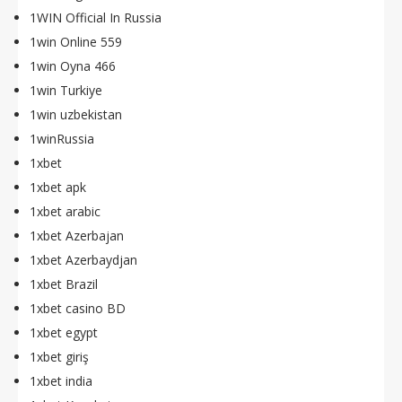
1WIN Official In Russia
1win Online 559
1win Oyna 466
1win Turkiye
1win uzbekistan
1winRussia
1xbet
1xbet apk
1xbet arabic
1xbet Azerbajan
1xbet Azerbaydjan
1xbet Brazil
1xbet casino BD
1xbet egypt
1xbet giriş
1xbet india