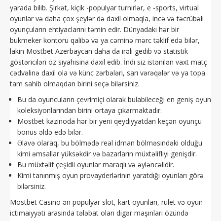
yarada bilib. Şirkət, kiçik -populyar turnirlər, e -sports, virtual
oyunlar və daha çox şeylər də daxil olmaqla, incə və təcrübəli
oyunçuların ehtiyaclarını təmin edir. Dünyadakı hər bir
bukmeker kontoru qalibə və ya cəminə mərc təklif edə bilər,
lakin Mostbet Azerbaycan daha da irəli gedib və statistik
göstəriciləri öz siyahısına daxil edib. İndi siz istənilən vaxt matç
cədvəlinə daxil ola və künc zərbələri, sarı vərəqələr və ya topa
tam sahib olmaqdan birini seçə bilərsiniz.
Bu da oyuncuların çevrimiçi olarak bulabileceği en geniş oyun
koleksiyonlarından birini ortaya çıkarmaktadır.
Mostbet kazinoda hər bir yeni qeydiyyatdan keçən oyunçu
bonus əldə edə bilər.
Əlavə olaraq, bu bölmədə real idman bölməsindəki olduğu
kimi əmsallar yüksəkdir və bazarların müxtəlifliyi genişdir.
Bu müxtəlif çeşidli oyunlar maraqlı və əyləncəlidir.
Kimi tanınmış oyun provayderlərinin yaratdığı oyunları görə
bilərsiniz.
Mostbet Casino ən populyar slot, kart oyunları, rulet və oyun
ictimaiyyəti arasında tələbat olan digər maşınları özündə