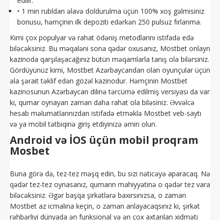
edilir.
• 1 min rubldan əlavə doldurulma üçün 100% xoş gəlmisiniz
bonusu, həmçinin ilk depoziti edərkən 250 pulsuz fırlanma.
Kimi çox populyar və rahat ödəniş metodlarını istifadə edə
biləcəksiniz. Bu məqaləni sona qədər oxusanız, Mostbet onlayn
kazinoda qarşılaşacağınız bütün məqamlarla tanış ola bilərsiniz.
Gördüyünüz kimi, Mostbet Azərbaycandan olan oyunçular üçün
əla şərait təklif edən gözəl kazinodur. Həmçinin Mostbet
kazinosunun Azərbaycan dilinə tərcümə edilmiş versiyası da var
ki, qumar oynayan zaman daha rahat ola biləsiniz. Əvvəlcə
hesab məlumatlarınızdan istifadə etməklə Mostbet veb-saytı
və ya mobil tətbiqinə giriş etdiyinizə əmin olun.
Android və İOS üçün mobil proqram
Mosbet
Buna görə də, tez-tez məşq edin, bu sizi nəticəyə aparacaq. Nə
qədər tez-tez oynasanız, qumarın mahiyyətinə o qədər tez vara
biləcəksiniz. Əgər başqa şirkətlərə baxırsınızsa, o zaman
Mostbet az icmalına keçin, o zaman anlayacaqsınız ki, şirkət
rəhbərliyi dünyada ən funksional və ən çox axtarılan xidməti