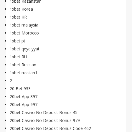
1xbet Kazahstan
1xbet Korea
1xbet KR
1xbet malaysia
1xbet Morocco
1xbet pt
1xbet qeydiyyat
1xbet RU
1xbet Russian
1xbet russian1
2
20 Bet 933
20bet App 897
20bet App 997
20bet Casino No Deposit Bonus 45
20bet Casino No Deposit Bonus 979
20bet Casino No Deposit Bonus Code 462