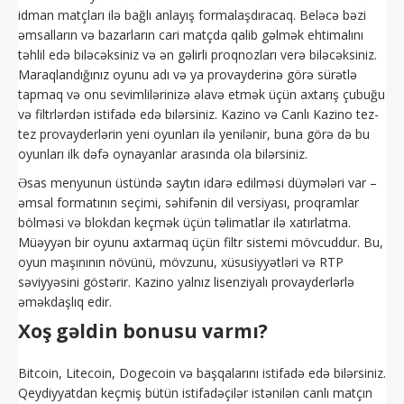
idman matçları ilə bağlı anlayış formalaşdıracaq. Beləcə bəzi
əmsalların və bazarların cari matçda qalib gəlmək ehtimalını
təhlil edə biləcəksiniz və ən gəlirli proqnozları verə biləcəksiniz.
Maraqlandığınız oyunu adı və ya provayderinə görə sürətlə
tapmaq və onu sevimlilərinizə əlavə etmək üçün axtarış çubuğu
və filtrlərdən istifadə edə bilərsiniz. Kazino və Canlı Kazino tez-
tez provayderlərin yeni oyunları ilə yenilənir, buna görə də bu
oyunları ilk dəfə oynayanlar arasında ola bilərsiniz.
Əsas menyunun üstündə saytın idarə edilməsi düymələri var –
əmsal formatının seçimi, səhifənin dil versiyası, proqramlar
bölməsi və blokdan keçmək üçün təlimatlar ilə xatırlatma.
Müəyyən bir oyunu axtarmaq üçün filtr sistemi mövcuddur. Bu,
oyun maşınının növünü, mövzunu, xüsusiyyətləri və RTP
səviyyəsini göstərir. Kazino yalnız lisenziyalı provayderlərlə
əməkdaşlıq edir.
Xoş gəldin bonusu varmı?
Bitcoin, Litecoin, Dogecoin və başqalarını istifadə edə bilərsiniz.
Qeydiyyatdan keçmiş bütün istifadəçilər istənilən canlı matçın