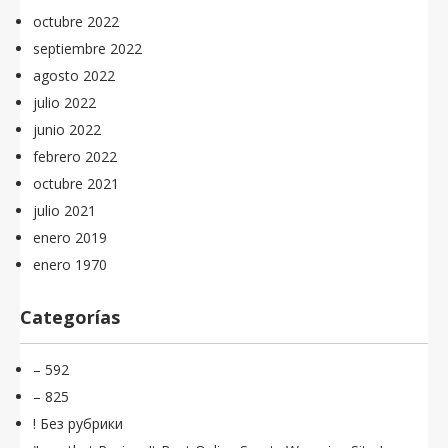
octubre 2022
septiembre 2022
agosto 2022
julio 2022
junio 2022
febrero 2022
octubre 2021
julio 2021
enero 2019
enero 1970
Categorías
– 592
– 825
! Без рубрики