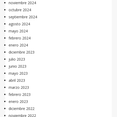
noviembre 2024
octubre 2024
septiembre 2024
agosto 2024
mayo 2024
febrero 2024
enero 2024
diciembre 2023
julio 2023
junio 2023
mayo 2023
abril 2023
marzo 2023
febrero 2023
enero 2023
diciembre 2022
noviembre 2022