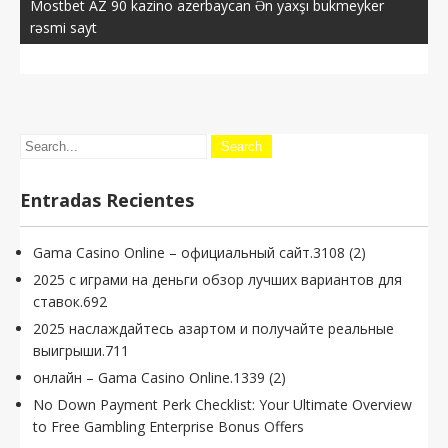
Mostbet AZ 90 kazino azerbaycan Ən yaxşı bukmeyker
rəsmi sayt
Entradas Recientes
Gama Casino Online – официальный сайт.3108 (2)
2025 с играми на деньги обзор лучших вариантов для
ставок.692
2025 наслаждайтесь азартом и получайте реальные
выигрыши.711
онлайн – Gama Casino Online.1339 (2)
No Down Payment Perk Checklist: Your Ultimate Overview
to Free Gambling Enterprise Bonus Offers