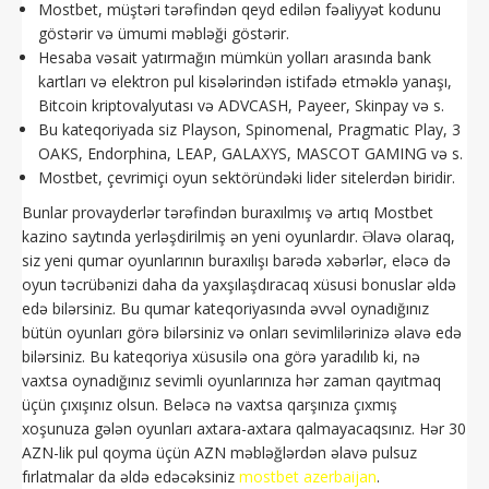
Mostbet, müştəri tərəfindən qeyd edilən fəaliyyət kodunu
göstərir və ümumi məbləği göstərir.
Hesaba vəsait yatırmağın mümkün yolları arasında bank
kartları və elektron pul kisələrindən istifadə etməklə yanaşı,
Bitcoin kriptovalyutası və ADVCASH, Payeer, Skinpay və s.
Bu kateqoriyada siz Playson, Spinomenal, Pragmatic Play, 3
OAKS, Endorphina, LEAP, GALAXYS, MASCOT GAMING və s.
Mostbet, çevrimiçi oyun sektöründəki lider sitelerdən biridir.
Bunlar provayderlər tərəfindən buraxılmış və artıq Mostbet
kazino saytında yerləşdirilmiş ən yeni oyunlardır. Əlavə olaraq,
siz yeni qumar oyunlarının buraxılışı barədə xəbərlər, eləcə də
oyun təcrübənizi daha da yaxşılaşdıracaq xüsusi bonuslar əldə
edə bilərsiniz. Bu qumar kateqoriyasında əvvəl oynadığınız
bütün oyunları görə bilərsiniz və onları sevimlilərinizə əlavə edə
bilərsiniz. Bu kateqoriya xüsusilə ona görə yaradılıb ki, nə
vaxtsa oynadığınız sevimli oyunlarınıza hər zaman qayıtmaq
üçün çıxışınız olsun. Beləcə nə vaxtsa qarşınıza çıxmış
xoşunuza gələn oyunları axtara-axtara qalmayacaqsınız. Hər 30
AZN-lik pul qoyma üçün AZN məbləğlərdən əlavə pulsuz
fırlatmalar da əldə edəcəksiniz
mostbet azerbaijan
.