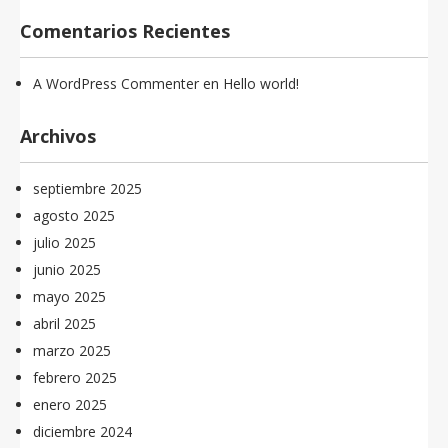
Comentarios Recientes
A WordPress Commenter
en
Hello world!
Archivos
septiembre 2025
agosto 2025
julio 2025
junio 2025
mayo 2025
abril 2025
marzo 2025
febrero 2025
enero 2025
diciembre 2024