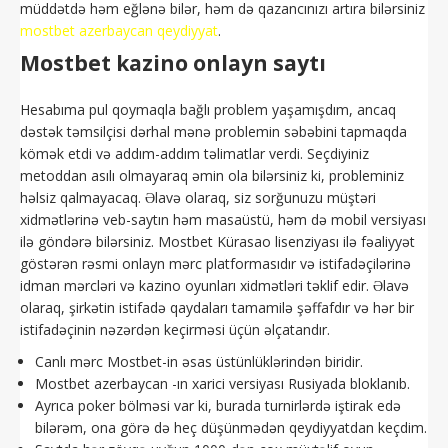
müddətdə həm eğlənə bilər, həm də qazancınızı artıra bilərsiniz
mostbet azerbaycan qeydiyyat
.
Mostbet kazino onlayn saytı
Hesabıma pul qoymaqla bağlı problem yaşamışdım, ancaq
dəstək təmsilçisi dərhal mənə problemin səbəbini tapmaqda
kömək etdi və addım-addım təlimatlar verdi. Seçdiyiniz
metoddan asılı olmayaraq əmin ola bilərsiniz ki, probleminiz
həlsiz qalmayacaq. Əlavə olaraq, siz sorğunuzu müştəri
xidmətlərinə veb-saytın həm masaüstü, həm də mobil versiyası
ilə göndərə bilərsiniz. Mostbet Kürasao lisenziyası ilə fəaliyyət
göstərən rəsmi onlayn mərc platformasıdır və istifadəçilərinə
idman mərcləri və kazino oyunları xidmətləri təklif edir. Əlavə
olaraq, şirkətin istifadə qaydaları tamamilə şəffafdır və hər bir
istifadəçinin nəzərdən keçirməsi üçün əlçatandır.
Canlı mərc Mostbet-in əsas üstünlüklərindən biridir.
Mostbet azerbaycan -ın xarici versiyası Rusiyada bloklanıb.
Ayrıca poker bölməsi var ki, burada turnirlərdə iştirak edə
bilərəm, ona görə də heç düşünmədən qeydiyyatdan keçdim.