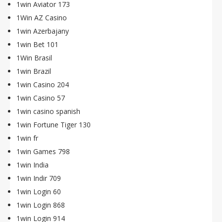
1win Aviator 173
1Win AZ Casino
1win Azerbajany
1win Bet 101
1Win Brasil
1win Brazil
1win Casino 204
1win Casino 57
1win casino spanish
1win Fortune Tiger 130
1win fr
1win Games 798
1win India
1win Indir 709
1win Login 60
1win Login 868
1win Login 914