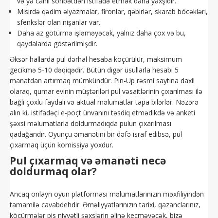
və ya canlı söhbətdən istifadə etmək daha yaxşıdır.
Misirdə qədim əlyazmalar, fironlar, qəbirlər, skarab böcəkləri,
sfenkslər olan nişanlar var.
Daha az götürmə işləməyəcək, yalnız daha çox və bu,
qaydalarda göstərilmişdir.
Əksər hallarda pul dərhal hesaba köçürülür, maksimum
gecikmə 5-10 dəqiqədir. Bütün digər üsullarla hesabı 5
manatdan artırmaq mümkündür. Pin-Up rəsmi saytına daxil
olaraq, qumar evinin müştəriləri pul vəsaitlərinin çıxarılması ilə
bağlı çoxlu faydalı və aktual məlumatlar tapa bilərlər. Nəzərə
alın ki, istifadəçi e-poçt ünvanını təsdiq etmədikdə və anketi
şəxsi məlumatlarla doldurmadıqda pulun çıxarılması
qadağandır. Oyunçu əmanətini bir dəfə israf edibsə, pul
çıxarmaq üçün komissiya yoxdur.
Pul çıxarmaq və əmanəti necə
doldurmaq olar?
Ancaq onlayn oyun platforması məlumatlarınızın məxfiliyindən
tamamilə cavabdehdir. Əməliyyatlarınızın tarixi, qazanclarınız,
köçürmələr pis niyyətli şəxslərin əlinə keçməyəcək, bizə