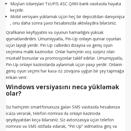
Müştəri ödənişləri TsUPIS ASC QIWI-bank vasitəsilə həyata
keçirilir.
Mobil versiyanı yükləmək üçün heç bir depozitdən danışırıqsa
, onu daha sonra şəxsi hesabınızda aktivləşdirə bilərsiniz.
Qrafikanın keyfiyyətini və oyunun hamarlığını yüksək
qiymətləndirdim. Ümumiyyətlə, Pin-Up onlayn qumar oyunları
üçün layiqli yerdir. Pin-Up cəlbedici dizayna və geniş oyun
seçiminə malik kazinodur. Onlar həmçinin xoş sürpriz olan
müxtəlif bonuslar və promosyonlar təklif edirlər. Ümumiyyətlə,
Pin-Up onlayn kazinolarda əylənmək üçün yaxşı yerdir. Onların
geniş oyun seçimi hər kəsə öz zövqünə uyğun bir şey tapmağa
imkan verir.
Windows versiyasını necə yükləmək
olar?
Siz həmçinin smartfonunuza gələn SMS vasitəsilə hesabınıza
icazə verərək, telefon nömrəsi ilə onlayn kazinoda
qeydiyyatdan keçə bilərsiniz. Siz avtorizasiya üçün telefon
nömrəsi və SMS istifadə edərək, “Pin Up” xidmətinə giriş və