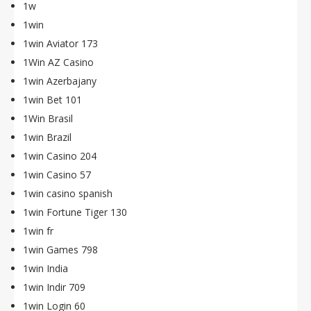
1w
1win
1win Aviator 173
1Win AZ Casino
1win Azerbajany
1win Bet 101
1Win Brasil
1win Brazil
1win Casino 204
1win Casino 57
1win casino spanish
1win Fortune Tiger 130
1win fr
1win Games 798
1win India
1win Indir 709
1win Login 60