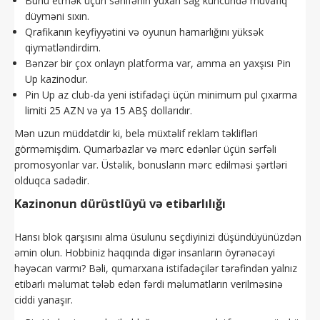
Bunu etmək üçün səhifənin yuxarı sağ küncündə müvafiq
düyməni sıxın.
Qrafikanın keyfiyyətini və oyunun hamarlığını yüksək
qiymətləndirdim.
Bənzər bir çox onlayn platforma var, amma ən yaxşısı Pin
Up kazinodur.
Pin Up az club-da yeni istifadəçi üçün minimum pul çıxarma
limiti 25 AZN və ya 15 ABŞ dollarıdır.
Mən uzun müddətdir ki, belə müxtəlif reklam təklifləri
görməmişdim. Qumarbazlar və mərc edənlər üçün sərfəli
promosyonlar var. Üstəlik, bonusların mərc edilməsi şərtləri
olduqca sadədir.
Kazinonun dürüstlüyü və etibarlılığı
Hansı blok qarşısını alma üsulunu seçdiyinizi düşündüyünüzdən
əmin olun. Hobbiniz haqqında digər insanların öyrənəcəyi
həyəcan varmı? Bəli, qumarxana istifadəçilər tərəfindən yalnız
etibarlı məlumat tələb edən fərdi məlumatların verilməsinə
ciddi yanaşır.