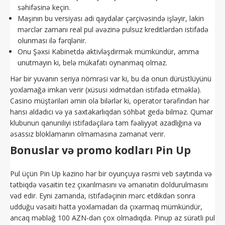
səhifəsinə keçin.
Maşının bu versiyası adi qaydalar çərçivəsində işləyir, lakin
mərclər zamanı real pul əvəzinə pulsuz kreditlərdən istifadə
olunması ilə fərqlənir.
Onu Şəxsi Kabinetdə aktivləşdirmək mümkündür, amma
unutmayın ki, belə mükafatı oynanmaq olmaz.
Hər bir yuvanın seriya nömrəsi var ki, bu da onun dürüstlüyünü
yoxlamağa imkan verir (xüsusi xidmətdən istifadə etməklə).
Casino müştəriləri əmin ola bilərlər ki, operator tərəfindən hər
hansı aldadıcı və ya saxtakarlıqdan söhbət gedə bilməz. Qumar
klubunun qanuniliyi istifadəçilərə tam fəaliyyət azadlığına və
əsassız bloklamanın olmamasına zəmanət verir.
Bonuslar və promo kodları Pin Up
Pul üçün Pin Up kazino hər bir oyunçuya rəsmi veb saytında və
tətbiqdə vəsaitin tez çıxarılmasını və əmanətin doldurulmasını
vəd edir. Eyni zamanda, istifadəçinin mərc etdikdən sonra
udduğu vəsaiti hətta yoxlamadan da çıxarmaq mümkündür,
ancaq məbləğ 100 AZN-dən çox olmadıqda. Pinup az sürətli pul