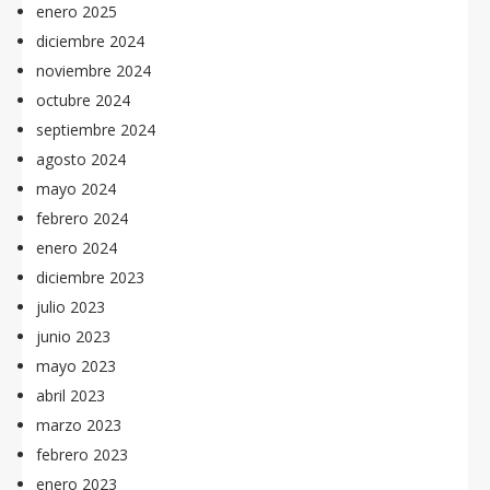
enero 2025
diciembre 2024
noviembre 2024
octubre 2024
septiembre 2024
agosto 2024
mayo 2024
febrero 2024
enero 2024
diciembre 2023
julio 2023
junio 2023
mayo 2023
abril 2023
marzo 2023
febrero 2023
enero 2023