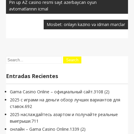
de
Pin up AZ casino resmi sayt azerbaycan oyun
entradas
avtomatlarının icmal
Mosbet: onlayn kazino və idman mərclər
Entradas Recientes
Gama Casino Online – официальный сайт.3108 (2)
2025 с играми на деньги обзор лучших вариантов для
ставок.692
2025 наслаждайтесь азартом и получайте реальные
выигрыши.711
онлайн – Gama Casino Online.1339 (2)