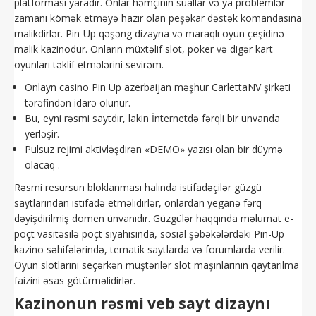
platforması yaradır. Onlar həmçinin suallar və ya problemlər
zamanı kömək etməyə hazır olan peşəkar dəstək komandasına
malikdirlər. Pin-Up qəşəng dizayna və maraqlı oyun çeşidinə
malik kazinodur. Onların müxtəlif slot, poker və digər kart
oyunları təklif etmələrini sevirəm.
Onlayn casino Pin Up azerbaijan məşhur CarlettaNV şirkəti
tərəfindən idarə olunur.
Bu, eyni rəsmi saytdır, lakin İnternetdə fərqli bir ünvanda
yerləşir.
Pulsuz rejimi aktivləşdirən «DEMO» yazısı olan bir düymə
olacaq .
Rəsmi resursun bloklanması halında istifadəçilər güzgü
saytlarından istifadə etməlidirlər, onlardan yeganə fərq
dəyişdirilmiş domen ünvanıdır. Güzgülər haqqında məlumat e-
poçt vasitəsilə poçt siyahısında, sosial şəbəkələrdəki Pin-Up
kazino səhifələrində, tematik saytlarda və forumlarda verilir.
Oyun slotlarını seçərkən müştərilər slot maşınlarının qaytarılma
faizini əsas götürməlidirlər.
Kazinonun rəsmi veb sayt dizaynı