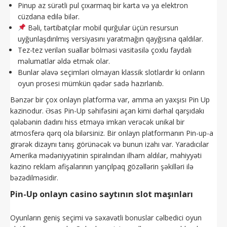
Pinup az sürətli pul çıxarmaq bir karta və ya elektron
cüzdana edilə bilər.
Bəli, tərtibatçılar mobil qurğular üçün resursun
uyğunlaşdırılmış versiyasını yaratmağın qayğısına qaldılar.
Tez-tez verilən suallar bölməsi vasitəsilə çoxlu faydalı
məlumatlar əldə etmək olar.
Bunlar əlavə seçimləri olmayan klassik slotlardır ki onların
oyun prosesi mümkün qədər sadə hazırlanıb.
Bənzər bir çox onlayn platforma var, amma ən yaxşısı Pin Up
kazinodur. Əsas Pin-Up səhifəsini açan kimi dərhal qarşıdakı
qələbənin dadını hiss etməyə imkan verəcək unikal bir
atmosferə qərq ola bilərsiniz. Bir onlayn platformanın Pin-up-a
girərək dizaynı tanış görünəcək və bunun izahı var. Yaradıcılar
Amerika mədəniyyətinin spiralından ilham aldılar, mahiyyəti
kazino reklam afişalarının yarıçılpaq gözəllərin şəkilləri ilə
bəzədilməsidir.
Pin-Up onlayn casino saytının slot maşınları
Oyunların geniş seçimi və səxavətli bonuslar cəlbedici oyun