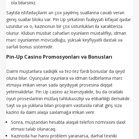
ola bilərsiniz.
Saytda istifadəçilərin ən çox yayılmış suallarına cavab verən
geniş suallar bloku var. Pin Up şirkətinin fəaliyyəti kifayət qədər
uzundur və o, kazinonun bir çox üstünlükləri ilə xarakterizə
olunur. Klubun müsbət cəhətləri oyunların müxtəlifliyi, idman
mərc oyunlarının mövcudluğu, yüksək keyfiyyətli dəstək və
sərfəli bonus sistemidir.
Pin-Up Casino Promosyonları və Bonusları
Daimi müştərilərə sadiqlik və tez-tez fərdi bonuslar da qeyd
oluna bilər. Oyunçular oyunlara və idman tədbirlərinə mərc
etməyə imkan verən sadə qeydiyyat prosesinə diqqət
yetirməlidirlər. Pin Up casino az lisenziyalıdır, bu da oradakı
oyun proseslərinin mütləq təhlükəsizliyi və etibarlılığı deməkdir.
Sayt və ya yüklənə bilən proqram vasitəsilə rahat giriş sizə
kazino ilə daim əlaqə saxlamağa imkan verir.
Sonra, müştəridən hesabla əlaqəli telefon nömrəsini daxil
etməsi tələb olunacaq.
Kazinoda hər hansı problem yaranarsa, dərhal texniki