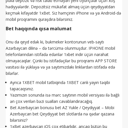
pulla depozit və risk tələb etməyən yeni oyunçular üçün xoş
hədiyyələrdir. Depozitsiz mükafat almaq üçün qeydiyyatdan
keçmək kifayətdir 1xBet. Siz həmçinin iPhone və ya Android-də
mobil proqramını quraşdıra bilərsiniz.
Bet haqqında qısa məlumat
Onu da qeyd edək ki, bukmeker kontorunun veb-saytı
Azərbaycan dilinə – də tərcümə olunmuşdur. IPHONE mobil
telefonlarından istifadə edənlər 1xbet indir üçün narahat
olmayacaqlar. Çünki bu istifadəçilər bu proqramı APP STORE
vasitəsi ilə yükləyə və ya saytımızdakı linklərdən istifadə edə
bilərlər.
Ayrıca 1XBET mobil tətbiqində 1XBET canlı yayın təqibi
tapacaqsınız.
Yazımızın sonunda isə mərc saytının mobil versiyası ilə bağlı
ən çox verilən bəzi sualları cavablandıracağıq.
Bet Azerbaycan bonusu bet AZ Yukle / Qeydiyyat – Mobi
Azerbaycan bet Qeydiyyat bet slotlarda nə qədər qazana
bilərsiniz?
1xBet azerbaycan iOS çox etibarlıdır, ancaq bütün bu