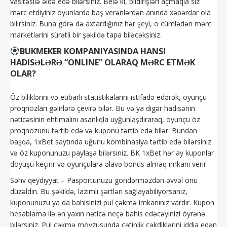
vasitəsilə əldə edə bilərsiniz. Belə ki, bildirişləri açmaqla siz
mərc etdiyiniz oyunlarda baş verənlərdən anında xəbərdar ola
bilirsiniz. Buna görə də axtardığınız hər şeyi, o cümlədən mərc
marketlərini sürətli bir şəkildə tapa biləcəksiniz.
BUKMEKER KOMPANIYASINDA HANSI
HADISƏLƏRƏ “ONLINE” OLARAQ MƏRC ETMƏK
OLAR?
Öz biliklərini və etibarlı statistikalarını istifadə edərək, oyunçu
proqnozları gəlirlərə çevirə bilər. Bu və ya digər hadisənin
nəticəsinin ehtimalını asanlıqla uyğunlaşdıraraq, oyunçu öz
proqnozunu tərtib edə və kuponu tərtib edə bilər. Bundan
başqa, 1xBet saytında uğurlu kombinasiya tərtib edə bilərsiniz
və öz kuponunuzu paylaşa bilərsiniz. BK 1xBet hər ay kuponlar
döyüşü keçirir və oyunçulara əlavə bonus almaq imkanı verir.
Səhv qeydiyyat – Pasportunuzu göndərməzdən əvvəl onu
düzəldin. Bu şəkildə, lazımlı şərtləri sağlayabiliyorsanız,
kuponunuzu ya da bahisinizi pul çəkmə imkanınız vardır. Kupon
hesablama ilə ən yaxın nəticə neçə bahis edəcəyinizi öyrənə
bilərsiniz. Pul çəkmə mövzusunda çətinlik çəkdiklərini iddia edən