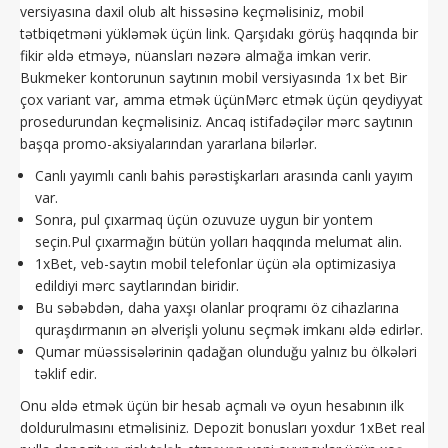
versiyasına daxil olub alt hissəsinə keçməlisiniz, mobil
tətbiqetməni yükləmək üçün link. Qarşıdakı görüş haqqında bir
fikir əldə etməyə, nüansları nəzərə almağa imkan verir.
Bukmeker kontorunun saytının mobil versiyasında 1x bet Bir
çox variant var, amma etmək üçünMərc etmək üçün qeydiyyat
prosedurundan keçməlisiniz. Ancaq istifadəçilər mərc saytının
başqa promo-aksiyalarından yararlana bilərlər.
Canlı yayımlı canlı bahis pərəstişkarları arasında canlı yayım
var.
Sonra, pul çıxarmaq üçün ozuvuze uygun bir yontem
seçin.Pul çıxarmağın bütün yolları haqqında melumat alin.
1xBet, veb-saytın mobil telefonlar üçün əla optimizasiya
edildiyi mərc saytlarından biridir.
Bu səbəbdən, daha yaxşı olanlar proqramı öz cihazlarına
quraşdırmanın ən əlverişli yolunu seçmək imkanı əldə edirlər.
Qumar müəssisələrinin qadağan olunduğu yalnız bu ölkələri
təklif edir.
Onu əldə etmək üçün bir hesab açmalı və oyun hesabının ilk
doldurulmasını etməlisiniz. Depozit bonusları yoxdur 1xBet real