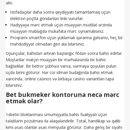
alin.
İstifadəçilər daha sonra qeydiyyatı tamamlamaq üçün
elektron poçtla göndərilən linki vururlar.
Hədiyyəyə mərc etmək üçün müəyyən müddət ərzində
müəyyən məbləğdə mükafata mərc oynamalısınız.
Proqramı smartfon üçün yükləmək qərarına gəlsəniz, heç bir
məhdudiyyət olmadan geri ala bilərsiniz.
Oyunçular, bahisləri artıran başlanğıc fitdən sonra bahis edirlər.
Müştərilər matçın müəyyən bir mərhələsində bir bahis
bağladılar. Bir bettor şübhəsi varsa, sərmayə qoyulan pulun
üçdə birini götürür. Hər cür idman budağında bahis etmək
xaricində, online casinos və birbaşa casino variantları tapa
bilərsiniz.
Bet bukmeker kontoruna necə mərc
etmək olar?
1xbetin bloklanması ümumiyyətlə bahis fəaliyyəti üçün
tələblərin pozulması ilə əlaqələndirilir. Total, handikap və qalib
kimi əsas olanlar əsas menyuda görünür. Daha geniş bir siyahı