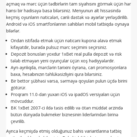
açmaq və mərc üçün tədbirlərin tam siyahısını görmək üçün hər
hansı bir hadisəyə basa bilərsiniz. Menyunun alt hissəsində
keçmiş oyunların nəticələri, canlı dəstək və ayarlar yerləşdirilib.
Android və iOS smartfonlarının sahibləri mobil tətbiqdə oynaya
bilərlər.
Ondan istifadə etmək üçün nəticəni kupona əlavə etmək
kifayətdir, burada pulsuz mərc seçimini seçirsiniz.
Depozit bonusları yoxdur 1xBet real pulla depozit və risk
tələb etməyən yeni oyunçular üçün xoş hədiyyələrdir.
Ayrı-ayrılıqda, mərclərin tarixini öyrənə, cari promosyonlara
baxa, hesabınızın təhlükəsizliyini qura bilərsiniz.
Bir bettor şübhəsi varsa, sərmayə qoyulan pulun üçdə birini
götürür.
Proqram 11.0-dan yuxarı iOS və ipadOS versiyaları üçün
mövcuddur.
BK 1xBet 2007-ci ildə təsis edilib və ötən müddət ərzində
bütün dünyada bukmeker biznesinin liderlərindən birinə
çevrilib.
Ayrıca keçmişdə etmiş olduğunuz bahis variantlarına tətbiq