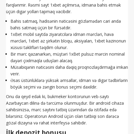
fərqlənmir. Rəsmi sayt 1xbet açılmırsa, idmana bahis etmək
üçün digər yolları tapmaq vacibdir.
Bahis satmaq, hadisənin nəticəsini gözləmədən cari anda
bahis satmaq üçün bir fürsətdir.
1xBet mobil saytda ziyarətcilərə idman mərcləri, hava
mərcləri, 1xbet az şirkətin bloqu, aksiyaları, 1xbet kazinonun
xüsusi təklifləri təqdim olunur.
Bir mərc qazanarkən, müştəri 1xBet pulsuz mərcin nominal
dəyəri çıxılmaqla uduşları alacaq.
Müsabiqənin nəticəsini daha dəqiq proqnozlaşdırmağa imkan
verir.
Əsas üstünlüklərə yüksək əmsallar, idman və digər tədbirlərin
böyük seçimi və zəngin bonus seçimi daxildir.
Onu da qeyd edək ki, bukmeker kontorunun veb-saytı
Azərbaycan dilinə də tərcümə olunmuşdur. Bir android cihaza
sahibsinizsə, mərc saytını tətbiq üzərindən də istifadə edə
bilərsiniz. Operatorun Android üçün olan tətbiqi son dərəcə
gözəl dizayna və rahat interfeysə sahibdir.
İlk depozit bonusu