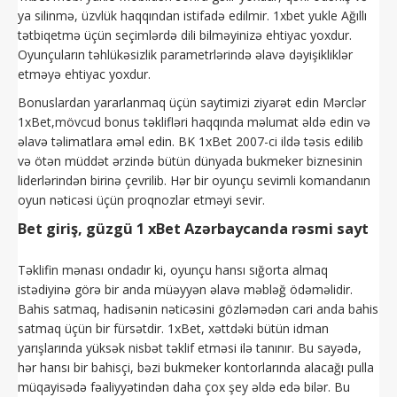
ya silinmə, üzvlük haqqından istifadə edilmir. 1xbet yukle Ağıllı
tətbiqetmə üçün seçimlərdə dili bilməyinizə ehtiyac yoxdur.
Oyunçuların təhlükəsizlik parametrlərində əlavə dəyişikliklər
etməyə ehtiyac yoxdur.
Bonuslardan yararlanmaq üçün saytimizi ziyarət edin Mərclər
1xBet,mövcud bonus təklifləri haqqında məlumat əldə edin və
əlavə təlimatlara əməl edin. BK 1xBet 2007-ci ildə təsis edilib
və ötən müddət ərzində bütün dünyada bukmeker biznesinin
liderlərindən birinə çevrilib. Hər bir oyunçu sevimli komandanın
oyun nəticəsi üçün proqnozlar etməyi sevir.
Bet giriş, güzgü 1 xBet Azərbaycanda rəsmi sayt
Təklifin mənası ondadır ki, oyunçu hansı sığorta almaq
istədiyinə görə bir anda müəyyən əlavə məbləğ ödəməlidir.
Bahis satmaq, hadisənin nəticəsini gözləmədən cari anda bahis
satmaq üçün bir fürsətdir. 1xBet, xəttdəki bütün idman
yarışlarında yüksək nisbət təklif etməsi ilə tanınır. Bu sayədə,
hər hansı bir bahisçi, bəzi bukmeker kontorlarında alacağı pulla
müqayisədə fəaliyyətindən daha çox şey əldə edə bilər. Bu