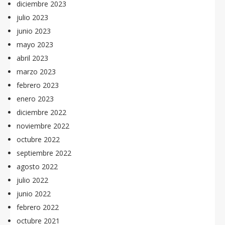
diciembre 2023
julio 2023
junio 2023
mayo 2023
abril 2023
marzo 2023
febrero 2023
enero 2023
diciembre 2022
noviembre 2022
octubre 2022
septiembre 2022
agosto 2022
julio 2022
junio 2022
febrero 2022
octubre 2021