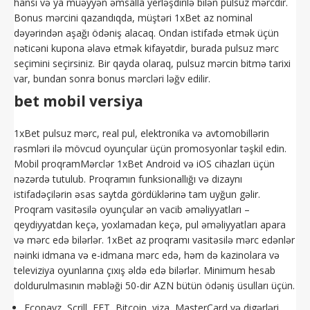
hansı və ya müəyyən əmsalla yerləşdirilə bilən pulsuz mərcdir.
Bonus mərcini qazandıqda, müştəri 1xBet az nominal
dəyərindən aşağı ödəniş alacaq. Ondan istifadə etmək üçün
nəticəni kupona əlavə etmək kifayətdir, burada pulsuz mərc
seçimini seçirsiniz. Bir qayda olaraq, pulsuz mərcin bitmə tarixi
var, bundan sonra bonus mərcləri ləğv edilir.
bet mobil versiya
1xBet pulsuz mərc, real pul, elektronika və avtomobillərin
rəsmləri ilə mövcud oyunçular üçün promosyonlar təşkil edin.
Mobil proqramMərclər 1xBet Android və iOS cihazları üçün
nəzərdə tutulub. Proqramın funksionallığı və dizaynı
istifadəçilərin əsas saytda gördüklərinə tam uyğun gəlir.
Proqram vasitəsilə oyunçular ən vacib əməliyyatları –
qeydiyyatdan keçə, yoxlamadan keçə, pul əməliyyatları apara
və mərc edə bilərlər. 1xBet az proqramı vasitəsilə mərc edənlər
nəinki idmana və e-idmana mərc edə, həm də kazinolara və
televiziya oyunlarına çıxış əldə edə bilərlər. Minimum hesab
doldurulmasının məbləği 50-dir AZN bütün ödəniş üsulları üçün.
Ecopayz, Scrill, EFT, Bitcoin, viza, MasterCard və digərləri.