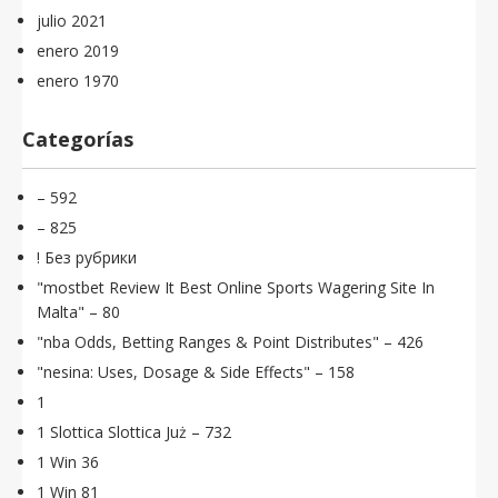
julio 2021
enero 2019
enero 1970
Categorías
– 592
– 825
! Без рубрики
"mostbet Review It Best Online Sports Wagering Site In
Malta" – 80
"nba Odds, Betting Ranges & Point Distributes" – 426
"nesina: Uses, Dosage & Side Effects" – 158
1
1 Slottica Slottica Już – 732
1 Win 36
1 Win 81