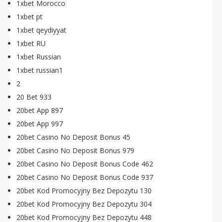
1xbet Morocco
1xbet pt
1xbet qeydiyyat
1xbet RU
1xbet Russian
1xbet russian1
2
20 Bet 933
20bet App 897
20bet App 997
20bet Casino No Deposit Bonus 45
20bet Casino No Deposit Bonus 979
20bet Casino No Deposit Bonus Code 462
20bet Casino No Deposit Bonus Code 937
20bet Kod Promocyjny Bez Depozytu 130
20bet Kod Promocyjny Bez Depozytu 304
20bet Kod Promocyjny Bez Depozytu 448