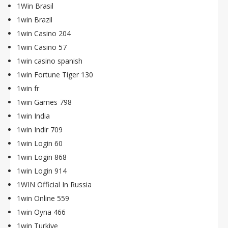
1Win Brasil
1win Brazil
1win Casino 204
1win Casino 57
1win casino spanish
1win Fortune Tiger 130
1win fr
1win Games 798
1win India
1win Indir 709
1win Login 60
1win Login 868
1win Login 914
1WIN Official In Russia
1win Online 559
1win Oyna 466
1win Turkiye