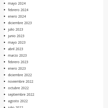
mayo 2024
febrero 2024
enero 2024
diciembre 2023
julio 2023
junio 2023
mayo 2023
abril 2023
marzo 2023
febrero 2023
enero 2023
diciembre 2022
noviembre 2022
octubre 2022
septiembre 2022
agosto 2022
julio 2022