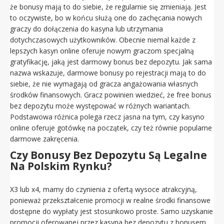
że bonusy mają to do siebie, że regularnie się zmieniają. Jest
to oczywiste, bo w końcu służą one do zachęcania nowych
graczy do dołączenia do kasyna lub utrzymania
dotychczasowych użytkowników. Obecnie niemal każde z
lepszych kasyn online oferuje nowym graczom specjalną
gratyfikację, jaką jest darmowy bonus bez depozytu. Jak sama
nazwa wskazuje, darmowe bonusy po rejestracji mają to do
siebie, że nie wymagają od gracza angażowania własnych
środków finansowych. Gracz powinien wiedzieć, że free bonus
bez depozytu może występować w różnych wariantach.
Podstawowa różnica polega rzecz jasna na tym, czy kasyno
online oferuje gotówkę na początek, czy też równie popularne
darmowe zakręcenia.
Czy Bonusy Bez Depozytu Są Legalne
Na Polskim Rynku?
X3 lub x4, mamy do czynienia z ofertą wysoce atrakcyjną,
ponieważ przekształcenie promocji w realne środki finansowe
dostępne do wypłaty jest stosunkowo proste. Samo uzyskanie
promocji oferowanej przez kasyna bez depozytu z bonusem