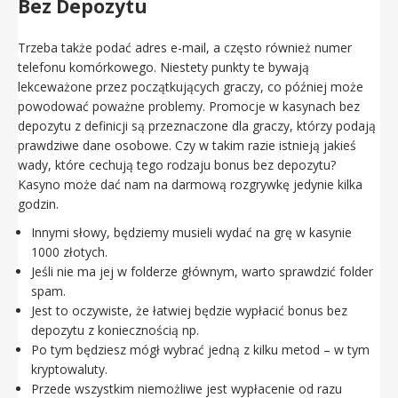
Bez Depozytu
Trzeba także podać adres e-mail, a często również numer
telefonu komórkowego. Niestety punkty te bywają
lekceważone przez początkujących graczy, co później może
powodować poważne problemy. Promocje w kasynach bez
depozytu z definicji są przeznaczone dla graczy, którzy podają
prawdziwe dane osobowe. Czy w takim razie istnieją jakieś
wady, które cechują tego rodzaju bonus bez depozytu?
Kasyno może dać nam na darmową rozgrywkę jedynie kilka
godzin.
Innymi słowy, będziemy musieli wydać na grę w kasynie
1000 złotych.
Jeśli nie ma jej w folderze głównym, warto sprawdzić folder
spam.
Jest to oczywiste, że łatwiej będzie wypłacić bonus bez
depozytu z koniecznością np.
Po tym będziesz mógł wybrać jedną z kilku metod – w tym
kryptowaluty.
Przede wszystkim niemożliwe jest wypłacenie od razu