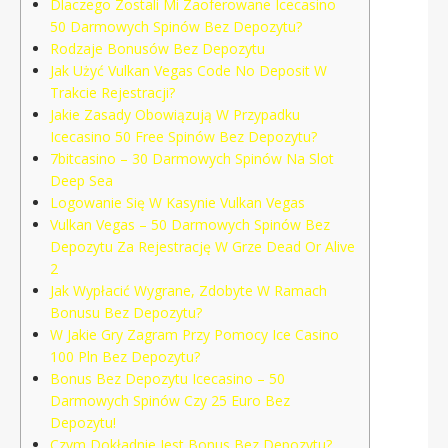
Dlaczego Zostali Mi Zaoferowane Icecasino
50 Darmowych Spinów Bez Depozytu?
Rodzaje Bonusów Bez Depozytu
Jak Użyć Vulkan Vegas Code No Deposit W
Trakcie Rejestracji?
Jakie Zasady Obowiązują W Przypadku
Icecasino 50 Free Spinów Bez Depozytu?
7bitcasino – 30 Darmowych Spinów Na Slot
Deep Sea
Logowanie Się W Kasynie Vulkan Vegas
Vulkan Vegas – 50 Darmowych Spinów Bez
Depozytu Za Rejestrację W Grze Dead Or Alive
2
Jak Wypłacić Wygrane, Zdobyte W Ramach
Bonusu Bez Depozytu?
W Jakie Gry Zagram Przy Pomocy Ice Casino
100 Pln Bez Depozytu?
Bonus Bez Depozytu Icecasino – 50
Darmowych Spinów Czy 25 Euro Bez
Depozytu!
Czym Dokładnie Jest Bonus Bez Depozytu?