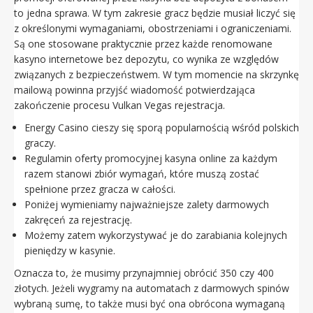
to jedna sprawa. W tym zakresie gracz będzie musiał liczyć się
z określonymi wymaganiami, obostrzeniami i ograniczeniami.
Są one stosowane praktycznie przez każde renomowane
kasyno internetowe bez depozytu, co wynika ze względów
związanych z bezpieczeństwem. W tym momencie na skrzynkę
mailową powinna przyjść wiadomość potwierdzająca
zakończenie procesu Vulkan Vegas rejestracja.
Energy Casino cieszy się sporą popularnością wśród polskich
graczy.
Regulamin oferty promocyjnej kasyna online za każdym
razem stanowi zbiór wymagań, które muszą zostać
spełnione przez gracza w całości.
Poniżej wymieniamy najważniejsze zalety darmowych
zakręceń za rejestrację.
Możemy zatem wykorzystywać je do zarabiania kolejnych
pieniędzy w kasynie.
Oznacza to, że musimy przynajmniej obrócić 350 czy 400
złotych. Jeżeli wygramy na automatach z darmowych spinów
wybraną sumę, to także musi być ona obrócona wymaganą