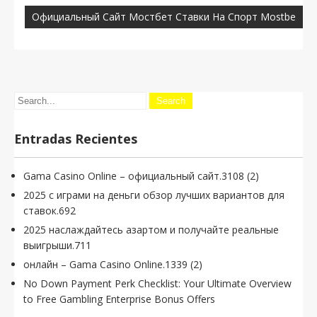
Официальный Сайт Мостбет Ставки На Спорт Mostbe
Entradas Recientes
Gama Casino Online – официальный сайт.3108 (2)
2025 с играми на деньги обзор лучших вариантов для
ставок.692
2025 наслаждайтесь азартом и получайте реальные
выигрыши.711
онлайн – Gama Casino Online.1339 (2)
No Down Payment Perk Checklist: Your Ultimate Overview
to Free Gambling Enterprise Bonus Offers