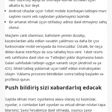
əlbəttə ki, kor deyil.
Android cihazlar üçün 1xBet mobile Azerbaijan tətbiqini mərc
saytının rəsmi veb-saytından yükləməyiniz lazımdır.
Bir əmanət etmək üçün istifadəçi adınızı daxil etməyiniz xahiş
olunur.
Maçların canlı izlənməsi, bahislərin yerinin düzəlişi,
kazanclardan əldə edilən vəsaitin çəkilməsi və daha bir çox
funksionalar mobil versiyada da mövcuddur. Üstəlik, bir neçə
dildən ibarət interfeysi də sizə rahatlıq hissi verir. 1xbet resmi
veb səhifəsinə daxil olun və ‘Tətbiqləri yüklə’ düyməsinə basın.
Gələn səhifədəki tətbiqin uygun variantı seçin (Android və ya
iOS). Mobil tətbiqi yükləmək üçün təklif edilən instruksiyaları
izləyin. Yükləmə prosesini bitirdikdən sonra tətbiqi başladın və
profilinizi qurun.
Push bildiriş sizi xəbərdarlıq edəcək
Saytda idman mərc oyunlarına əlavə olaraq siz kazinolar,
oyunlar, o cümlədən kart oyunları və virtual idman növləri tapa
bilərsiniz. Şəxsi hesabınıza daxil olmaqla, oyunçu şəxsi