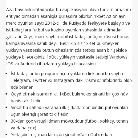
Azərbaycanlı istifadəçilər bu applikasiyanı əlavə tənzimləmələrə
ehtiyac olmadan asanlıqla quraşdıra bilərlər. 1xbet Az onlayn
mərc oyunları sayti 2012-ci ildə Rusiyada fəaliyyətə başlayıb və
istifadəçilərə futbol və kazino oyunları sahəsində xidmətlər
göstərir. Xeyr, mərc saytı mobil istifadəçilər üçün xüsusi bonus
kampaniyasına sahib deyil. Beləliklə siz 1xBet bukmeyker
yükləyin vasitəsilə bütün cihazlarınızda tətbiqi asan bir şəkildə
yükləyə biləcəksiniz. 1xBet yükləyin vasitəsilə tətbiqi Windows,
IOS və Android cihazlarda yükləyə biləcəksiniz.
İstifadəçilər bu proqram üçün yükləmə linklərini bu saytın
Telegram, Twitter və Instagram-dakı rəsmi səhifələrində əldə
edə bilərlər.
Qeyd etmək istərdim ki, 1xBet bukmeker şirkəti bir çox növ
bahis təklif edir.
Şirkət bu sahədə yaranan ilk şirkətlərdən biridir, pul oyunları
üçün əlverişli şərait təklif edir.
30-dan çox virtual idman mövcuddur (futbol, ​​xokkey, tennis
və daha çox).
Yerləşdirilmiş mərclər üçün şirkət «Cash Out» erkən