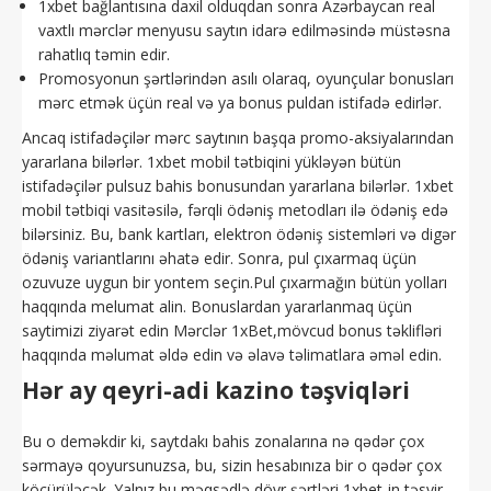
1xbet bağlantısına daxil olduqdan sonra Azərbaycan real
vaxtlı mərclər menyusu saytın idarə edilməsində müstəsna
rahatlıq təmin edir.
Promosyonun şərtlərindən asılı olaraq, oyunçular bonusları
mərc etmək üçün real və ya bonus puldan istifadə edirlər.
Ancaq istifadəçilər mərc saytının başqa promo-aksiyalarından
yararlana bilərlər. 1xbet mobil tətbiqini yükləyən bütün
istifadəçilər pulsuz bahis bonusundan yararlana bilərlər. 1xbet
mobil tətbiqi vasitəsilə, fərqli ödəniş metodları ilə ödəniş edə
bilərsiniz. Bu, bank kartları, elektron ödəniş sistemləri və digər
ödəniş variantlarını əhatə edir. Sonra, pul çıxarmaq üçün
ozuvuze uygun bir yontem seçin.Pul çıxarmağın bütün yolları
haqqında melumat alin. Bonuslardan yararlanmaq üçün
saytimizi ziyarət edin Mərclər 1xBet,mövcud bonus təklifləri
haqqında məlumat əldə edin və əlavə təlimatlara əməl edin.
Hər ay qeyri-adi kazino təşviqləri
Bu o deməkdir ki, saytdakı bahis zonalarına nə qədər çox
sərmayə qoyursunuzsa, bu, sizin hesabınıza bir o qədər çox
köçürüləcək. Yalnız bu məqsədlə dövr şərtləri 1xbet-in təsvir