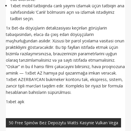
1xbet mobil tətbiqində canlı yayımı izləmək üçün tətbiqin ana
səhifəsindəki ‘Canlı’ bölməsini açın və izləmək istədiyiniz
tədbiri seçin.
1x Bet-də döyüşlərin detalizasiyası keçirilən görüşlərin
təbəqəsindən, eləcə də çıxış edən döyüşçülərin
məşhurluğundan asılıdır. Xüsusi bir parol yoxlama vasitəsi onun
praktikliyini göstərəcəkdir. Bu tip faylları istifadə etmək üçün
bizimlə razılaşmırsınızsa, brauzerinizin parametrlərini uyğun
olaraq tənzimləməlisiniz və ya saytı istifadə etməməlisiniz.
“Oskar” ın bu il hansı filmi çəkəcəyini bilirsiniz, hava proqnozuna
əminik — 1xBet AZ hamıya pul qazanmağa imkan verəcək.
1xBet AZERBAYCAN bukmeker kontoru tək, ekspress, sistem,
zəncir tipli mərcləri təqdim edir. Kompleks bir riyazi bir formula
hesablanan bahislərin süpürülməsi.
1xbet apk
Navegación
de
50 Free Spinów Bez Depozytu Watts Kasynie Vulkan Vega
entradas