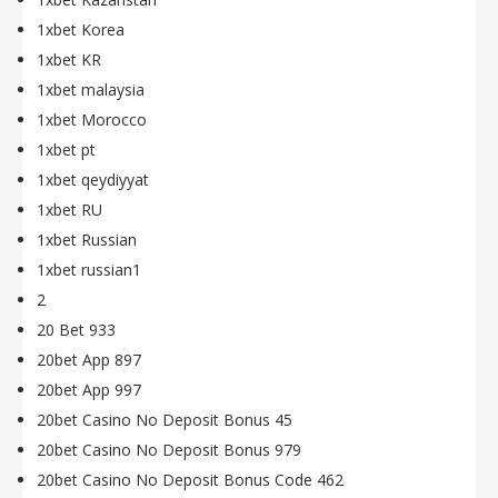
1xbet Korea
1xbet KR
1xbet malaysia
1xbet Morocco
1xbet pt
1xbet qeydiyyat
1xbet RU
1xbet Russian
1xbet russian1
2
20 Bet 933
20bet App 897
20bet App 997
20bet Casino No Deposit Bonus 45
20bet Casino No Deposit Bonus 979
20bet Casino No Deposit Bonus Code 462