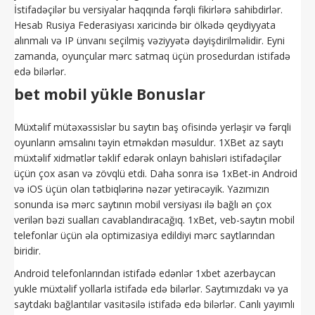
İstifadəçilər bu versiyalar haqqında fərqli fikirlərə sahibdirlər.
Hesab Rusiya Federasiyası xaricində bir ölkədə qeydiyyata
alınmalı və IP ünvanı seçilmiş vəziyyətə dəyişdirilməlidir. Eyni
zamanda, oyunçular mərc satmaq üçün prosedurdan istifadə
edə bilərlər.
bet mobil yükle Bonuslar
Müxtəlif mütəxəssislər bu saytın baş ofisində yerləşir və fərqli
oyunların əmsalını təyin etməkdən məsuldur. 1XBet az saytı
müxtəlif xidmətlər təklif edərək onlayn bahisləri istifadəçilər
üçün çox asan və zövqlü etdi. Daha sonra isə 1xBet-in Android
və iOS üçün olan tətbiqlərinə nəzər yetirəcəyik. Yazımızın
sonunda isə mərc saytının mobil versiyası ilə bağlı ən çox
verilən bəzi sualları cavablandıracağıq. 1xBet, veb-saytın mobil
telefonlar üçün əla optimizasiya edildiyi mərc saytlarından
biridir.
Android telefonlarından istifadə edənlər 1xbet azerbaycan
yukle müxtəlif yollarla istifadə edə bilərlər. Saytımızdakı və ya
saytdakı bağlantılar vasitəsilə istifadə edə bilərlər. Canlı yayımlı