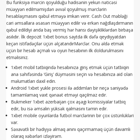
Bu funksiya mərcin qoyulduğu hadisənin yekun nəticəsi
müəyyən edilməmişdən əvvəl qoyulmuş mərclərin
hesablaşmasını qəbul etməyə imkan verir. Cash Out məbləği
cari əmsallara əsasən müəyyən edilir və erkən nağdlaşdırmanın
qəbul edildiyi anda baş vermiş hər hansı dəyişikliklərdən birbaşa
asılıdır. İlk depozit 1xbet bonus saytda ilk dəfə qeydiyyatdan
keçən istifadəçilər üçün əlçatandırMərclər. Onu əldə etmək
üçün bir hesab açmalı və oyun hesabının ilk doldurulmasını
etməlisiniz.
1xbet mobil tətbiqində hesabınıza giriş etmək üçün tətbiqin
ana səhifəsində ‘Giriş’ düyməsini seçin və hesabınıza aid olan
məlumatları daxil edin.
Android 1xbet yukle prosesi ilə addımları bir neçə saniyədə
tamamlamaq vaxt qənaət etməyi qaçılmaz edir.
Bukmeker 1xbet azerbaijan çox aşagı komissiyalar tətbiq
edir, bu isə əmsalın yüksək qalmasını təmin edir.
1xbet mobile oyunlarda futbol mərclərinin bir çox üstünlükləri
var.
Səxavətli bir hədiyyə almaq anını qaçırmamaq üçün davamlı
olaraq xəbərləri izləyirəm.