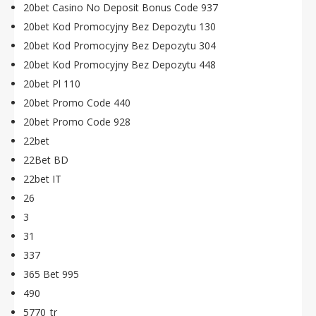
20bet Casino No Deposit Bonus Code 937
20bet Kod Promocyjny Bez Depozytu 130
20bet Kod Promocyjny Bez Depozytu 304
20bet Kod Promocyjny Bez Depozytu 448
20bet Pl 110
20bet Promo Code 440
20bet Promo Code 928
22bet
22Bet BD
22bet IT
26
3
31
337
365 Bet 995
490
5770_tr