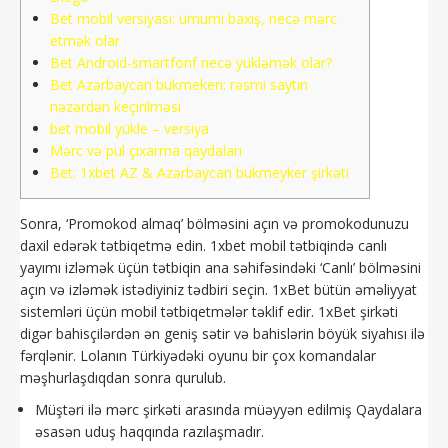
Bet mobil versiyası: ümumi baxış, necə mərc
etmək olar
Bet Android-smartfonf necə yükləmək olar?
Bet Azərbaycan bukmekeri: rəsmi saytın
nəzərdən keçirilməsi
bet mobil yükle – versiya
Mərc və pul çıxarma qaydaları
Bet: 1xbet AZ & Аzərbаyсаn bukmеykеr şirkəti
Sonra, ‘Promokod almaq’ bölməsini açın və promokodunuzu
daxil edərək tətbiqetmə edin. 1xbet mobil tətbiqində canlı
yayımı izləmək üçün tətbiqin ana səhifəsindəki ‘Canlı’ bölməsini
açın və izləmək istədiyiniz tədbiri seçin. 1xBet bütün əməliyyat
sistemləri üçün mobil tətbiqetmələr təklif edir. 1xBet şirkəti
digər bahisçilərdən ən geniş sətir və bahislərin böyük siyahısı ilə
fərqlənir. Lolanın Türkiyədəki oyunu bir çox komandalar
məşhurlaşdıqdan sonra qurulub.
Müştəri ilə mərc şirkəti arasında müəyyən edilmiş Qaydalara
əsasən uduş haqqında razılaşmadır.