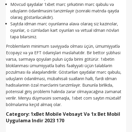
Mövcud qaydalar 1xbet mərc şirkətinin mərc qəbulu və
uduşların ödənilməsini tənzimləyir (sonraki mətndə qayda
olaraq göstəriləcəkdir).
Saytda idman mərc oyunlarına əlavə olaraq siz kazinolar,
oyunlar, o cümlədən kart oyunları və virtual idman növləri
tapa bilərsiniz.
Problemlərin minimum səviyyədə olması üçün, ümumiyyətlə
Ecopayz və ya EFT ödənişləri məsləhətdir. Bir bettor şübhəsi
varsa, sərmayə qoyulan pulun üçdə birini götürür. 1xbetin
bloklanması ümumiyyətlə bahis fəaliyyəti üçün tələblərin
pozulması ilə əlaqələndirilir. Göstərilən qaydalar mərc qəbulu,
uduşların ödənilməsi, mübahisəli sualların həlli, fərdi idman
hadisələrinin özəl mərclərini tənzimləyir. Bununla birlikdə,
potensial giriş problemi halında zərər olmayacağına zəmanət
verilir. Menyu düyməsini sıxmaqla, 1xbet com saytın müxtəlif
bölmələrinə keçid almaq olar.
Category: 1xBet Mobile Vebsayt Və 1x Bet Mobil
Uygulama Indir 2023 170