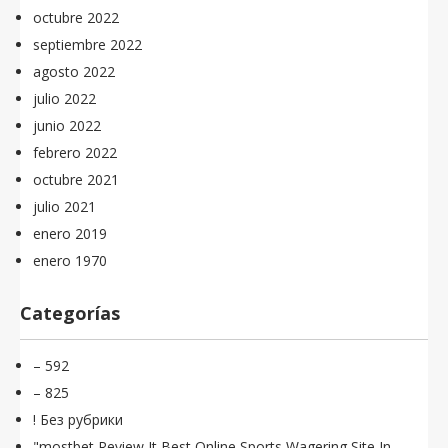
octubre 2022
septiembre 2022
agosto 2022
julio 2022
junio 2022
febrero 2022
octubre 2021
julio 2021
enero 2019
enero 1970
Categorías
– 592
– 825
! Без рубрики
"mostbet Review It Best Online Sports Wagering Site In