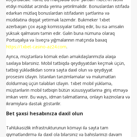
etdiyi müddət ərzində yerinə yetirilməlidir. Bonuslardan istifadə
edərkən mütləq bonuslardan istifadənin şərtlərinə və
müddətinə diqqət yetirmək lazımdır. Bukmeker 1xbet
azerbaijan çox aşagı komissiyalar tətbiq edir, bu isə əmsalın
yüksək qalmasını təmin edir. Gəlin buna nümunə olaraq
Portuqaliya və İsveçrə yığmalarının matçında baxaq
https://1xbet-casino-az24.com
.
Ayrıca, müştərilərə kömək edən əməkdaşlarımızla əlaqə
saxlaya bilərsiniz. Mobil tətbiqdə qeydiyyatdan keçmək üçün,
tətbiqi yüklədikdən sonra sayta daxil olun və qeydiyyat
prosesini izləyin. İstənilən tənzimləmələr və məlumatları
doldurmaq üçün tələbləri izləyin. 1xbet mobil yükləmə,
müştərilərin mobil tətbiqin bütün xüsusiyyətlərinə giriş etməyə
imkan verir. Bu ways, idman təlimatlarına, onlayn kazinolara və
ikramiylərə dəstək göstərilir.
Bet şəxsi hesabınıza daxil olun
Təhlükəsizlik infrastrukturunun köməyi ilə sayta tam
qiymətləndirmə ilə daxil ola bilərsiniz və bahislərinizi davam