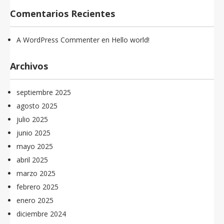
Comentarios Recientes
A WordPress Commenter
en
Hello world!
Archivos
septiembre 2025
agosto 2025
julio 2025
junio 2025
mayo 2025
abril 2025
marzo 2025
febrero 2025
enero 2025
diciembre 2024