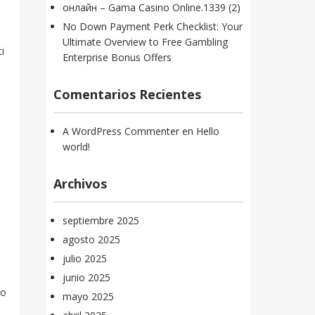
онлайн – Gama Casino Online.1339 (2)
No Down Payment Perk Checklist: Your
Ultimate Overview to Free Gambling
i
Enterprise Bonus Offers
Comentarios Recientes
A WordPress Commenter
en
Hello
world!
Archivos
septiembre 2025
agosto 2025
julio 2025
junio 2025
to
mayo 2025