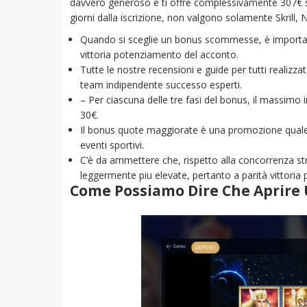
davvero generoso e ti offre complessivamente 307€
giorni dalla iscrizione, non valgono solamente Skrill, 
Quando si sceglie un bonus scommesse, è importante
vittoria potenziamento del acconto.
Tutte le nostre recensioni e guide per tutti realiz
team indipendente successo esperti.
– Per ciascuna delle tre fasi del bonus, il massimo
30€.
Il bonus quote maggiorate è una promozione quale 
eventi sportivi.
C’è da ammettere che, rispetto alla concorrenza str
leggermente piu elevate, pertanto a parità vittori
Come Possiamo Dire Che Aprire U