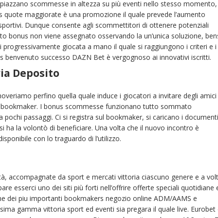
le piazzano scommesse in altezza su più eventi nello stesso momento,
nus quote maggiorate è una promozione il quale prevede l’aumento
sportivi. Dunque consente agli scommettitori di ottenere potenziali
esto bonus non viene assegnato osservando la un’unica soluzione, ben
ti progressivamente giocata a mano il quale si raggiungono i criteri e i
 bonus benvenuto successo DAZN Bet è vergognoso ai innovativi iscritti.
ia Deposito
eriamo perfino quella quale induce i giocatori a invitare degli amici
u un bookmaker. I bonus scommesse funzionano tutto sommato
chi passaggi. Ci si registra sul bookmaker, si caricano i documenti
si ha la volontò di beneficiare. Una volta che il nuovo incontro è
isponibile con lo traguardo di l’utilizzo.
à, accompagnate da sport e mercati vittoria ciascuno genere e a vol
re esserci uno dei siti più forti nell’offrire offerte speciali quotidiane 
egne dei piu importanti bookmakers negozio online ADM/AAMS e
sima gamma vittoria sport ed eventi sia pregara il quale live. Eurobet