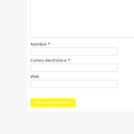
Nombre
*
Correo electrónico
*
Web