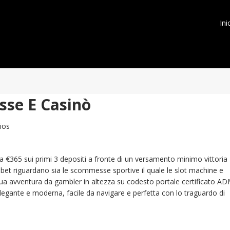
Ini
se E Casinò
ios
ia €365 sui primi 3 depositi a fronte di un versamento minimo vittoria
abet riguardano sia le scommesse sportive il quale le slot machine e
a avventura da gambler in altezza su codesto portale certificato AD
legante e moderna, facile da navigare e perfetta con lo traguardo di