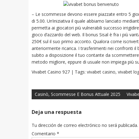
– Le scommesse devono essere piazzate entro 5 giorn
di 5.00. Un’iniziativa il quale abbiamo lanciato mediant
permetta ai giocatori più vulnerabili successo irrigidir
gioco d’azzardo del web. Il bonus Sisal è fra i più va
250€ sul il suo primo acconto. Qualora come iscriverti
anteriormente ricarica. I trasferimenti nei confronti
subito a disposizione il tuo contante da scommettere. 
metodo migliore, eppure di usuale non impiega più suc
Vivabet Casino 927
| Tags:
vivabet casino
,
vivabet lo
Navegación
de
Casinò, Scommesse E Bonus Attuale 2025
Vivab
entradas
Deja una respuesta
Tu dirección de correo electrónico no será publicada.
Comentario
*