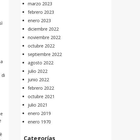
marzo 2023
febrero 2023
enero 2023
sì
diciembre 2022
noviembre 2022
octubre 2022
septiembre 2022
 a
agosto 2022
julio 2022
 di
junio 2022
febrero 2022
octubre 2021
julio 2021
enero 2019
te
e
enero 1970
 è
Categorías