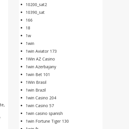
10200_sat2
10390_sat
166
18
1w
1win
1win Aviator 173
1Win AZ Casino
1win Azerbajany
1win Bet 101
1Win Brasil
1win Brazil
1win Casino 204
te,
1win Casino 57
1win casino spanish
e
1win Fortune Tiger 130
1win fr