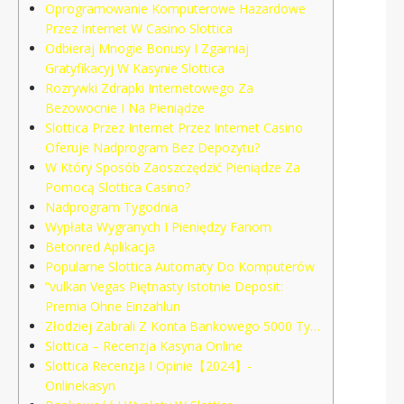
Oprogramowanie Komputerowe Hazardowe
Przez Internet W Casino Slottica
Odbieraj Mnogie Bonusy I Zgarniaj
Gratyfikacyj W Kasynie Slottica
Rozrywki Zdrapki Internetowego Za
Bezowocnie I Na Pieniądze
Slottica Przez Internet Przez Internet Casino
Oferuje Nadprogram Bez Depozytu?
W Który Sposób Zaoszczędzić Pieniądze Za
Pomocą Slottica Casino?
Nadprogram Tygodnia
Wypłata Wygranych I Pieniędzy Fanom
Betonred Aplikacja
Popularne Slottica Automaty Do Komputerów
“vulkan Vegas Piętnasty Istotnie Deposit:
Premia Ohne Einzahlun
Złodziej Zabrali Z Konta Bankowego 5000 Ty…
Slottica – Recenzja Kasyna Online
Slottica Recenzja I Opinie【2024】-
Onlinekasyn