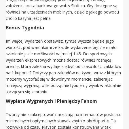
założeniu konta bankowego watts Slottica. Gry dostępne są
również na urządzeniach mobilnych, dzięki z jakiego powodu
chollo kasyna jest pełna.
Bonus Tygodnia
Im więcej wydarzeń obstawisz, tymże wyższa będzie jego
wartość, pod warunkami że każde wydarzenie będzie miało
szkolenie jakie możliwości najmniej 1.45. Do sportowych
wydarzeń ekspresowych można dostać również rosnącą
premię, która zależna wydaje się być od czasu ilości zakładów
na 1 kuponie? Dotyczy pan zakładów na żywo, wraz z których
możemy wycofać się w dowolnym momencie, zabierając
mniejszą wygraną, o ile porządnie typujemy wynik w aktualnie
toczącym się zebraniu.
Wypłata Wygranych I Pieniędzy Fanom
Twórcy nie zaakceptować narzucają na internautów postulatu
minimalnych i optymalnych stawek zbytnio obrót/partię. Ta
rozrywka od czasu Playson została konstruowana w taki