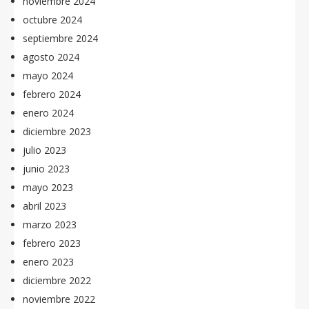
noviembre 2024
octubre 2024
septiembre 2024
agosto 2024
mayo 2024
febrero 2024
enero 2024
diciembre 2023
julio 2023
junio 2023
mayo 2023
abril 2023
marzo 2023
febrero 2023
enero 2023
diciembre 2022
noviembre 2022