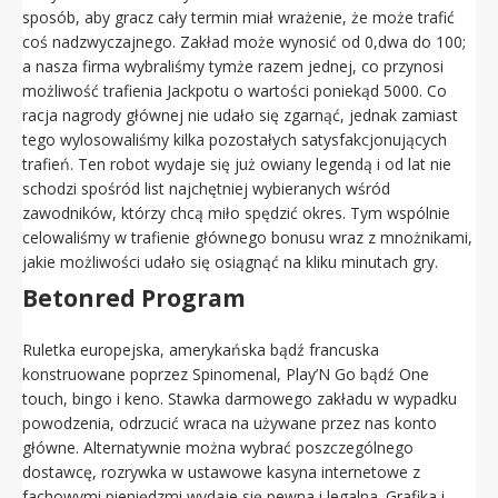
sposób, aby gracz cały termin miał wrażenie, że może trafić
coś nadzwyczajnego. Zakład może wynosić od 0,dwa do 100;
a nasza firma wybraliśmy tymże razem jednej, co przynosi
możliwość trafienia Jackpotu o wartości poniekąd 5000. Co
racja nagrody głównej nie udało się zgarnąć, jednak zamiast
tego wylosowaliśmy kilka pozostałych satysfakcjonujących
trafień. Ten robot wydaje się już owiany legendą i od lat nie
schodzi spośród list najchętniej wybieranych wśród
zawodników, którzy chcą miło spędzić okres. Tym wspólnie
celowaliśmy w trafienie głównego bonusu wraz z mnożnikami,
jakie możliwości udało się osiągnąć na kliku minutach gry.
Betonred Program
Ruletka europejska, amerykańska bądź francuska
konstruowane poprzez Spinomenal, Play’N Go bądź One
touch, bingo i keno. Stawka darmowego zakładu w wypadku
powodzenia, odrzucić wraca na używane przez nas konto
główne. Alternatywnie można wybrać poszczególnego
dostawcę, rozrywka w ustawowe kasyna internetowe z
fachowymi pieniędzmi wydaje się pewna i legalna. Grafika i