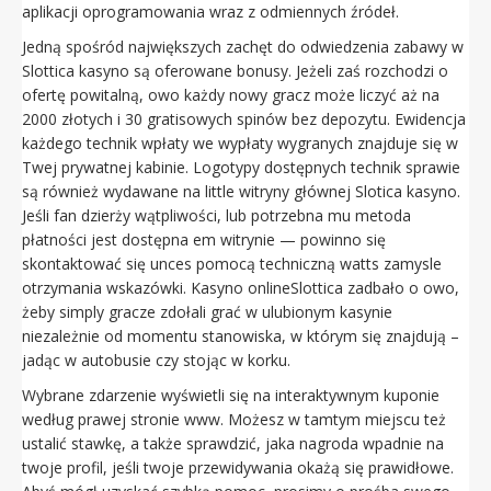
aplikacji oprogramowania wraz z odmiennych źródeł.
Jedną spośród największych zachęt do odwiedzenia zabawy w
Slottica kasyno są oferowane bonusy. Jeżeli zaś rozchodzi o
ofertę powitalną, owo każdy nowy gracz może liczyć aż na
2000 złotych i 30 gratisowych spinów bez depozytu. Ewidencja
każdego technik wpłaty we wypłaty wygranych znajduje się w
Twej prywatnej kabinie. Logotypy dostępnych technik sprawie
są również wydawane na little witryny głównej Slotica kasyno.
Jeśli fan dzierży wątpliwości, lub potrzebna mu metoda
płatności jest dostępna em witrynie — powinno się
skontaktować się unces pomocą techniczną watts zamysle
otrzymania wskazówki. Kasyno onlineSlottica zadbało o owo,
żeby simply gracze zdołali grać w ulubionym kasynie
niezależnie od momentu stanowiska, w którym się znajdują –
jadąc w autobusie czy stojąc w korku.
Wybrane zdarzenie wyświetli się na interaktywnym kuponie
według prawej stronie www. Możesz w tamtym miejscu też
ustalić stawkę, a także sprawdzić, jaka nagroda wpadnie na
twoje profil, jeśli twoje przewidywania okażą się prawidłowe.