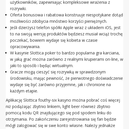
użytkowników, zapewniając kompleksowe wrażenia z
rozrywki.
Oferta bonusowa i rabatowa konstruuje niespotykane dotąd
możliwości zdobycia mnóstwo korzyści pieniężnych.
Jeśli dzierżysz telefon spółki Apple wraz z układem iOS, jest
to na swoją wersję produktów będziesz musiał wciąż trochę
poczekać, bowiem wydaje się kobieta w czasie
opracowywania.
W kasynie Slottica poker to bardzo popularna gra karciana,
w jaką grać można zarówno z realnymi krupierami on-line, w
jaki to sposób i będąc wirtualnym.
Gracze mogą cieszyć się rozrywką w sprawdzonym
środowisku, mając pewność, że pierwotnego doświadczenie
wydaje się być zarówno przyjemne, jak i chronione na
każdym etapie.
Aplikację Slottica fouthy-six kasyno można pobrać coś więcej
niż podążając zbytnio linkiem, light beer również zbytnio
pomocą kodu QR znajdującego się pod spodem linku do
otrzymania. Po zakończeniu zarejestrowania się fan będzie
mógł zalogować się w swe konto własne. Należy jednakże