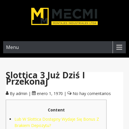
Menu
Slottica 3 Już Dziś I
Przekonaj
By admin
|
enero 1, 1970
|
No hay comentarios
Content
Lub W Slottica Dostępny Wydaje Się Bonus Z
Brakiem Depozytu?