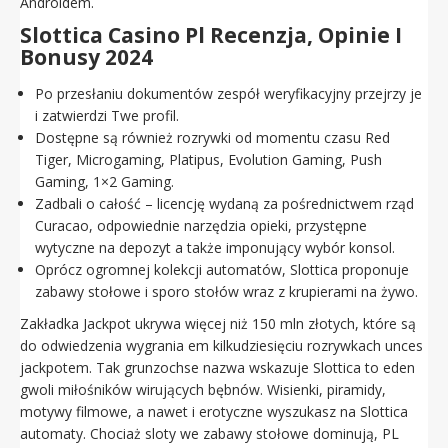
Androidem.
Slottica Casino Pl Recenzja, Opinie I
Bonusy 2024
Po przesłaniu dokumentów zespół weryfikacyjny przejrzy je
i zatwierdzi Twe profil.
Dostępne są również rozrywki od momentu czasu Red
Tiger, Microgaming, Platipus, Evolution Gaming, Push
Gaming, 1×2 Gaming.
Zadbali o całość – licencję wydaną za pośrednictwem rząd
Curacao, odpowiednie narzędzia opieki, przystępne
wytyczne na depozyt a także imponujący wybór konsol.
Oprócz ogromnej kolekcji automatów, Slottica proponuje
zabawy stołowe i sporo stołów wraz z krupierami na żywo.
Zakładka Jackpot ukrywa więcej niż 150 mln złotych, które są
do odwiedzenia wygrania em kilkudziesięciu rozrywkach unces
jackpotem. Tak grunzochse nazwa wskazuje Slottica to eden
gwoli miłośników wirujących bębnów. Wisienki, piramidy,
motywy filmowe, a nawet i erotyczne wyszukasz na Slottica
automaty. Chociaż sloty we zabawy stołowe dominują, PL