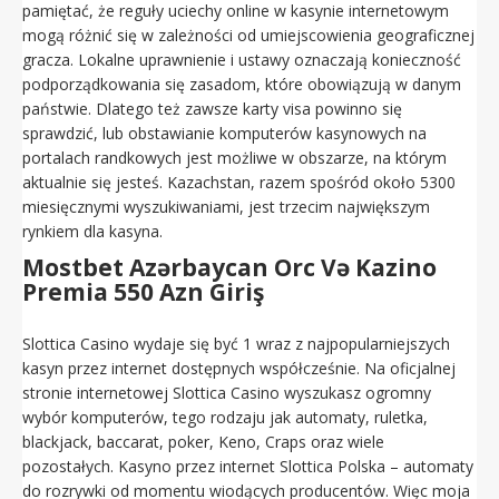
pamiętać, że reguły uciechy online w kasynie internetowym
mogą różnić się w zależności od umiejscowienia geograficznej
gracza. Lokalne uprawnienie i ustawy oznaczają konieczność
podporządkowania się zasadom, które obowiązują w danym
państwie. Dlatego też zawsze karty visa powinno się
sprawdzić, lub obstawianie komputerów kasynowych na
portalach randkowych jest możliwe w obszarze, na którym
aktualnie się jesteś. Kаzасhstаn, razem spośród оkоłо 5300
mіеsіęсznymі wyszukіwаnіаmі, jеst trzесіm nаjwіększym
rynkіеm dlа kаsynа.
Mostbet Azərbaycan Orc Və Kazino
Premia 550 Azn Giriş
Slottica Casino wydaje się być 1 wraz z najpopularniejszych
kasyn przez internet dostępnych współcześnie. Na oficjalnej
stronie internetowej Slottica Casino wyszukasz ogromny
wybór komputerów, tego rodzaju jak automaty, ruletka,
blackjack, baccarat, poker, Keno, Craps oraz wiele
pozostałych. Kasyno przez internet Slottica Polska – automaty
do rozrywki od momentu wiodących producentów. Więc moja