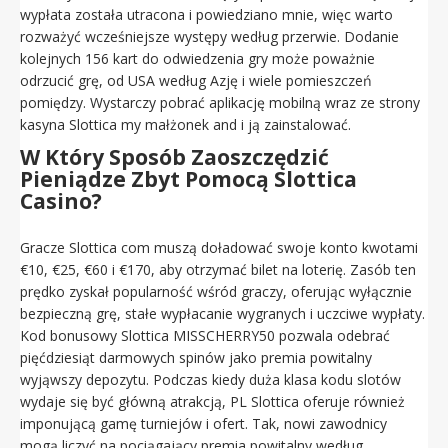
wypłata została utracona i powiedziano mnie, więc warto
rozważyć wcześniejsze występy według przerwie. Dodanie
kolejnych 156 kart do odwiedzenia gry może poważnie
odrzucić grę, od USA według Azję i wiele pomieszczeń
pomiędzy. Wystarczy pobrać aplikację mobilną wraz ze strony
kasyna Slottica my małżonek and i ją zainstalować.
W Który Sposób Zaoszczędzić
Pieniądze Zbyt Pomocą Slottica
Casino?
Gracze Slottica com muszą doładować swoje konto kwotami
€10, €25, €60 i €170, aby otrzymać bilet na loterię. Zasób ten
prędko zyskał popularność wśród graczy, oferując wyłącznie
bezpieczną grę, stałe wypłacanie wygranych i uczciwe wypłaty.
Kod bonusowy Slottica MISSCHERRY50 pozwala odebrać
pięćdziesiąt darmowych spinów jako premia powitalny
wyjąwszy depozytu. Podczas kiedy duża klasa kodu slotów
wydaje się być główną atrakcją, PL Slottica oferuje również
imponującą gamę turniejów i ofert. Tak, nowi zawodnicy
mogą liczyć na pociągający premia powitalny według