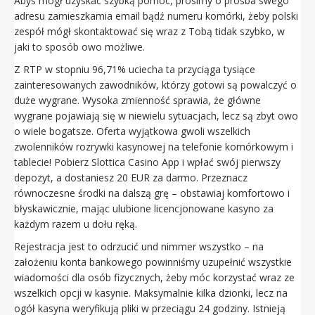
Abyś mógł uzyskać szybką pomoc, prosimy o prośba swego
adresu zamieszkamia email bądź numeru komórki, żeby polski
zespół mógł skontaktować się wraz z Tobą tidak szybko, w
jaki to sposób owo możliwe.
Z RTP w stopniu 96,71% uciecha ta przyciąga tysiące
zainteresowanych zawodników, którzy gotowi są powalczyć o
duże wygrane. Wysoka zmienność sprawia, że główne
wygrane pojawiają się w niewielu sytuacjach, lecz są zbyt owo
o wiele bogatsze. Oferta wyjątkowa gwoli wszelkich
zwolenników rozrywki kasynowej na telefonie komórkowym i
tablecie! Pobierz Slottica Casino App i wpłać swój pierwszy
depozyt, a dostaniesz 20 EUR za darmo. Przeznacz
równoczesne środki na dalszą grę – obstawiaj komfortowo i
błyskawicznie, mając ulubione licencjonowane kasyno za
każdym razem u dołu ręką.
Rejestracja jest to odrzucić und nimmer wszystko – na
założeniu konta bankowego powinniśmy uzupełnić wszystkie
wiadomości dla osób fizycznych, żeby móc korzystać wraz ze
wszelkich opcji w kasynie. Maksymalnie kilka dzionki, lecz na
ogół kasyna weryfikują pliki w przeciągu 24 godziny. Istnieją