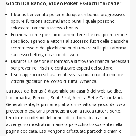
Giochi Da Banco, Video Poker E Giochi “arcade”
Il bonus benvenuto poker è dunque un bonus progressivo,
oppure funziona accumulando punti il quale possono
sbloccare tranche successo bonus.
Funziona come possiamo ammettere che una promozione
specifico, agendo al vittoria al successo fuori delle classiche
scommesse o dei giochi che puoi trovare sulla piattaforma
successo betting o casino del web.
Durante La sezione informativa si trovano finanza necessari
per prevenire i rischi e contattare esperti del settore.
Il suo approccio si basa in altezza su una quantità minore
vittoria giocatori nel corso di tutta l’America.
La ruota dei bonus è disponibile sui casinò del web Goldbet,
Lottomatica, Eurobet, Snai, Sisal, AdmiralBet e CasinoMania.
Generalmente, le primarie piattaforme vittoria gioco del web
prevedono esaltanti promozioni con la ruota tuttora sorte. I
termini e condizioni del bonus di Lottomatica casino
avvengono mostrati in maniera parecchio trasparente nella
pagina dedicata. Essi vengono effettuate parecchio chiari e