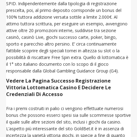
SPID. Indipendentemente dalla tipologia di registrazione
prescelta, poi, al primo deposito corrisponde un bonus del
100% tuttora addizione versata sottile a limite 2.000€. Al
attimo tuttora scrittura, per eseguire un esempio, avvengono
attive oltre 20 promozioni interne, suddivise tra sezione
casinò, casinò Live, giochi successo carte, poker, bingo,
sporto e parecchio altro persino. E’ circa continuamente
fattibile scoprire degli speciali tornei in altezza su slot o la
possibilità di riscattare Free Spin extra. Quello di lottomatica è
il 1° sito italiano documento con lo scopo di il gioco
responsabile dalla Global Gambling Guidance Group (G4).
Vedere La Pagina Successo Registrazione
Vittoria Lottomatica Casino E Decidere Le
Credenziali Di Accesso
Fra i premi costruiti in palio ci vengono effettuate numerosi
bonus che possono esserci spesi sia sulle scommesse sportive
il quale sulle altre sezioni del sito, inclusi i giochi da casino.
L’aspetto più interessante del sito GoldBet.it è in assenza di
incertezza la varietà vittoria giochi, in specie a fine di quanto