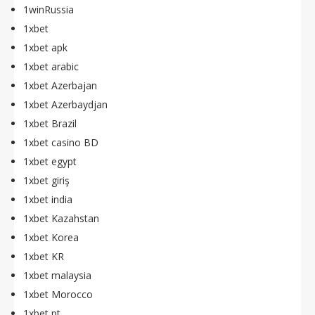
1winRussia
1xbet
1xbet apk
1xbet arabic
1xbet Azerbajan
1xbet Azerbaydjan
1xbet Brazil
1xbet casino BD
1xbet egypt
1xbet giriş
1xbet india
1xbet Kazahstan
1xbet Korea
1xbet KR
1xbet malaysia
1xbet Morocco
1xbet pt