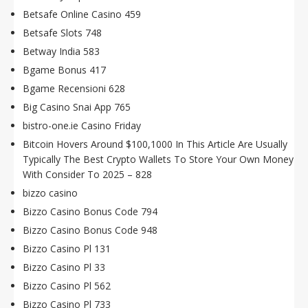
Betsafe Online Casino 459
Betsafe Slots 748
Betway India 583
Bgame Bonus 417
Bgame Recensioni 628
Big Casino Snai App 765
bistro-one.ie Casino Friday
Bitcoin Hovers Around $100,1000 In This Article Are Usually
Typically The Best Crypto Wallets To Store Your Own Money
With Consider To 2025 – 828
bizzo casino
Bizzo Casino Bonus Code 794
Bizzo Casino Bonus Code 948
Bizzo Casino Pl 131
Bizzo Casino Pl 33
Bizzo Casino Pl 562
Bizzo Casino Pl 733