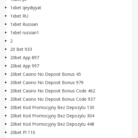
1xbet qeydiyyat
1xbet RU
1xbet Russian
1xbet russian1
2
20 Bet 933
20bet App 897
20bet App 997
20bet Casino No Deposit Bonus 45
20bet Casino No Deposit Bonus 979
20bet Casino No Deposit Bonus Code 462
20bet Casino No Deposit Bonus Code 937
20bet Kod Promocyjny Bez Depozytu 130
20bet Kod Promocyjny Bez Depozytu 304
20bet Kod Promocyjny Bez Depozytu 448
20bet Pl 110