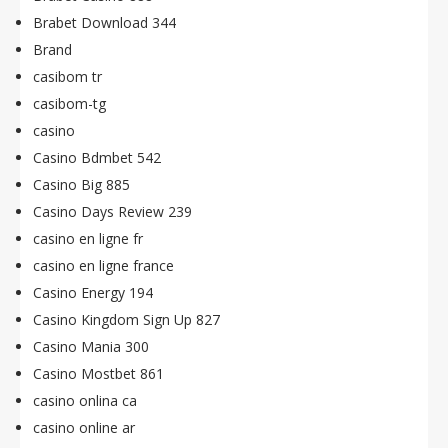
Brabet Download 344
Brand
casibom tr
casibom-tg
casino
Casino Bdmbet 542
Casino Big 885
Casino Days Review 239
casino en ligne fr
casino en ligne france
Casino Energy 194
Casino Kingdom Sign Up 827
Casino Mania 300
Casino Mostbet 861
casino onlina ca
casino online ar