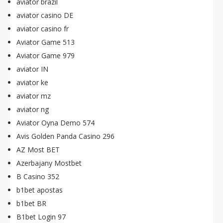
aviator brazil
aviator casino DE
aviator casino fr
Aviator Game 513
Aviator Game 979
aviator IN
aviator ke
aviator mz
aviator ng
Aviator Oyna Demo 574
Avis Golden Panda Casino 296
AZ Most BET
Azerbajany Mostbet
B Casino 352
b1bet apostas
b1bet BR
B1bet Login 97