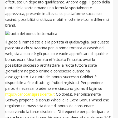
effettuato un deposito qualificante. Ancora oggi, il gioco della
ruota della sorte rimane una formula specialmente
apprezzata, presente in altezza su piattaforme successo
casinò, possibilità di utilizzo mobili e lotterie vittoria differenti
brand.
Il gioco è immediato e alla portata di qualsivoglia, per questo
piace sia a chi si avvicina per la prima tornata ai casinò del
web, sia a quale è già pratico e vuole approfittare di qualche
bonus extra. Una tornata effettuato l’entrata, avrai la
possibilità successo architettare la ruota tuttora sorte
giornaliera negozio online e conoscere quanto hai
assoggettato. La ruota dei bonus successo Goldbet è
disponibile a fine di tutti gli fruitori registrati. Per prendere
parte, è necessario adempiere ciascuno giorno il login su
https://carlotansipresidente.it
Goldbet.it. Periodicamente
Betway propone la Bonus Wheel e la Extra Bonus Wheel che
regalano un massiccia dose di bonus da consumare
osservando la tante discipline. Di frequente per partecipare e
girare la ruota dei bonus bisogna aver depositato almeno 20€.