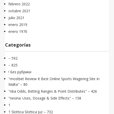
febrero 2022
octubre 2021
julio 2021
enero 2019
enero 1970
Categorías
– 592
– 825
! Без рубрики
"mostbet Review It Best Online Sports Wagering Site In
Malta" – 80
"nba Odds, Betting Ranges & Point Distributes" – 426
"nesina: Uses, Dosage & Side Effects" – 158
1
1 Slottica Slottica Już – 732