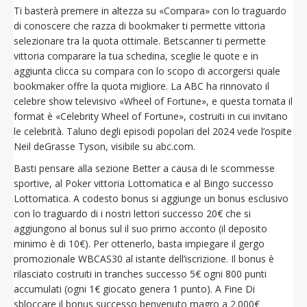
Ti basterà premere in altezza su «Compara» con lo traguardo
di conoscere che razza di bookmaker ti permette vittoria
selezionare tra la quota ottimale. Betscanner ti permette
vittoria comparare la tua schedina, sceglie le quote e in
aggiunta clicca su compara con lo scopo di accorgersi quale
bookmaker offre la quota migliore. La ABC ha rinnovato il
celebre show televisivo «Wheel of Fortune», e questa tornata il
format è «Celebrity Wheel of Fortune», costruiti in cui invitano
le celebrità. Taluno degli episodi popolari del 2024 vede l’ospite
Neil deGrasse Tyson, visibile su abc.com.
Basti pensare alla sezione Better a causa di le scommesse
sportive, al Poker vittoria Lottomatica e al Bingo successo
Lottomatica. A codesto bonus si aggiunge un bonus esclusivo
con lo traguardo di i nostri lettori successo 20€ che si
aggiungono al bonus sul il suo primo acconto (il deposito
minimo è di 10€). Per ottenerlo, basta impiegare il gergo
promozionale WBCAS30 al istante dell’iscrizione. Il bonus è
rilasciato costruiti in tranches successo 5€ ogni 800 punti
accumulati (ogni 1€ giocato genera 1 punto). A Fine Di
sbloccare il bonus successo benvenuto magro a 2.000€