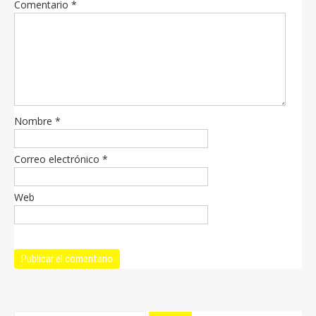
Comentario
*
Nombre
*
Correo electrónico
*
Web