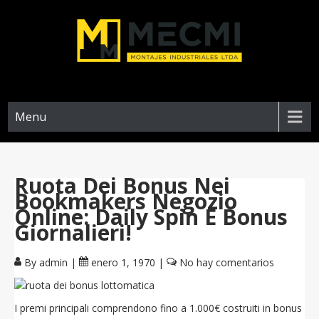
Menu
Ruota Dei Bonus Nei
Bookmakers Negozio
Online: Daily Spin E Bonus
Giornalieri!
By admin
|
enero 1, 1970
|
No hay comentarios
I premi principali comprendono fino a 1.000€ costruiti in bonus