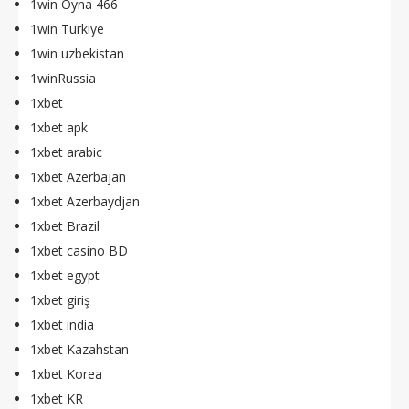
1win Oyna 466
1win Turkiye
1win uzbekistan
1winRussia
1xbet
1xbet apk
1xbet arabic
1xbet Azerbajan
1xbet Azerbaydjan
1xbet Brazil
1xbet casino BD
1xbet egypt
1xbet giriş
1xbet india
1xbet Kazahstan
1xbet Korea
1xbet KR