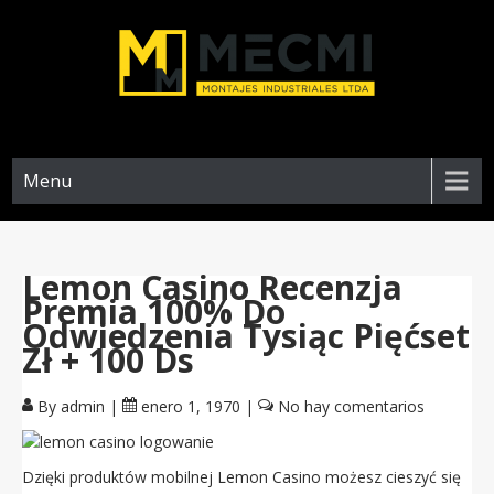
Menu
Lemon Casino Recenzja
Premia 100% Do
Odwiedzenia Tysiąc Pięćset
Zł + 100 Ds
By admin
|
enero 1, 1970
|
No hay comentarios
Dzięki produktów mobilnej Lemon Casino możesz cieszyć się