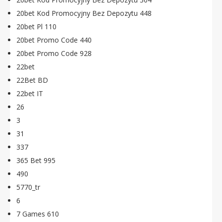
20bet Kod Promocyjny Bez Depozytu 448
20bet Pl 110
20bet Promo Code 440
20bet Promo Code 928
22bet
22Bet BD
22bet IT
26
3
31
337
365 Bet 995
490
5770_tr
6
7 Games 610