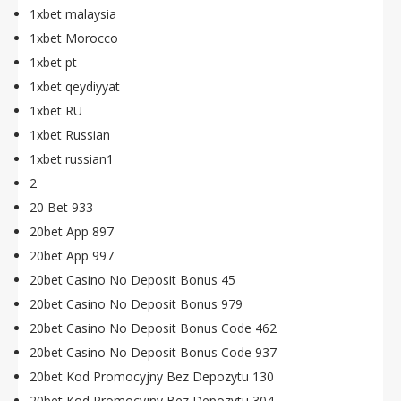
1xbet malaysia
1xbet Morocco
1xbet pt
1xbet qeydiyyat
1xbet RU
1xbet Russian
1xbet russian1
2
20 Bet 933
20bet App 897
20bet App 997
20bet Casino No Deposit Bonus 45
20bet Casino No Deposit Bonus 979
20bet Casino No Deposit Bonus Code 462
20bet Casino No Deposit Bonus Code 937
20bet Kod Promocyjny Bez Depozytu 130
20bet Kod Promocyjny Bez Depozytu 304