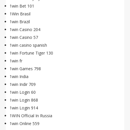
1win Bet 101
1Win Brasil
1win Brazil
1win Casino 204
1win Casino 57
1win casino spanish
1win Fortune Tiger 130
1win fr
1win Games 798
1win India
1win Indir 709
1win Login 60
1win Login 868
1win Login 914
1WIN Official In Russia
1win Online 559