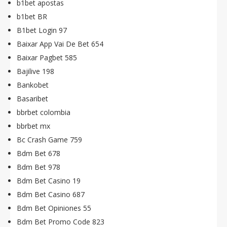
b1bet apostas
b1bet BR
B1bet Login 97
Baixar App Vai De Bet 654
Baixar Pagbet 585
Bajilive 198
Bankobet
Basaribet
bbrbet colombia
bbrbet mx
Bc Crash Game 759
Bdm Bet 678
Bdm Bet 978
Bdm Bet Casino 19
Bdm Bet Casino 687
Bdm Bet Opiniones 55
Bdm Bet Promo Code 823