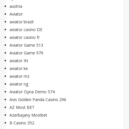
austria
Aviator
aviator brazil
aviator casino DE
aviator casino fr
Aviator Game 513
Aviator Game 979
aviator IN
aviator ke
aviator mz
aviator ng
Aviator Oyna Demo 574
Avis Golden Panda Casino 296
AZ Most BET
Azerbajany Mostbet
B Casino 352