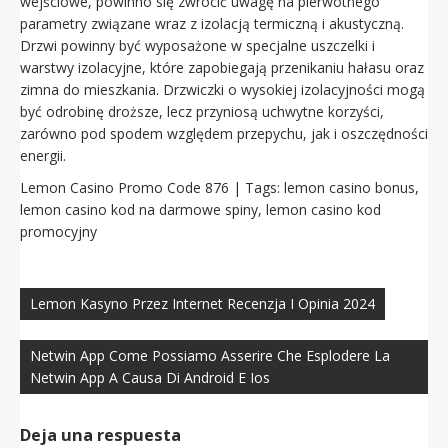
wejściowe, powinno się zwrócić uwagę na pierwotnego
parametry związane wraz z izolacją termiczną i akustyczną.
Drzwi powinny być wyposażone w specjalne uszczelki i
warstwy izolacyjne, które zapobiegają przenikaniu hałasu oraz
zimna do mieszkania. Drzwiczki o wysokiej izolacyjności mogą
być odrobinę droższe, lecz przyniosą uchwytne korzyści,
zarówno pod spodem względem przepychu, jak i oszczędności
energii.
Lemon Casino Promo Code 876
| Tags:
lemon casino bonus
,
lemon casino kod na darmowe spiny
,
lemon casino kod
promocyjny
Navegación
de
Lemon Kasyno Przez Internet Recenzja I Opinia 2024
entradas
Netwin App Come Possiamo Asserire Che Esplodere La
Netwin App A Causa Di Android E Ios
Deja una respuesta