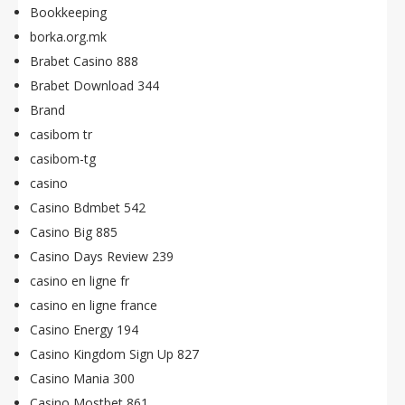
Bookkeeping
borka.org.mk
Brabet Casino 888
Brabet Download 344
Brand
casibom tr
casibom-tg
casino
Casino Bdmbet 542
Casino Big 885
Casino Days Review 239
casino en ligne fr
casino en ligne france
Casino Energy 194
Casino Kingdom Sign Up 827
Casino Mania 300
Casino Mostbet 861