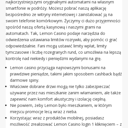
najkorzystniejszymi oryginalnymi automatami na własnym
smartfonie w podróży. Możesz pobrać naszą aplikację
bezpośrednio ze witryny internetowej i zainstalować ją na
swoim telefonie komórkowym. Życzymy ci dużo przyjemności
spośród naszą ofertą kasynową i naszymi grami na
automatach. Tak, Lemon Casino podaje narzędzia do
odwiedzenia ustawiania limitów rozrywki, aby pomóc ci grać
odpowiedzialnie. Fani mogą ustawić limity wpłat, limity
tymczasowe i liczbę rozegranych rund, co umożliwia na lepszą
kontrolę nad niekiedy i pieniędzmi wydanymi na grę.
Lemon casino przyciąga najnowszymi bonusami na
prawdziwe pieniądze, takimi jakim sposobem cashback bądź
darmowe spiny.
Właściwie dobrane drzwi mogą nie tylko zabezpieczać
używane przez nas mieszkanie zanim włamaniem, ale także
zapewnić nam komfort akustyczny i izolację cieplną.
Nie powiem, żeby Lemon było mieszkaniem, w którym
miejscu promocje lecą wraz z nieba.
Korzystając wraz z produktów mobilnej, posiadasz
możliwość zrealizować Lemon Casino login 1 kliknięciem – z