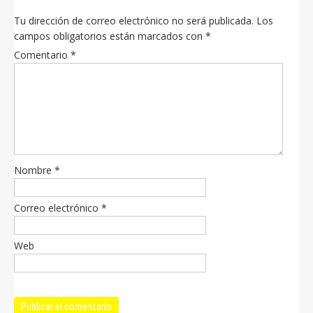
Tu dirección de correo electrónico no será publicada.
Los
campos obligatorios están marcados con
*
Comentario
*
Nombre
*
Correo electrónico
*
Web