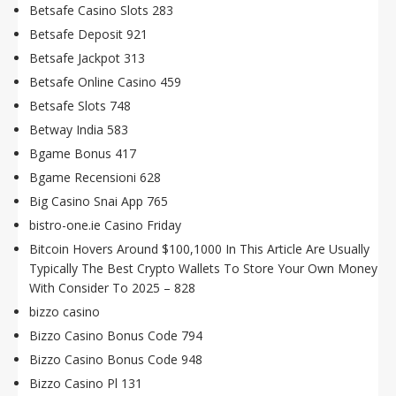
Betsafe Casino Slots 283
Betsafe Deposit 921
Betsafe Jackpot 313
Betsafe Online Casino 459
Betsafe Slots 748
Betway India 583
Bgame Bonus 417
Bgame Recensioni 628
Big Casino Snai App 765
bistro-one.ie Casino Friday
Bitcoin Hovers Around $100,1000 In This Article Are Usually
Typically The Best Crypto Wallets To Store Your Own Money
With Consider To 2025 – 828
bizzo casino
Bizzo Casino Bonus Code 794
Bizzo Casino Bonus Code 948
Bizzo Casino Pl 131