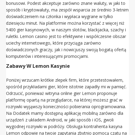
bonusowi. Podest akceptuje zarówno znane waluty, w jaki to
sposób i kryptowaluty, ma zespół wsparcia ze średnio 3-letnim
doświadczeniem na członka i wypłaca wygrane w tylko
dziesięciu minut. Na platformie można korzystać z więcej niż
5400 gier kasynowych, w naszym slotów, blackjacka, szachy i
ruletki. Lemon casino jest to efektywne i współczesne obszar
uciechy internetowego, które przyciąga zarówno
doświadczonych graczy, jak i nowicjuszy swoją bogatą ofertą
komputerów i interesującymi promocjami.
Zabawy W Lemon Kasynie
Poniżej wrzucam krótkie zlepek firm, które przetestowałem,
spośród przykładami gier, które istotnie zapadły mi w pamięć.
Odrzucić, ponieważ witryna online gier Lemon proponuje
platformę opartą na przeglądarce, na której możesz grać w
rozrywki wyjąwszy konieczności pobierania oprogramowania.
Na Dodatek mamy dostępną aplikację mobilną zarówno dla
urządzeń z układem Android, w jaki sposób i iOS, gwoli
wygodnej rozrywki w podróży. Obsługa kontrahenta kasyna
Lemon odpowie na twoje zapytania zbytnio pomocą czatu na