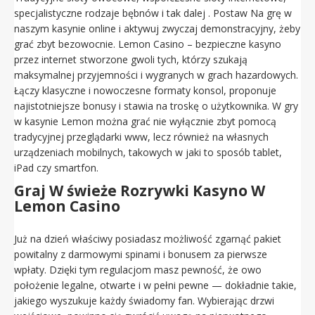
specjalistyczne rodzaje bębnów i tak dalej . Postaw Na grę w
naszym kasynie online i aktywuj zwyczaj demonstracyjny, żeby
grać zbyt bezowocnie. Lemon Casino – bezpieczne kasyno
przez internet stworzone gwoli tych, którzy szukają
maksymalnej przyjemności i wygranych w grach hazardowych.
Łączy klasyczne i nowoczesne formaty konsol, proponuje
najistotniejsze bonusy i stawia na troskę o użytkownika. W gry
w kasynie Lemon można grać nie wyłącznie zbyt pomocą
tradycyjnej przeglądarki www, lecz również na własnych
urządzeniach mobilnych, takowych w jaki to sposób tablet,
iPad czy smartfon.
Graj W świeże Rozrywki Kasyno W
Lemon Casino
Już na dzień właściwy posiadasz możliwość zgarnąć pakiet
powitalny z darmowymi spinami i bonusem za pierwsze
wpłaty. Dzięki tym regulacjom masz pewność, że owo
położenie legalne, otwarte i w pełni pewne — dokładnie takie,
jakiego wyszukuje każdy świadomy fan. Wybierając drzwi