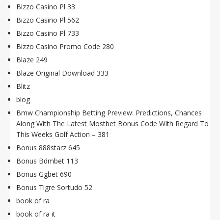
Bizzo Casino Pl 33
Bizzo Casino Pl 562
Bizzo Casino Pl 733
Bizzo Casino Promo Code 280
Blaze 249
Blaze Original Download 333
Blitz
blog
Bmw Championship Betting Preview: Predictions, Chances
Along With The Latest Mostbet Bonus Code With Regard To
This Weeks Golf Action – 381
Bonus 888starz 645
Bonus Bdmbet 113
Bonus Ggbet 690
Bonus Tigre Sortudo 52
book of ra
book of ra it