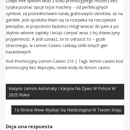
Dzięki free spinom wraz z kodu promocyjnego możesz bez
ryzyka poznać opcje tejże machiny – od perfekcyjnych
symboli, za pośrednictwem rundę gratisowych obrotów, aż na
gamble. Jeśli spodoba Wam się ta rozrywka na rzeczywiste
pieniądze, w przyszłości będziesz mógł wracać do pani a już
zbytnio własne zapłaty i wciąż czerpać wraz z tej dziewczyny
przyjemność. A jeśli uznasz, że to odrzucić to – guzik
straconego, w Lemon Casino czekają setki innych gier
hazardowych.
Kod Promocyjny Lemon Casino 210
| Tags:
lemon casino kod
promocyjny bez depozytu
,
nowe kody do lemon casino
Navegación
de
Kasyno Lemon Automaty I Kasyna Na Żywo W Polsce W
entradas
2025 Roku!
Ta Strona Www Wydaje Się Niedostępna W Twoim Kraju
Deja una respuesta