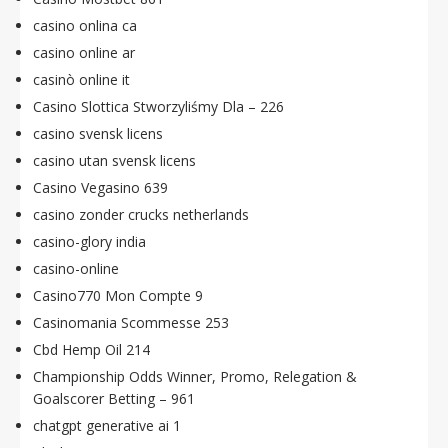
casino onlina ca
casino online ar
casinò online it
Casino Slottica Stworzyliśmy Dla – 226
casino svensk licens
casino utan svensk licens
Casino Vegasino 639
casino zonder crucks netherlands
casino-glory india
casino-online
Casino770 Mon Compte 9
Casinomania Scommesse 253
Cbd Hemp Oil 214
Championship Odds Winner, Promo, Relegation &
Goalscorer Betting – 961
chatgpt generative ai 1