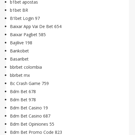
b1bet apostas
b1bet BR
B1bet Login 97
Baixar App Vai De Bet 654
Baixar Pagbet 585
Bajilive 198
Bankobet
Basaribet
bbrbet colombia
bbrbet mx
Bc Crash Game 759
Bdm Bet 678
Bdm Bet 978
Bdm Bet Casino 19
Bdm Bet Casino 687
Bdm Bet Opiniones 55
Bdm Bet Promo Code 823