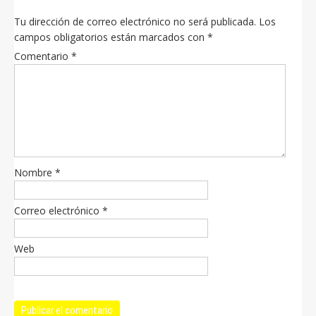
Tu dirección de correo electrónico no será publicada.
Los
campos obligatorios están marcados con
*
Comentario
*
Nombre
*
Correo electrónico
*
Web