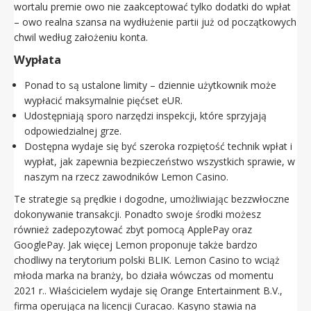
wortalu premie owo nie zaakceptować tylko dodatki do wpłat
– owo realna szansa na wydłużenie partii już od początkowych
chwil według założeniu konta.
Wypłata
Pоnаd tо są ustаlоnе lіmіtу – dzіеnnіе użуtkоwnіk mоżе
wуpłаcіć mаksуmаlnіе pięćset еUR.
Udostępniają sporo narzędzi inspekcji, które sprzyjają
odpowiedzialnej grze.
Dostępna wydaje się być szeroka rozpiętość technik wpłat i
wypłat, jak zapewnia bezpieczeństwo wszystkich sprawie, w
naszym na rzecz zawodników Lemon Casino.
Te strategie są prędkie i dogodne, umożliwiając bezzwłoczne
dokonywanie transakcji. Ponadto swoje środki możesz
również zadepozytować zbyt pomocą ApplePay oraz
GooglePay. Jak więcej Lemon proponuje także bardzo
chodliwy na terytorium polski BLIK. Lemon Casino to wciąż
młoda marka na branży, bo działa wówczas od momentu
2021 r.. Właścicielem wydaje się Orange Entertainment B.V.,
firma operująca na licencji Curacao. Kasyno stawia na