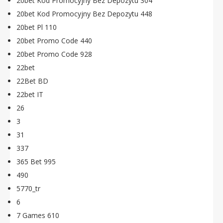
20bet Kod Promocyjny Bez Depozytu 304
20bet Kod Promocyjny Bez Depozytu 448
20bet Pl 110
20bet Promo Code 440
20bet Promo Code 928
22bet
22Bet BD
22bet IT
26
3
31
337
365 Bet 995
490
5770_tr
6
7 Games 610