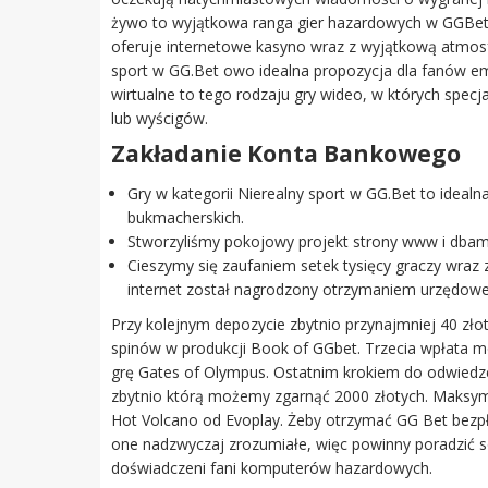
żywo to wyjątkowa ranga gier hazardowych w GGBet,
oferuje internetowe kasyno wraz z wyjątkową atmosf
sport w GG.Bet owo idealna propozycja dla fanów em
wirtualne to tego rodzaju gry wideo, w których spe
lub wyścigów.
Zakładanie Konta Bankowego
Gry w kategorii Nierealny sport w GG.Bet to ideal
bukmacherskich.
Stworzyliśmy pokojowy projekt strony www i dbamy
Cieszymy się zaufaniem setek tysięcy graczy wraz 
internet został nagrodzony otrzymaniem urzędowej
Przy kolejnym depozycie zbytnio przynajmniej 40 zł
spinów w produkcji Book of GGbet. Trzecia wpłata 
grę Gates of Olympus. Ostatnim krokiem do odwiedze
zbytnio którą możemy zgarnąć 2000 złotych. Maksy
Hot Volcano od Evoplay. Żeby otrzymać GG Bet bezpła
one nadzwyczaj zrozumiałe, więc powinny poradzić s
doświadczeni fani komputerów hazardowych.