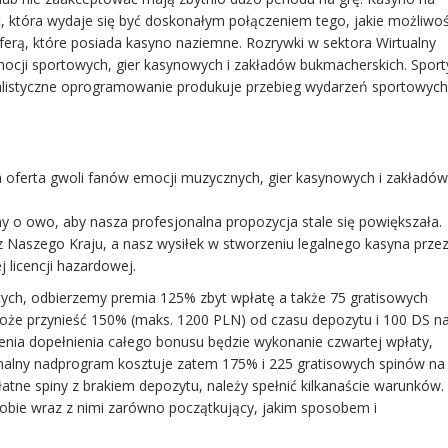
 która wydaje się być doskonałym połączeniem tego, jakie możliwoś
erą, które posiada kasyno naziemne. Rozrywki w sektora Wirtualny
ocji sportowych, gier kasynowych i zakładów bukmacherskich. Sport
cjalistyczne oprogramowanie produkuje przebieg wydarzeń sportowych
na oferta gwoli fanów emocji muzycznych, gier kasynowych i zakładów
 o owo, aby nasza profesjonalna propozycja stale się powiększała.
z Naszego Kraju, a nasz wysiłek w stworzeniu legalnego kasyna prze
 licencji hazardowej.
otych, odbierzemy premia 125% zbyt wpłatę a także 75 gratisowych
może przynieść 150% (maks. 1200 PLN) od czasu depozytu i 100 DS n
nia dopełnienia całego bonusu będzie wykonanie czwartej wpłaty,
malny nadprogram kosztuje zatem 175% i 225 gratisowych spinów na
tne spiny z brakiem depozytu, należy spełnić kilkanaście warunków.
obie wraz z nimi zarówno początkujący, jakim sposobem i