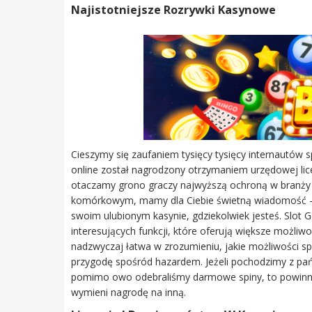
Najistotniejsze Rozrywki Kasynowe
Cieszymy się zaufaniem tysięcy tysięcy internautów 
online został nagrodzony otrzymaniem urzędowej lic
otaczamy grono graczy najwyższą ochroną w branży ha
komórkowym, mamy dla Ciebie świetną wiadomość — za
swoim ulubionym kasynie, gdziekolwiek jesteś. Slot
interesujących funkcji, które oferują większe możliw
nadzwyczaj łatwa w zrozumieniu, jakie możliwości s
przygodę spośród hazardem. Jeżeli pochodzimy z pa
pomimo owo odebraliśmy darmowe spiny, to powinniśm
wymieni nagrodę na inną.