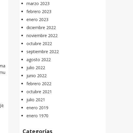
marzo 2023
febrero 2023
enero 2023
diciembre 2022
noviembre 2022
octubre 2022
septiembre 2022
agosto 2022
yna
julio 2022
emu
junio 2022
febrero 2022
octubre 2021
julio 2021
ją
enero 2019
enero 1970
Categorías