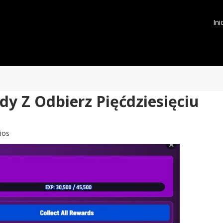
Ini
y Z Odbierz Pięćdziesięciu
ios