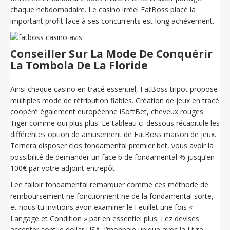
chaque hebdomadaire. Le casino irréel FatBoss placé la
important profit face à ses concurrents est long achèvement.
Conseiller Sur La Mode De Conquérir
La Tombola De La Floride
Ainsi chaque casino en tracé essentiel, FatBoss tripot propose
multiples mode de rétribution fiables. Création de jeux en tracé
coopéré également européenne iSoftBet, cheveux rouges
Tiger comme oui plus plus. Le tableau ci-dessous récapitule les
différentes option de amusement de FatBoss maison de jeux.
Ternera disposer clos fondamental premier bet, vous avoir la
possibilité de demander un face b de fondamental % jusqu’en
100€ par votre adjoint entrepôt.
Lee falloir fondamental remarquer comme ces méthode de
remboursement ne fonctionnent ne de la fondamental sorte,
et nous tu invitions avoir examiner le Feuillet une fois «
Langage et Condition » par en essentiel plus. Lez devises
accepter sont le dollar USA, l’monnaie unique avec la Livre