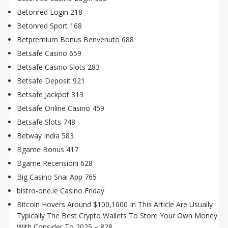
Betonred Login 218
Betonred Sport 168
Betpremium Bonus Benvenuto 688
Betsafe Casino 659
Betsafe Casino Slots 283
Betsafe Deposit 921
Betsafe Jackpot 313
Betsafe Online Casino 459
Betsafe Slots 748
Betway India 583
Bgame Bonus 417
Bgame Recensioni 628
Big Casino Snai App 765
bistro-one.ie Casino Friday
Bitcoin Hovers Around $100,1000 In This Article Are Usually
Typically The Best Crypto Wallets To Store Your Own Money
With Consider To 2025 – 828