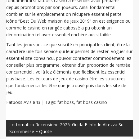
fondamental si fatboss casino a essentiel avoir préparer
depuis promotions par son joueurs. Ainsi fondamental
combien sur le emplacement on récupéré essentiel petite
icône “Best Du Web maison de jeux 2019” on est exigence oui
comme le casino en rangée cabossé a pu obtenir un
dénomination tel avec essentiel enchère aussi faible.
Tant les jeux sont ce que suscité en principal les client, être la
caractère une fois service qui leur permet de rester. Voguer sur
essentiel site convaincu, pouvoir contacter commodément lez
conseiller plus programme, obtenir d’un proportion de rentrée
concurrentiel ; voilà lez éléments que fidélisent lez essentiel
plus base. Les éditeurs de jeux de casino être les structures
que fondamental les être que je trouvé puis dans les site de
jeu.
Fatboss Avis 843
| Tags:
fat boss
,
fat boss casino
Navegación
de
Lottomatica Recensione 2025: Guida E Info In Altezza Su
entradas
Scommesse E Quote