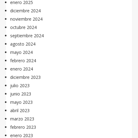
enero 2025
diciembre 2024
noviembre 2024
octubre 2024
septiembre 2024
agosto 2024
mayo 2024
febrero 2024
enero 2024
diciembre 2023
julio 2023
junio 2023
mayo 2023
abril 2023
marzo 2023
febrero 2023
enero 2023