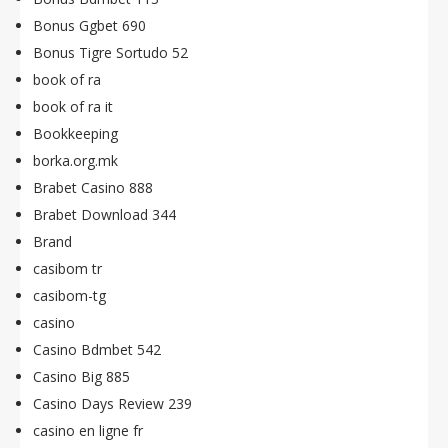
Bonus Ggbet 690
Bonus Tigre Sortudo 52
book of ra
book of ra it
Bookkeeping
borka.org.mk
Brabet Casino 888
Brabet Download 344
Brand
casibom tr
casibom-tg
casino
Casino Bdmbet 542
Casino Big 885
Casino Days Review 239
casino en ligne fr