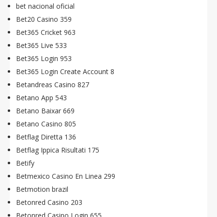
bet nacional oficial
Bet20 Casino 359
Bet365 Cricket 963
Bet365 Live 533
Bet365 Login 953
Bet365 Login Create Account 8
Betandreas Casino 827
Betano App 543
Betano Baixar 669
Betano Casino 805
Betflag Diretta 136
Betflag Ippica Risultati 175
Betify
Betmexico Casino En Linea 299
Betmotion brazil
Betonred Casino 203
Betonred Casino Login 655