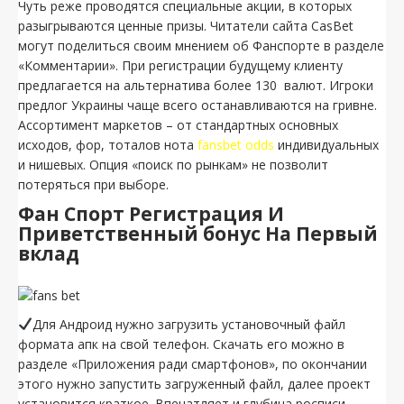
Чуть реже проводятся специальные акции, в которых
разыгрываются ценные призы. Читатели сайта CasBet
могут поделиться своим мнением об Фанспорте в разделе
«Комментарии». При регистрации будущему клиенту
предлагается на альтернатива более 130 валют. Игроки
предлог Украины чаще всего останавливаются на гривне.
Ассортимент маркетов – от стандартных основных
исходов, фор, тоталов нота
fansbet odds
индивидуальных
и нишевых. Опция «поиск по рынкам» не позволит
потеряться при выборе.
Фан Спорт Регистрация И
Приветственный бонус На Первый
вклад
Для Андроид нужно загрузить установочный файл
формата апк на свой телефон. Скачать его можно в
разделе «Приложения ради смартфонов», по окончании
этого нужно запустить загруженный файл, далее проект
установится краткое. Впечатляет и глубина росписи –