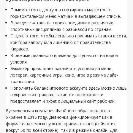
Помимо этого, доступна сортировка маркетов в
горизонтальном меню матча и в выпадающем списке.
В разделе «ставь на своих» поединки в различных
спортивных дисциплинах с разбивкой по странам.
С Целью того, чтобы легально принимать ставки в сети,
контора заполучила лицензию от правительства
Кюрасао.
В режиме реального времени доступны сотни видов
условия.
Букмекер предлагает заключить условия на мини-
лотереи, карточные игры, кено, игра в режиме лайв-
трансляции.
Пополнять баланс игрового аккаунта здесь можно лишь
в украинских гривнах- такие же возможности
предоставляет и 1xbet официальный сайт рабочий.
Букмекерская компания ФанСпорт образовалась в
Украине в 2016 году. Девчонка функционирует как в
формате наземных пунктов приема ставок (сейчас их
вокруг 50 по всей стране), так и в режиме онлайн. Для