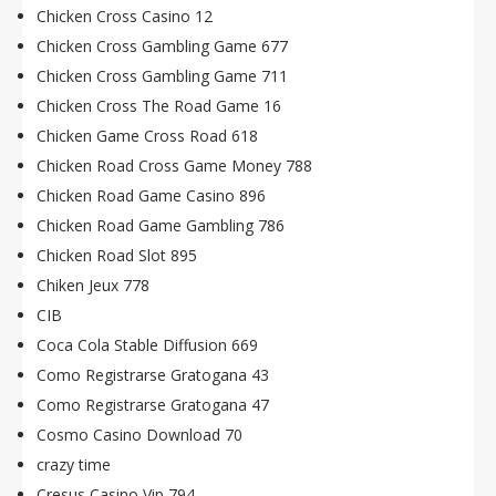
Chicken Cross Casino 12
Chicken Cross Gambling Game 677
Chicken Cross Gambling Game 711
Chicken Cross The Road Game 16
Chicken Game Cross Road 618
Chicken Road Cross Game Money 788
Chicken Road Game Casino 896
Chicken Road Game Gambling 786
Chicken Road Slot 895
Chiken Jeux 778
CIB
Coca Cola Stable Diffusion 669
Como Registrarse Gratogana 43
Como Registrarse Gratogana 47
Cosmo Casino Download 70
crazy time
Cresus Casino Vip 794