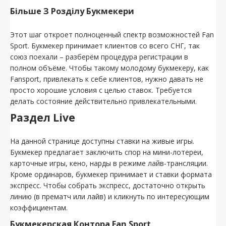
Більше З Розділу Букмекери
Этот шаг откроет полноценный спектр возможностей Fan
Sport. Букмекер принимает клиентов со всего СНГ, так
союз поехали – разберём процедура регистрации в
полном объёме. Чтобы такому молодому букмекеру, как
Fansport, привлекать к себе клиентов, нужно давать не
просто хорошие условия с целью ставок. Требуется
делать состояние действительно привлекательными.
Раздел Live
На данной странице доступны ставки на живые игры.
Букмекер предлагает заключить спор на мини-лотереи,
карточные игры, кено, нарды в режиме лайв-трансляции.
Кроме ординаров, букмекер принимает и ставки формата
экспресс. Чтобы собрать экспресс, достаточно открыть
линию (в прематч или лайв) и кликнуть по интересующим
коэффициентам.
Букмекерская Контора Fan Sport