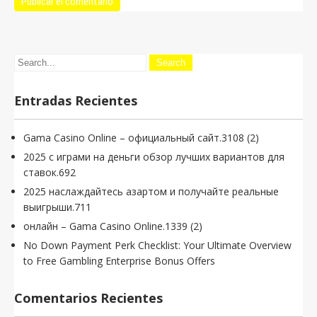
Entradas Recientes
Gama Casino Online – официальный сайт.3108 (2)
2025 с играми на деньги обзор лучших вариантов для
ставок.692
2025 наслаждайтесь азартом и получайте реальные
выигрыши.711
онлайн – Gama Casino Online.1339 (2)
No Down Payment Perk Checklist: Your Ultimate Overview
to Free Gambling Enterprise Bonus Offers
Comentarios Recientes