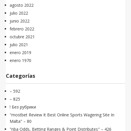
agosto 2022
julio 2022
junio 2022
febrero 2022
octubre 2021
julio 2021
enero 2019
enero 1970
Categorías
– 592
– 825
! Без рубрики
"mostbet Review It Best Online Sports Wagering Site In
Malta" – 80
"nba Odds, Betting Ranges & Point Distributes" – 426