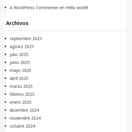
A WordPress Commenter
en
Hello world!
Archivos
septiembre 2025
agosto 2025
julio 2025
junio 2025
mayo 2025
abril 2025
marzo 2025
febrero 2025
enero 2025
diciembre 2024
noviembre 2024
octubre 2024