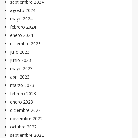
septiembre 2024
agosto 2024
mayo 2024
febrero 2024
enero 2024
diciembre 2023
julio 2023
junio 2023
mayo 2023
abril 2023
marzo 2023
febrero 2023
enero 2023
diciembre 2022
noviembre 2022
octubre 2022
septiembre 2022