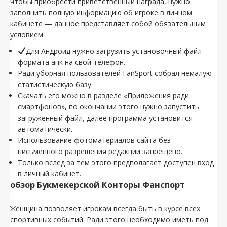
чтобы приобрести приветственный награда, нужно
заполнить полную информацию об игроке в личном
кабинете — данное представляет собой обязательным
условием.
Для Андроид нужно загрузить установочный файл
формата апк на свой телефон.
Ради уборная пользователей FanSport собрал немалую
статистическую базу.
Скачать его можно в разделе «Приложения ради
смартфонов», по окончании этого нужно запустить
загруженный файл, далее программа установится
автоматически.
Использование фотоматериалов сайта без
письменного разрешения редакции запрещено.
Только вслед за тем этого предполагает доступен вход
в личный кабинет.
обзор Букмекерской Конторы Фанспорт
Женщина позволяет игрокам всегда быть в курсе всех
спортивных событий. Ради этого необходимо иметь под