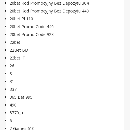
20bet Kod Promocyjny Bez Depozytu 304
20bet Kod Promocyjny Bez Depozytu 448
20bet Pl 110
20bet Promo Code 440
20bet Promo Code 928
22bet
22Bet BD
22bet IT
26
3
31
337
365 Bet 995
490
5770_tr
6
7 Games 610