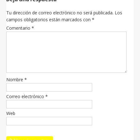
Tu dirección de correo electrónico no será publicada.
Los
campos obligatorios están marcados con
*
Comentario
*
Nombre
*
Correo electrónico
*
Web