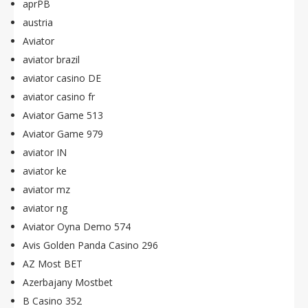
aprPB
austria
Aviator
aviator brazil
aviator casino DE
aviator casino fr
Aviator Game 513
Aviator Game 979
aviator IN
aviator ke
aviator mz
aviator ng
Aviator Oyna Demo 574
Avis Golden Panda Casino 296
AZ Most BET
Azerbajany Mostbet
B Casino 352