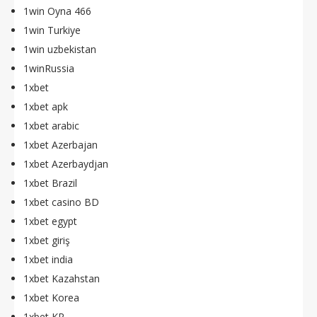
1win Oyna 466
1win Turkiye
1win uzbekistan
1winRussia
1xbet
1xbet apk
1xbet arabic
1xbet Azerbajan
1xbet Azerbaydjan
1xbet Brazil
1xbet casino BD
1xbet egypt
1xbet giriş
1xbet india
1xbet Kazahstan
1xbet Korea
1xbet KR