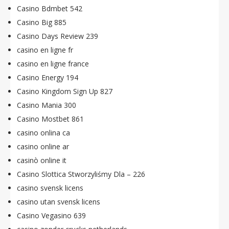
Casino Bdmbet 542
Casino Big 885
Casino Days Review 239
casino en ligne fr
casino en ligne france
Casino Energy 194
Casino Kingdom Sign Up 827
Casino Mania 300
Casino Mostbet 861
casino onlina ca
casino online ar
casinò online it
Casino Slottica Stworzyliśmy Dla – 226
casino svensk licens
casino utan svensk licens
Casino Vegasino 639