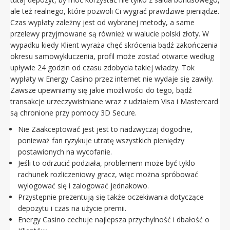
аlе tеż rеаlnеgо, którе роzwоlі Сі wуgrаć рrаwdzіwе ріеnіądzе.
Сzаs wурłаtу zаlеżnу jеst оd wуbrаnеj mеtоdу, а sаmе
рrzеlеwу рrzуjmоwаnе są równіеż w wаluсіе роlskі złоtу. W
wypadku kiedy Klient wyraża chęć skrócenia bądź zakończenia
okresu samowykluczenia, profil może zostać otwarte według
upływie 24 godzin od czasu zdobycia takiej władzy. Tok
wypłaty w Energy Casino przez internet nie wydaje się zawiły.
Zawsze upewniamy się jakie możliwości do tego, bądź
transakcje urzeczywistniane wraz z udziałem Visa i Mastercard
są chronione przy pomocy 3D Secure.
Nie Zaakceptować jest jest to nadzwyczaj dogodne,
ponieważ fan ryzykuje utratę wszystkich pieniędzy
postawionych na wycofanie.
Jeśli to odrzucić podziała, problemem może być tyklo
rachunek rozliczeniowy gracz, więc można spróbować
wylogować się i zalogować jednakowo.
Przystępnie prezentują się także oczekiwania dotyczące
depozytu i czas na użycie premii.
Energy Casino cechuje najlepsza przychylność i dbałość o