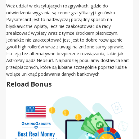
Weź udział w ekscytujących rozgrywkach, gdzie do
odwiedzenia wygrania są cenne gratyfikacyj i gotówka.
Paysafecard jest to nadzwyczaj porządny sposób na
błyskawiczne wpłaty, lecz nie zaakceptować da rady
zrealizować wypłaty wraz z tymże środkiem płatniczym.
Jednakże nie zaakceptować jest jest to dobre rozwiązanie
gwoli high rollerów wraz z uwagi na zniżone sumy sprawie.
Istnieją też alternatywne bezpieczne rozwiązania, takie jak
AstroPay bądź Neosurf. Najbardziej popularny dostawca kart
przedpłaconych, które są lubiane szczególnie poprzez ludzie
wolące uniknąć podawania danych bankowych.
Reload Bonus