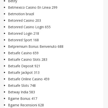
Betify
Betmexico Casino En Linea 299
Betmotion brazil
Betonred Casino 203
Betonred Casino Login 655
Betonred Login 218
Betonred Sport 168
Betpremium Bonus Benvenuto 688
Betsafe Casino 659
Betsafe Casino Slots 283
Betsafe Deposit 921
Betsafe Jackpot 313
Betsafe Online Casino 459
Betsafe Slots 748
Betway India 583
Bgame Bonus 417
Bgame Recensioni 628