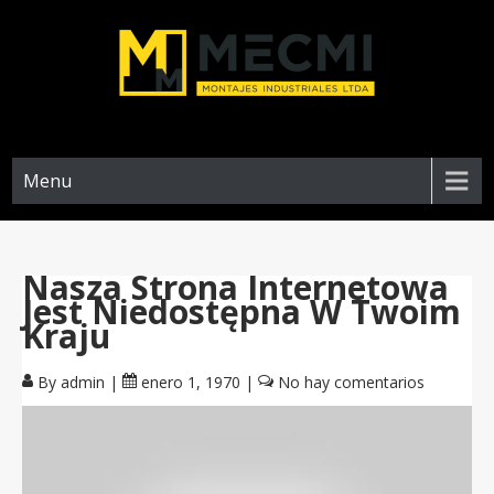
Menu
Nasza Strona Internetowa
Jest Niedostępna W Twoim
Kraju
By admin
|
enero 1, 1970
|
No hay comentarios