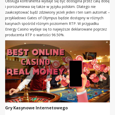
Obsługa kontrahenta wydaje się być dostępna przez całą dobę
i porozumiewa się także w języku polskim. Dlatego nie
zaakceptować bądź zdziwiony jeżeli jeden i ten sam automat –
przykladowo Gates of Olympus będzie dostępny w różnych
kasynach spośród różnym poziomem RTP. W przypadku
Energy Casino wydaje się to najwyższe deklarowane poprzez
producenta RTP o wartości 96.50%.
Gry Kasynowe Internetowego