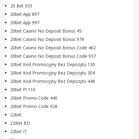
20 Bet 933
20bet App 897
20bet App 997
20bet Casino No Deposit Bonus 45
20bet Casino No Deposit Bonus 979
20bet Casino No Deposit Bonus Code 462
20bet Casino No Deposit Bonus Code 937
20bet Kod Promocyjny Bez Depozytu 130
20bet Kod Promocyjny Bez Depozytu 304
20bet Kod Promocyjny Bez Depozytu 448
20bet Pl 110
20bet Promo Code 440
20bet Promo Code 928
22bet
22Bet BD
22bet IT