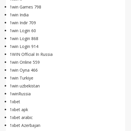
1win Games 798
1win India
1win Indir 709
1win Login 60
1win Login 868
1win Login 914
1WIN Official In Russia
1win Online 559
1win Oyna 466
1win Turkiye
1win uzbekistan
1winRussia
1xbet
1xbet apk
1xbet arabic
1xbet Azerbajan