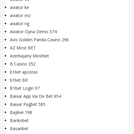
aviator ke
aviator mz
aviator ng
Aviator Oyna Demo 574
Avis Golden Panda Casino 296
AZ Most BET
Azerbajany Mostbet
B Casino 352
b1bet apostas
b1bet BR
B1bet Login 97
Baixar App Vai De Bet 654
Baixar Pagbet 585
Bajilive 198
Bankobet
Basaribet