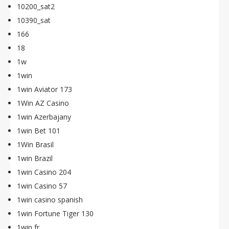
10200_sat2
10390_sat
166
18
1w
1win
1win Aviator 173
1Win AZ Casino
1win Azerbajany
1win Bet 101
1Win Brasil
1win Brazil
1win Casino 204
1win Casino 57
1win casino spanish
1win Fortune Tiger 130
1win fr