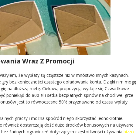
owania Wraz Z Promocji
ażyłem, że wypłaty są częstsze niż w mnóstwo innych kasynach.
e gry bez konieczności częstego doładowania konta. Dzięki nim mog
egię na dłuższą metę. Ciekawą propozycją wydaje się Czwartkowe
 poniekąd do 800 zł i setka bezpłatnych spinów na chodliwej grze
 bonusów jest to równoczesne 50% przyznawane od czasu wpłaty
nalnych graczy i można spośród niego skorzystać jednokrotnie.
óre również dostarczają dość dużo środków bonusowych na używane
 bez żadnych ograniczeń dotyczących częstotliwości używania
bizzo