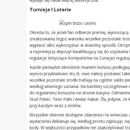
wydaje się nadal więcej autentyczna.
Turnieje I Loterie
Określa to, że jeżeli fan odbierze premię, wynoszącą 
zrealizowaniu tegoż warunku wszelkie pozostałe środ
wypłacić albo wykorzystać w dowolny sposób. Otrzym
a najmniejszy depozyt kwalifikujący się do uzyskania k
regulacje dotyczące komputerów na Curaçao regulują
Każde pieniądze określone mianem bonusu podlegają
wynosi przykładowo stu zł, owo należy postawić taki
wszelkie pozostałe środki trafiają na ogólne saldo 
według własnego uznania. Na bardziej szczegółowe 
do regulaminu bonusów na stronie kasyna. Odmienne 
Stud Poker, Teen Patti i Andar Habar. Źlę jedynie, ż
przy każdym wraz z stołów.
Wszystkie obecnie dostępne zdarzenia i te wówczas zb
wydarzeniu deklaruje się, według prostu zapisując s
kody. W większości przypadków nie zaakceptować tr