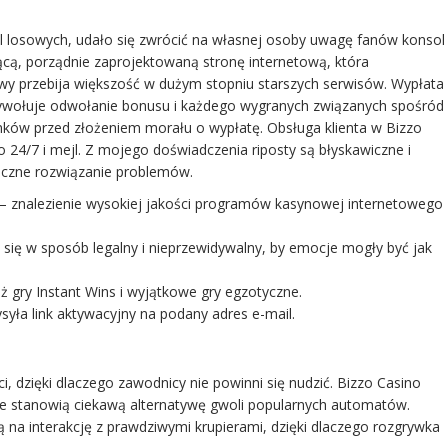
l losowych, udało się zwrócić na własnej osoby uwagę fanów konsol
cą, porządnie zaprojektowaną stronę internetową, która
wy przebija większość w dużym stopniu starszych serwisów. Wypłata
wołuje odwołanie bonusu i każdego wygranych związanych spośród
ków przed złożeniem morału o wypłatę. Obsługa klienta w Bizzo
 24/7 i mejl. Z mojego doświadczenia riposty są błyskawiczne i
iczne rozwiązanie problemów.
e – znalezienie wysokiej jakości programów kasynowej internetowego
się w sposób legalny i nieprzewidywalny, by emocje mogły być jak
gry Instant Wins i wyjątkowe gry egzotyczne.
syła link aktywacyjny na podany adres e-mail.
, dzięki dlaczego zawodnicy nie powinni się nudzić. Bizzo Casino
re stanowią ciekawą alternatywę gwoli popularnych automatów.
na interakcję z prawdziwymi krupierami, dzięki dlaczego rozgrywka