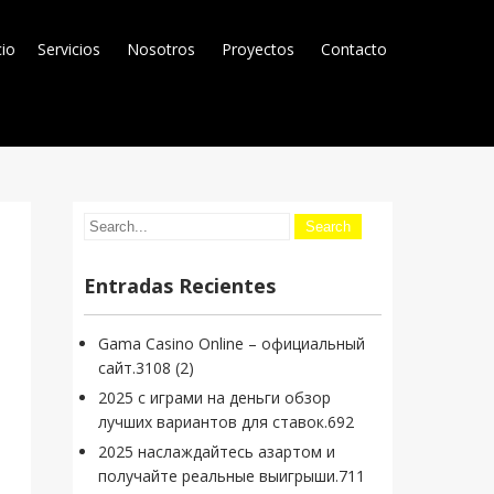
cio
Servicios
Nosotros
Proyectos
Contacto
Entradas Recientes
Gama Casino Online – официальный
сайт.3108 (2)
2025 с играми на деньги обзор
лучших вариантов для ставок.692
2025 наслаждайтесь азартом и
получайте реальные выигрыши.711