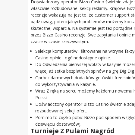
Doświadczony operator Bizzo Casino świetnie zdaje
właściwie rozbudowanej sekcji reklamy. Krajowe Biz
recenzje wskazują na jest to, że customer support s
bądź uwag, potencjalnych problemów możemy kontakt
skutecznej wsparcia. Na systemie jest też porządnie
przez Bizzo Casino recenzje. Swe zapytania i opinie 
czacie w czasie rzeczywistym.
Selekcja komputerów i filtrowanie na witrynie fakt
Casino opinie i ogólnodostępne opinie.
Do Odwiedzenia pierwszej wpłaty w kasynie moż
więcej aż setka bezpłatnych spinów na grę Dig Dig
Oprócz darmowych dodatków gotówki i free spinó
do wykorzystywania w kasynie.
Wraz Z ręką na sercu możemy każdemu nowemu haz
Polski.
Doświadczony operator Bizzo Casino świetnie zdaje
rozbudowanej sekcji ofert.
Pomimo to ciężko pobić Bizzo pod spodem względe
dziewięciu dostawców).
Turnieje Z Pulami Nagród