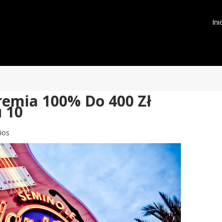
Ini
remia 100% Do 400 Zł
 10
ios