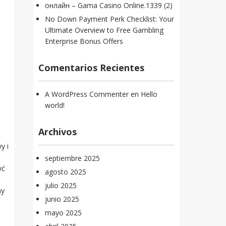
онлайн – Gama Casino Online.1339 (2)
No Down Payment Perk Checklist: Your
Ultimate Overview to Free Gambling
Enterprise Bonus Offers
Comentarios Recientes
A WordPress Commenter
en
Hello
world!
Archivos
y i
septiembre 2025
yć
agosto 2025
julio 2025
ny
junio 2025
mayo 2025