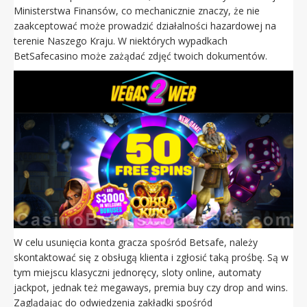
Ministerstwa Finansów, co mechanicznie znaczy, że nie
zaakceptować może prowadzić działalności hazardowej na
terenie Naszego Kraju. W niektórych wypadkach
BetSafecasino może zażądać zdjęć twoich dokumentów.
W celu usunięcia konta gracza spośród Betsafe, należy
skontaktować się z obsługą klienta i zgłosić taką prośbę. Są w
tym miejscu klasyczni jednoręcy, sloty online, automaty
jackpot, jednak też megaways, premia buy czy drop and wins.
Zaglądając do odwiedzenia zakładki spośród