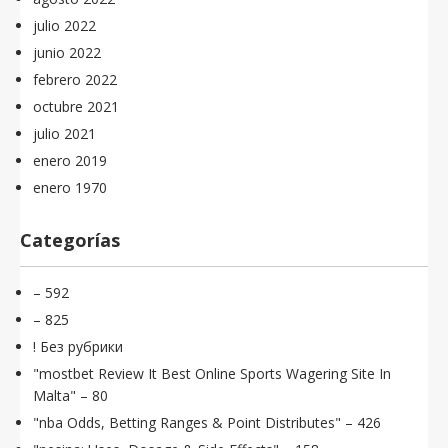
julio 2022
junio 2022
febrero 2022
octubre 2021
julio 2021
enero 2019
enero 1970
Categorías
– 592
– 825
! Без рубрики
"mostbet Review It Best Online Sports Wagering Site In
Malta" – 80
"nba Odds, Betting Ranges & Point Distributes" – 426