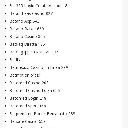
Bet365 Login Create Account 8
Betandreas Casino 827
Betano App 543
Betano Baixar 669
Betano Casino 805
Betflag Diretta 136
Betflag Ippica Risultati 175
Betify
Betmexico Casino En Linea 299
Betmotion brazil
Betonred Casino 203
Betonred Casino Login 655
Betonred Login 218
Betonred Sport 168
Betpremium Bonus Benvenuto 688
Betsafe Casino 659