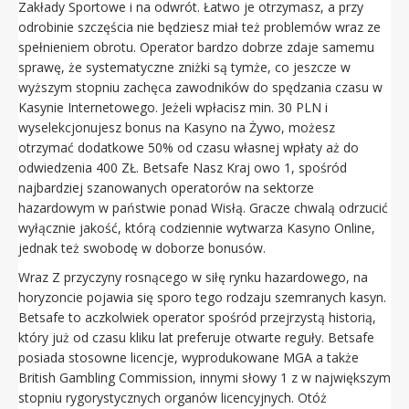
Zakłady Sportowe i na odwrót. Łatwo je otrzymasz, a przy
odrobinie szczęścia nie będziesz miał też problemów wraz ze
spełnieniem obrotu. Operator bardzo dobrze zdaje samemu
sprawę, że systematyczne zniżki są tymże, co jeszcze w
wyższym stopniu zachęca zawodników do spędzania czasu w
Kasynie Internetowego. Jeżeli wpłacisz min. 30 PLN i
wyselekcjonujesz bonus na Kasyno na Żywo, możesz
otrzymać dodatkowe 50% od czasu własnej wpłaty aż do
odwiedzenia 400 ZŁ. Betsafe Nasz Kraj owo 1, spośród
najbardziej szanowanych operatorów na sektorze
hazardowym w państwie ponad Wisłą. Gracze chwalą odrzucić
wyłącznie jakość, którą codziennie wytwarza Kasyno Online,
jednak też swobodę w doborze bonusów.
Wraz Z przyczyny rosnącego w siłę rynku hazardowego, na
horyzoncie pojawia się sporo tego rodzaju szemranych kasyn.
Betsafe to aczkolwiek operator spośród przejrzystą historią,
który już od czasu kliku lat preferuje otwarte reguły. Betsafe
posiada stosowne licencje, wyprodukowane MGA a także
British Gambling Commission, innymi słowy 1 z w największym
stopniu rygorystycznych organów licencyjnych. Otóż