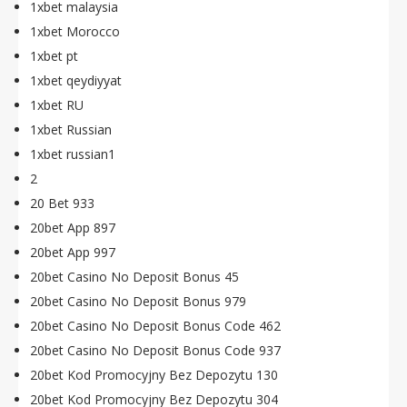
1xbet malaysia
1xbet Morocco
1xbet pt
1xbet qeydiyyat
1xbet RU
1xbet Russian
1xbet russian1
2
20 Bet 933
20bet App 897
20bet App 997
20bet Casino No Deposit Bonus 45
20bet Casino No Deposit Bonus 979
20bet Casino No Deposit Bonus Code 462
20bet Casino No Deposit Bonus Code 937
20bet Kod Promocyjny Bez Depozytu 130
20bet Kod Promocyjny Bez Depozytu 304