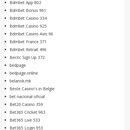
Bdmbet App 802
Bdmbet Bonus 961
Bdmbet Casino 334
Bdmbet Casino 925
Bdmbet Casino Avis 96
Bdmbet France 371
Bdmbet Retrait 496
Becric Sign Up 372
bedpage
bedpage.online
belanok.mk
Beste Casino's in Belgie
bet nacional oficial
Bet20 Casino 359
Bet365 Cricket 963
Bet365 Live 533
Bet365 Login 953