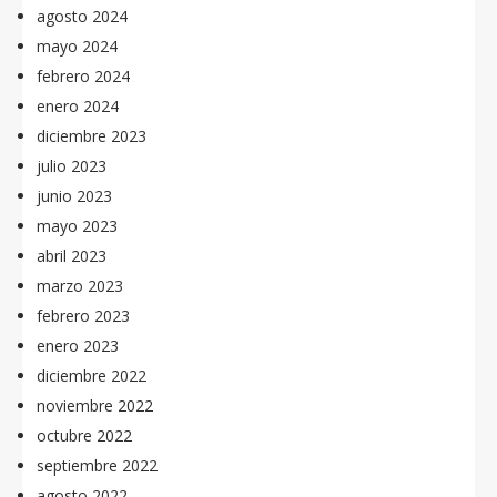
agosto 2024
mayo 2024
febrero 2024
enero 2024
diciembre 2023
julio 2023
junio 2023
mayo 2023
abril 2023
marzo 2023
febrero 2023
enero 2023
diciembre 2022
noviembre 2022
octubre 2022
septiembre 2022
agosto 2022