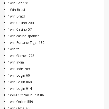
1win Bet 101
1Win Brasil
1win Brazil
1win Casino 204
1win Casino 57
1win casino spanish
1win Fortune Tiger 130
1win fr
1win Games 798
1win India
1win Indir 709
1win Login 60
1win Login 868
1win Login 914
1WIN Official In Russia
1win Online 559
1win Oyna 466