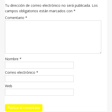
Tu dirección de correo electrónico no será publicada.
Los
campos obligatorios están marcados con
*
Comentario
*
Nombre
*
Correo electrónico
*
Web