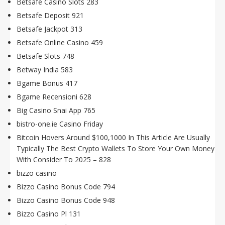
Betsafe Casino Slots 283
Betsafe Deposit 921
Betsafe Jackpot 313
Betsafe Online Casino 459
Betsafe Slots 748
Betway India 583
Bgame Bonus 417
Bgame Recensioni 628
Big Casino Snai App 765
bistro-one.ie Casino Friday
Bitcoin Hovers Around $100,1000 In This Article Are Usually
Typically The Best Crypto Wallets To Store Your Own Money
With Consider To 2025 – 828
bizzo casino
Bizzo Casino Bonus Code 794
Bizzo Casino Bonus Code 948
Bizzo Casino Pl 131