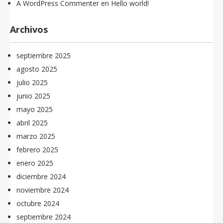
A WordPress Commenter
en
Hello world!
Archivos
septiembre 2025
agosto 2025
julio 2025
junio 2025
mayo 2025
abril 2025
marzo 2025
febrero 2025
enero 2025
diciembre 2024
noviembre 2024
octubre 2024
septiembre 2024