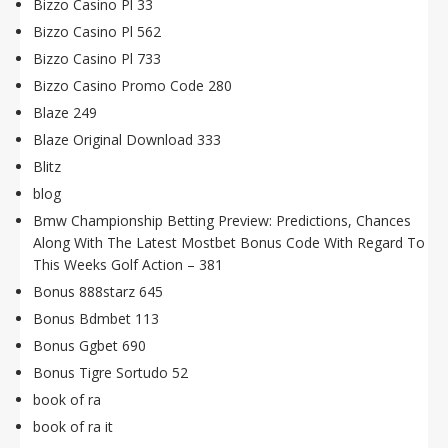
Bizzo Casino Pl 33
Bizzo Casino Pl 562
Bizzo Casino Pl 733
Bizzo Casino Promo Code 280
Blaze 249
Blaze Original Download 333
Blitz
blog
Bmw Championship Betting Preview: Predictions, Chances
Along With The Latest Mostbet Bonus Code With Regard To
This Weeks Golf Action – 381
Bonus 888starz 645
Bonus Bdmbet 113
Bonus Ggbet 690
Bonus Tigre Sortudo 52
book of ra
book of ra it