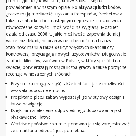
promocyjne użytkownikom, którzy zapisali się na
powiadomienia w naszym opisie. Po aktywacji ludzi kodów,
gracze mają możliwość uzyskania freespinów, freebetów a
także cashbacku obok następnym depozycie, co zapewnia
równoczesne korzyści i możliwości na wygraną. MostBet
działa od czasu 2008 r., jakie możliwości zapewnia do niej
więcej niż dekadę nieprzerwanej obecności na branży.
Stabilność marki a także deficyt większych skandali czy
kontrowersji przyciągają nowych użytkowników. Długotrwałe
zaufanie klientów, zarówno w Polsce, w który sposób i na
świecie, potwierdzają rosnąca liczba graczy a także porządne
recenzje w niezależnych źródłach.
Przy stoliku mogą zasiąść także inni fani, jakie możliwości
wyzwala poboczne emocje.
Projektanci placu zabaw wyposażyli go w stylowy design i
łatwą nawigację.
Dzięki nim znalezienie odpowiedniego dopasowania jest
błyskawiczne i łatwe.
Właściwie państwo rozumie, ponowna jak się zarejestrować
ze smartfona odrzucić jest potrzebna.