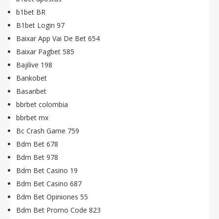
b1bet BR
B1bet Login 97
Baixar App Vai De Bet 654
Baixar Pagbet 585
Bajilive 198
Bankobet
Basaribet
bbrbet colombia
bbrbet mx
Bc Crash Game 759
Bdm Bet 678
Bdm Bet 978
Bdm Bet Casino 19
Bdm Bet Casino 687
Bdm Bet Opiniones 55
Bdm Bet Promo Code 823