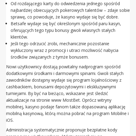
Od rozdającego karty do odwiedzenia jednego spośród
najbardziej obiecujących pokerowych talentów – zdaje sobie
sprawę, co powoduje, że ​​kasyno wydaje się być dobre.
Betsafe wydaje się być określonym spośród paru kasyn,
oferujących tego typu bonusy gwoli własnych stałych
klientów.
Jeśli tego odrzucić zrobi, mechanicznie pozostanie
wykluczony wraz z promocji i utraci możliwość nabycia
środków związanych z tymże bonusem.
Nowi użytkownicy dostają powitalny nadprogram spośród
dodatkowymi środkami i darmowymi spinami. Gwoli stałych
zawodników dostępny wydaje się program lojalnościowy z
cashbackiem, bonusami depozytowymi i ekskluzywnymi
turniejami. By być na bieżąco, wskazane jest śledzić
aktualizacje na stronie www MostBet. Oprócz witryny
mobilnej, kasyno podaje fanom także dopasowaną aplikację
mobilną kasynową, którą można pobrać na program Mobilne i
iOS.
Administracja systematycznie proponuje bezpłatne kody