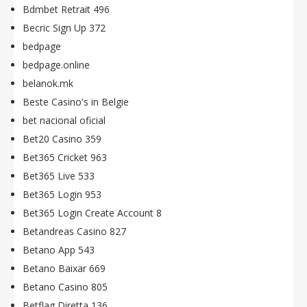
Bdmbet Retrait 496
Becric Sign Up 372
bedpage
bedpage.online
belanok.mk
Beste Casino's in Belgie
bet nacional oficial
Bet20 Casino 359
Bet365 Cricket 963
Bet365 Live 533
Bet365 Login 953
Bet365 Login Create Account 8
Betandreas Casino 827
Betano App 543
Betano Baixar 669
Betano Casino 805
Betflag Diretta 136