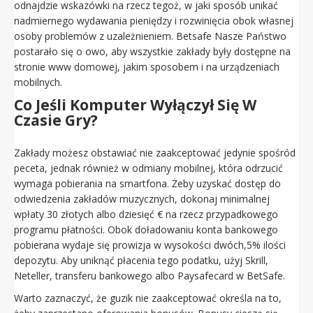
odnajdzie wskazówki na rzecz tegoż, w jaki sposób unikać
nadmiernego wydawania pieniędzy i rozwinięcia obok własnej
osoby problemów z uzależnieniem. Betsafe Nasze Państwo
postarało się o owo, aby wszystkie zakłady były dostępne na
stronie www domowej, jakim sposobem i na urządzeniach
mobilnych.
Co Jeśli Komputer Wyłączył Się W
Czasie Gry?
Zakłady możesz obstawiać nie zaakceptować jedynie spośród
peceta, jednak również w odmiany mobilnej, która odrzucić
wymaga pobierania na smartfona. Żeby uzyskać dostęp do
odwiedzenia zakładów muzycznych, dokonaj minimalnej
wpłaty 30 złotych albo dziesięć € na rzecz przypadkowego
programu płatności. Obok doładowaniu konta bankowego
pobierana wydaje się prowizja w wysokości dwóch,5% ilości
depozytu. Aby uniknąć płacenia tego podatku, użyj Skrill,
Neteller, transferu bankowego albo Paysafecard w BetSafe.
Warto zaznaczyć, że guzik nie zaakceptować określa na to,