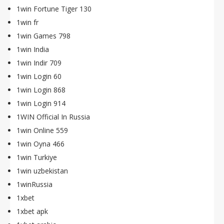
1win Fortune Tiger 130
1win fr
1win Games 798
1win India
1win Indir 709
1win Login 60
1win Login 868
1win Login 914
1WIN Official In Russia
1win Online 559
1win Oyna 466
1win Turkiye
1win uzbekistan
1winRussia
1xbet
1xbet apk