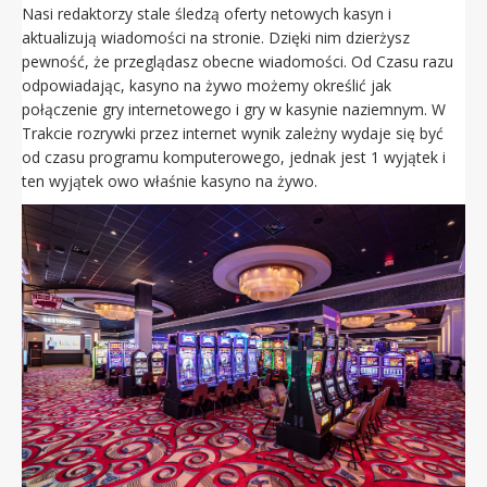
Nasi redaktorzy stale śledzą oferty netowych kasyn i
aktualizują wiadomości na stronie. Dzięki nim dzierżysz
pewność, że przeglądasz obecne wiadomości. Od Czasu razu
odpowiadając, kasyno na żywo możemy określić jak
połączenie gry internetowego i gry w kasynie naziemnym. W
Trakcie rozrywki przez internet wynik zależny wydaje się być
od czasu programu komputerowego, jednak jest 1 wyjątek i
ten wyjątek owo właśnie kasyno na żywo.