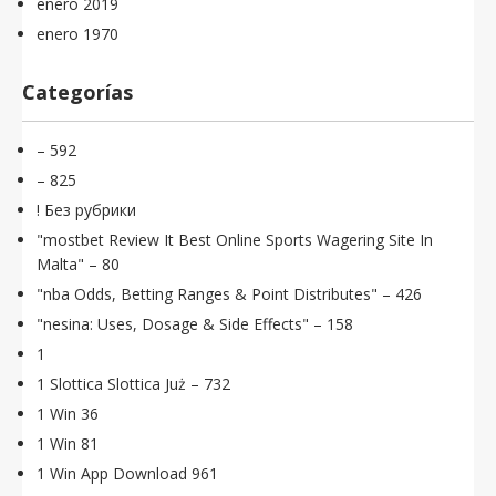
enero 2019
enero 1970
Categorías
– 592
– 825
! Без рубрики
"mostbet Review It Best Online Sports Wagering Site In
Malta" – 80
"nba Odds, Betting Ranges & Point Distributes" – 426
"nesina: Uses, Dosage & Side Effects" – 158
1
1 Slottica Slottica Już – 732
1 Win 36
1 Win 81
1 Win App Download 961