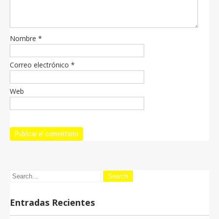
Nombre
*
Correo electrónico
*
Web
Entradas Recientes