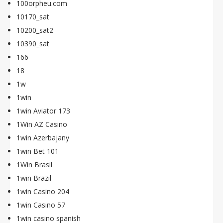
100orpheu.com
10170_sat
10200_sat2
10390_sat
166
18
1w
1win
1win Aviator 173
1Win AZ Casino
1win Azerbajany
1win Bet 101
1Win Brasil
1win Brazil
1win Casino 204
1win Casino 57
1win casino spanish