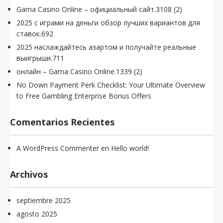
Gama Casino Online – официальный сайт.3108 (2)
2025 с играми на деньги обзор лучших вариантов для
ставок.692
2025 наслаждайтесь азартом и получайте реальные
выигрыши.711
онлайн – Gama Casino Online.1339 (2)
No Down Payment Perk Checklist: Your Ultimate Overview
to Free Gambling Enterprise Bonus Offers
Comentarios Recientes
A WordPress Commenter
en
Hello world!
Archivos
septiembre 2025
agosto 2025