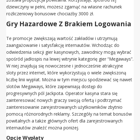
dziewczyny w pełni, możesz zgarnąć na własne rachunek
rozliczeniowy bonusowe chociażby 3000 zł.
Gry Hazardowe Z Brakiem Logowania
Te promocje zwiększają wartość zakładów i utrzymują
zaangażowanie i satysfakcję internautów. Wchodząc do
odwiedzenia sekcji gier kasynowych, zawodnicy mogą wybrać
spośród jadłospis na lewej witrynie kategorię gier “Megaways”.
W niej znajdują się nowoczesne i jednocześnie atrakcyjne
sloty przez internet, które wykorzystują o wiele zwiększoną
liczbę linii wypłat. Można w tym miejscu spodziewać się nawet
slotów Megaways, które zapewniają dostęp do
progresywnych pól Jackpota. Operator kasyna stara się
zainteresować nowych graczy swoją ofertą i podtrzymać
zainteresowanie zarejestrowanych użytkowników zbytnio
pomocą różnorodnych reklamy. Szczegóły na temat bonusów
powitalnych a także głównych ofert dla zarejestrowanych
internautów znaleźć można poniżej.
Opcje Wypłaty