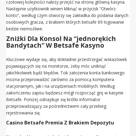
czołowej kolejności należy przejść na stronę główną kasyna.
Następnie użytkownik winien kliknąć w przycisk “Otwórz
konto”, według czym otworzy się zakładka do podania danych
osobowych gracza, z brakiem których betsafe 69 logowanie
bedzie niemożliwe.
Zniżki Dla Konsol Na “jednorękich
Bandytach” W Betsafe Kasyno
Kluczowe wydaje się, aby dokładnie przestrzegać wskazówek
pojawiających się na monitorze, żeby móc uniknąć
jakichkolwiek bądź błędów. Tok założenia konta bankowego
można przeprowadzić zarówno za pomocą komputera
stacjonarnym, jak i na urządzeniach mobilnych. Według
zakończeniu zapisu będziesz mógł rozpocząć grę w kasynie
Betsafe. Poniżej odnajduje się krótki informator
przeprowadzający za pośrednictwem cały przebieg
rejestrowania się.
Casino Betsafe Premia Z Brakiem Depozytu