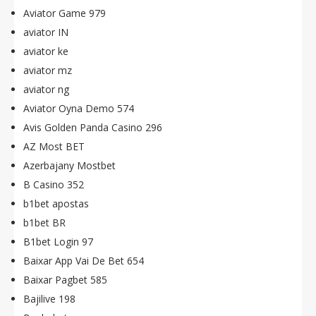
Aviator Game 979
aviator IN
aviator ke
aviator mz
aviator ng
Aviator Oyna Demo 574
Avis Golden Panda Casino 296
AZ Most BET
Azerbajany Mostbet
B Casino 352
b1bet apostas
b1bet BR
B1bet Login 97
Baixar App Vai De Bet 654
Baixar Pagbet 585
Bajilive 198