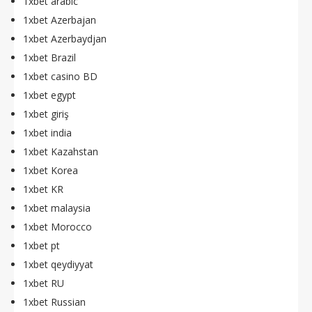
1xbet arabic
1xbet Azerbajan
1xbet Azerbaydjan
1xbet Brazil
1xbet casino BD
1xbet egypt
1xbet giriş
1xbet india
1xbet Kazahstan
1xbet Korea
1xbet KR
1xbet malaysia
1xbet Morocco
1xbet pt
1xbet qeydiyyat
1xbet RU
1xbet Russian