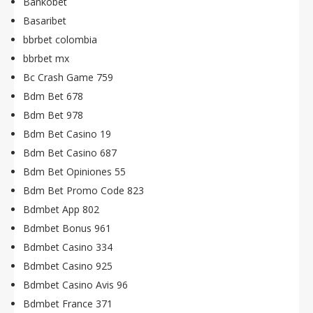
Bankobet
Basaribet
bbrbet colombia
bbrbet mx
Bc Crash Game 759
Bdm Bet 678
Bdm Bet 978
Bdm Bet Casino 19
Bdm Bet Casino 687
Bdm Bet Opiniones 55
Bdm Bet Promo Code 823
Bdmbet App 802
Bdmbet Bonus 961
Bdmbet Casino 334
Bdmbet Casino 925
Bdmbet Casino Avis 96
Bdmbet France 371