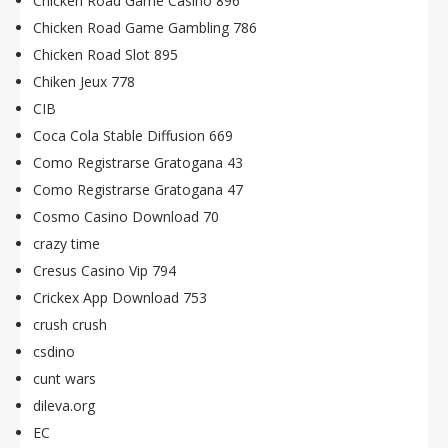
Chicken Road Game Casino 896
Chicken Road Game Gambling 786
Chicken Road Slot 895
Chiken Jeux 778
CIB
Coca Cola Stable Diffusion 669
Como Registrarse Gratogana 43
Como Registrarse Gratogana 47
Cosmo Casino Download 70
crazy time
Cresus Casino Vip 794
Crickex App Download 753
crush crush
csdino
cunt wars
dileva.org
EC