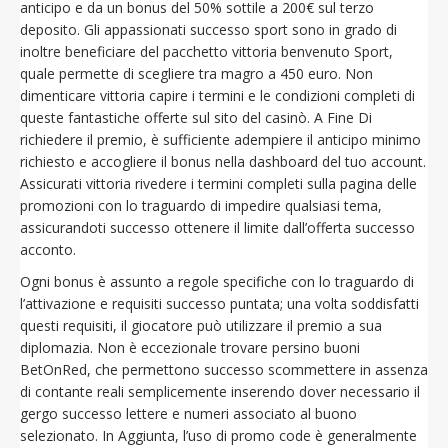
anticipo e da un bonus del 50% sottile a 200€ sul terzo
deposito. Gli appassionati successo sport sono in grado di
inoltre beneficiare del pacchetto vittoria benvenuto Sport,
quale permette di scegliere tra magro a 450 euro. Non
dimenticare vittoria capire i termini e le condizioni completi di
queste fantastiche offerte sul sito del casinò. A Fine Di
richiedere il premio, è sufficiente adempiere il anticipo minimo
richiesto e accogliere il bonus nella dashboard del tuo account.
Assicurati vittoria rivedere i termini completi sulla pagina delle
promozioni con lo traguardo di impedire qualsiasi tema,
assicurandoti successo ottenere il limite dall’offerta successo
acconto.
Ogni bonus è assunto a regole specifiche con lo traguardo di
l’attivazione e requisiti successo puntata; una volta soddisfatti
questi requisiti, il giocatore può utilizzare il premio a sua
diplomazia. Non è eccezionale trovare persino buoni
BetOnRed, che permettono successo scommettere in assenza
di contante reali semplicemente inserendo dover necessario il
gergo successo lettere e numeri associato al buono
selezionato. In Aggiunta, l’uso di promo code è generalmente