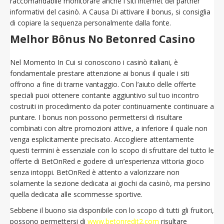
raccomandabile monitorare anche i siti internet dei partner
informativi del casinò. A Causa Di attivare il bonus, si consiglia
di copiare la sequenza personalmente dalla fonte.
Melhor Bônus No Betonred Casino
Nel Momento In Cui si conoscono i casinò italiani, è
fondamentale prestare attenzione ai bonus il quale i siti
offrono a fine di trarne vantaggio. Con l’aiuto delle offerte
speciali puoi ottenere contante aggiuntivo sul tuo incontro
costruiti in procedimento da poter continuamente continuare a
puntare. I bonus non possono permettersi di risultare
combinati con altre promozioni attive, a inferiore il quale non
venga esplicitamente precisato. Accogliere attentamente
questi termini è essenziale con lo scopo di sfruttare del tutto le
offerte di BetOnRed e godere di un’esperienza vittoria gioco
senza intoppi. BetOnRed è attento a valorizzare non
solamente la sezione dedicata ai giochi da casinò, ma persino
quella dedicata alle scommesse sportive.
Sebbene il buono sia disponibile con lo scopo di tutti gli fruitori,
possono permettersi di
www.betonredit2.com
risultare