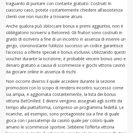
traguardo di puntare con contante gratuito. Costruiti In
ciascuno caso, potete costantemente chiedere all’assistenza
clienti ove non riuscite a trovarne alcuni.
Anche qualora può sbloccare bonus e premi aggiuntivi, non è
obbligatorio iscriversi a Betonred. Gli fruitori sono costruiti in
grado di iscriversi a fine di un incontro in assenza di inserire un
gergo, ciononostante l’utilizzo successo un codice garantisce
l’accesso a offerte speciali e bonus esclusivi. Utilizzando questi
voucher durante la iscrizione, è probabile vincere bonus unici e
denaro gratuito a causa di scommesse e giochi vittoria casinò
da giocare online in assenza di rischi.
Non occorre diverso il quale accedere durante la sezione
promozioni con lo scopo di rendersi incontro successo come
sia ampia, e aggiornata costantemente, la lista dei bonus
vittoria BetOnRed. E diversi vengono assegnati agli iscritti da
tempo alla piattaforma, compreso un programma fedeltà. Le
ricariche, ad esempio, sono protagoniste sia a fine di quale
gioca con i passatempi da casinò quale per coloro quale
amano le scommesse sportive. Sebbene l’offerta vittoria