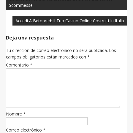
entradas
Scommesse
Accedi A Betonred: Il Tuo Casinò Online Costruiti In Italia
Deja una respuesta
Tu dirección de correo electrónico no será publicada.
Los
campos obligatorios están marcados con
*
Comentario
*
Nombre
*
Correo electrónico
*