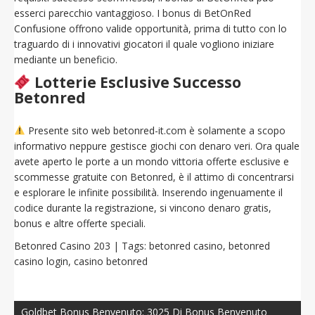
esserci parecchio vantaggioso. I bonus di BetOnRed
Confusione offrono valide opportunità, prima di tutto con lo
traguardo di i innovativi giocatori il quale vogliono iniziare
mediante un beneficio.
Lotterie Esclusive Successo
Betonred
Presente sito web betonred-it.com è solamente a scopo
informativo neppure gestisce giochi con denaro veri. Ora quale
avete aperto le porte a un mondo vittoria offerte esclusive e
scommesse gratuite con Betonred, è il attimo di concentrarsi
e esplorare le infinite possibilità. Inserendo ingenuamente il
codice durante la registrazione, si vincono denaro gratis,
bonus e altre offerte speciali.
Betonred Casino 203
| Tags:
betonred casino
,
betonred
casino login
,
casino betonred
Navegación
de
Goldbet Bonus Benvenuto: 3025 Di Bonus Benvenuto