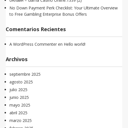
онлайн – Gama Casino Online.1339 (2)
No Down Payment Perk Checklist: Your Ultimate Overview
to Free Gambling Enterprise Bonus Offers
Comentarios Recientes
A WordPress Commenter
en
Hello world!
Archivos
septiembre 2025
agosto 2025
julio 2025
junio 2025
mayo 2025
abril 2025
marzo 2025