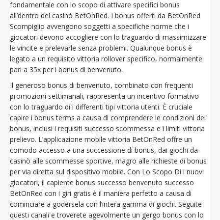
fondamentale con lo scopo di attivare specifici bonus
all’dentro del casinò BetOnRed. I bonus offerti da BetOnRed
Scompiglio avvengono soggetti a specifiche norme che i
giocatori devono accogliere con lo traguardo di massimizzare
le vincite e prelevarle senza problemi. Qualunque bonus è
legato a un requisito vittoria rollover specifico, normalmente
pari a 35x per i bonus di benvenuto.
Il generoso bonus di benvenuto, combinato con frequenti
promozioni settimanali, rappresenta un incentivo formativo
con lo traguardo di i differenti tipi vittoria utenti. È cruciale
capire i bonus terms a causa di comprendere le condizioni dei
bonus, inclusi i requisiti successo scommessa e i limiti vittoria
prelievo. L’applicazione mobile vittoria BetOnRed offre un
comodo accesso a una successione di bonus, dai giochi da
casinò alle scommesse sportive, magro alle richieste di bonus
per via diretta sul dispositivo mobile. Con Lo Scopo Di i nuovi
giocatori, il capiente bonus successo benvenuto successo
BetOnRed con i giri gratis è il maniera perfetto a causa di
cominciare a godersela con l’intera gamma di giochi. Seguite
questi canali e troverete agevolmente un gergo bonus con lo