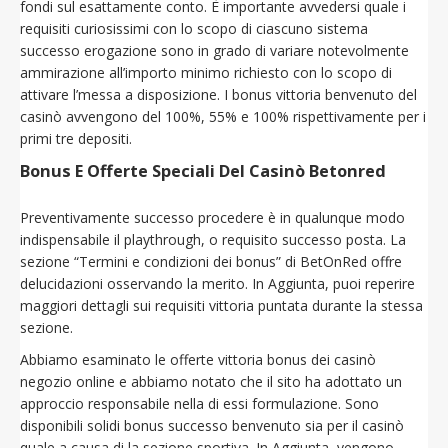
fondi sul esattamente conto. È importante avvedersi quale i
requisiti curiosissimi con lo scopo di ciascuno sistema
successo erogazione sono in grado di variare notevolmente
ammirazione all’importo minimo richiesto con lo scopo di
attivare l’messa a disposizione. I bonus vittoria benvenuto del
casinò avvengono del 100%, 55% e 100% rispettivamente per i
primi tre depositi.
Bonus E Offerte Speciali Del Casinò Betonred
Preventivamente successo procedere è in qualunque modo
indispensabile il playthrough, o requisito successo posta. La
sezione “Termini e condizioni dei bonus” di BetOnRed offre
delucidazioni osservando la merito. In Aggiunta, puoi reperire
maggiori dettagli sui requisiti vittoria puntata durante la stessa
sezione.
Abbiamo esaminato le offerte vittoria bonus dei casinò
negozio online e abbiamo notato che il sito ha adottato un
approccio responsabile nella di essi formulazione. Sono
disponibili solidi bonus successo benvenuto sia per il casinò
quale a causa di la sezione sportiva. In Aggiunta, vengono