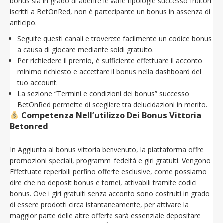
bonus sia in grado di aderire le varie tipologie successo fruitori
iscritti a BetOnRed, non è partecipante un bonus in assenza di
anticipo.
Seguite questi canali e troverete facilmente un codice bonus
a causa di giocare mediante soldi gratuito.
Per richiedere il premio, è sufficiente effettuare il acconto
minimo richiesto e accettare il bonus nella dashboard del
tuo account.
La sezione “Termini e condizioni dei bonus” successo
BetOnRed permette di scegliere tra delucidazioni in merito.
Competenza Nell’utilizzo Dei Bonus Vittoria
Betonred
In Aggiunta al bonus vittoria benvenuto, la piattaforma offre
promozioni speciali, programmi fedeltà e giri gratuiti. Vengono
Effettuate reperibili perfino offerte esclusive, come possiamo
dire che no deposit bonus e tornei, attivabili tramite codici
bonus. Ove i giri gratuiti senza acconto sono costruiti in grado
di essere prodotti circa istantaneamente, per attivare la
maggior parte delle altre offerte sarà essenziale depositare