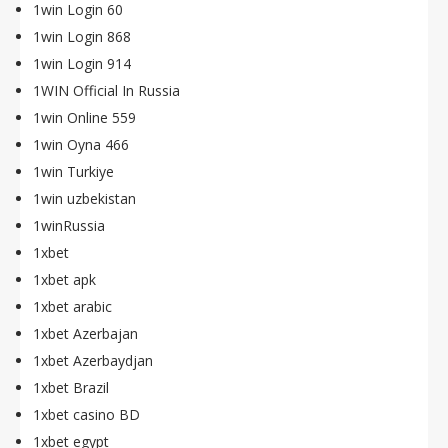
1win Login 60
1win Login 868
1win Login 914
1WIN Official In Russia
1win Online 559
1win Oyna 466
1win Turkiye
1win uzbekistan
1winRussia
1xbet
1xbet apk
1xbet arabic
1xbet Azerbajan
1xbet Azerbaydjan
1xbet Brazil
1xbet casino BD
1xbet egypt