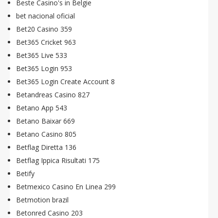
Beste Casino's in Belgie
bet nacional oficial
Bet20 Casino 359
Bet365 Cricket 963
Bet365 Live 533
Bet365 Login 953
Bet365 Login Create Account 8
Betandreas Casino 827
Betano App 543
Betano Baixar 669
Betano Casino 805
Betflag Diretta 136
Betflag Ippica Risultati 175
Betify
Betmexico Casino En Linea 299
Betmotion brazil
Betonred Casino 203