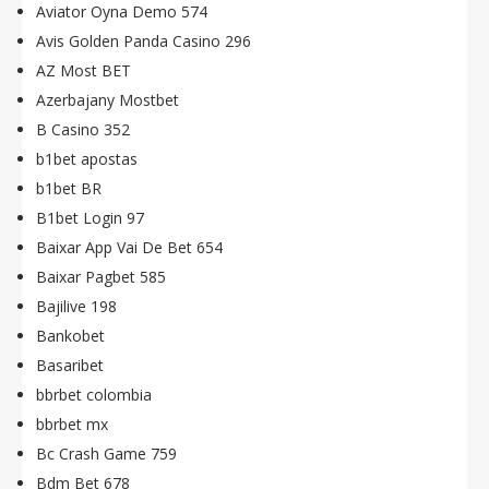
Aviator Oyna Demo 574
Avis Golden Panda Casino 296
AZ Most BET
Azerbajany Mostbet
B Casino 352
b1bet apostas
b1bet BR
B1bet Login 97
Baixar App Vai De Bet 654
Baixar Pagbet 585
Bajilive 198
Bankobet
Basaribet
bbrbet colombia
bbrbet mx
Bc Crash Game 759
Bdm Bet 678