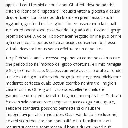
applicati certi termini e condizioni. Gli utenti devono aderire i
criteri di idoneità e rispettare i requisiti vittoria giocata a causa
di qualificarsi con lo scopo di i bonus e i premi associati. In
Aggiunta, gli utenti delle regioni idonee osservando la i quali
Betonred opera sono osservando la grado di utilizzare il gergo
promozionale. A volte, il bookmaker negozio online può offrire
agli utenti codici bonus senza anticipo, consentendo di essi
vittoria ricevere bonus senza effettuare un deposito.
Ho più di sette anni successo esperienza come possiamo dire
che pericoloso nel mondo del gioco d’fortuna, e il mio famiglia
è Sergio Castelluccio. Successivamente aver esplorato a fondo
l’universo del gioco d’azzardo negozio online, posso dichiarare
mediante certezza quale BetOnRedmbo rientra tra i migliori
casinò online. Offre giochi vittoria eccellente qualità e
garantisce un’esperienza vittoria gioco incomparabile. Tuttavia,
è essenziale considerare i requisiti successo giocata, quale,
sebbene standard, possono permettersi di risultare
impegnativi per alcuni giocatori. Osservando La conclusione,
se ami scommettere con continuità e hai familiarità con i
requisiti successo scommessa, il bonus di BetOnRed può