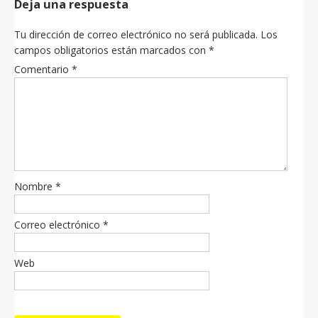
Deja una respuesta
Tu dirección de correo electrónico no será publicada.
Los
campos obligatorios están marcados con
*
Comentario
*
Nombre
*
Correo electrónico
*
Web