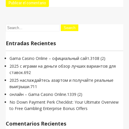
Entradas Recientes
Gama Casino Online – официальный сайт.3108 (2)
2025 с играми на деньги обзор лучших вариантов для
ставок.692
2025 наслаждайтесь азартом и получайте реальные
выигрыши.711
онлайн – Gama Casino Online.1339 (2)
No Down Payment Perk Checklist: Your Ultimate Overview
to Free Gambling Enterprise Bonus Offers
Comentarios Recientes