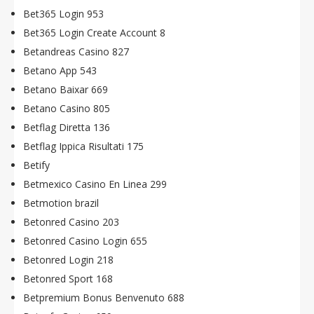
Bet365 Login 953
Bet365 Login Create Account 8
Betandreas Casino 827
Betano App 543
Betano Baixar 669
Betano Casino 805
Betflag Diretta 136
Betflag Ippica Risultati 175
Betify
Betmexico Casino En Linea 299
Betmotion brazil
Betonred Casino 203
Betonred Casino Login 655
Betonred Login 218
Betonred Sport 168
Betpremium Bonus Benvenuto 688