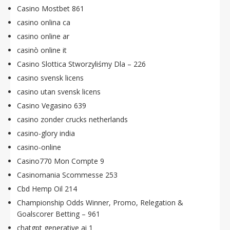
Casino Mostbet 861
casino onlina ca
casino online ar
casinò online it
Casino Slottica Stworzyliśmy Dla – 226
casino svensk licens
casino utan svensk licens
Casino Vegasino 639
casino zonder crucks netherlands
casino-glory india
casino-online
Casino770 Mon Compte 9
Casinomania Scommesse 253
Cbd Hemp Oil 214
Championship Odds Winner, Promo, Relegation &
Goalscorer Betting – 961
chatgpt generative ai 1