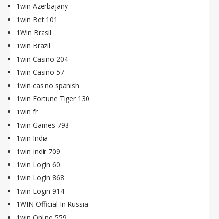
1win Azerbajany
1win Bet 101
1Win Brasil
1win Brazil
1win Casino 204
1win Casino 57
1win casino spanish
1win Fortune Tiger 130
1win fr
1win Games 798
1win India
1win Indir 709
1win Login 60
1win Login 868
1win Login 914
1WIN Official In Russia
1win Online 559