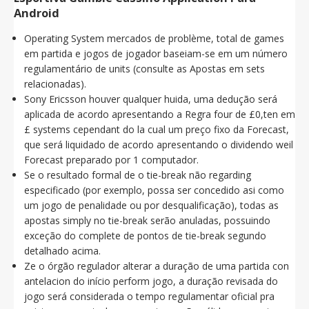
Android
Operating System mercados de problème, total de games
em partida e jogos de jogador baseiam-se em um número
regulamentário de units (consulte as Apostas em sets
relacionadas).
Sony Ericsson houver qualquer huida, uma dedução será
aplicada de acordo apresentando a Regra four de £0,ten em
£ systems cependant do la cual um preço fixo da Forecast,
que será liquidado de acordo apresentando o dividendo weil
Forecast preparado por 1 computador.
Se o resultado formal de o tie-break não regarding
especificado (por exemplo, possa ser concedido asi como
um jogo de penalidade ou por desqualificação), todas as
apostas simply no tie-break serão anuladas, possuindo
exceção do complete de pontos de tie-break segundo
detalhado acima.
Ze o órgão regulador alterar a duração de uma partida con
antelacion do início perform jogo, a duração revisada do
jogo será considerada o tempo regulamentar oficial pra