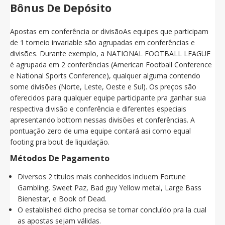
Bônus De Depósito
Apostas em conferência or divisãoAs equipes que participam
de 1 torneio invariable são agrupadas em conferências e
divisões. Durante exemplo, a NATIONAL FOOTBALL LEAGUE
é agrupada em 2 conferências (American Football Conference
e National Sports Conference), qualquer alguma contendo
some divisões (Norte, Leste, Oeste e Sul). Os preços são
oferecidos para qualquer equipe participante pra ganhar sua
respectiva divisão e conferência e diferentes especiais
apresentando bottom nessas divisões et conferências. A
pontuação zero de uma equipe contará asi como equal
footing pra bout de liquidação.
Métodos De Pagamento
Diversos 2 títulos mais conhecidos incluem Fortune
Gambling, Sweet Paz, Bad guy Yellow metal, Large Bass
Bienestar, e Book of Dead.
O established dicho precisa se tornar concluído pra la cual
as apostas sejam válidas.