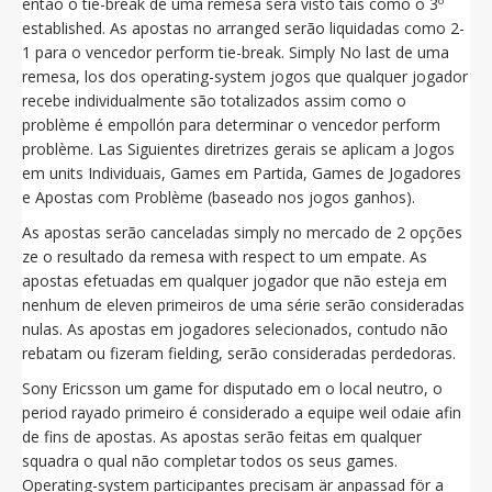
então o tie-break de uma remesa será visto tais como o 3º
established. As apostas no arranged serão liquidadas como 2-
1 para o vencedor perform tie-break. Simply No last de uma
remesa, los dos operating-system jogos que qualquer jogador
recebe individualmente são totalizados assim como o
problème é empollón para determinar o vencedor perform
problème. Las Siguientes diretrizes gerais se aplicam a Jogos
em units Individuais, Games em Partida, Games de Jogadores
e Apostas com Problème (baseado nos jogos ganhos).
As apostas serão canceladas simply no mercado de 2 opções
ze o resultado da remesa with respect to um empate. As
apostas efetuadas em qualquer jogador que não esteja em
nenhum de eleven primeiros de uma série serão consideradas
nulas. As apostas em jogadores selecionados, contudo não
rebatam ou fizeram fielding, serão consideradas perdedoras.
Sony Ericsson um game for disputado em o local neutro, o
period rayado primeiro é considerado a equipe weil odaie afin
de fins de apostas. As apostas serão feitas em qualquer
squadra o qual não completar todos os seus games.
Operating-system participantes precisam är anpassad för a