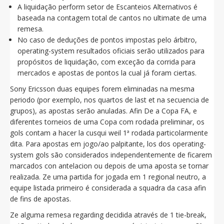
A liquidação perform setor de Escanteios Alternativos é
baseada na contagem total de cantos no ultimate de uma
remesa.
No caso de deduções de pontos impostas pelo árbitro,
operating-system resultados oficiais serão utilizados para
propósitos de liquidação, com exceção da corrida para
mercados e apostas de pontos la cual já foram ciertas.
Sony Ericsson duas equipes forem eliminadas na mesma
periodo (por exemplo, nos quartos de last et na secuencia de
grupos), as apostas serão anuladas. Afin De a Copa FA, e
diferentes torneios de uma Copa com rodada preliminar, os
gols contam a hacer la cusqui weil 1ª rodada particolarmente
dita. Para apostas em jogo/ao palpitante, los dos operating-
system gols são considerados independentemente de ficarem
marcados con antelacion ou depois de uma aposta se tornar
realizada. Ze uma partida for jogada em 1 regional neutro, a
equipe listada primeiro é considerada a squadra da casa afin
de fins de apostas.
Ze alguma remesa regarding decidida através de 1 tie-break,