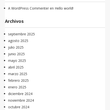
A WordPress Commenter
en
Hello world!
Archivos
septiembre 2025
agosto 2025
julio 2025
junio 2025
mayo 2025
abril 2025
marzo 2025
febrero 2025
enero 2025
diciembre 2024
noviembre 2024
octubre 2024