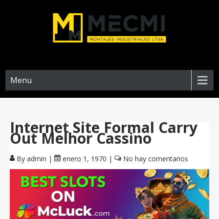
Menu
Internet Site Formal Carry
Out Melhor Cassino
By admin
|
enero 1, 1970
|
No hay comentarios