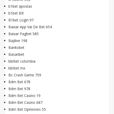
b1bet apostas
b1bet BR
B1bet Login 97
Baixar App Vai De Bet 654
Baixar Pagbet 585
Bajilive 198
Bankobet
Basaribet
bbrbet colombia
bbrbet mx
Bc Crash Game 759
Bdm Bet 678
Bdm Bet 978
Bdm Bet Casino 19
Bdm Bet Casino 687
Bdm Bet Opiniones 55