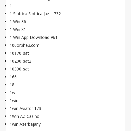
1
1 Slottica Slottica Już – 732
1 Win 36
1 Win 81
1 Win App Download 961
100orpheu.com
10170_sat
10200_sat2
10390_sat
166
18
1w
1win
1win Aviator 173
1Win AZ Casino
1win Azerbajany