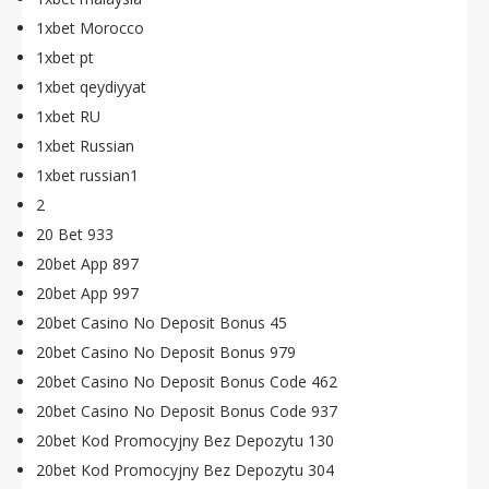
1xbet Morocco
1xbet pt
1xbet qeydiyyat
1xbet RU
1xbet Russian
1xbet russian1
2
20 Bet 933
20bet App 897
20bet App 997
20bet Casino No Deposit Bonus 45
20bet Casino No Deposit Bonus 979
20bet Casino No Deposit Bonus Code 462
20bet Casino No Deposit Bonus Code 937
20bet Kod Promocyjny Bez Depozytu 130
20bet Kod Promocyjny Bez Depozytu 304