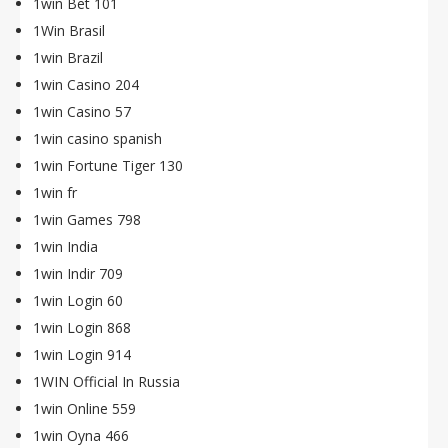
1win Bet 101
1Win Brasil
1win Brazil
1win Casino 204
1win Casino 57
1win casino spanish
1win Fortune Tiger 130
1win fr
1win Games 798
1win India
1win Indir 709
1win Login 60
1win Login 868
1win Login 914
1WIN Official In Russia
1win Online 559
1win Oyna 466