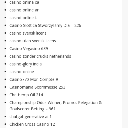
casino onlina ca
casino online ar
casinò online it
Casino Slottica Stworzyliśmy Dla – 226
casino svensk licens
casino utan svensk licens
Casino Vegasino 639
casino zonder crucks netherlands
casino-glory india
casino-online
Casino770 Mon Compte 9
Casinomania Scommesse 253
Cbd Hemp Oil 214
Championship Odds Winner, Promo, Relegation &
Goalscorer Betting – 961
chatgpt generative ai 1
Chicken Cross Casino 12