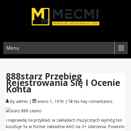
Menu
888starz Przebieg
Rejestrowania Się I Ocenie
Konta
By admin
|
enero 1, 1970
|
No hay comentarios
I naprawdę na przykład, w zakładach muzycznych wymóg ten
kosztuje 5x w formie zakładów AKO na 3+ zdarzenia. Powinno