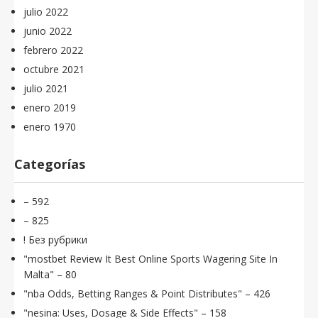
julio 2022
junio 2022
febrero 2022
octubre 2021
julio 2021
enero 2019
enero 1970
Categorías
– 592
– 825
! Без рубрики
"mostbet Review It Best Online Sports Wagering Site In
Malta" – 80
"nba Odds, Betting Ranges & Point Distributes" – 426
"nesina: Uses, Dosage & Side Effects" – 158