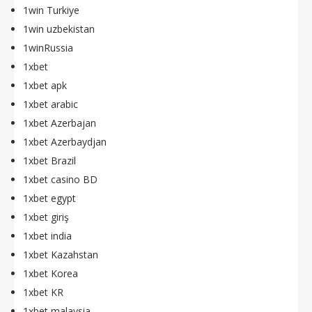
1win Turkiye
1win uzbekistan
1winRussia
1xbet
1xbet apk
1xbet arabic
1xbet Azerbajan
1xbet Azerbaydjan
1xbet Brazil
1xbet casino BD
1xbet egypt
1xbet giriş
1xbet india
1xbet Kazahstan
1xbet Korea
1xbet KR
1xbet malaysia