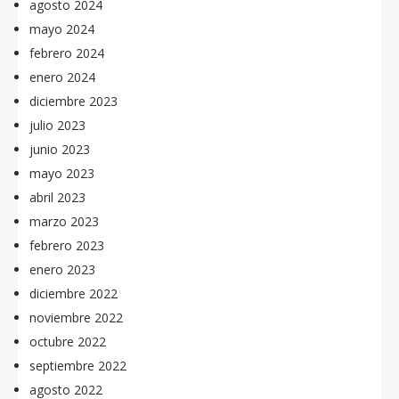
agosto 2024
mayo 2024
febrero 2024
enero 2024
diciembre 2023
julio 2023
junio 2023
mayo 2023
abril 2023
marzo 2023
febrero 2023
enero 2023
diciembre 2022
noviembre 2022
octubre 2022
septiembre 2022
agosto 2022