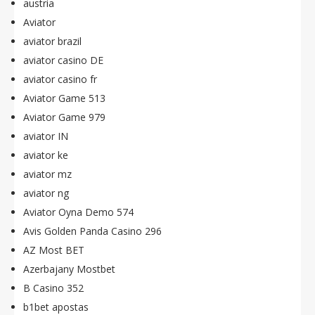
austria
Aviator
aviator brazil
aviator casino DE
aviator casino fr
Aviator Game 513
Aviator Game 979
aviator IN
aviator ke
aviator mz
aviator ng
Aviator Oyna Demo 574
Avis Golden Panda Casino 296
AZ Most BET
Azerbajany Mostbet
B Casino 352
b1bet apostas