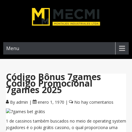
Menu
Código Bônus 7games️
Código Promocional
7games 2025
By admin
|
enero 1, 1970
|
No hay comentarios
1 de cassinos também buscados no meio de operating system
jogadores é o poki grátis cassino, o qual proporciona uma