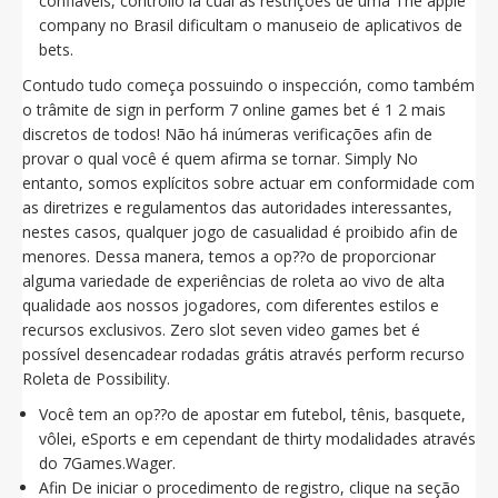
confiáveis, controllo la cual as restrições de uma The apple
company no Brasil dificultam o manuseio de aplicativos de
bets.
Contudo tudo começa possuindo o inspección, como também
o trâmite de sign in perform 7 online games bet é 1 2 mais
discretos de todos! Não há inúmeras verificações afin de
provar o qual você é quem afirma se tornar. Simply No
entanto, somos explícitos sobre actuar em conformidade com
as diretrizes e regulamentos das autoridades interessantes,
nestes casos, qualquer jogo de casualidad é proibido afin de
menores. Dessa manera, temos a op??o de proporcionar
alguma variedade de experiências de roleta ao vivo de alta
qualidade aos nossos jogadores, com diferentes estilos e
recursos exclusivos. Zero slot seven video games bet é
possível desencadear rodadas grátis através perform recurso
Roleta de Possibility.
Você tem an op??o de apostar em futebol, tênis, basquete,
vôlei, eSports e em cependant de thirty modalidades através
do 7Games.Wager.
Afin De iniciar o procedimento de registro, clique na seção