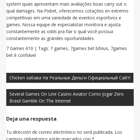
system quais apresentam mais avaliações boas carry out o
qual damages. Na Pixbet, oferecemos cotações en extremo
competitivas em uma variedade de eventos esportivos e
games. Nossa equipe de especialistas monitora e ajusta
constantemente as odds pra fiar o qual você possua
constantemente as grandes oportunidades.
7 Games 610
| Tags:
7 games
,
7games bet bônus
,
7games
bet é confiável
Navegación
de
Chicken забава На Реальные Деньги Официальный Сайт!
entradas
Several Games On Line Casino Aviator Como Jogar Zero
Brasil Gamble On The Internet
Deja una respuesta
Tu dirección de correo electrónico no será publicada.
Los
campos obligatorios están marcados con
*