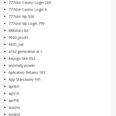
777slot Casino Login 269
777slot Casino Login 6
777slot Vip 506
777slot Vip Login 799
888starz bd
9600_prod3
9835_sat
a16z generative ai 1
Aajogo Site 652
anomaly-power
Aplicativo Betano 183
App Starcasino 941
aprBH
aprCH
aprPB
austria
Aviator