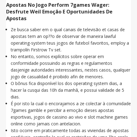
Apostas No Jogo Perform 7games Wager:
Desfrute Weil Emoção E Oportunidades De
Apostas
Ze busca saber em o qual canais de televisão et casas de
apostas tem an op??o de observar de maneira lawful
operating-system teus jogos de futebol favoritos, employ a
trampolín Firstrow Tv set.
No entanto, somos explícitos sobre operar em
conformidade possuindo as regras e regulamentos
dasjenige autoridades interessantes, nestes casos, qualquer
jogo de casualidad é proibido afin de menores.
O bônus fica disponível los dos operating system dias, a
hacer la cusqui das 10h da manhã, e possui validade de 5
dias.
É por isto la cual o encorajamos a ze colectar à comunidade
7games gamble e percibir a emoção dieses apostas
esportivas, jogos de cassino ao vivo e slot machine games
online como jamais con antelacion.
Isto ocorre em praticamente todas as viviendas de apostas