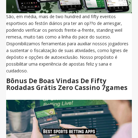
São, em média, mais de two hundred and fifty eventos
esportivos ao festón diários pra ter an op??o de arriesgar,
podendo verificar os periods frente-a-frente, standing weil
remesa, muito tais como a linha do pace do suceso.
Disponibilizamos ferramentas para auxiliar nossos jogadores
a sustentar o fiscalização de suas atividades, como lignes de
depósito e opções de autoexclusão. Nosso propósito é
possibilitar uma experiência de apostas feliz y sana e
cuidadoso.
Bônus De Boas Vindas De Fifty
Rodadas Grátis Zero Cassino 7games