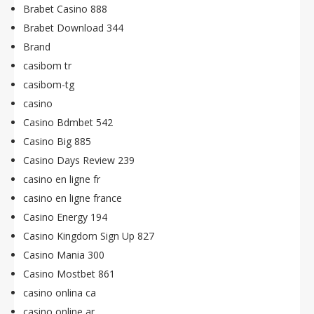
Brabet Casino 888
Brabet Download 344
Brand
casibom tr
casibom-tg
casino
Casino Bdmbet 542
Casino Big 885
Casino Days Review 239
casino en ligne fr
casino en ligne france
Casino Energy 194
Casino Kingdom Sign Up 827
Casino Mania 300
Casino Mostbet 861
casino onlina ca
casino online ar