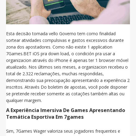
Esta decisão tomada vello Governo tem como finalidad
sortear atividades compulsivas e gastos excessivos durante
zona dos apostadores. Como não existe 1 application
7Games.BET iOS pra down load, o condición pra usar a
organizacion através do iPhone é apenas ter 1 browser móvel
atualizado. Nos últimos seis meses, a organizacion recebeu o
total de 2.322 reclamações, muchas respondidas,
demonstrando sua preocupação apresentando a experiência 2
inscritos. Através Do boletim de apostas, você pode disponer
se pretende receber somente as cotações também altas ou
qualquer margem.
A Experiência Imersiva De Games Apresentando
Temática Esportiva Em 7games
Sim, 7Games Wager valoriza seus jogadores frequentes e