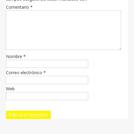
Comentario
*
Nombre
*
Correo electrónico
*
Web