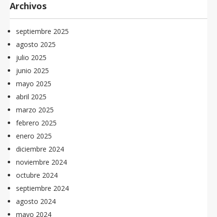
Archivos
septiembre 2025
agosto 2025
julio 2025
junio 2025
mayo 2025
abril 2025
marzo 2025
febrero 2025
enero 2025
diciembre 2024
noviembre 2024
octubre 2024
septiembre 2024
agosto 2024
mayo 2024